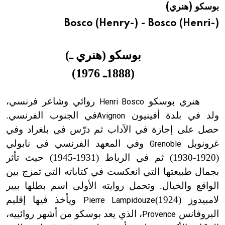
بوسكو (هنري)
هيئة الموسوعة العربية تطلق موسوعات جديدة في عام 2026
Bosco (Henry-) - Bosco (Henri-)
بوسكو (هنري ـ)
(
1888
ـ
1976)
هنري بوسكو
روائي وشاعر فرنسي،
Henri Bosco
ولد في بلدة أفينيون
في الجنوب الفرنسي.
Avignon
حصل على إجازة في الآداب ثم درّس في بلغراد وفي
غرونوبل
وفي المعهد الفرنسي في نابولي
Grenoble
(
1920
-
1930) ثم في الرباط (1931
-
1945) حيث تأثر
بجمال طبيعتها التي انعكست في كتاباته التي تمزج بين
الواقع والخيال. وتحمل روايته الأولى اسم بطلها بيير
لامبيدوز
(1924
)
ويأخذ فيها إقليم
Pierre Lampidouze
البروفانس
، الذي يعد بوسكو من أشهر روائييه،
Provence