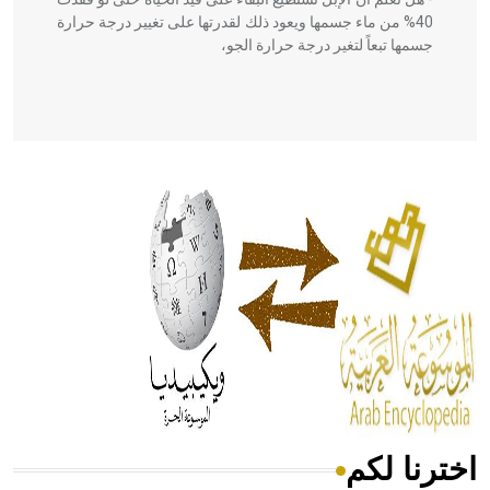
40% من ماء جسمها ويعود ذلك لقدرتها على تغيير درجة حرارة
جسمها تبعاً لتغير درجة حرارة الجو،
- هل تعلم أن أبقراط كتب في الطب أربعة مؤلفات هي:
الحكم، الأدلة، تنظيم التغذية، ورسالته في جروح الرأس. ويعود
له الفضل بأنه حرر الطب من الدين والفلسفة.
- هل تعلم أن المرجان إفراز حيواني يتكون في البحر ويتركب
من مادة كربونات الكلسيوم، وهو أحمر أو شديد الحمرة وهو
أجود أنواعه، ويمتاز بكبر الحجم ويسمى الش
اخترنا لكم