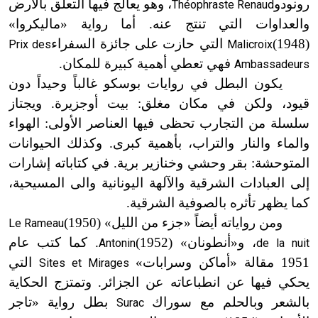
رونودو
، وهو يعالج فيها التعلق بالأرض
Théophraste Renaud
والعداوات التي تنتج عنه. أما رواية «ماليكروا»
(1948
)
التي حازت على جائزة السفراء
Prix des
Malicroix
فهي تعطي أهمية كبيرة للمكان.
Ambassadeurs
يكون البطل في روايات بوسكو غالباً وحيداً دون
قيود، ولكن في مكان مغلق: بيت أوجزيرة. ويجتاز
سلسلة من التجارب تحظى فيها العناصر الأولى: الهواء
والماء والنار والتراب، بأهمية كبرى. وكذلك الحيوانات
المتوحشة: بقر وحشي وخنازير برية. في كتاباته إشارات
إلى العبادات الشرقية والآلهة اليونانية والى المسيحية،
كما يظهر تأثره بالصوفية الشرقية.
ومن رواياته أيضاً «جزء من الليل»
(1950
)
Le Rameau
، و
«
أنطونان»
(1952
)
. كما كتب عام
Antonin
de la nuit
1951 مقالة «أماكن وسرابات
»
التي
Sites et Mirages
يحكي فيها عن انطباعاته عن الجزائر. وتمتزج الحكاية
بالشعر وبالحلم مع سوراك
بطل رواية «تاجر
Surac