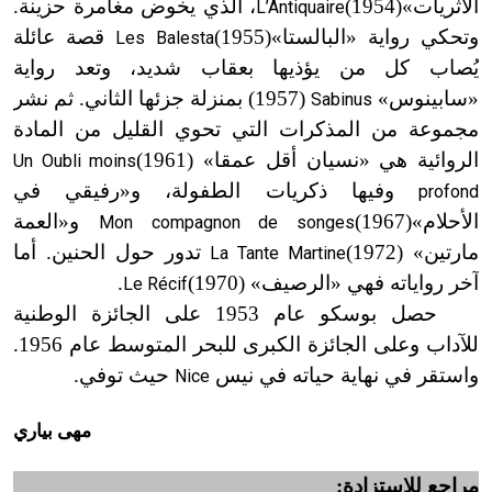
الأثريات»
(1954
)
، الذي يخوض مغامرة حزينة.
L’Antiquaire
وتحكي رواية «البالستا»
(1955
)
قصة عائلة
Les Balesta
يُصاب كل من يؤذيها بعقاب شديد، وتعد رواية
«سابينوس»
(1957
) بمنزلة جزئها الثاني. ثم نشر
Sabinus
مجموعة من المذكرات التي تحوي القليل من المادة
الروائية هي «نسيان أقل عمقا
»
(1961
)
Un Oubli moins
وفيها ذكريات الطفولة، و
«
رفيقي في
profond
الأحلام»
(1967
)
و
«
العمة
Mon compagnon de songes
مارتين
» (1972
)
تدور حول الحنين. أما
La Tante Martine
آخر رواياته فهي «الرصيف»
(1970
)
.
Le Récif
حصل بوسكو عام 1953 على الجائزة الوطنية
للآداب وعلى الجائزة الكبرى للبحر المتوسط عام 1956.
واستقر في نهاية حياته في نيس
حيث توفي.
Nice
مهى بياري
مراجع للاستزادة: