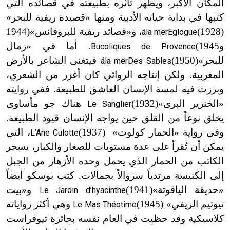
المكان الأكبر، ويظهر تأثره بطبيعته في قصائده التي
كتبها في بداية حياته الأدبية ومنها «قصيدة ريفية للبحر»
(1928
)
، و
«
قصائد ريفية للبروفانس»
(1944
ála mer
Eglogue
و1945)
. أما في «رمال
Bucoliques de Provence
للبحر»
(1950
)
فيتغنى الشاعر بالأرض
ála mer
Des Sables
المغربية. ولكن إنتاجه الروائي كان أغزر من الشعري،
وبرزت فيه لمسة الإنسان العاشق للطبيعة. ففي روايته
«الخنزير البري»
(1932
)
هناك جو مأساوي
Le Sanglier
يخلق نوعاً من القلق حين يواجه الإنسان قيود الطبيعة.
وفي رواية «الحمار كولوت
»
(1937
)
، التي
L’Ane Culotte
يمكن أن تُقرأ على عدة مستويات للصغار والكبار، يسخر
الكاتب من الحمار الذي يحمل وحده الأزهار من الجبل
إلى الكنيسة مرتدياً سروالاً بحمالات. كتب بوسكو أيضاً
«حديقة الياقوتة»
(1941
)
و
«
بيت
Le Jardin d’hyacinthe
تيوتيم الريفي»
(1945
)
وهي أكثر رواياته
Le Mas Théotime
كلاسيكية وقد حظيت في العام نفسه بجائزة تيوفراست