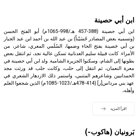
هل تعلم أن الأبسيد كلمة فرنسية اللفظ تم اعتمادها مصطلحاً
أثرياً يستخدم في العمارة عموماً وفي العمارة الدينية الخاصة
بالكنائس خصوصاً، وفي الإنكليزية أب
ابن أبي حصينة
ابن أبي حصينة (388-457 هـ/998-1065م) أبو الفتح الحسن
(وتسميه بعض المصادر حُسَيْناً) بن عبد الله بن أحمد ابن عبد الجبار
بن أبي حَصينة بفتح الحاء وضمها، السُلَمي المعري، شاعر، من
- هل تعلم أن أبجر Abgar اسم معروف جيداً يعود إلى عدد من
الملوك الذين حكموا مدينة إديسا (الرها) من أبجر الأول وحتى
الأمراء. كانت قبيلة سليم العدنانية تسكن عالية نجد، ثم انتقل بعض
التاسع، وهم ينتسبون إلى أسرة أوسروين
بطونها إلى الشام، وسكنوا الجزيرة الشامية. ولد ابن أبي حصينة في
معرة النعمان، ثم انتقل إلى حلب، وكانت حلب قد ورثت مجد
الحمدانيين وشاعرهم المتنبي، واستمر ذلك الازدهار الشعري في
عهد بني مرداس[ر] (414-478هـ/1023-1085م) الذين شجعوا العلم
وأهله،
- هل تعلم أن الأبجدية الكنعانية تتألف من /22/ علامة كتابية
sign تكتب منفصلة غير متصلة، وتعتمد المبدأ الأكوروفوني،
حيث تقتصر القيمة الصوتية للعلامة الك
اقرأ المزيد
بَرونيان (هاكوب-)