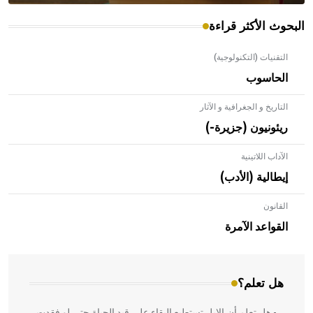
البحوث الأكثر قراءة
التقنيات (التكنولوجية)
الحاسوب
التاريخ و الجغرافية و الآثار
ريئونيون (جزيرة-)
الآداب اللاتينية
إيطالية (الأدب)
القانون
- هل تعلم أن الأبلق نوع من الفنون الهندسية التي ارتبطت
بالعمارة الإسلامية في بلاد الشام ومصر خاصة، حيث يحرص
القواعد الآمرة
المعمار على بناء مداميكه وخاصة في الواجهات
هل تعلم؟
- هل تعلم أن الإبل تستطيع البقاء على قيد الحياة حتى لو فقدت