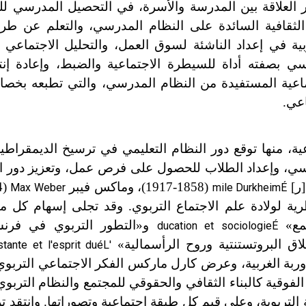
ير العلاقة بين المدرسة والأسرة، في التحصيل المدرسي لل
ط الثقافية السائدة على النظام المدرسي، والتعلم عن ط
ربية في إعداد الناشئة لسوق العمل، والتحليل الاجتماعي ل
ي بصفته أداة للسيطرة الاجتماعية والضبط، وإعادة إنتا
تماعية المستفيدة من النظام المدرسي، والتي تطبعه بخصائ
اعي.
ة، منها توقع دور النظام التعليمي في ترسيخ الديمقراطية
رسي، وإعداد الطلاب للحصول على فرص عمل، وتعزيز دور 
[ر]
(1858-1917)، وماكس فيبر
Max Weber
mile Durkheim
É
مات النظرية لولادة علم الاجتماع التربوي. وقد تجلى إسهام كل
تمع»
و
«
التطور التربوي في فرن
ducation et sociologie
É
ق البروتستنتية وروح الرأسمالية»
tante et l'esprit du
é
L'
بة الغربية، وعرض كارل ماركس الفكر الاجتماعي التربوي 
نية الفوقية كالبناء الثقافي والحقوقي للمجتمع والنظام التر
التربوية، وعلى قيم كل طبقة اجتماعية وتصوراتها. وانتقد تر