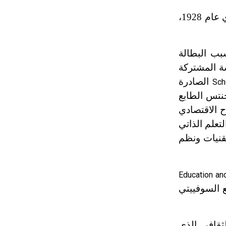
، لقب «أبو علم الاجتماع التربوي» فقد أصدر نشرة علم الاجتماع التربوي عام 1928،
بب البطالة
ة المشتركة
الصادرة
Sch
نتس الطابع
ح الاقتصادي
تعلم الذاتي
تقنيات ونظم
Education and
جتمع السوفييتي
ثقافي الذي