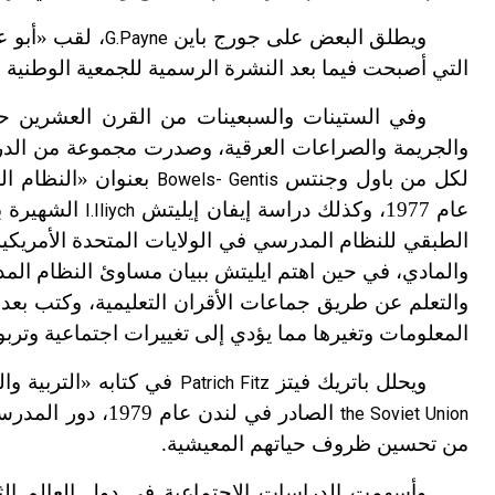
ويطلق البعض على جورج باين
G.Payne
التي أصبحت فيما بعد النشرة الرسمية للجمعية الوطنية لعل
وفي الستينات والسبعينات من القرن العشرين حص
والجريمة والصراعات العرقية، وصدرت مجموعة من الدرا
لكل من باول وجنتس
بعنوان «النظام ا
Bowels- Gentis
عام 1977، وكذلك دراسة إيفان إيليتش
الشهيرة ب
I.Iliych
الطبقي للنظام المدرسي في الولايات المتحدة الأمريكية
والمادي، في حين اهتم ايليتش ببيان مساوئ النظام المدر
والتعلم عن طريق جماعات الأقران التعليمية، وكتب بعد ذ
المعلومات وتغيرها مما يؤدي إلى تغييرات اجتماعية وتربو
ويحلل باتريك فيتز
في كتابه «التربية وا
Patrich Fitz
الصادر في لندن ع
the Soviet Union
من تحسين ظروف حياتهم المعيشية.
وأسهمت الدراسات الاجتماعية في دول العالم ال