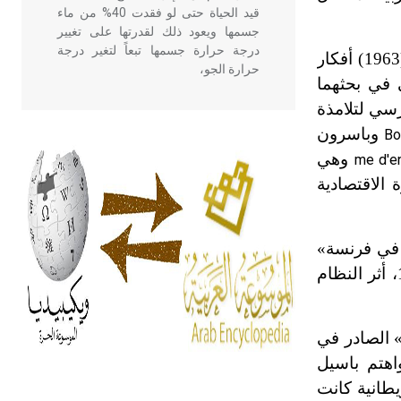
قيد الحياة حتى لو فقدت 40% من ماء
جسمها ويعود ذلك لقدرتها على تغيير
درجة حرارة جسمها تبعاً لتغير درجة
في كتابه «علم الاجتماع التربوي» (1963) أفكار
حرارة الجو،
في بحثهما
سي لتلامذة
- هل تعلم أن أبقراط كتب في الطب
وباسرون
Bo
أربعة مؤلفات هي: الحكم، الأدلة، تنظيم
وهي
me d'e
التغذية، ورسالته في جروح الرأس.
 الاقتصادية
ويعود له الفضل بأنه حرر الطب من
الدين والفلسفة.
 في فرنسة»
- هل تعلم أن المرجان إفراز حيواني
في بحثه «ثقافات الحظوظ التعليمية» عام 1974، أثر النظام
يتكون في البحر ويتركب من مادة
كربونات الكلسيوم، وهو أحمر أو شديد
الحمرة وهو أجود أنواعه، ويمتاز بكبر
» الصادر في
الحجم ويسمى الش
 واهتم باسيل
ريطانية كانت
هل تعلم أن الأبسيد كلمة فرنسية اللفظ