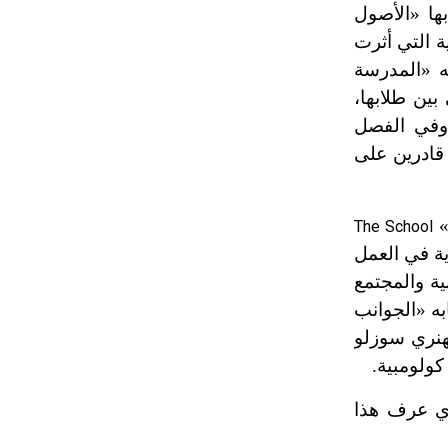
ها «الأصول
تم اعتمادها مصطلحاً أثرياً يستخدم في
العمارة عموماً وفي العمارة الدينية
الاجتماعية التي أثرت
الخاصة بالكنائس خصوصاً، وفي
 «المدرسة
الإنكليزية أب
طبقي بين طلابها،
ادر في لندن عام 1979 وفي الفصل
- هل تعلم أن أبجر Abgar اسم معروف
 قادرين على
جيداً يعود إلى عدد من الملوك الذين
حكموا مدينة إديسا (الرها) من أبجر الأول
وحتى التاسع، وهم ينتسبون إلى أسرة
The School
أوسروين
في
العمل
بية والمجتمع
- هل تعلم أن الأبجدية الكنعانية تتألف من
ه «الجوانب
/22/ علامة كتابية sign تكتب منفصلة
غير متصلة، وتعتمد المبدأ الأكوروفوني،
حيث تقتصر القيمة الصوتية للعلامة الك
ذي عرف هذا