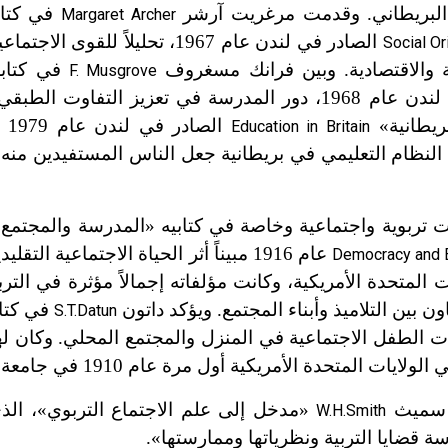
البريطاني. وقدمت مرغريت آرشر
في كتاب
Margaret Archer
الصادر في لندن عام 1967، تحليلاً للقوى 
Social O
 والاقتصادية. وبين فرانك مسغروف
في كتابه
F. Musgrove
الصادر في لندن عام 1968، دور المدرسة في تعزيز التفاوت ال
ريطانية»
الص
Education in Britain
أن النظام التعليمي في بريطانية جعل الناس المستفيدين منه
عام 1916 مبيناً أثر الحياة الاجتماعية التقليدية
Democracy and 
ايات المتحدة الأمريكية، وكانت مؤلفاته إجمالاً مؤثرة في التر
ن بين التلاميذ وأبناء المجتمع. ويؤكد داتون
في كتاب
S.T.Datun
تحدة الأمريكية أول مرة عام 1910 في جامعة كولومبية.
ي سميث
«مدخل إلى علم الاجتماع التربوي
»
، ال
W.H.Smith
ة قضايا التربية ونظرياتها وممارستها
»
.