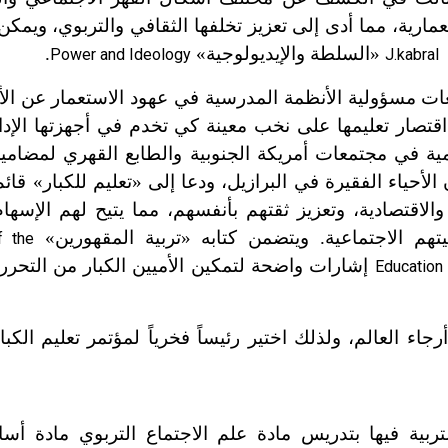
رية، مما أدى إلى تعزيز تخلفها الثقافي والتربوي، ويمكن 
«
السلطة والإيديولوجية»
.
Power and Ideology
J.kabral
ت مسؤولية الأنظمة المدرسية في عهود الاستعمار عن الأم
اقتصار تعليمها على نخب معينة كي تخدم في أجهزتها الإد
ة في مجتمعات أمريكة الجنوبية والطابع القهري لمضامي
أحياء الفقيرة في البرازيل، ودعا إلى «تعليم للكبار» قائ
اقتصادية، وتعزيز ثقتهم بأنفسهم، مما يتيح لهم الإسهام 
هم الاجتماعية. ويتضمن كتابه «تربية المقهورين»
f the
إشارات واضحة لتمكين الأميين الكبار من التحرر
Education
جاء العالم، ولذلك اختير رئيساً فخرياً لمؤتمر تعليم الكبا
بية فيها بتدريس مادة علم الاجتماع التربوي مادة أساس