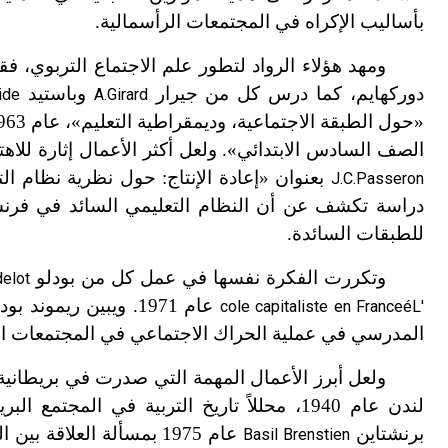
بأساليب الإكراه في المجتمعات الرأسمالية.
ومهد هؤلاء الرواد لتطور علم الاجتماع التربوي، ف
دوركهايم، كما درس كل من جيرار
وباستيد
ide
A.Girard
«حول الطبقة الاجتماعية، وديمقراطية التعليم
»
، عام 1963، وكتب بول كلارك
الصف السادس الابتدائي
»
. ولعل أكثر الأعمال إثارة للا
بعنوان «إعادة الإنتاج: حول نظرية نظام ال
J.C.Passeron
دراسة تكشف عن أن النظام التعليمي السائد في فرنسة يع
للطبقات السائدة.
وتكررت الفكرة نفسها في عمل كل من بودلو
elot
عام 1971. ويبين ريموند بودون
cole capitaliste en France
é
L'
المدرسي في عملية الحراك الاجتماعي في المجتمعات ال
ولعل أبرز الأعمال المهمة التي صدرت في بريطانية ه
لندن عام 1940، محللاً تاريخ التربية في ال
برنشتاين
عام 1975 بمسألة العلاقة
Basil Brenstien