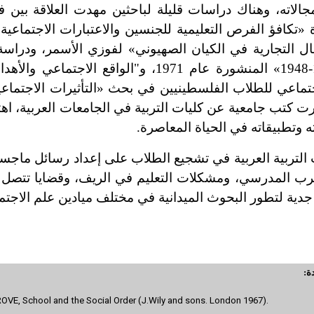
الاته، وهناك دراسات قليلة لباحثين مهدت العلاقة بين ف
تكافؤ الفرص التعليمية للجنسين والاعتبارات الاجتماعية
لأطفال التجارية في الكيان الصهيوني» لفوزي الأسمر، ودراسة
بعنوان «التعليم والتحديث في فلسطين من عام 1917-1948» المنشورة عام 1971، و"الو
اجتماعي للطلاب الفلسطينيين في بحث «التأثيرات الاجتماع
 كتب جامعية عن كليات التربية في الجامعات العربية، اه
ه وتطبيقاته في الحياة المعاصرة.
لتربية العربية في تشجيع الطلاب على إعداد رسائل ماجست
رب المدرسي، ومشكلات التعليم في الريف، وقضايا تتصل بد
جدية لتطور البحوث الميدانية في مختلف ميادين علم الاجتما
ة:
E, School and the Social Order (J.Wily and sons. London 1967).