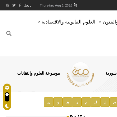
تابعنا:
Thursday, Aug 6, 2026
والفنون
العلوم القانونية والاقتصادية
 سورية
موسوعة العلوم والتقانات
ق
ك
ل
م
ن
هـ
و
ي
متنوع