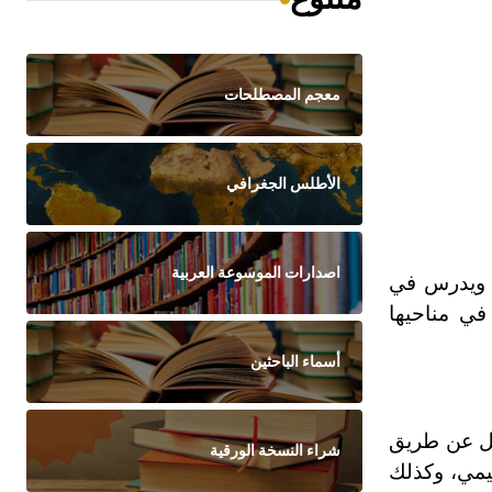
معجم المصطلحات
الأطلس الجغرافي
اصدارات الموسوعة العربية
، ويدرس في
في مناحيها
أسماء الباحثين
طفل عن طريق
شراء النسخة الورقية
ليمي، وكذلك