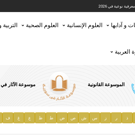
ية نوعية في 2026
تحقيق المخطوطات في العاصمة القطرية الدوحة
ات و آدابها
العلوم الإنسانية
العلوم الصحية
التربية 
 العربية
الموسوعة القانونية
موسوعة الآثار في
ذ
ر
ز
س
ش
ص
ض
ط
ظ
ع
غ
ف
ية