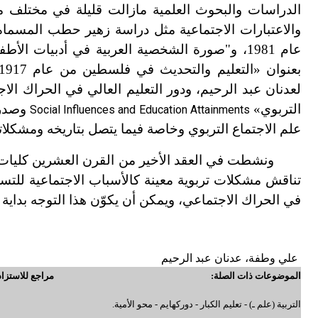
الدراسات والبحوث العلمية مازالت قليلة في مختلف مج
والاعتبارات الاجتماعية مثل دراسة زهير حطب المسماة «
عام 1981، و"صورة الشخصية العربية في أدبيات ا
لعدنان عبد الرحيم، ودور التعليم العالي في الحراك ال
التربوي»
وصدرت
Social Influences and Education Attainments
علم الاجتماع التربوي وخاصة فيما يتصل بتاريخه ومشكلات
ونشطت في العقد الأخير من القرن العشرين كليات ا
تناقش مشكلات تربوية معينة كالأسباب الاجتماعية للتس
في الحراك الاجتماعي، ويمكن أن يكوّن هذا التوجه بداية 
علي وطفة، عدنان عبد الرحيم
الموضوعات ذات الصلة:
مراجع للاستزاد
التربية (علم ـ) - تعليم الكبار - دوركهايم - محو الأمية.