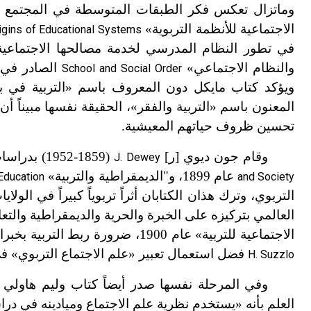
وماتزال تعكس فكر الطبقات المتوسطة في المجتمع 
الاجتماعية للأنظمة التربوية»
rigins of Educational Systems
في تطور النظام المدرسي لخدمة مصالحها الاجتماعية
والنظام الاجتماعي»
School and Social Order
ويؤكد كتاب مايكل دون المعروف باسم «التربية في ب
المعنون باسم «التربية والفقر
»
، الحقيقة نفسها مبيناً 
تحسين ظروف حياتهم المعيشية.
وقام جون ديوي [ر]
(1859-1952) بدراسات تربوية واجتماعية وخاصة في كتابيه «المدرسة والمجتمع»
J. Dewey
عام 1899، و"الديمقراطية والتربية»
Education
and Society
التربوي، وترك هذان الكتابان أثراً تربوياً كبيراً في الول
العالمي بتركيزه على الخبرة والحرية والديمقراطية والتعاو
الاجتماعية للتربية» عام 1900، ضرورة ربط التربية بخبرات الطفل الاجتماعية في المنزل والمجتمع المحلي. وكان لهنري سوزلو
فضل استعمال تعبير «علم الاجتماع التربوي» في الولايات الم
H. Suzzlo
وفي المرحلة نفسها صدر أيضاً كتاب وليم هاول
العلم بأنه «يستخدم نظرية علم الاجتماع وميادينه في دراس