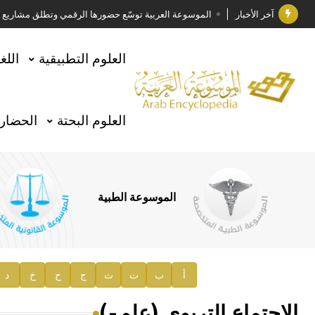
آخر الأخبار
الموسوعة العربية توسّع حضورها الرقمي وتطلق مشاريع معرف
فوز الأستاذ الدكتور وليد محمد السراقبي بجائزة كتارا ل
العلوم التطبيقية
اللغ
جائزة مجمع الملك سلمان العالمي للغة العربية 2025
الأستاذ إياد خالد الطباع مدير عام لهيئة الموسوعة العربية
العلوم البحتة
الحضارة
السيد محمد ياسين صالح وزيرا للثقافة
صدور المجلد الثامن من موسوعة الآثار في سورية
توصيات مجلس الإدارة
الموسوعة الطبية
صدور المجلد السابع من موسوعة الآثار في سورية
صدور المجلد الثامن عشر من الموسوعة الطبية
إعلان..
أ
ب
ت
ث
ج
ح
خ
د
دار الفكر الموزع الحصري لمنشورات هيئة الموسوعة العرب
الاجتماع التربوي (علم-)