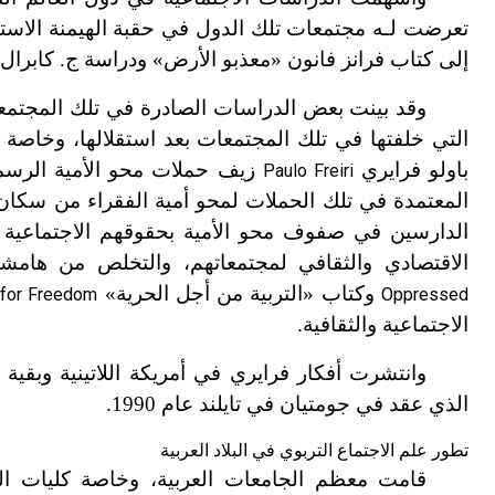
تعرضت لـه مجتمعات تلك الدول في حقبة الهيمنة الاستعما
إلى كتاب فرانز فانون «معذبو الأرض» ودراسة ج. كابرال
وقد بينت بعض الدراسات الصادرة في تلك المجتمعا
التي خلفتها في تلك المجتمعات بعد استقلالها، وخاصة 
باولو فرايري
زيف حملات محو الأمية الرسمي
Paulo Freiri
المعتمدة في تلك الحملات لمحو أمية الفقراء من سكان ال
الدارسين في صفوف محو الأمية بحقوقهم الاجتماعية وال
الاقتصادي والثقافي لمجتمعاتهم، والتخلص من هامشيت
وكتاب «التربية من أجل الحرية»
 for Freedom
Oppressed
الاجتماعية والثقافية.
وانتشرت أفكار فرايري في أمريكة اللاتينية وبقية أر
الذي عقد في جومتيان في تايلند عام 1990.
تطور علم الاجتماع التربوي في البلاد العربية
قامت معظم الجامعات العربية، وخاصة كليات التر