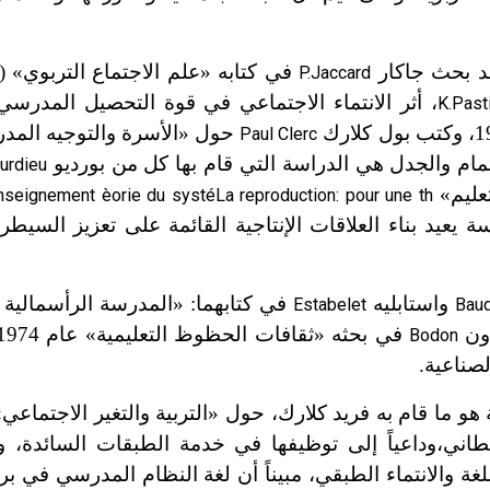
قد بحث جاكار
P.Jaccard
، أثر الانتماء الاجتماعي
في
قوة التحصيل المدرسي 
K.Past
حول «الأسرة والتوجيه المدر
Paul Clerc
هتمام والجدل هي الدراسة التي قام بها كل من بورديو
urdieu
تعليم»
nseignement
è
orie du syst
é
La reproduction: pour une th
يد بناء العلاقات الإنتاجية القائمة على تعزيز السيطرة
واستابليه
في كتابهما: «المدرسة الرأسمالية
Estabelet
Baud
Bodon
صناعية.
و ما قام به فريد كلارك، حول «التربية والتغير الاجتماعي
مجتمع البريطاني،وداعياً إلى توظيفها في خدمة الطبقات السائدة،
 بين اللغة والانتماء الطبقي، مبيناً أن لغة النظام المدرسي في ب