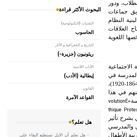
طلاب، ودور
البحوث الأكثر قراءة
ريق جماعات
بنية النظام
التقنيات (التكنولوجية)
ج العلاقات
الحاسوب
صها اللغوية
التاريخ و الجغرافية و الآثار
ريئونيون (جزيرة-)
 الاجتماعية
الآداب اللاتينية
المدرسة في
إيطالية (الأدب)
(1864-1920)،
القانون
- هل تعلم أن الأبلق نوع من الفنون
 منهم في هذا
الهندسية التي ارتبطت بالعمارة الإسلامية
القواعد الآمرة
سة
«
volution
É
في بلاد الشام ومصر خاصة، حيث يحرص
المعمار على بناء مداميكه وخاصة في
thique Protes
الواجهات
بشرح تأثير
هل تعلم؟
بوي والمدرسي
بية الأطفال
- هل تعلم أن الإبل تستطيع البقاء على