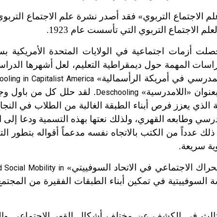
م الاجتماع التربوي التي تأسست عام 1923.
لت أزمات اجتماعية في الولايات المتحدة الأمريكية بس
سات المهمة حول ديمقراطية التعليم، لعل أشهرها الدراس
لمدرسي في أمريكة الرأسمالية»
ooling in Capitalist America
عنوان «اللامدرسية»
. لقد حلل كل من باول وج
Deschooling
 الذي يعزز فرص أبناء الطبقة الغالبة من الطلاب في النجا
سي وطابعه القهري، ولذلك نعتها بهذه التسمية ودعا إلى ال
لك عدداً من الكتب بالاتجاه نفسه مدعماً أقواله بتطور ال
ية سريعة.
لحراك الاجتماعي في الاتحاد السوفييتي»
 Social Mobility in
ام 1979، دور المدرسة السوفييتية في تمكين أبناء الطبقات الفقيرة من الم
ثالث في الكشف عن مختلف أشكال القهر الاجتماعي وال