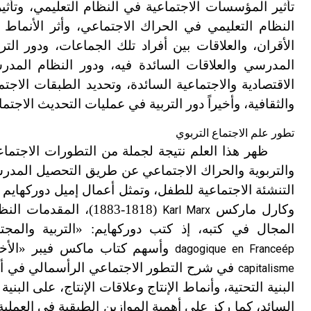
تأثير المؤسسات الاجتماعية في النظام التعليمي، وتأث
النظام التعليمي في الحراك الاجتماعي، وأثر الأنما
الأقران، والعلاقات بين أفراد تلك الجماعات، ودور الت
المدرسي والعلاقات السائدة فيه، ودور النظام المدرس
الاقتصادية والاجتماعية السائدة، وتحديد الطبقات الاج
والثقافية، وأخيراً دور التربية في عمليات التحديث الاجتم
تطور علم الاجتماع التربوي
ظهر هذا العلم نتيجة لجملة من التطورات الاجتماعي
والتربوية والحراك الاجتماعي عن طريق التحصيل المد
التنشئة الاجتماعية للطفل، وتمثل أعمال إميل دوركهايم 
وكارل ماركس
(1818-1883)، المقد
Karl Marx
المجال في كتبه، إذ كتب دوركهايم: «التربية والمج
وأسهم كتاب ماكس فيبر «الأخلا
dagogique en France
é
p
في شرح التطور الاجتماعي الرأسمالي في أور
capitalisme
البنية التحتية، وأنماط الإنتاج وعلاقات الإنتاج، على الب
السائد، كما ركز على أهمية الموازين الطبقية في العملية 