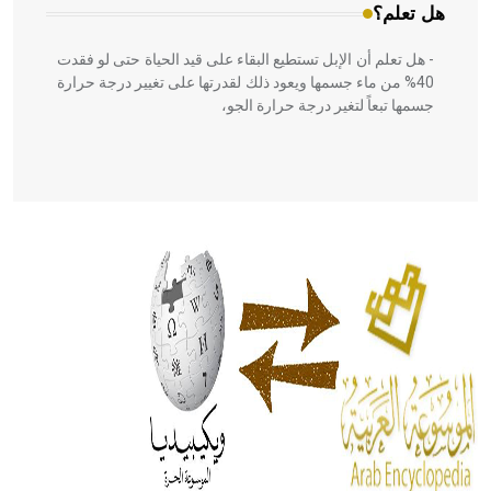
هل تعلم؟
- هل تعلم أن الإبل تستطيع البقاء على قيد الحياة حتى لو فقدت
40% من ماء جسمها ويعود ذلك لقدرتها على تغيير درجة حرارة
جسمها تبعاً لتغير درجة حرارة الجو،
- هل تعلم أن أبقراط كتب في الطب أربعة مؤلفات هي:
الحكم، الأدلة، تنظيم التغذية، ورسالته في جروح الرأس. ويعود
له الفضل بأنه حرر الطب من الدين والفلسفة.
- هل تعلم أن المرجان إفراز حيواني يتكون في البحر ويتركب
من مادة كربونات الكلسيوم، وهو أحمر أو شديد الحمرة وهو
أجود أنواعه، ويمتاز بكبر الحجم ويسمى الش