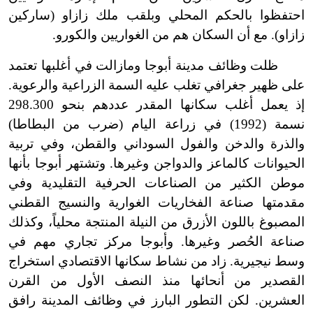
احتفظوا بالحكم المحلي وبلقب ملك زازاو (ساركين
زازاو). مع أن السكان هم من الغواريين والكورو.
ظلت وظائف مدينة أبوجا ومازالت في أغلبها تعتمد
على ظهير جغرافي تغلب عليه السمة الزراعية والرعوية.
إذ يعمل أغلب سكانها المقدر عددهم بنحو 298.300
نسمة (1992) في زراعة اليام (ضرب من البطاطا)
والذرة والدخن والفول السوداني والقطن، وفي تربية
الحيوانات كالماعز والدواجن وغيرها. وتشتهر أبوجا بأنها
موطن الكثير من الصناعات الحرفية التقليدية وفي
مقدمتها صناعة الفخاريات الغوارية والنسيج القطني
المصبوغ باللون الأزرق من النيلة المنتجة محلياً، وكذلك
صناعة الحُصر وغيرها. وأبوجا مركز تجاري مهم في
وسط نيجيرية. زاد من نشاط سكانها الاقتصادي استخراج
القصدير من أنحائها منذ النصف الأول من القرن
العشرين. لكن التطور البارز في وظائف المدينة رافق