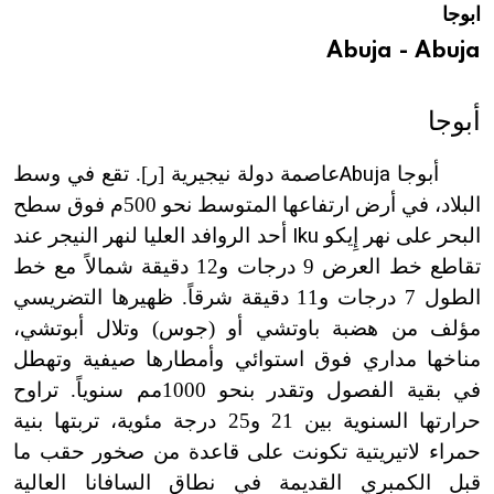
ابوجا
هيئة الموسوعة العربية تطلق موسوعات جديدة في عام 2026
Abuja - Abuja
أبوجا
أبوجا
Abuja
عاصمة دولة نيجيرية [ر]. تقع في وسط
البلاد، في أرض ارتفاعها المتوسط نحو 500م فوق سطح
البحر على نهر إِيكو
Iku
أحد الروافد العليا لنهر النيجر عند
تقاطع خط العرض 9 درجات و12 دقيقة شمالاً مع خط
الطول 7 درجات و11 دقيقة شرقاً. ظهيرها التضريسي
مؤلف من هضبة باوتشي أو (جوس) وتلال أبوتشي،
مناخها مداري فوق استوائي وأمطارها صيفية وتهطل
في بقية الفصول وتقدر بنحو 1000مم سنوياً. تراوح
حرارتها السنوية بين 21 و25 درجة مئوية، تربتها بنية
حمراء لاتيريتية تكونت على قاعدة من صخور حقب ما
قبل الكمبري القديمة في نطاق السافانا العالية