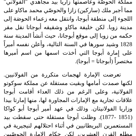
مملكة الحوصّة وعاصمتها زاريا بيد مجاهدي "الفولاني"
مما أجبر ملك (ساركين) زازا والحوصّي محمد ماكاو على
اللجوء إلى منطقة أبوجا، وانتقل معه زعماء الحوصَة إلى
مدينة زوبا. لكن خليفة ماكاو وشقيقه أبوجاتا نقل مقر
حكمه من زوبا إلى موقع أبوجاتا، حيث أنشأ المدينة سنة
1828 وشيد سورها في السنة التالية، وأعلن نفسه أميراً
على إِمارة أبوجا التي أخذت اسمها من اسم أميرها
مختصراً (أبوجاتا = أبوجا).
تعرضت الإمارة لهجمات متكررة من الفولانيين.
لكنها صمدت أمامها وبقيت مستقلة عن مملكة سوكوتو
الفولانية، وعلى الرغم من ذلك العداء أقامت أبوجا
علاقات تجارية مع الإمارات المجاورة لها، منها إمارتا بيدا
وزاريا الفولانيتان. وذلك في عهد أمير أبوجا أبو كواكا
(1851 -1877). وظلت أبوجا مستقلة حتى سقطت بيد
المستعمرين البريطانيين في أثناء احتلالهم لنيجيرية في
مطلع القرن العشرين، لكن حكام الإمارة الحوصّيين