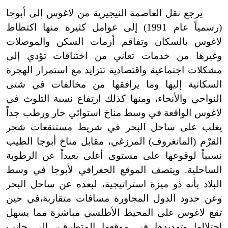
يرجع نقل العاصمة النيجيرية من لاغوس إلى أبوجا
(رسمياً عام 1991) إلى عوامل كثيرة منها اكتظاظ
لاغوس بالسكان وتفاقم أزمات السكن والموصلات
وغيرها من خدمات تعاني من اختناقات تؤدي إلى
مشكلات اجتماعية واقتصادية تتزايد مع استمرار الهجرة
السكانية إليها وما يرافقها من مخالفات في شتى
النواحي والأنحاء، ومنها كذلك ارتفاع نسبة التلوث في
لاغوس الواقعة في وسط مناخ استوائي حار ورطب جداً
يغلب على ساحل البحر في شريط مستنقعات شجر
القرْم (المانغروف) المرزغي، مقابل مناخ أبوجا الطيب
نسبياً لوقوعها على مستوى أعلى بعيداً عن الرطوبة
الساحلية. ويتصف الموقع الجغرافي لأبوجا في وسط
البلاد بأنه ذو ميزة استراتيجية، لبعده عن ساحل البحر
وعن حدود الدول المجاورة مسافات متقاربة،في حين
تقع لاغوس على المحيط الأطلسي مباشرة مما يسهل
احتلالها وتهديدها في موقعها المتطرف، إلى جانب