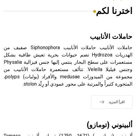
اخترنا لكم
هل تعلم أن الأبسيد كلمة فرنسية اللفظ تم اعتمادها مصطلحاً
أثرياً يستخدم في العمارة عموماً وفي العمارة الدينية الخاصة
بالكنائس خصوصاً، وفي الإنكليزية أب
حاملات الأنابيب
حاملات الأنابيب حاملات الأنابيب Siphonophora صفيف من
الهدريات Hydrozoa تضم حيوانات بحرية تعيش طافية بشكل
مستعمرات على سطح البحار. ينتمي إليها جنس فيزالية Physalia
- هل تعلم أن أبجر Abgar اسم معروف جيداً يعود إلى عدد من
الملوك الذين حكموا مدينة إديسا (الرها) من أبجر الأول وحتى
وجنس فيليلا Velella. تتألف مستعمرة حاملات الأنابيب من
التاسع، وهم ينتسبون إلى أسرة أوسروين
مجموعة من الميدوزات medusae والأفراد (بولبات) polyps،
المتحورة كثيراً والمرتبة على محور عمودي أو رِئْد stolon.
اقرأ المزيد
- هل تعلم أن الأبجدية الكنعانية تتألف من /22/ علامة كتابية
sign تكتب منفصلة غير متصلة، وتعتمد المبدأ الأكوروفوني،
حيث تقتصر القيمة الصوتية للعلامة الك
ألبينوني (تومازو)
ألبينوني (تومازو ـ) (1671ـ 1750) تومازو ألبينوني Tomaso