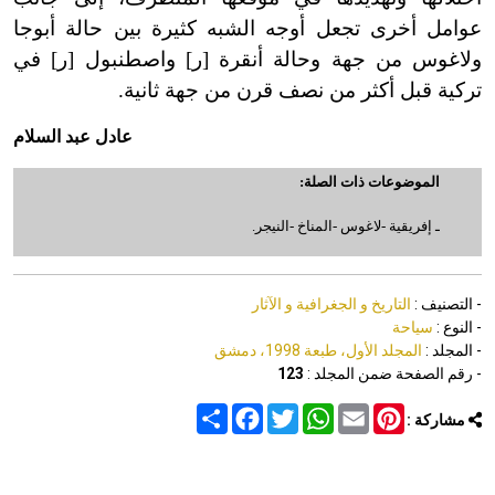
عوامل أخرى تجعل أوجه الشبه كثيرة بين حالة أبوجا
ولاغوس من جهة وحالة أنقرة [ر] واصطنبول [ر] في
تركية قبل أكثر من نصف قرن من جهة ثانية
.
عادل عبد السلام
الموضوعات ذات الصلة:
ـ إفريقية -لاغوس -المناخ -النيجر.
- التصنيف :
التاريخ و الجغرافية و الآثار
- النوع :
سياحة
- المجلد :
المجلد الأول، طبعة 1998، دمشق
- رقم الصفحة ضمن المجلد :
123
Share
Facebook
Twitter
WhatsApp
Email
Pinterest
مشاركة :