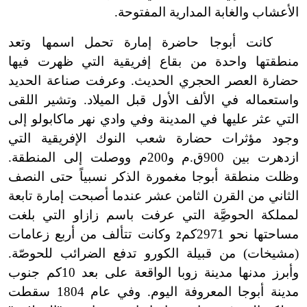
الأعشاب والغابة المدارية المفتوحة.
كانت أبوجا حاضرة إمارة تحمل اسمها وتعد
منطقتها واحدة من بقاع إفريقية التي ظهرت فيها
حضارة العصر الحجري الحديث. وعرفت صناعة الحديد
واستعماله في الألف الأول قبل الميلاد. وتشير اللقى
التي عثر عليها في المدينة وفي وادي نهر ماكابولو إلى
وجود مؤثرات حضارة شعب النوك الإفريقية التي
ازدهرت بين
900ق.م و200م ووصلت إلى المنطقة.
وظلت منطقة أبوجا مغمورة الذكر نسبياً حتى النصف
الثاني من القرن الثامن عشر عندما أصبحت إمارة تابعة
لمملكة الحوصَِّة التي عرفت باسم زازاو التي بلغت
مساحتها نحو 2971كم
وكانت تتألف من أربع زعامات
2
(مشيخات) من قبيلة الكورو تدفع الضرائب للحوصّة.
وأبرز مدنها مدينة زوبا الواقعة على بعد 10كم جنوب
مدينة أبوجا المعروفة اليوم. وفي عام 1804 سقطت