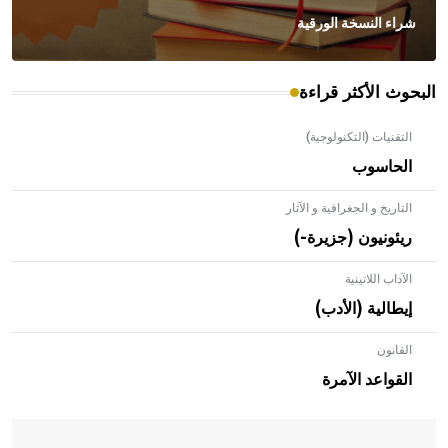
شراء النسخة الورقية
البحوث الأكثر قراءة
التقنيات (التكنولوجية)
الحاسوب
التاريخ و الجغرافية و الآثار
ريئونيون (جزيرة-)
الآداب اللاتينية
إيطالية (الأدب)
القانون
- هل تعلم أن الأبلق نوع من الفنون الهندسية التي ارتبطت
بالعمارة الإسلامية في بلاد الشام ومصر خاصة، حيث يحرص
القواعد الآمرة
المعمار على بناء مداميكه وخاصة في الواجهات