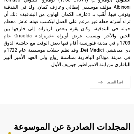
Albinoni مؤلف موسيقي إيطالي وعازف كمان. ولد في البندقية
وتوفي فيها. لُقّب بـ «عازف الكمان الهاوي من البندقية» ذلك أن
ثراء أسرته جعله غير مرغم على العمل ليكسب قوته. عاش معظم
حياته في البندقية، وكان يقوم ببعض الزيارات إلى خارجها بين
الحين والآخر. وبسبب عرض أوبراه «غريزلدا» Griselda عام
1703م في مدينة فلورنسة أقام فيها بعض الوقت مع حاشية الدوق
دي ميديتشي Dei Medici. وقد نظم حفلات موسيقية عام 1722م
في مدينة موناكو البافارية بمناسبة زواج ولي العهد الأمير ألبير
البافاري من ابنة الامبراطور جوزيف الأول.
اقرأ المزيد
المجلدات الصادرة عن الموسوعة