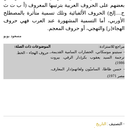
بعضهم على الحروف العربية بترتيبها المعروف (أ ب ت ث
ج....إلخ) الحروف الألفبائية وتلك تسمية متأثرة بالمصطلح
الأوربي، أما التسمية المشهورة عند العرب فهي حروف
الهجاء[ر] والتهجي، أو حروف المعجم.
مسعود بوبو
مراجع للاستزادة:
الموضوعات ذات الصلة:
- سبتينو موسكاتي، الحضارات السامية القديمة،
- حروف الهجاء – الخط.
ترجمة السيد يعقوب بكر(دار الرقي، بيروت
1986).
- حسن ظاظا، الساميّون ولغاتهم(دار المعارف،
مصر 1971).
- التصنيف :
التاريخ