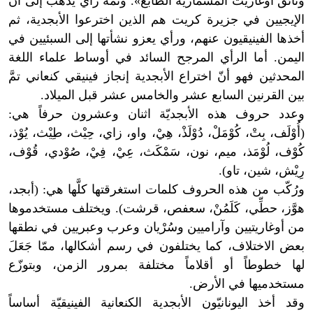
وثائق أوغاريت المسماريّة الطابع». وثمّة رأي يذهب إلى أنّ
الإيجيين في جزيرة كريت هم الذين اخترعوا الأبجدية، ثم
أخذها الفينيقيون عنهم، ورأي يعزو نشأتها إلى السبئيين في
اليمن. أما الرأي المرجح السائد في أوساط علماء اللغة
المحدثين فهو أنّ اختراع الأبجدية إنجاز فينيقي كنعاني تمَّ
بين القرنين السابع عشر والخامس عشر قبل الميلاد.
وعدد حروف هذه الأبجديّة اثنان وعشرون حرفاً هي:
(أُوْلَف، بِتْ، كُوْمَلْ، دُوْلَذْ، هِيْ، واو، زاي، حِيْث، طِيْث، يُوْذ،
كُوْف، لُوْمَذ، ميم، نون، سَمْكَث، عِيْ، فِيْ، صُوْدي، قُوْف،
رِيْش، شين، تاو).
ورُكّب من هذه الحروف كلمات استغرقتها كلَّها هي: (أبجد،
هوَّز، حطِّي، كَلَمُنْ، سعفص، قرشت). ويختلف مستخدموها
من أوغاريتيين وآراميين وسُرْيان وعرب وعبريين في نطقها
بعض الاختلاف، كما يختلفون في رسم أشكالها، ممّا جَعَلَ
لها خطوطاً أو أقلاماً مختلفة بمرور الزمن، وبتوزّع
مستخدميها في الأرض.
وقد أخذ اليونانيّون الأبجدية الكنعانية الفينيقيّة أساساً