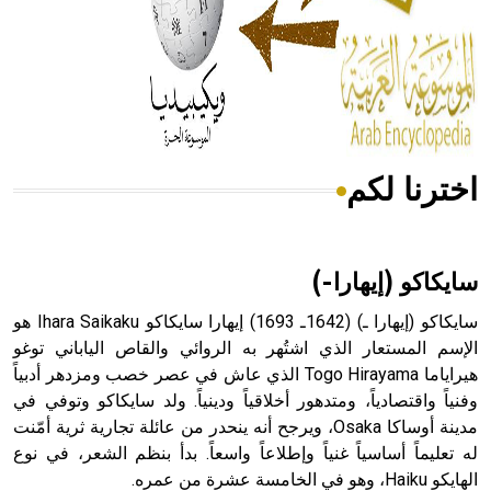
- هل تعلم أن المرجان إفراز حيواني يتكون في البحر ويتركب
من مادة كربونات الكلسيوم، وهو أحمر أو شديد الحمرة وهو
أجود أنواعه، ويمتاز بكبر الحجم ويسمى الش
اخترنا لكم
هل تعلم أن الأبسيد كلمة فرنسية اللفظ تم اعتمادها مصطلحاً
أثرياً يستخدم في العمارة عموماً وفي العمارة الدينية الخاصة
بالكنائس خصوصاً، وفي الإنكليزية أب
سايكاكو (إيهارا-)
سايكاكو (إيهارا ـ) (1642ـ 1693) إيهارا سايكاكو Ihara Saikaku هو
الإسم المستعار الذي اشتُهر به الروائي والقاص الياباني توغو
هيراياما Togo Hirayama الذي عاش في عصر خصب ومزدهر أدبياً
- هل تعلم أن أبجر Abgar اسم معروف جيداً يعود إلى عدد من
الملوك الذين حكموا مدينة إديسا (الرها) من أبجر الأول وحتى
وفنياً واقتصادياً، ومتدهور أخلاقياً ودينياً. ولد سايكاكو وتوفي في
التاسع، وهم ينتسبون إلى أسرة أوسروين
مدينة أوساكا Osaka، ويرجح أنه ينحدر من عائلة تجارية ثرية أمّنت
له تعليماً أساسياً غنياً وإطلاعاً واسعاً. بدأ بنظم الشعر، في نوع
الهايكو Haiku، وهو في الخامسة عشرة من عمره.