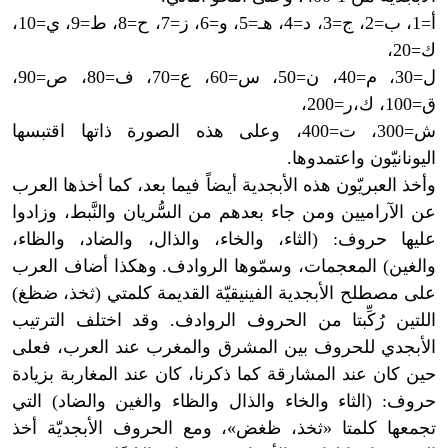
أ=1، ب=2، ج=3، د=4، هـ=5، و=6، ز=7، ح=8، ط=9، ي=10،
ك=20،
ل=30، م=40، ن=50، س=60، ع=70، ف=80، ص=90،
ق=100، ك،ر=200،
ش=300، ت=400، وعلى هذه الصورة ذاتها اقتبسها
اليونانيّون واعتمدوها.
وأخذ العبريّون هذه الأبجدية أيضاً فيما بعد، كما أخذها العرب
عن الآراميين ومن جاء بعدهم من السُّريان والنَّبط، وزادوا
عليها حروف: (الثاء، والخاء، والذال، والضاد، والظاء،
والغين) المعجمات، وسمّوها الروادف. وهكذا أضاف العرب
على مصطلح الأبجدية الفينيقيّة القديمة كلمتي (ثخذ، ضظغ)
اللتين رُكِّبتا من الحروف الروادف. وقد اختلف الترتيب
الأبجدي للحروف بين المشرق والمغرب عند العرب، فعلى
حين كان عند المشارقة كما ذكرنا، كان عند المغاربة بزيادة
حروف: (الثاء والخاء والذال والظاء والغين والضاد) التي
تجمعها كلمتا «ثخذ، ظغض»، ومع الحروف الأبجديّة أخذ