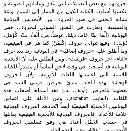
لحروفهم مع بعض التعديلات التي تتّفق وعاداتهم الصوتية،و
عكسوا أسلوب الكتابة لتكون من اليسار إلى اليمين. وثمّة
تشابه لايخفى في صور الحروف بين الأبجديتين اليونانية
والفينيقية، وتقارب في النطق الصوتي للحروف، ففي
اليونانية: (أَلْفا، بيتّا، غاما، ذيلتا، عوضاً، من: أُلَفْ، بِتْ، كُوْمَل،
دُوُلَذ..)، وفيها تتوالى حروف (كَلَمُنْ) كما هي في الفينيقية،
وما أُطلق عليه «حروف إضافيّة» في اليونانية زيد بعد حرف
«التاء» آخر حروف «قرشت». ومن المتّفق عليه أنّ الأبجدية
اليونانية قد أصبحت في وقت لاحقٍ أساساً أو مصدراً للكتابة
اللاتينية التي اعتمدتها اللغات الأوربية، ولأن الحروف
الهجائية لهذه اللغات تبتدئ بحرفين قريبي الشبه في
لفظهما بالحرفين (أولف، بت) فقد أسماها أصحاب هذه
اللغات: (الفابت
)، ومن الأدلة على اقتباس
alphabet
اليونانيين الأبجديّة الفينيقيّة أيضاً اتّخاذهم الحروف الهجائية
علامة للأعداد، فالحروف الهجائية للأبجدية الفينيقية يقابلها
في حساب الجُمَّل أعداد هي وفق تسلسل الحروف
الأبجدية من 1-400، وعلى النحو التالي.