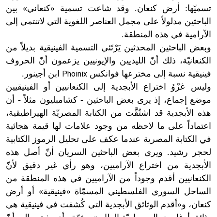
تسميّها: أرض كنعان. وقد شاعت تسمية «كنعاني» بين
الباحثين مدلولاً على مجمل العناصر اللغوية التي لاتنتمي إلى
الآرامية في هذه المنطقة.
وبعض الباحثين المحدثين يَرْتَئي التسمية الفينيقية بديلاً من
الكنعانيّة، ذلك أنّ الليديين والإيونيين يزعمون أنّ الحروف
فينيقية نسبة إلى مخترعها فوانكس
ابن أجينور.
Phoinix
وليس عَزْوُ اختراع الأبجدية إلى الكنعانيين أو الفينيقيين
موضع إجماع، إذ يرى بعض الباحثين - كشامبليون مثلاً - أن
هذه الأبجدية قد اشتُقَّت من الكتابة المصريّة الهيراطيقية،
اعتماداً على ما لاحظه من وجود علامات لها قيمة هجائية
في الكتابة المصرية عندما عكف على تحليل الرموز الكتابية
لحجر رشيد. ويرى بعض الباحثين السريان أنّ أصل هذه
الأبجدية من اختراع الآراميين، وهو رأي غير دقيق لأنّ
الكنعانيين أقدم وجوداً من الآراميين في هذه المنطقة من
الساحل السوري الفلسطيني المسمّاة «فينيقية» أو أرض
كنعان، و«أقدم الوثائق الأبجدية التي كُشفت في فينيقية هي