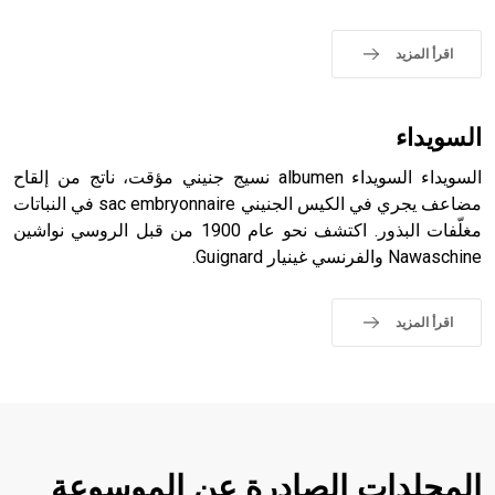
- هل تعلم أن الأبجدية الكنعانية تتألف من /22/ علامة كتابية
اقرأ المزيد
sign تكتب منفصلة غير متصلة، وتعتمد المبدأ الأكوروفوني،
حيث تقتصر القيمة الصوتية للعلامة الك
السويداء
السويداء السويداء albumen نسيج جنيني مؤقت، ناتج من إلقاح
مضاعف يجري في الكيس الجنيني sac embryonnaire في النباتات
مغلّفات البذور. اكتشف نحو عام 1900 من قبل الروسي نواشين
Nawaschine والفرنسي غينيار Guignard.
اقرأ المزيد
المجلدات الصادرة عن الموسوعة