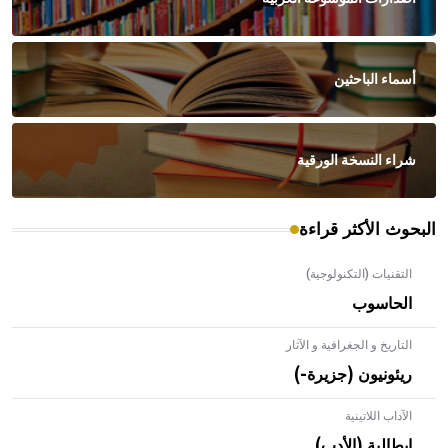
أسماء الباحثين
شراء النسخة الورقية
البحوث الأكثر قراءة
التقنيات (التكنولوجية)
الحاسوب
التاريخ و الجغرافية و الآثار
ريئونيون (جزيرة-)
الآداب اللاتينية
إيطالية (الأدب)