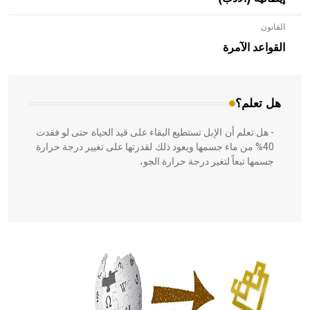
القانون
- هل تعلم أن الأبلق نوع من الفنون الهندسية التي ارتبطت
بالعمارة الإسلامية في بلاد الشام ومصر خاصة، حيث يحرص
القواعد الآمرة
المعمار على بناء مداميكه وخاصة في الواجهات
هل تعلم؟
- هل تعلم أن الإبل تستطيع البقاء على قيد الحياة حتى لو فقدت
40% من ماء جسمها ويعود ذلك لقدرتها على تغيير درجة حرارة
جسمها تبعاً لتغير درجة حرارة الجو،
- هل تعلم أن أبقراط كتب في الطب أربعة مؤلفات هي:
الحكم، الأدلة، تنظيم التغذية، ورسالته في جروح الرأس. ويعود
له الفضل بأنه حرر الطب من الدين والفلسفة.