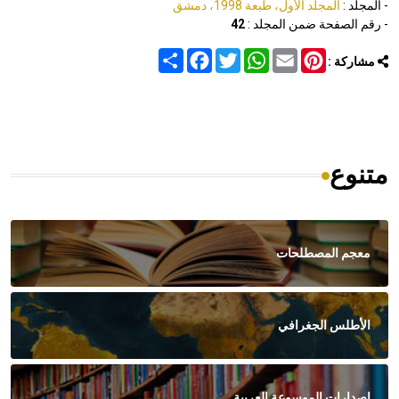
- المجلد :
المجلد الأول، طبعة 1998، دمشق
- رقم الصفحة ضمن المجلد :
42
Share
Facebook
Twitter
WhatsApp
Email
Pinterest
مشاركة :
متنوع
معجم المصطلحات
الأطلس الجغرافي
اصدارات الموسوعة العربية