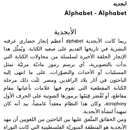
ابجديه
هيئة الموسوعة العربية تطلق موسوعات جديدة في عام 2026
Alphabet - Alphabet
الأبجدية
ربما كانت الأبجدية
أعظم إنجاز حضاري عرفته
alphabet
البشرية في تاريخها القديم على صعيد الكتابة. ويُمثِّل هذا
الإنجاز الحلقة الأخيرة لسلسلة من محاولات الكتابة التي
بدأت بالتصويرية، أي برسم رموز ماديّة مرئيّة تمثل
المسمّيات أو الأحداث والتصوّرات، على ما انتهى إليه
الباحثون في آثار بلاد الرافدين ومصر. تَلَت ذلك مرحلة
الكتابة المقطعية التي تقوم فيها علامات بأعيانها مقام
مقاطع، أو تُقْصَر قِيَمُها برموزها الصوتية على الحرف الأول
، وكان هذا النظام معقداً غامضاً، بيد أنه كان
acrophony
تمهيداً لنشأة الأبجدية.
ومن الحقائق المتَّفق عليها بين الباحثين من اللغويين أن مهد
الأبجدية هو المنطقة السوريّة الفلسطينية التي كانت التوراة