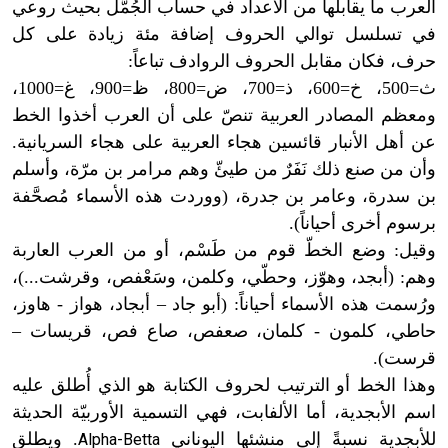
العرب ما يقابلها من الأعداد في حساب الجُمَّل بحيث روعي
في تسلسل توالي الحروف إضافة مئة زيادة على كل
حرف، فكان مقابل الحروف الروادف تباعاً:
ث=500، خ=600، ذ=700، ض=800، ظ=900، غ=1000،
ومعظم المصادر العربية تنصّ على أن العرب أخذوا الخط
عن أهل الأنبار قائسين هجاء العربية على هجاء السريانية.
وأن من صنع ذلك نَفَرٌ من طيئّ وهم مرامر بن مرّة، وأسلم
بن سدرة، وعامر بن جدرة، (ووردت هذه الأسماء مُصحَّفة
برسوم أخرى أحياناً).
وقيل: وضع الخطّ قوم من طَسْم، أو من العرب العاربة
وهم: (أبجد، وهوّز، وحطّي، وكلمن، وسَعْفص، وقرشت...)،
ورُسمت هذه الأسماء أحياناً: (أبو جاد – أبجاد، هواز - هاوز،
حاطي، كلمون - كلمان، صعفص، صاع فص، قريسات –
قرست).
وهذا الخط أو الترتيب لحروف الكتابة هو الذي أُطلق عليه
اسم الأبجدية، أما الألفابت، فهي التسمية الأوربيّة الحديثة
للأبجدية نسبةً إلى منشئها اليوناني
. ويطلق
Alpha-Betta