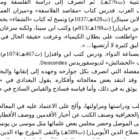
 (ت276هـ
)
. ثم انصرف إلى دراسة الفلسفة ومط
ف العرب. فدرس كتاب «مقاصد الفلاسفة» و
«
ميزان العم
ابن سينا
[
ر
]
(ت428هـ/1037م) ونسخ له كتاب «الشفاء» بخط يده.
بن حيان
[
ر
]
(ت198هـ/813م) وكتب ابن سينا، ولكنه سر
: «واطلعت على بطلان الكيمياء، وعرفت حقيقة الحال في
يق كثيرة لا أرتضيها...
»
.
بصناعة الدواء. ودرس كتب ابن وافد
[
ر
]
(ت467
.
Dioscorides
لمفضلة التي انصرف بكل جوارحه وجهده إلى إتقانها وال
 وقد انتقد بعض معالجاته وأفكاره. يقول البغدادي في «
لا يوثق به في ذلك، وأما قياسه فساذج والقياس الساذج في
دراستها ومزاولتها، وألح على الاعتماد عليه في المعال
 والجغرافية وصنف الكتب عن أخبار الأقدمين ووصف الأقطار 
صلاح الدين الأيوبي
[
ر
]
(ت589هـ) والتقى المؤرخ بهاء الدين ابن شداد