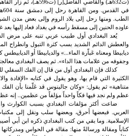
(ت632هـ) والقاضي الفاضل
[
ر
]
(ت596هـ
)
، ثم زار القا
في
الطب. ومنها رحل إلى بلاد الروم وإلى بعض مدن الش
عاوده الحنين إلى مسقط رأسه في بغداد فعاد إليها بعد غياب دام45 سنة وتوفي فيها بعد مرض عضال ودفن في 
يُعد البغدادي أول طبيب عربي تنبه على مرض ا
والعطش الدائم الشديد بسب كثرة التبول وانطراح الماء
ديابيطا ومعناه عَباّرة الماء...» والديابيطا أو الديابيط
وجفوفه من علامات هذا الداء
»
. ثم يصف البغدادي معالجته
كذلك فإن البغدادي أول من قال إن الفك السفلي للفم
الكثيرة التي قام بها، وهو يقول في كتابه «الإفادة والاع
متناهية» ثم يقول: «وكان جالينوس قد عَلّمنا بأن الفك 
عظم ولم نجد فيها فكاً واحداً مؤلفاً من عظمين.. إنه عظ
ضاعت أكثر مؤلفات البغدادي بسبب الكوارث والح
العربي. فبعضها أحرق، وبعضها سلب ونقل إلى مكتبات 
كتاباً ومقالة ورسالةً منها: مقالة في الحواس ومدركات