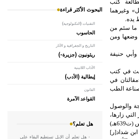
العة كتب
البحوث الأكثر قراءة
ل» وغيرهما
التقنيات (التكنولوجية)
عان ما سئم من
الحاسوب
 وضعها ومن
التاريخ و الجغرافية و الآثار
هـ/1074م) وأبي حنيفة
ريئونيون (جزيرة-)
الآداب اللاتينية
بحث في كتب
إيطالية (الأدب)
مقالتان في
 صناعة الطب
القانون
- هل تعلم أن الأبلق نوع من الفنون
الهندسية التي ارتبطت بالعمارة الإسلامية
القواعد الآمرة
في بلاد الشام ومصر خاصة، حيث يحرص
جة والوصول
المعمار على بناء مداميكه وخاصة في
التي زارها،
الواجهات
إذ كان مولعاً بالسياحة والترحال طلباً للعلم. فقد سافر إلى الموصل وحضر مجلس بعض علمائها مثل موسى بن يونس (ت639هـ)
هل تعلم؟
[
ر
]
- هل تعلم أن الإبل تستطيع البقاء على