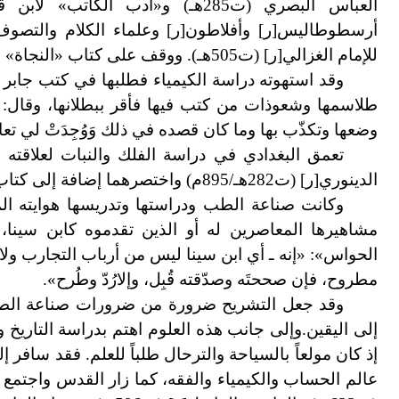
العباس البصري (ت285هـ) و
«
أدب الكاتب» لابن قتيبة
أرسطوطاليس
[
ر
]
وأفلاطون
[
ر
]
وعلماء الكلام والتصو
للإمام الغزالي
[
ر
]
(ت505هـ
)
. ووقف على كتاب «النجاة» ل
وقد استهوته دراسة الكيمياء فطلبها في كتب جابر 
طلاسمها وشعوذات من كتب فيها فأقر ببطلانها، وقال
وضعها وتكذّب بها وما كان قصده في ذلك وَوُجِدَتْ لي تعال
تعمق البغدادي في دراسة الفلك والنبات لعلاقته 
الدينوري
[
ر
]
(ت282هـ/895م) واختصرهما إضافة إلى كتاب «الحشائش» لديوسقوريدس
وكانت صناعة الطب ودراستها وتدريسها هوايته ا
مشاهيرها المعاصرين له أو الذين تقدموه كابن سينا،
الحواس
»
: «إنه ـ أي ابن سينا ليس من أرباب التجارب و
مطروح، فإن صححتَه وصدّقته قُبِل، وإلارُدّ وطُرح
»
.
وقد جعل التشريح ضرورة من ضرورات صناعة الطب و
إلى اليقين.وإلى جانب هذه العلوم اهتم بدراسة التاريخ
عالم الحساب والكيمياء والفقه، كما زار القدس واجتمع ب