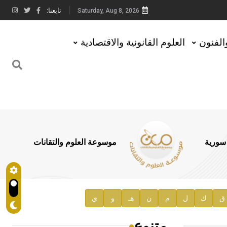
تابعنا:
Saturday, Aug 8, 2026
والفنون
العلوم القانونية والاقتصادية
 سورية
موسوعة العلوم والتقانات
ق
ك
ل
م
ن
هـ
و
ي
متنوع