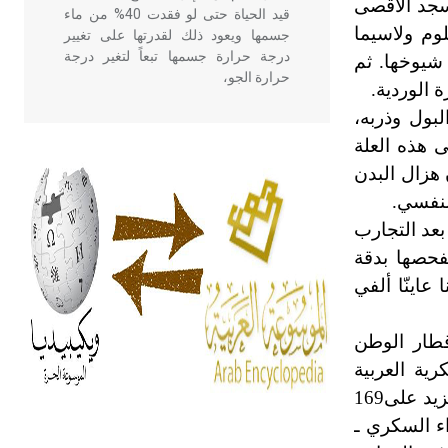
سجد الأقصى
قيد الحياة حتى لو فقدت 40% من ماء
لف العلوم ولاسيما
جسمها ويعود ذلك لقدرتها على تغيير
درجة حرارة جسمها تبعاً لتغير درجة
شيوخها. ثم
حرارة الجو،
بول وذربه،
 هذه العلة
- هل تعلم أن أبقراط كتب في الطب
أربعة مؤلفات هي: الحكم، الأدلة، تنظيم
ن هزال البدن
التغذية، ورسالته في جروح الرأس.
لنفسي.
ويعود له الفضل بأنه حرر الطب من
بعد التجارب
الدين والفلسفة.
بفحصها بدقة
عاينّا ألفي
- هل تعلم أن المرجان إفراز حيواني
يتكون في البحر ويتركب من مادة
كربونات الكلسيوم، وهو أحمر أو شديد
قطار الوطن
الحمرة وهو أجود أنواعه، ويمتاز بكبر
ية العربية
الحجم ويسمى الش
الإسلامية. وما بقي من كتب البغدادي ذكره ابن أبي أصيبعة في «عيون الأنباء في طبقات الأطباء» فكانت مصنفاته تزيد على169
اء السكري ـ
هل تعلم أن الأبسيد كلمة فرنسية اللفظ