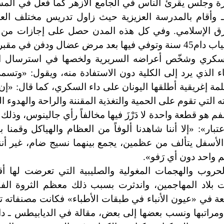
هرة وجلس يقرئ الناس في الجامع الأزهر كما فعل في الم
 القدس. ومن القاهرة رحل إلى دمشق سنة 604هـ وأقام بالمدرسة العزيزية حيث زاول تدريس مخت
رق الإسلامي. وفي كل هذه المدن حصل على إجازات من 
مقبرة الوردية.
لسكري وشخّص أعراضه السريرية ولخصها في استرسال ال
 الذي يرد إلى الكلية دون الاستفادة منه، ويقول: «وتسمى
س كلمة إغريقية أطلقها اليونان على داء السكري، كما قال: «إ
 التي تقوم على الحمية والتغذية المقننة والراحة والهدوء ا
 هو قطعة واحدة لا دَرْزَ فيها مخالفاً رأي جالينوس، وذلك 
تبار
»
: «إلا أننا شاهدنا ألوفاً من العظام والهياكل وقمنا 
الأسفل يتألف من عظمين، يجمع بينهما نسيج ضام، غير أننا 
م واحد دون أي رَفو
»
.
روب والهجمات المغولية والصليبية التي تعرضت لها أ
بلاد المهاجمين، واندثرت بسبب ذلك معظم الثروة الفكر
ها ومراتبها ونسب بعضها إلى بعض، مقالة في الديابيطس ـ د