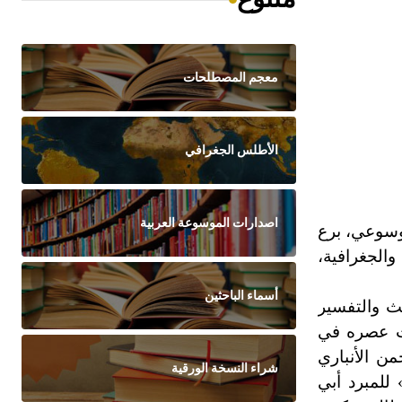
معجم المصطلحات
الأطلس الجغرافي
اصدارات الموسوعة العربية
وسوعي، برع
والجغرافية،
أسماء الباحثين
ث والتفسير
ات عصره في
ن الأنباري
شراء النسخة الورقية
للمبرد أبي