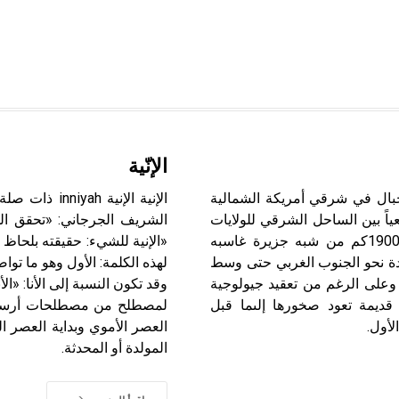
الإنّية
أبالاش Appalachian Mountians سلسلة جبال في شرقي أمريكة الشمالية
اً بين الساحل الشرقي للولايات
الشريف الجرجاني: «تحقق الو
المتحدة الأمريكية والسهول الواسعة في داخلها. طولها نحو 1900كم من شبه جزيرة غاسبه
«الإنية للشيء: حقيقته بلحاظ ك
تحدة نحو الجنوب الغربي حتى وسط
لهذه الكلمة: الأول وهو ما تواض
وعلى الرغم من تعقيد جيولوجية
وقد تكون النسبة إلى الأنا: «الأن
ة قديمة تعود صخورها إلىما قبل
لمصطلح من مصطلحات أرسطو وأ
لأول.
العصر الأموي وبداية العصر ا
المولدة أو المحدثة.