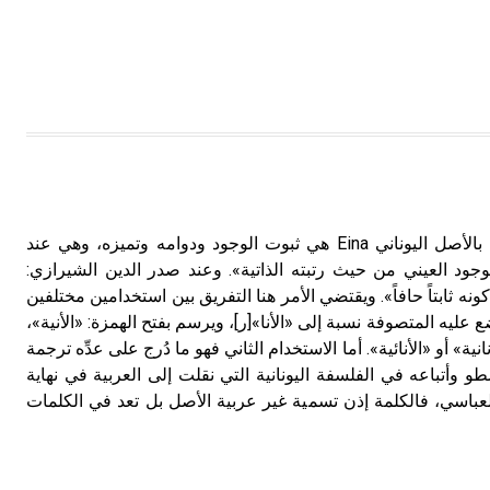
الإنية الإنية inniyah ذات صلة بالأصل اليوناني Eina هي ثبوت الوجود ودوامه وتميزه، وهي عند
جود العيني من حيث رتبته الذاتية». وعند صدر الدين الشيرازي:
ونه ثابتاً حافاً». ويقتضي الأمر هنا التفريق بين استخدامين مختلفين
ع عليه المتصوفة نسبة إلى «الأنا»[ر]، ويرسم بفتح الهمزة: «الأنية»،
انية» أو «الأنائية». أما الاستخدام الثاني فهو ما دُرج على عدِّه ترجمة
تباعه في الفلسفة اليونانية التي نقلت إلى العربية في نهاية
لعباسي، فالكلمة إذن تسمية غير عربية الأصل بل تعد في الكلمات