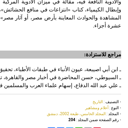
والأدوية النافعة فيه، مقالة في ميزان الأدوية المركب
وإبطال الكيمياء، كتاب «انتزاعات في منافع الحشائش
»
،
المشاهدة والحوادث المعاينة بأرض مصر، أو آثار مصر
»
،
عشرة أجزاء.
مراجع للاستزادة:
ـ ابن أبي اصيبعة، عيون الأنباء في طبقات الأطباء، تحقي
ـ السيوطي، حسن المحاضرة في أخبار مصر والقاهرة، تحقيق 
ـ علي عبد الله الدفاع، إسهام علماء العرب والمسلمين في علم 
- التصنيف :
التاريخ
- النوع :
أعلام ومشاهير
- المجلد :
المجلد الخامس، طبعة 2002، دمشق
- رقم الصفحة ضمن المجلد :
204