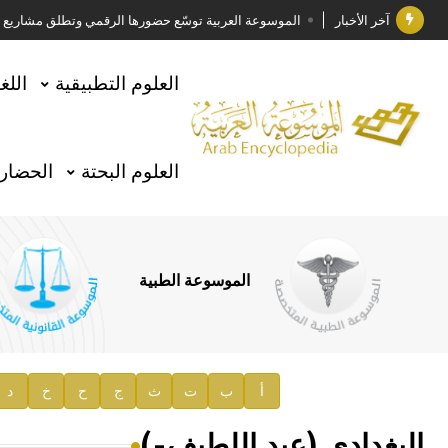
آخر الأخبار
الموسوعة العربية توسّع حضورها الرقمي وتطلق مشاريع معرف
فوز الأستاذ الدكتور وليد محمد السراقبي بجائزة كتارا ل
العلوم التطبيقية
اللغ
جائزة مجمع الملك سلمان العالمي للغة العربية 2025
الأستاذ إياد خالد الطباع مدير عام لهيئة الموسوعة العربية
العلوم البحتة
الحضارة
السيد محمد ياسين صالح وزيرا للثقافة
صدور المجلد الثامن من موسوعة الآثار في سورية
توصيات مجلس الإدارة
الموسوعة الطبية
صدور المجلد السابع من موسوعة الآثار في سورية
صدور المجلد الثامن عشر من الموسوعة الطبية
إعلان..
أ
ب
ت
ث
ج
ح
خ
د
دار الفكر الموزع الحصري لمنشورات هيئة الموسوعة العرب
البغدادي (عبد اللطيف-)