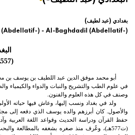
هيئة الموسوعة العربية تطلق موسوعات جديدة في عام 2026
بغدادي (عبد لطيف)
(Abdellatif-) - Al-BaghdadiI (Abdellatif-)
البغ
(
557
ـ
أبو محمد موفق الدين عبد اللطيف بن يوسف بن محم
في علوم الطب والتشريح والنبات والدواء والكيمياء والط
وصنف في كل هذه العلوم والفنون.
ولد في بغداد ونسب إليها، وعاش فيها حياته الأو
والأصول. كان أبرزهم والده يوسف الذي دفعه إلى مج
حفظ القرآن ودراسة الحديث وقواعد اللغة العربية وآد
(ت577هـ
)
، وعُرف منذ صغره بشغفه بالمطالعة والبح