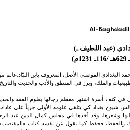
Al-BaghdadiI 
دادي (عبد اللطيف ـ
)
629هـ /116
ـ
1231م
)
د البغدادي الموصلي الأصل، المعروف بابن اللبّاد.عالم م
بيعيات والفلك، وبرز في المنطق والأدب والحديث والتاريخ 
لى في كنف أسرة اشتهر معظم رجالها بعلوم الفقه والحدي
الس شيوخ بغداد كي يتلقى علومه الأولى جرياً على عاد
ابها وشعرها، وقد أخذها في مجلس كمال الدين عبد الرحم
ث والحفظ، فحفظ كما يقول عن نفسه كتاب «المقتضب» 