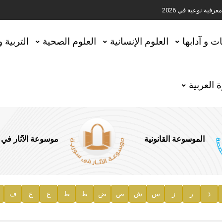
ية نوعية في 2026
تحقيق المخطوطات في العاصمة القطرية الدوحة
ات و آدابها
العلوم الإنسانية
العلوم الصحية
التربية 
 العربية
الموسوعة القانونية
موسوعة الآثار في
ذ
ر
ز
س
ش
ص
ض
ط
ظ
ع
غ
ف
ية