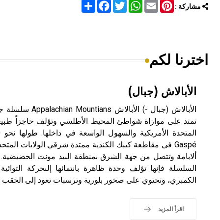
Share
Facebook
Twitter
WhatsApp
Email
Pinterest
مشاركة :
اخترنا لكم
الأبالاش (جبال)
الأبالاش (جبال -) ال
تمتد على موازاة شواطئ المحيط الأطلسي وتؤلف حاجزاً طبيعي
Gaspé في مقاطعة كيبك الكندية ممتدة شرقي الولايات الم
ألابامة وتتصل من جهة الشرق بمنطقة البيد مونت الحضيضية. 
السلسلة فإنها تؤلف وحدة ظاهرة بانتمائها إلىحركة التوائي
الكمبري، وتحتوي على صخور بلورية وترسبات تعود إلى الحقب ا
اقرأ المزيد