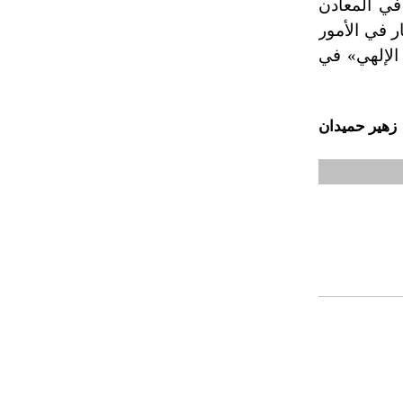
في المعادن
تم اعتمادها مصطلحاً أثرياً يستخدم في
ار في الأمور
العمارة عموماً وفي العمارة الدينية
الخاصة بالكنائس خصوصاً، وفي
 الإلهي» في
الإنكليزية أب
زهير حميدان
- هل تعلم أن أبجر Abgar اسم معروف
جيداً يعود إلى عدد من الملوك الذين
حكموا مدينة إديسا (الرها) من أبجر الأول
وحتى التاسع، وهم ينتسبون إلى أسرة
أوسروين
- هل تعلم أن الأبجدية الكنعانية تتألف من
/22/ علامة كتابية sign تكتب منفصلة
غير متصلة، وتعتمد المبدأ الأكوروفوني،
حيث تقتصر القيمة الصوتية للعلامة الك