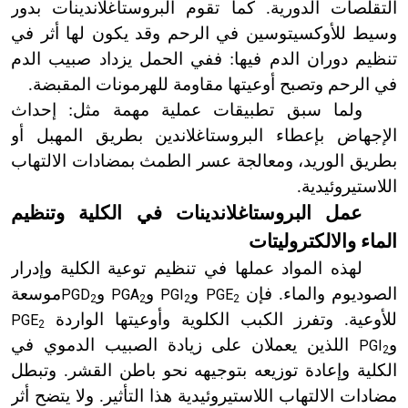
التقلصات الدورية. كما تقوم البروستاغلاندينات بدور
وسيط للأوكسيتوسين في الرحم وقد يكون لها أثر في
تنظيم دوران الدم فيها: ففي الحمل يزداد صبيب الدم
في الرحم وتصبح أوعيتها مقاومة للهرمونات المقبضة.
ولما سبق تطبيقات عملية مهمة مثل: إحداث
الإجهاض بإعطاء البروستاغلاندين بطريق المهبل أو
بطريق الوريد، ومعالجة عسر الطمث بمضادات الالتهاب
اللاستيروئيدية.
عمل البروستاغلاندينات في الكلية وتنظيم
الماء والالكتروليتات
لهذه المواد عملها في تنظيم توعية الكلية وإدرار
الصوديوم والماء. فإن
و
و
و
موسعة
PGD
PGA
PGI
PGE
2
2
2
2
للأوعية. وتفرز الكبب الكلوية وأوعيتها الواردة
PGE
2
و
اللذين يعملان على زيادة الصبيب الدموي في
PGI
2
الكلية وإعادة توزيعه بتوجيهه نحو باطن القشر. وتبطل
مضادات الالتهاب اللاستيروئيدية هذا التأثير. ولا يتضح أثر