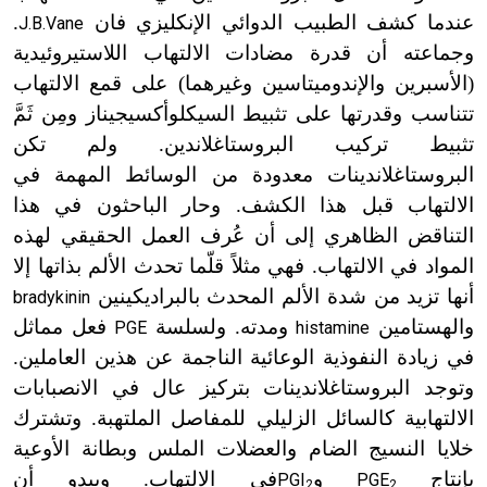
عندما كشف الطبيب الدوائي الإنكليزي فان
.
J.B.Vane
وجماعته أن قدرة مضادات الالتهاب اللاستيروئيدية
(الأسبرين والإندوميتاسين وغيرهما) على قمع الالتهاب
تتناسب وقدرتها على تثبيط السيكلوأكسيجيناز ومِن ثَمَّ
تثبيط تركيب البروستاغلاندين. ولم تكن
البروستاغلاندينات معدودة من الوسائط المهمة في
الالتهاب قبل هذا الكشف. وحار الباحثون في هذا
التناقض الظاهري إلى أن عُرف العمل الحقيقي لهذه
المواد في الالتهاب. فهي مثلاً قلّما تحدث الألم بذاتها إلا
أنها تزيد من شدة الألم المحدث بالبراديكينين
bradykinin
والهستامين
ومدته. ولسلسة
فعل مماثل
PGE
histamine
في زيادة النفوذية الوعائية الناجمة عن هذين العاملين.
وتوجد البروستاغلاندينات بتركيز عال في الانصبابات
الالتهابية كالسائل الزليلي للمفاصل الملتهبة. وتشترك
خلايا النسيج الضام والعضلات الملس وبطانة الأوعية
بإنتاج
و
في الالتهاب. ويبدو أن
PGI
PGE
2
2