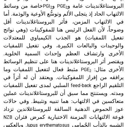
البروستاغلاندينات عامة و
و
خاصة من وسائط
PGI
PGE
2
2
الالتهاب الحاد إذ يتجلى الألم وتوسُّع الأوعية والوذمة. أما
في الالتهاب المزمن، فأثر البروستاغلاندينات أقل
وضوحاً، لأن الفعل الرئيس هنا للمفوكينات (وهي نواتج
تفعيل اللمفيات) هو الجذب الكيمياوي للمعتدلات
والوحيدات والبالعات الكبيرة، وفي تفعيل اللمفيات
الأخرى وارتشاف العظم وإحداث السمية الخلوية.
ويقتصر أثر البروستاغلاندينات هنا على تنظيم الوسائط
الأخرى مثال:
مثبط فعال لتفعيل اللمفيات وما
PGE
2
يرافقه من إفراز اللمفوكينات. ويعتقد أن له أثراً في
التلقيم الراجع
السلبي لمدى تفعيل اللمفيات
feed-back
ومدته. ويستنتج مما سبق أن للبروستاغلاندينات عملين
متعاكسين في الالتهاب: هما تنبيه وتثبيط. وفي حالات
عوز الحموض الدهنية السالفة للبروستاغلاندين تزداد
فوعة الالتهابات المزمنة الاختبارية كمرض فئران
NZB
الشبيه بالذأب الحُمامي
. وبالعكس
lupus erythematosus