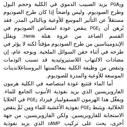
و
يزيد الصبيب الدموي في الكلية وحجم البول
PGA
2
وطرح الصوديوم. وليس واضحاً إذا كان طرح الصوديوم
مستقلاً عن التأثير الموسع للأوعية وبالتالي المدر. فقد
بُرهن أن
ينقص عودة امتصاص الصوديوم في
PGE
2
القسم الصاعد من عروة هنلة
. ويقلل
Henle
الإندوميتاسين من طرح الصوديوم مؤقتاً لكنه لا
يؤثر في
طرحه في أثناء حقن السوائل الملحية. وبوجه عام، إن
مضادات الالتهاب اللاستيروئيدية قد تسبب الوذمات
وتنقص من وظيفة الكلية بمعاكستها البروستاغلاندينات
الموسعة للأوعية والمدرة للصوديوم.
أما الماء فتتبع عودة امتصاصه في الكلية هرمون
الفازوبريسين الذي يزيد نفوذية الأنبوب الجامع للماء.
ويفعِّل هذا الهرمون الفسفوليباز فيزداد
في الخلايا
PGE
2
الخلالية. ويثبط
نفوذية الأغشية للماء ومِن ثَمَّ ينقص
PGE
2
الاستجابة للفازوبريسين. ولكن الفازوبريسين، من جهة
أخرى، يحث على تركيب
الذي يزيد نفوذية
cAMP