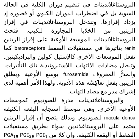
البروستاغلاندينات في تنظيم دوران الكلية في الحالة
السوية بل في اضطراب الدوران الكلوي أو قصوره إذ
يزداد إفرازها. وتتدخل البروستاغلاندينات في إفراز
الرينين من الخلايا المجاورة للكبب. فتحث
البروستاغلاندينات الموسعة للأوعية على إفراز الرينين
بتأثيرها في مستقبلات الضغط
كما
baroreceptors
renin
تفعل الموسعات الأخرى كالإستيل كولين والبراديكينين.
وتبطل مضادات الالتهاب اللاستيروئيدية تلك التأثيرات.
والمدرُّ المعروف
يوسع الأوعية ويطلق
furosemide
الرينين بفعلٍ تعاكِسُه هذه الأدوية، ولهذا الأمر أهمية لدى
إشراك مدر مع مضاد التهاب.
والبروستاغلاندينات مدرة للصوديوم كموسعات
الأوعية الأخرى. وهي تتوسط استجابة البقعة الكثيفة
للصوديوم. وبذلك يتضح أن إفراز الرينين
macula densa
يعتمد على البروستاغلاندين سواء بطريق مستقبلات
الضغط أو البقعة الكثيفة. وإن كلا من
و
و
PGA
PGE
PGE
1
2
1