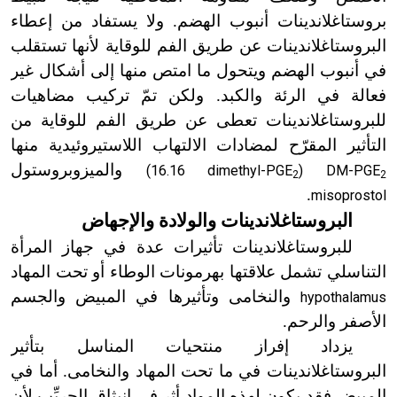
بروستاغلاندينات أنبوب الهضم. ولا
يستفاد من إعطاء
البروستاغلاندينات عن طريق الفم للوقاية لأنها تستقلب
في أنبوب الهضم ويتحول ما امتص منها إلى أشكال غير
فعالة في الرئة والكبد. ولكن تمّ تركيب مضاهيات
للبروستاغلاندينات تعطى عن طريق الفم للوقاية من
التأثير المقرّح لمضادات الالتهاب اللاستيروئيدية منها
والميزوبروستول
(16.16 dimethyl-PGE
) DM-PGE
2
2
.
misoprostol
البروستاغلاندينات والولادة والإجهاض
للبروستاغلاندينات تأثيرات عدة في جهاز المرأة
التناسلي تشمل علاقتها بهرمونات الوطاء أو تحت المهاد
والنخامى وتأثيرها في المبيض والجسم
hypothalamus
الأصفر والرحم.
يزداد إفراز منتحيات المناسل بتأثير
البروستاغلاندينات في ما تحت المهاد والنخامى. أما في
المبيض فقد يكون لهذه المواد أثر في انبثاق الجريِّب لأن