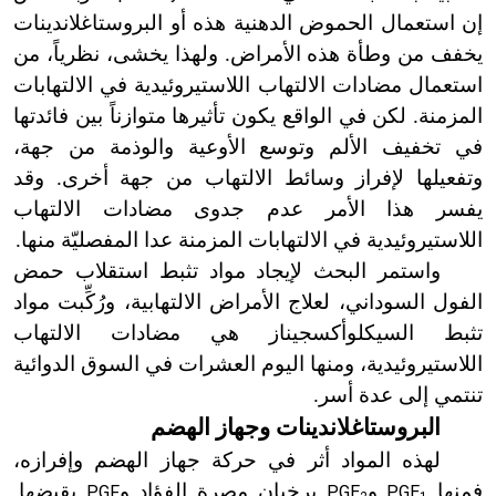
إن استعمال الحموض الدهنية هذه أو البروستاغلاندينات
يخفف من وطأة هذه الأمراض. ولهذا يخشى، نظرياً، من
استعمال مضادات الالتهاب اللاستيروئيدية في الالتهابات
المزمنة. لكن في الواقع يكون تأثيرها متوازناً بين فائدتها
في تخفيف الألم وتوسع الأوعية والوذمة من جهة،
وتفعيلها لإفراز وسائط الالتهاب من جهة أخرى. وقد
يفسر هذا الأمر عدم جدوى مضادات الالتهاب
اللاستيروئيدية في الالتهابات المزمنة عدا المفصليّة منها.
واستمر البحث لإيجاد مواد تثبط استقلاب حمض
الفول السوداني، لعلاج الأمراض الالتهابية، ورُكِّبت مواد
تثبط السيكلوأكسجيناز هي مضادات الالتهاب
اللاستيروئيدية، ومنها اليوم العشرات في السوق الدوائية
تنتمي إلى عدة أسر.
البروستاغلاندينات وجهاز الهضم
لهذه المواد أثر في حركة جهاز الهضم وإفرازه،
فمنها
و
يرخيان مصرة الفؤاد و
يقبضها.
PGF
PGE
PGE