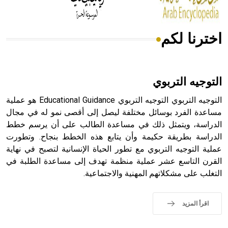
اخترنا لكم
هل تعلم أن الأبسيد كلمة فرنسية اللفظ تم اعتمادها مصطلحاً
أثرياً يستخدم في العمارة عموماً وفي العمارة الدينية الخاصة
بالكنائس خصوصاً، وفي الإنكليزية أب
التوجيه التربوي
التوجيه التربوي التوجيه التربوي Educational Guidance هو عملية
مساعدة الفرد بوسائل مختلفة ليصل إلى أقصى نمو له في مجال
الدراسة، ويتمثل ذلك في مساعدة الطالب على أن يرسم خطط
- هل تعلم أن أبجر Abgar اسم معروف جيداً يعود إلى عدد من
الملوك الذين حكموا مدينة إديسا (الرها) من أبجر الأول وحتى
الدراسة بطريقة حكيمة وأن يتابع هذه الخطط بنجاح. وتطورت
التاسع، وهم ينتسبون إلى أسرة أوسروين
عملية التوجيه التربوي مع تطور الحياة الإنسانية لتصبح في نهاية
القرن التاسع عشر عملية منظمة تهدف إلى مساعدة الطلبة في
التغلب على مشكلاتهم المهنية والاجتماعية.
- هل تعلم أن الأبجدية الكنعانية تتألف من /22/ علامة كتابية
اقرأ المزيد
sign تكتب منفصلة غير متصلة، وتعتمد المبدأ الأكوروفوني،
حيث تقتصر القيمة الصوتية للعلامة الك