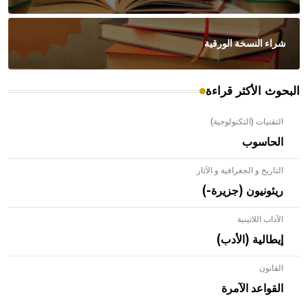
شراء النسخة الورقية
البحوث الأكثر قراءة
التقنيات (التكنولوجية)
الحاسوب
التاريخ و الجغرافية و الآثار
ريئونيون (جزيرة-)
الآداب اللاتينية
إيطالية (الأدب)
القانون
- هل تعلم أن الأبلق نوع من الفنون الهندسية التي ارتبطت
بالعمارة الإسلامية في بلاد الشام ومصر خاصة، حيث يحرص
القواعد الآمرة
المعمار على بناء مداميكه وخاصة في الواجهات