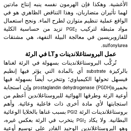
الأغشية. وهكذا فإن الهرمون نفسه ينبه إنتاج مادتين
لهما تأثيران متضاربان، وهذا التناقض الظاهري هو في
الواقع عملية تنظيم متوازن لطرح الماء. ونجح استعمال
مواد مثبطة لتركيب
تزيد من حساسية الكلية
PGE
2
للفازوبريسين في معالجة البيلة التفهة، هي مشتقات
.
sulfonylurea
LT
عمل البروستاغلاندينات و
في الرئة
تُركَّب البروستاغلاندينات بسهولة في الرئة لغناها
بالركيزة
أي بالمادة التي يؤثر فيها إنظيم
substrate
فيسهل تحولها الكيمياوي؛ وتتخرب أيضاً بسهولة فيها
بخميرة
وإن استجابة
prostaglandin dehydrogenase (PGDH)
أوعية الرئة وطرقها الهوائية للبروستاغلاندين أعظم من
استجابتها لأي مادة أخرى ذات فاعلية وعائية. وأهم
بروستاغلاندينات الرئة
بسبب غناها بالخلايا الوعائية
PGI2
البطانية. ولا
يكاد
يتخرب في الرئة بعكس غيره،
PGI
2
وهو البروستاغلاندين الوحيد القادر على توسيع أوعية