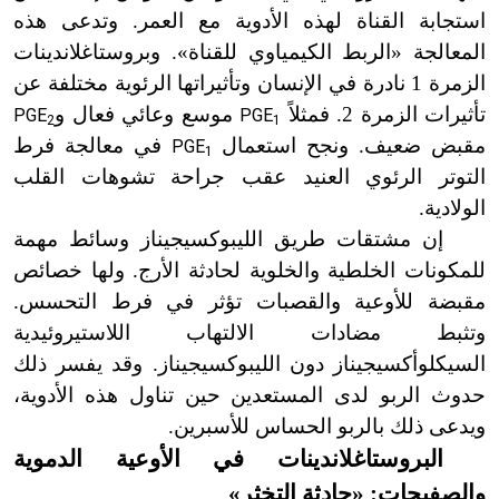
استجابة القناة لهذه الأدوية مع العمر. وتدعى هذه
المعالجة «الربط الكيمياوي للقناة
»
. وبروستاغلاندينات
الزمرة 1 نادرة في الإنسان وتأثيراتها الرئوية مختلفة عن
تأثيرات الزمرة 2. فمثلاً
موسع وعائي فعال و
PGE
PGE
2
1
مقبض ضعيف. ونجح استعمال
في معالجة فرط
PGE
1
التوتر الرئوي العنيد عقب جراحة تشوهات القلب
الولادية.
إن مشتقات طريق الليبوكسيجيناز وسائط مهمة
للمكونات الخلطية والخلوية لحادثة الأرج. ولها خصائص
مقبضة للأوعية والقصبات تؤثر في فرط التحسس.
وتثبط مضادات الالتهاب اللاستيروئيدية
السيكلوأكسيجيناز دون الليبوكسيجيناز. وقد يفسر ذلك
حدوث الربو لدى المستعدين حين تناول هذه الأدوية،
ويدعى ذلك بالربو الحساس للأسبرين.
البروستاغلاندينات في الأوعية الدموية
والصفيحات: «حادثة التخثر
»