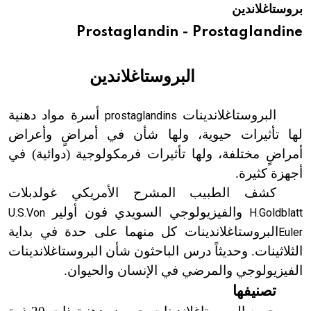
بروستاغلاندين
هيئة الموسوعة العربية تطلق موسوعات جديدة في عام 2026
Prostaglandin - Prostaglandine
البروستاغلاندين
البروستاغلاندينات
أسرة مواد دهنية
prostaglandins
لها تأثيرات حيوية، ولها شأن في أمراضٍ وأعراض
أمراضٍ مختلفة، ولها تأثيرات فرمكولوجية (دوائية) في
أجهزة كثيرة.
كشف الطبيب المشرح الأمريكي غولدبلات
والفيزيولوجي السويدي فون أولير
U.S.Von
H.Goldblatt
البروستاغلاندينات كل منهما على حدة في بداية
Euler
الثلاثينات. وحديثاً درس الباحثون شأن البروستاغلاندينات
الفيزيولوجي والمرضي في الإنسان والحيوان.
تصنيفها