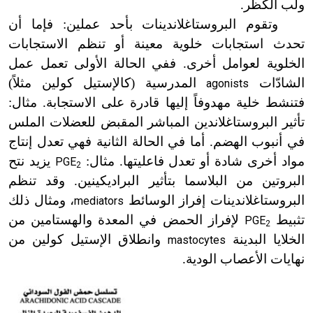
ولب الكظر.
وتقوم البروستاغلاندينات بأحد عملين: فإما أن
تحدث استجابات خلوية معينة أو تنظم الاستجابات
الخلوية لعوامل أخرى. ففي الحالة الأولى تعمل عمل
الشادّات
المدرسية (كالإستيل كولين مثلاً)
agonists
فتنشط خلية مهدوفاً إليها قادرة على الاستجابة. مثال:
تأثير البروستاغلاندين المباشر المقبض للعضلات الملس
في أنبوب الهضم. أما في الحالة الثانية فهي تعدل إنتاج
مواد أخرى شادة أو تعدل فاعليتها. مثال:
يزيد نتح
PGE
2
البروتين من البلاسما بتأثير البراديكينين. وقد تنظم
البروستاغلاندينات إفراز الوسائط
، ومثال ذلك
mediators
تثبيط
لإفراز الحمض في المعدة والهستامين من
PGE
2
الخلايا البدينة
وانطلاق الإستيل كولين من
mastocytes
نهايات الأعصاب الودية.