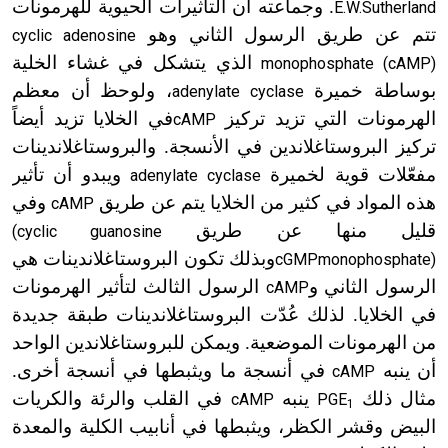
. وجماعته أن التأثيرات الحيوية للهرمونات
E.W.Sutherland
تتم عن طريق الرسول الثاني وهو
cyclic adenosine
الذي يتشكل في غشاء الخلية
monophosphate (cAMP)
بوساطة خميرة
، ولوحظ أن معظم
adenylate cyclase
الهرمونات التي تزيد تركيز
في
الخلايا تزيد أيضاً
cAMP
تركيز البروستاغلاندين في الأنسجة. والبروستاغلاندينات
مفعّلات قوية لخميرة
ويبدو أن تأثير
adenylate cyclase
هذه المواد في كثير من الخلايا يتم عن طريق
وفي
cAMP
قليل منها عن طريق
(cyclic guanosine
وبذلك تكون البروستاغلاندينات هي
cGMP
monophosphate)
الرسول الثاني و
الرسول الثالث لتأثير الهرمونات
cAMP
في الخلايا. لذلك عُدّت البروستاغلاندينات طبقة جديدة
من الهرمونات الموضعية. ويمكن للبروستاغلاندين الواحد
أن ينبه
في أنسجة ما ويثبطها في أنسجة أخرى.
cAMP
مثال ذلك
ينبه
في القلب والرئة والكريات
cAMP
PGE
1
البيض وقشر الكظر، ويثبطها في أنابيب الكلية والمعدة