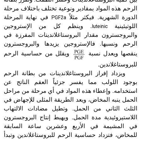
الرحم هذه المواد بمقادير ونوعية تختلف باختلاف مرحلة
الدورة الشهرية. فيكثر مثلاً
في نهاية المرحلة
PGF2a
اللوتيئينية
. وينظم كل من الإستروجين
luteinic
والبروجسترون مقدار البروستاغلاندينات المفرزة في
الرحم ونسبها. فالإستروجين يزيدها والبروجسترون
ينقصها ويعدل نسبة
ويقلل من حساسية الرحم
للبروستاغلاندين.
ويزداد إفراز البروستاغلاندينات من بطانة الرحم
بوجود اللولب مما يفسر جزئياً العقم الناتج عن
استخدامه. وإعطاء هذه المواد في أي مرحلة من مراحل
الحمل ينبه المخاض، ويعد الطريقة المثلى للإجهاض في
الثلث الثاني من الحمل. وتطيل مضادات الالتهاب
اللاستيروئيدية مدة الحمل. ويهبط إنتاج البروجسترون
في المشيمة في الأربع وعشرين ساعة السابقة
للمخاض، فتزداد حساسية الرحم للبروستاغلاندين وتبدأ