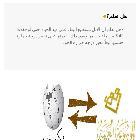
هل تعلم؟
- هل تعلم أن الإبل تستطيع البقاء على قيد الحياة حتى لو فقدت
40% من ماء جسمها ويعود ذلك لقدرتها على تغيير درجة حرارة
جسمها تبعاً لتغير درجة حرارة الجو،
- هل تعلم أن أبقراط كتب في الطب أربعة مؤلفات هي:
الحكم، الأدلة، تنظيم التغذية، ورسالته في جروح الرأس. ويعود
له الفضل بأنه حرر الطب من الدين والفلسفة.
- هل تعلم أن المرجان إفراز حيواني يتكون في البحر ويتركب
من مادة كربونات الكلسيوم، وهو أحمر أو شديد الحمرة وهو
أجود أنواعه، ويمتاز بكبر الحجم ويسمى الش