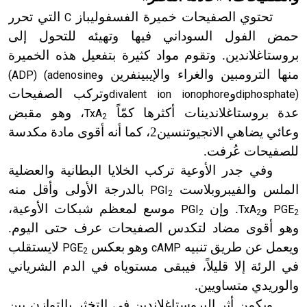
تحتوي الصفيحات خميرة الفسفوليباز
التي تحرر
C
حمض الفول السوداني فيها وتهيئه للتحول إلى
بروستاغلاندين. وتقوم مواد كثيرة بتفعيل هذه الخميرة
منها الترومبين والغراء والإيبينفرين
و
(ADP) (adenosine
و
وتركب الصفيحات
divalent ion ionophore
diphosphate)
عدة بروستاغلاندينات أكثرها كمّاً
، وهو مقبض
TxA
2
وعائي يضاهي الانجيوتنسين2، كما أنه أقوى مادة مكدسة
للصفيحات عُرفت.
وفي جدر الأوعية تركب الخلايا البطانية والعضلية
الملس والفيبروبلاست
بالدرجة الأولى وأقل منه
PGI
2
و
. وإن
موسع لمعظم شبكات الأوعية،
PGI
TxA
PGE
2
2
2
وهو أقوى مضاد لتكدس الصفيحات عرف حتى اليوم.
ويعمل عن طريق تنبيه
وهو بعكس
لا
يستقلب
PGE
cAMP
2
في الرئة إلا قليلاً، فيبقى مستوياه في الدم الشرياني
والوريدي متساويين.
ويكمن أثر البروستاغلاندين في التخثر بالتوازن بين