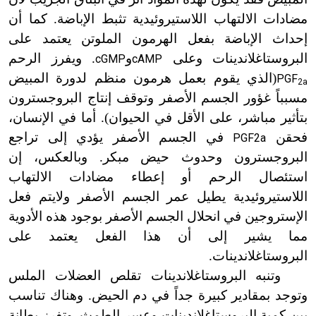
مضادات الالتهاب اللاستيروئيدية تثبط الإباضة. كما أن
إحداث الإباضة بفعل الهرمون الملوتن يعتمد على
البروستاغلاندينات وعلى
و
. ويفرز الرحم
cGMP
cAMP
(
الذي يقوم بعمل هرمون منظم لدورة المبيض
PGF
2a
مسبباً غؤور الجسم الأصفر وتوقف إنتاج البروجسترون
بتأثير مباشر، على الأقل في الحيوان
)
. أما في الإنسان،
فحقن
في الجسم الأصفر يؤدي إلى تراجع
PGF2a
البروجسترون وحدوث حيض مبكر. وبالعكس، إن
استئصال الرحم أو إعطاء مضادات الالتهاب
اللاستيروئيدية يطيل عمر الجسم الأصفر ولايتم فعل
الإستروجين في انحلال الجسم الأصفر بوجود هذه الأدوية
مما يشير إلى أن هذا الفعل يعتمد على
البروستاغلاندينات.
وتنبه البروستاغلاندينات تقلص العضلات الملس
وتوجد بمقادير كبيرة جداً في دم الحيض. وهناك تناسب
بين كمية البروستاغلاندينات وعسر الطمث. وتفرز بطانة