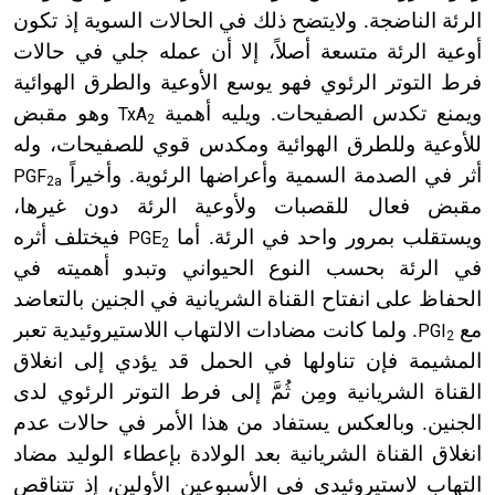
الرئة الناضجة. ولا
يتضح ذلك في الحالات السوية إذ تكون
أوعية الرئة متسعة أصلاً، إلا أن عمله جلي في حالات
فرط التوتر الرئوي فهو يوسع الأوعية والطرق الهوائية
ويمنع تكدس الصفيحات. ويليه أهمية
وهو مقبض
TxA
2
للأوعية وللطرق الهوائية ومكدس قوي للصفيحات، وله
أثر في الصدمة السمية وأعراضها الرئوية. وأخيراً
PGF
2a
مقبض فعال للقصبات ولأوعية الرئة دون غيرها،
ويستقلب بمرور واحد في الرئة. أما
فيختلف أثره
PGE
2
في الرئة بحسب النوع الحيواني وتبدو أهميته في
الحفاظ على انفتاح القناة الشريانية في الجنين بالتعاضد
مع
. ولما كانت مضادات الالتهاب اللاستيروئيدية تعبر
PGI
2
المشيمة فإن تناولها في الحمل قد يؤدي إلى انغلاق
القناة الشريانية ومِن ثُمَّ إلى فرط التوتر الرئوي لدى
الجنين. وبالعكس يستفاد من هذا الأمر في حالات عدم
انغلاق القناة الشريانية بعد الولادة بإعطاء الوليد مضاد
التهاب لاستيروئيدي في الأسبوعين الأولين، إذ تتناقص