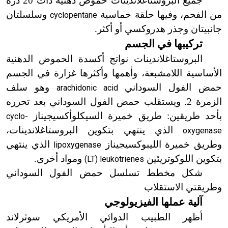
جميع البروستاغلاندينات حموض دهنية ذات 20 ذرة
من الفحم، وفيها حلقة خماسية
وسلسلتان
cyclopentane
جانبيتان وجذر هدروكسي أو أكثر.
تركيبها في الجسم
البروستاغلاندينات نواتج أكسدة الحموض الدهنية
الأساسية اللامشبعة، وأهمها وأكثرها غزارة في الجسم
حمض الفول السوداني
وهو سلف
arachidonic acid
الزمرة 2. ويستقلب حمض الفول السوداني بعد تحرره
بأحد طريقين: طريق خميرة السيكلوأكسيجيناز
cyclo-
الذي ينتهي بتكوين البروستاغلاندينات،
oxygenase
وطريق خميرة الليبوكسيجيناز
الذي ينتهي
lipoxygenase
بتكوين اللوكوتريئين
ومواد أخرى.
(LT) leukotrienes
شكل مخطط تسلسل حمض الفول السوداني
وطريقتي الاستقلاب
آلية عملها الفيزيولوجي
أظهر الطبيب الدوائي الأمريكي سوثرلاند