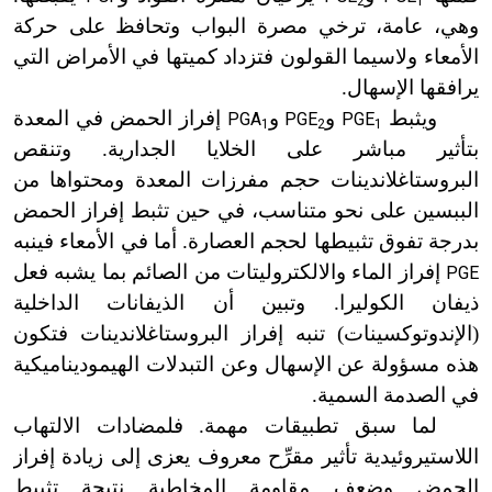
2
1
وهي، عامة، ترخي مصرة البواب وتحافظ على حركة
الأمعاء ولاسيما القولون فتزداد كميتها في الأمراض التي
يرافقها الإسهال.
ويثبط
و
و
إفراز الحمض في المعدة
PGA
PGE
PGE
1
2
1
بتأثير مباشر على الخلايا الجدارية. وتنقص
البروستاغلاندينات حجم مفرزات المعدة ومحتواها من
الببسين على نحو متناسب، في حين تثبط إفراز الحمض
بدرجة تفوق تثبيطها لحجم العصارة. أما في الأمعاء فينبه
إفراز الماء والالكتروليتات من الصائم بما يشبه فعل
PGE
ذيفان الكوليرا. وتبين أن الذيفانات الداخلية
(الإندوتوكسينات) تنبه إفراز البروستاغلاندينات فتكون
هذه مسؤولة عن الإسهال وعن التبدلات الهيموديناميكية
في الصدمة السمية.
لما سبق تطبيقات مهمة. فلمضادات الالتهاب
اللاستيروئيدية تأثير مقرِّح معروف يعزى إلى زيادة إفراز
الحمض وضعف مقاومة المخاطية نتيجة تثبيط