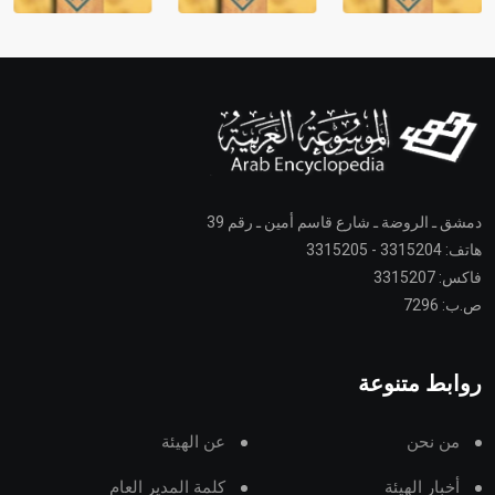
دمشق ـ الروضة ـ شارع قاسم أمين ـ رقم 39
هاتف: 3315204 - 3315205
فاكس: 3315207
ص.ب: 7296
روابط متنوعة
من نحن
عن الهيئة
أخبار الهيئة
كلمة المدير العام