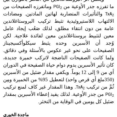
ما
تفرزه جدر الأوعية من
وما
تفرزه الصفيحات من
PGI
2
والتأثيرات المتضاربة لهاتين المادتين. ومضادات
TxA
2
الالتهاب اللاستيروئيدية تثبط تركيب البروستاغلاندين
عامة من دون انتقاء مطلق، لذلك صَعُب إيجاد عامل
معين لتثبيط بروستاغلاندين معين لفائدة علاجية. لكن
وُجد أن الأسبرين وحده يثبط سيكلوأكسيجيناز
الصفيحات على نحو غير عكوس بالأستلة وفي دقائق.
ولما كانت الصفيحات الناضجة لا
تركب خميرة جديدة،
كان تأثير الأسبرين يدوم دوام حياة الصفيحة في الدوران
أي من 9 إلى 12 يوماً. ويكفي مقدار ضئيل من الأسبرين
(350ملغ أي قرص واحد) لتعطيل 95% من الخميرة ومِن
ثُمَّ من تركيب
. وهذا المقدار غير كاف لمنع تركيب
TxA
2
من جدر الأوعية. لذلك يفيد إعطاء الأسبرين بمقدار
PGI
2
ضئيل كل يومين في الوقاية من التخثر.
ماجدة الخوري