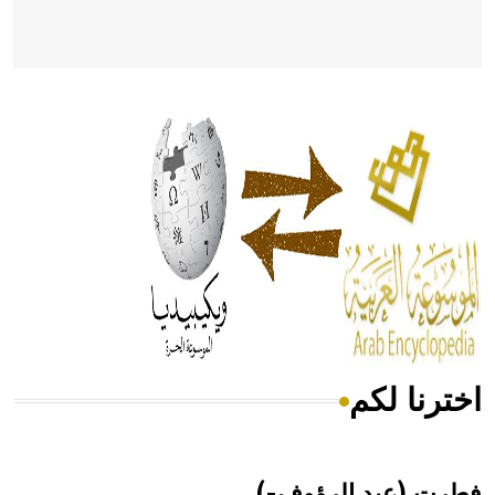
- هل تعلم أن أبقراط كتب في الطب أربعة مؤلفات هي:
الحكم، الأدلة، تنظيم التغذية، ورسالته في جروح الرأس. ويعود
له الفضل بأنه حرر الطب من الدين والفلسفة.
- هل تعلم أن المرجان إفراز حيواني يتكون في البحر ويتركب
من مادة كربونات الكلسيوم، وهو أحمر أو شديد الحمرة وهو
أجود أنواعه، ويمتاز بكبر الحجم ويسمى الش
اخترنا لكم
هل تعلم أن الأبسيد كلمة فرنسية اللفظ تم اعتمادها مصطلحاً
أثرياً يستخدم في العمارة عموماً وفي العمارة الدينية الخاصة
بالكنائس خصوصاً، وفي الإنكليزية أب
فطرت (عبد الرؤوف-)