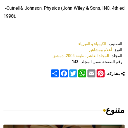
-
Cutnell& Johnson, Physics (John Wiley & Sons, INC, 4th ed
1998).
- التصنيف :
الكيمياء و الفيزياء
- النوع :
أعلام ومشاهير
- المجلد :
المجلد العاشر، طبعة 2004، دمشق
- رقم الصفحة ضمن المجلد :
143
Share
Facebook
Twitter
WhatsApp
Email
Pinterest
مشاركة :
متنوع