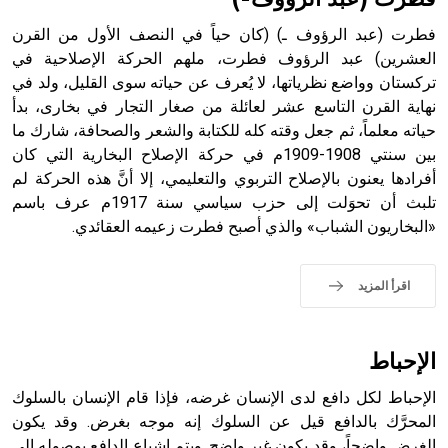
فطرت (عبد الرؤوف ـ) (كان حياً في النصف الأول من القرن
العشرين) عبد الرؤوف فطرت، ملهم الحركة الإصلاحية في
تركستان وواضع نظرياتها، لا يُعرف عن حياته سوى القليل، ولد في
- هل تعلم أن أبجر Abgar اسم معروف جيداً يعود إلى عدد من
الملوك الذين حكموا مدينة إديسا (الرها) من أبجر الأول وحتى
نهاية القرن التاسع عشر لعائلة من صغار التجار في بخارى، بدأ
التاسع، وهم ينتسبون إلى أسرة أوسروين
حياته معلماً، ثم جعل وقته كله للكتابة والشعر والصحافة، شارك ما
بين سنتي 1908-1909م في حركة الإصلاح البخارية التي كان
أفرادها يعنون بالإصلاح التربوي والتعليمي، إلا أنَّ هذه الحركة لم
تلبث أن تحوَلت إلى حزب سياسي سنة 1917م عرف باسم
«البخاريون الشباب» والذي أصبح فطرت زعيمه العقائدي.
- هل تعلم أن الأبجدية الكنعانية تتألف من /22/ علامة كتابية
sign تكتب منفصلة غير متصلة، وتعتمد المبدأ الأكوروفوني،
حيث تقتصر القيمة الصوتية للعلامة الك
اقرأ المزيد
الإحباط
الإحباط لكل دافع لدى الإنسان غرضه، فإذا قام الإنسان بالسلوك
المحرَّك بالدافع قيل عن السلوك إنه موجه بغرض. وقد يكون
الغرض واضحاً، وقد يكون غير واضح. ويتم إشباع الدافع بوصوله إلى