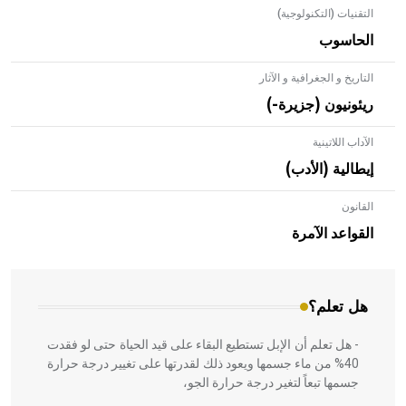
التقنيات (التكنولوجية)
الحاسوب
التاريخ و الجغرافية و الآثار
ريئونيون (جزيرة-)
الآداب اللاتينية
إيطالية (الأدب)
القانون
- هل تعلم أن الأبلق نوع من الفنون الهندسية التي ارتبطت
بالعمارة الإسلامية في بلاد الشام ومصر خاصة، حيث يحرص
القواعد الآمرة
المعمار على بناء مداميكه وخاصة في الواجهات
هل تعلم؟
- هل تعلم أن الإبل تستطيع البقاء على قيد الحياة حتى لو فقدت
40% من ماء جسمها ويعود ذلك لقدرتها على تغيير درجة حرارة
جسمها تبعاً لتغير درجة حرارة الجو،