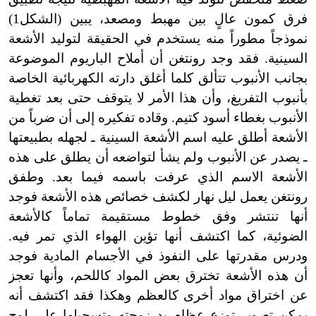
فرق كمون عالٍ بين مهبط ومصعد، يبين (الشكل1)
نموذجاً مطوراً منه يستخدم في الحقيقة لتوليد الأشعة
السينية. فقد وجد رونتغن أن أملاح الباريوم الموضوعة
بجانب الأنبوب تتألق كلما أغلق دارته الكهربائية الخاصة
بأنبوب التفريغ، وأن هذا الأمر لا يتوقف حتى بعد تغطية
الأنبوب بغطاء أسود كتيم. وقاده تفكيره إلى أن ضرباً من
الأشعة أطلق عليه اسم الأشعة السينية ـ لجهله بطبيعتها
ـ يصدر عن الأنبوب ولم يشأ لتواضعه أن يطلق على هذه
الأشعة الاسم الذي عرفت باسمه فيما بعد. وطفق
رونتغن يعمل ليل نهار لكشف خصائص هذه الأشعة فوجد
أنها تنتشر وفق خطوط مستقيمة تماماً كالأشعة
الضوئية، كما اكتشف أنها تؤين الهواء الذي تمر فيه.
ودرس مقدرتها على النفوذ في الأجسام المادية فوجد
أن هذه الأشعة تخترق بعض المواد كاللحم، وأنها تعجز
عن اختراق مواد أخرى كالعظم وهكذا فقد اكتشف أنه
يمكن تصوير توزع عظام يد زوجته وتسجيلها على لوح