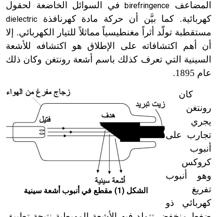
المضاعف
في السوائل الخاضعة لحقول
birefringence
كهربائية. كما بيَّن أن حركة مادة كهرنافذة
dielectric
مستقطبة تولّد أثراً مغنطيسياً مماثلاً للتيار الكهربائي. إلا
أن أهم اكتشافاته على الإطلاق هو اكتشافه للأشعة
السينية التي تعرف كذلك باسم أشعة رونتغن وكان ذلك
عام 1895.
كان
رونتغن
يجري
تجارب على
أنبوب
كروكس
وهو أنبوب
تفريغ
الشكل (1) مقطع في أنبوب أشعة سينية
كهربائي ذو
ضغط منخفض تتولد فيه الأشعة المهبطية نتيجة تطبيق