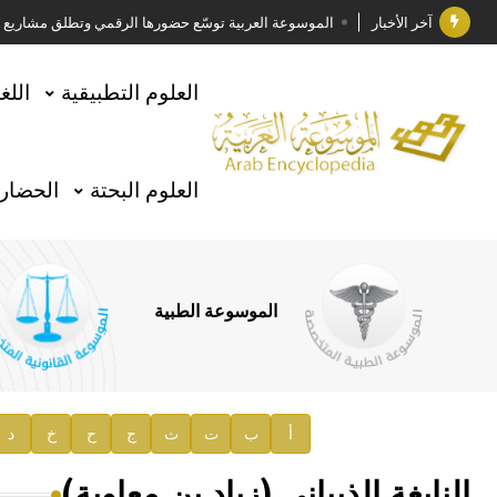
آخر الأخبار
الموسوعة العربية توسّع حضورها الرقمي وتطلق مشاريع معرف
فوز الأستاذ الدكتور وليد محمد السراقبي بجائزة كتارا ل
العلوم التطبيقية
اللغ
جائزة مجمع الملك سلمان العالمي للغة العربية 2025
الأستاذ إياد خالد الطباع مدير عام لهيئة الموسوعة العربية
العلوم البحتة
الحضارة
السيد محمد ياسين صالح وزيرا للثقافة
صدور المجلد الثامن من موسوعة الآثار في سورية
توصيات مجلس الإدارة
الموسوعة الطبية
صدور المجلد السابع من موسوعة الآثار في سورية
صدور المجلد الثامن عشر من الموسوعة الطبية
إعلان..
أ
ب
ت
ث
ج
ح
خ
د
دار الفكر الموزع الحصري لمنشورات هيئة الموسوعة العرب
النابغة الذبياني (زياد بن معاوية)