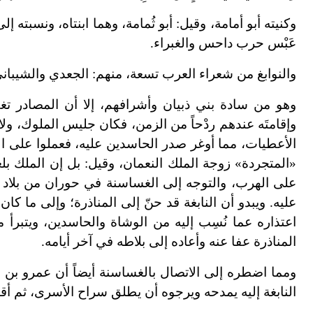
وكنيته أبو أمامة، وقيل: أبو ثُمامة، وهما ابنتاه، ونسبته إ
عَبْس حرب داحس والغبراء.
والنوابغ من شعراء العرب تسعة، منهم: الجعدي والشيباني و
وهو من سادة بني ذبيان وأشرافهم، إلا أن المصادر تغفل
وإقامتَه عندهم ردْحاً من الزمن، فكان جليس الملوك، ولا
الأعطيات، مما أوغر صدر الحاسدين عليه، فعملوا على الإ
«المتجردة» زوجة الملك النعمان، وقيل: بل إن الملك بلغ
على الهرب، والتوجه إلى الغساسنة في حوران من بلاد ا
عليه. ويبدو أن النابغة قد حنّ إلى المناذرة؛ وإلى ما ك
اعتذاره عما نُسِب إليه من الوشاة والحاسدين، ويتبرأ مم
المناذرة عفا عنه وأعاده إلى بلاطه في آخر أيامه.
ومما اضطره إلى الاتصال بالغساسنة أيضاً أن عمرو بن ا
النابغة إليه يمدحه ويرجوه أن يطلق سراح الأسرى، ثم أق