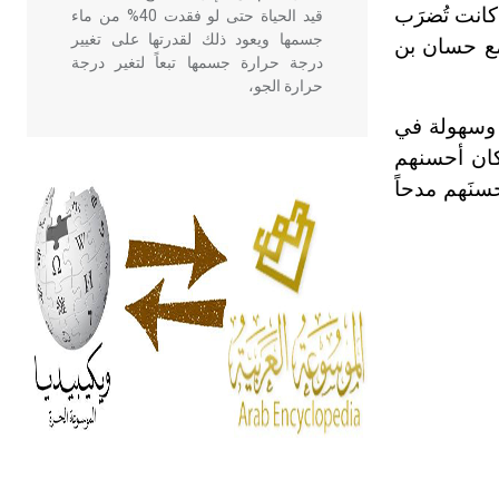
كانت تُضرَب
قيد الحياة حتى لو فقدت 40% من ماء
جسمها ويعود ذلك لقدرتها على تغيير
مع حسان بن
درجة حرارة جسمها تبعاً لتغير درجة
حرارة الجو،
 وسهولة في
كان أحسنهم
- هل تعلم أن أبقراط كتب في الطب
أربعة مؤلفات هي: الحكم، الأدلة، تنظيم
سنَهم مدحاً
التغذية، ورسالته في جروح الرأس.
ويعود له الفضل بأنه حرر الطب من
الدين والفلسفة.
- هل تعلم أن المرجان إفراز حيواني
يتكون في البحر ويتركب من مادة
كربونات الكلسيوم، وهو أحمر أو شديد
الحمرة وهو أجود أنواعه، ويمتاز بكبر
الحجم ويسمى الش
هل تعلم أن الأبسيد كلمة فرنسية اللفظ