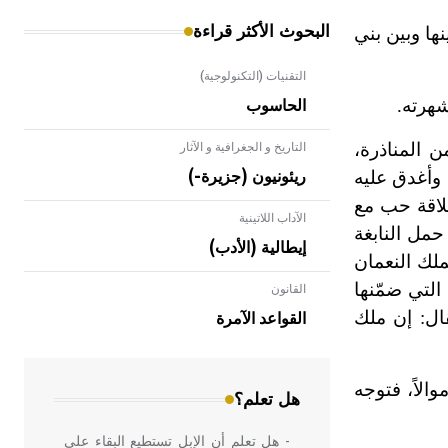
البحوث الأكثر قراءة
نها وبين بني
التقنيات (التكنولوجية)
شهرته.
الحاسوب
ن المناذرة،
التاريخ و الجغرافية و الآثار
 وأغدق عليه
ريئونيون (جزيرة-)
علاقة حب مع
الآداب اللاتينية
حمل النابغة
إيطالية (الأدب)
لك النعمان
التي ضمّنها
القانون
- هل تعلم أن الأبلق نوع من الفنون
الهندسية التي ارتبطت بالعمارة الإسلامية
قال: إن ملك
القواعد الآمرة
في بلاد الشام ومصر خاصة، حيث يحرص
المعمار على بناء مداميكه وخاصة في
الواجهات
الاً، فتوجه
هل تعلم؟
- هل تعلم أن الإبل تستطيع البقاء على