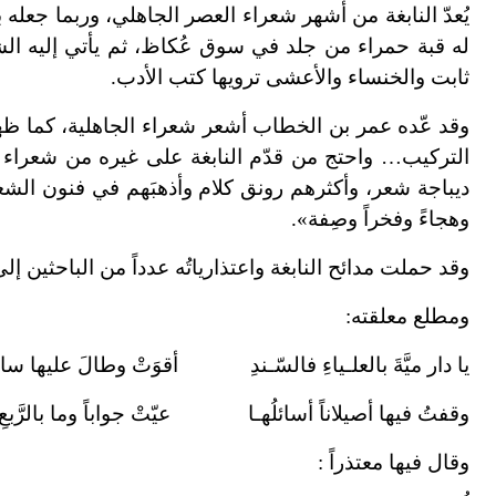
يُعدّ النابغة من أشهر شعراء العصر الجاهلي، وربما جعله
له قبة حمراء من جلد في سوق عُكاظ، ثم يأتي إليه ا
ثابت والخنساء والأعشى ترويها كتب الأدب.
وقد عّده عمر بن الخطاب أشعر شعراء الجاهلية، كما ظ
التركيب… واحتج من قدّم النابغة على غيره من شعراء ا
ديباجة شعر، وأكثرهم رونق كلام وأذهبَهم في فنون الشع
وهجاءً وفخراً وصِفة».
وقد حملت مدائح النابغة واعتذارياتُه عدداً من الباحثين 
ومطلع معلقته:
يا دار ميَّةَ بالعلـياءِ فالسّـندِ أقوَتْ وطالَ عليها سالف
وقفتُ فيها أصيلاناً أسائلُهـا عيّتْ جواباً وما بالرَّبعِ
وقال فيها معتذراً :