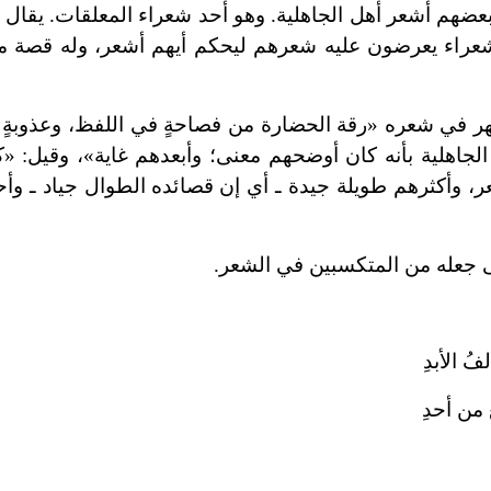
 بعضهم أشعر أهل الجاهلية. وهو أحد شعراء المعلقات. يقال 
لشعراء يعرضون عليه شعرهم ليحكم أيهم أشعر، وله قصة 
هر في شعره «رقة الحضارة من فصاحةٍ في اللفظ، وعذوبةٍ
لجاهلية بأنه كان أوضحهم معنى؛ وأبعدهم غاية»، وقيل: «
ر، وأكثرهم طويلة جيدة ـ أي إن قصائده الطوال جياد ـ وأح
إلى جعله من المتكسبين في الشعر.
ُ الأبدِ
 من أحدِ