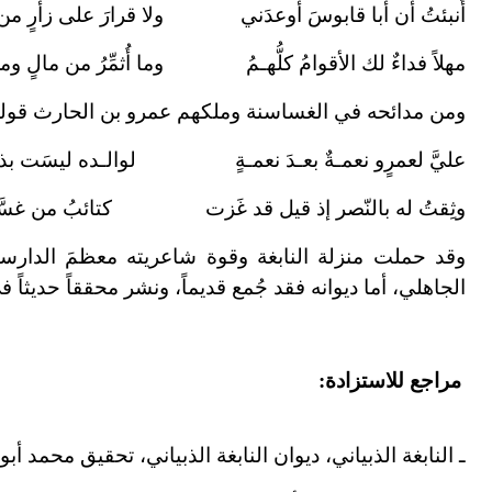
أُنبئتُ أن أبا قابوسَ أوعدَني ولا قرارَ على زأرٍ من 
مهلاً فداءٌ لك الأقوامُ كلُّهـمُ وما أُثمِّرُ من مالٍ ومن
ومن مدائحه في الغساسنة وملكهم عمرو بن الحارث قوله
عليَّ لعمرٍو نعمـةٌ بعـدَ نعمـةٍ لوالـده ليسَت بذ
وثِقتُ له بالنّصر إذ قيل قد غَزت كتائبُ من غسَّان
وقد حملت منزلة النابغة وقوة شاعريته معظمَ الدار
الجاهلي، أما ديوانه فقد جُمع قديماً، ونشر محققاً حديثاً 
مراجع للاستزادة:
ـ النابغة الذبياني، ديوان النابغة الذبياني، تحقيق محمد أبو ا