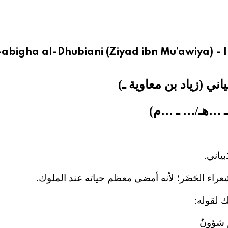
-abigha al-Dhubiani (Ziyad ibn Mu’awiya) - 
ُبياني (زياد بن معاوية ـ)
 …هـ/… ـ …م)
بياني.
راء الحَضَر؛ لأنه أمضى معظم حياته عند الملوك.
ك لقوله:
م شؤونُ