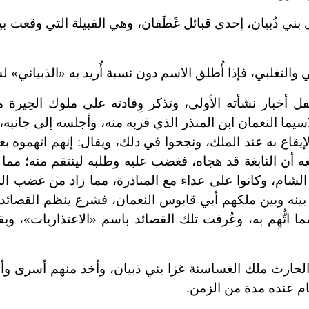
لى بني ذُبيان، إحدى قبائل غَطَفان، وهي القبيلة التي وقعت بي
التغلبي، فإذا أُطلق الاسم دون نسبة أُريد به «الذبياني» ل
 أخبار نشأته الأولى، وتذكر وِفادته على ملوك الحِيرة م
سيما النعمان ابن المنذر الذي قربه منه، وأجلسه إلى جانبه،
يقاع به عند الملك، ونجحوا في ذلك، ويقال: إنهم اتهموه ب
ه أن النابغة قد هجاه، فغضب عليه وطلبه لينتقم منه؛ مما 
لشام، وكانوا على عداء مع المناذرة، مما زاد من غضب الم
ان بينه وبين ملكهم أبي قابوس النعمان، فشرع ينظم القصائد 
ا اتُّهِم به، وعُرفت تلك القصائد باسم «الاعتذاريات»، وي
لحارث ملك الغساسنة غزا بني ذبيان، وأخذ منهم أسرى وأمو
ام عنده مدة من الزمن.