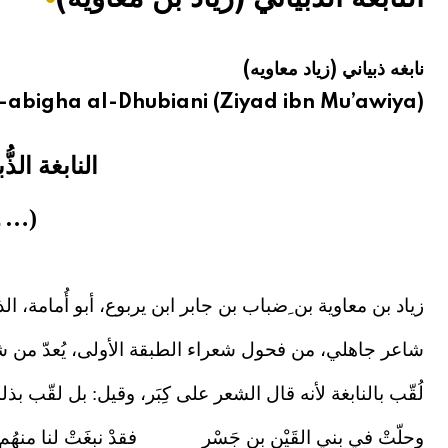
هيئة الموسوعة العربية تطلق موسوعات جديدة في عام 2026
نابغه ذبياني (زياد معاويه)
l-abigha al-Dhubiani (Ziyad ibn Mu’awiya)
النابغة الذّ
(… ـ
زياد بن معاوية بن ِضباب بن جابر ابن يربوع، أبو أُمامة، الذ
شاعر جاهلي، من فحول شعراء الطبقة الأولى، يُعدّ من شع
لُقّب بالنابغة لأنه قال الشعر على كِبَر، وقيل: بل لقّب بذل
وحلّتْ في بني القَيْنِ بن جَسْرِ فقدْ نبغَتْ لنا منهُ