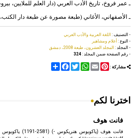
ـ عمر فروخ، تاريخ الأدب العربي (دار العلم للملايين، بيروت 1978
ـ الأصفهاني، الأغاني (طبعة مصورة عن طبعة دار الكتب، 
- التصنيف :
اللغة العربية والأدب العربي
- النوع :
أعلام ومشاهير
- المجلد :
المجلد العشرون، طبعة 2008، دمشق
- رقم الصفحة ضمن المجلد :
324
Share
Facebook
Twitter
WhatsApp
Email
Pinterest
مشاركة :
اخترنا لكم
فانت هوف