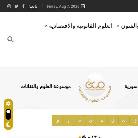
تابعنا:
Friday, Aug 7, 2026
والفنون
العلوم القانونية والاقتصادية
 سورية
موسوعة العلوم والتقانات
ق
ك
ل
م
ن
هـ
و
ي
متنوع