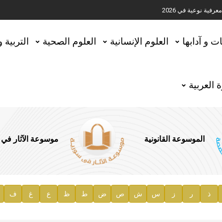
ية نوعية في 2026
تحقيق المخطوطات في العاصمة القطرية الدوحة
ات و آدابها
العلوم الإنسانية
العلوم الصحية
التربية 
 العربية
الموسوعة القانونية
موسوعة الآثار في
ذ
ر
ز
س
ش
ص
ض
ط
ظ
ع
غ
ف
ية