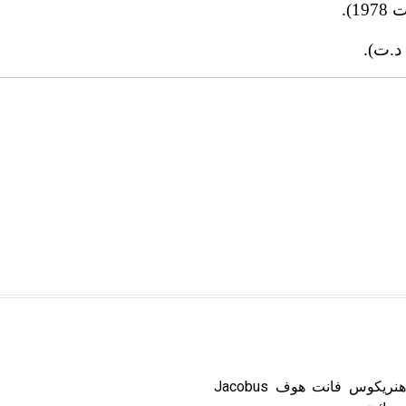
).
د.ت).
فانت هوف (ياكوبوس هنريكوس -) (2581-1191) ياكوبوس هنريكوس فانت هوف Jacobus