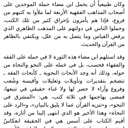
وكان طبيعياً أن يحمل ابن مضاء حملة الموحدين على
أصحاب المذاهب الفقهية الأربعة لما ملأوا به كتبهم من
فروع، فإذا هم يأمرون بإحراق كثير من تلك الكتب،
وحملوا الناس في دولتهم على المذهب الظاهري الذي
يرفض القياس وما يتصل به من علل، ويكتفي بالظاهر
من القرآن والحديث.
وقد استلهم ابن مضاء هذه الثورة لا في حمله على الفقه
والفقهاء فحسب، بل في حَمله على النحو والنحاة من
حوله، وذلك أنه وجد الأبحاث النحوية ـ كأبحاث الفقه ـ
تتضخم بتقديرات وتأويلات وتعليلات وأقيسة وشُعب
وفروع وآراء لا حصر لها ولا غناء حقيقي في تتبعها،
فمضى يهاجمها في ثلاثة كتب، هي: «المشرق في
النحو»، و«تنزيه القرآن عما لا يليق بالبيان»، و«الرد على
النحاة» وهذا الأخير هو الذي انتهى إلينا من آثاره، وقد
أقيم الكتاب على أسس هي في الحقيقة انعكاسٌ