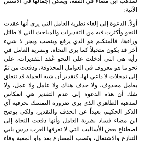
لمذهب ابن مضاء في الفقه، ويمكن إجمالها في الأسس
الآتية:
أولاً: الدعوة إلى إلغاء نظرية العامل التي يرى أنها عقدت
النحو وأكثرت فيه من التقديرات والمباحث التي لا طائل
وراءها، فالمتكلم هو الذي يرفع وينصب ويجر لا شيء
آخر قد يكون متخيلاً كما يرى النحاة، ونظرية العامل في
رأيه هي التي أدخلت على النحو عُقد التقديرات، على
نحو ما هو معروف في العوامل المحذوفة، ودفعت من ثمّ
إلى تمحلات لا داعي لها، كتقدير أن شبه الجملة قد تتعلق
بعامل محذوف، ولا حذف هناك ولا عامل ولا عمل، ولا
شك أن هذه الدعوة إلى عدم التقدير هي انعكاس
لمذهبه الظاهري الذي يرى ضرورة التمسك بحرفية آي
الذكر الحكيم، بعيداً عن الحذف والتقدير، ولكي يوضح
ابن مضاء فساد نظرية العامل وأنها دفعت النحاة إلى
اصطناع بعض الأساليب التي لا تعرفها العرب درس بابي
التنازع والاشتغال، ونَصب المضارع بعد واو المعية وفاء