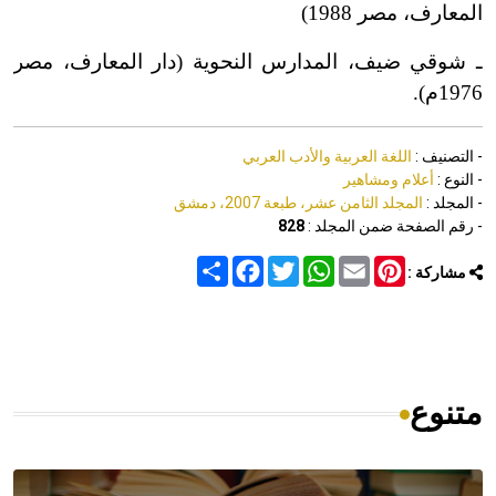
المعارف، مصر 1988)
ـ شوقي ضيف، المدارس النحوية (دار المعارف، مصر
1976م).
- التصنيف :
اللغة العربية والأدب العربي
- النوع :
أعلام ومشاهير
- المجلد :
المجلد الثامن عشر، طبعة 2007، دمشق
- رقم الصفحة ضمن المجلد :
828
Share
Facebook
Twitter
WhatsApp
Email
Pinterest
مشاركة :
متنوع