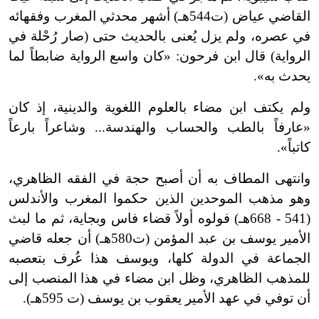
القاضي عياض (ت544هـ) أشهر محدثي المغرب وفقهائه
في عصره، ولم يزل يُعنى بالحديث حتى (صار رُحْلة في
الرواية) قال ابن فرحون: «كان واسع الرواية ضابطاً لما
يحدث به».
ولم يكتف ابن مضاء بالعلوم اللغوية والدينية، إذ كان
«عارفاً بالطب والحساب والهندسة... وشاعراً بارعاً
كاتباً».
وانتهى المطاف به أن أصبح حجة في الفقه الظاهري،
وهو مذهب الموحدين الذين حكموا المغرب والأندلس
(541 - 668هـ) فولوه أولاً قضاء فاس وبجاية، ثم ما لبث
الأمير يوسف بن عبد المؤمن (ت580هـ) أن جعله قاضي
الجماعة في الدولة كلها، ويوسف هذا عُرف بتعصبه
للمذهب الظاهري، وظل ابن مضاء في هذا المنصب إلى
أن توفي في عهد الأمير يعقوب بن يوسف (ت 595هـ).