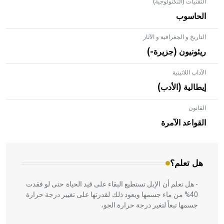
التقنيات (التكنولوجية)
الحاسوب
التاريخ و الجغرافية و الآثار
ريئونيون (جزيرة-)
الآداب اللاتينية
إيطالية (الأدب)
القانون
- هل تعلم أن الأبلق نوع من الفنون الهندسية التي ارتبطت
بالعمارة الإسلامية في بلاد الشام ومصر خاصة، حيث يحرص
القواعد الآمرة
المعمار على بناء مداميكه وخاصة في الواجهات
هل تعلم؟
- هل تعلم أن الإبل تستطيع البقاء على قيد الحياة حتى لو فقدت
40% من ماء جسمها ويعود ذلك لقدرتها على تغيير درجة حرارة
جسمها تبعاً لتغير درجة حرارة الجو،