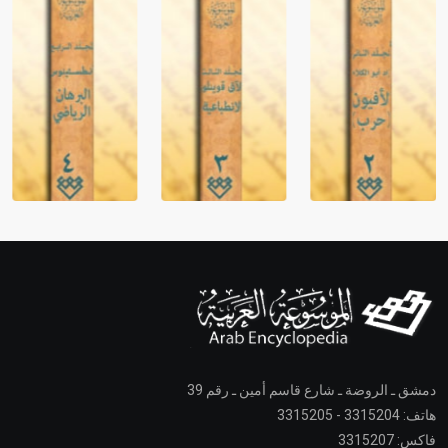
دمشق ـ الروضة ـ شارع قاسم أمين ـ رقم 39
هاتف: 3315204 - 3315205
فاكس: 3315207