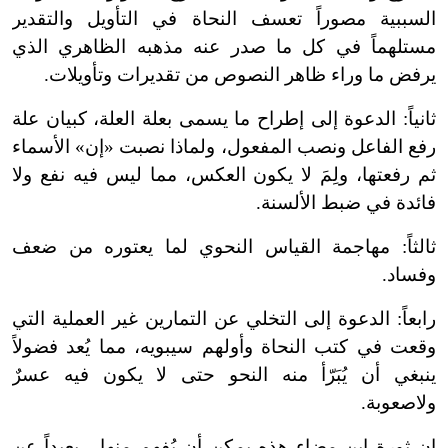
السببية مصوراً تعسف النحاة في التأويل والتقدير
مستلهماً في كل ما صدر عنه مذهبه الظاهري الذي
يرفض ما وراء ظاهر النصوص من تقديرات وتأويلات.
ثانياً: الدعوة إلى إطراح ما يسمى بعلة العلة، كبيان علة
رفع الفاعل ونصب المفعول، ولماذا نصبت «إن» الأسماء
ثم رفعتها، ولِمَ لا يكون العكس، مما ليس فيه نفع ولا
فائدة في ضبط الألسنة.
ثالثاً: مهاجمة القياس النحوي لما يعتوره من ضعف
وفساد.
رابعاً: الدعوة إلى التخلي عن التمارين غير العملية التي
وقعت في كتب النحاة وأولهم سيبويه، مما يُعد فضولاً
ينبغي أن يُبَرّأ منه النحو حتى لا يكون فيه عسرٌ
ولاصعوبة.
إن ثورة ابن مضاء هذه يمكن أن يُفهم منها ـ بعيداً عن