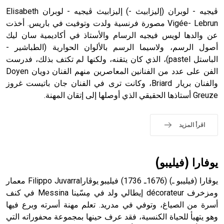
ڤيجيه - لوبران (إليزابيث -) إليزابيث ڤيجيه - لوبران Elisabeth
Vigée- Lebrun مصورة فرنسية ولدت وتوفيت في باريس. أخذت
عن والدها لويس فيجيه الرسام والأستاذ في أكاديمية سان ليك
- هل تعلم أن أبجر Abgar اسم معروف جيداً يعود إلى عدد من
الملوك الذين حكموا مدينة إديسا (الرها) من أبجر الأول وحتى
أصول الرسم، ولاسيما الرسم بالألوان الحوارية (الطباشير -
التاسع، وهم ينتسبون إلى أسرة أوسروين
الباستل pastel)، الذي كان يتقنه، ولكنها لم تكتف بذلك، فدرست
الفن على عدد من الفنانين المعاصرين منهم الفنان دويان Doyen
والفنان بريار Briard، وكانت ترى في الفنان جان باتيست غروز
Greuze أستاذها الحقيقي الذي أوصلها إلى إتقان المهنة.
- هل تعلم أن الأبجدية الكنعانية تتألف من /22/ علامة كتابية
sign تكتب منفصلة غير متصلة، وتعتمد المبدأ الأكوروفوني،
اقرأ المزيد
حيث تقتصر القيمة الصوتية للعلامة الك
يوفارا (فيليبو)
يوڤارا (فيليبو ـ) (1676ـ 1736) فيليبو يوڤاراFilippo Juvarra معمار
ومزخرف décorateur إيطالي ولد في مِسّينا Messina في كنف
أسرة من الصياغ، وتوفي في مدريد. تعلم مهنة أسرته وبرع فيها
وهو يتهيأ للحياة الكنسية، فقد عرف حينها بمجموعة محفوراته التي