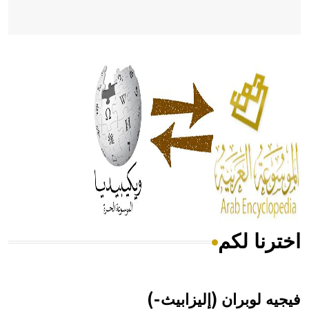
- هل تعلم أن أبقراط كتب في الطب أربعة مؤلفات هي:
الحكم، الأدلة، تنظيم التغذية، ورسالته في جروح الرأس. ويعود
له الفضل بأنه حرر الطب من الدين والفلسفة.
- هل تعلم أن المرجان إفراز حيواني يتكون في البحر ويتركب
من مادة كربونات الكلسيوم، وهو أحمر أو شديد الحمرة وهو
أجود أنواعه، ويمتاز بكبر الحجم ويسمى الش
اخترنا لكم
هل تعلم أن الأبسيد كلمة فرنسية اللفظ تم اعتمادها مصطلحاً
أثرياً يستخدم في العمارة عموماً وفي العمارة الدينية الخاصة
بالكنائس خصوصاً، وفي الإنكليزية أب
فيجيه لوبران (إليزابيث-)