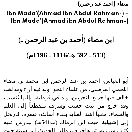
مضاء (احمد عبد رحمن)
هيئة الموسوعة العربية تطلق موسوعات جديدة في عام 2026
Ibn Mada’(Ahmad ibn Abdul Rahman-) -
Ibn Mada’(Ahmad ibn Abdul Rahman-)
ابن مضاء (أحمد بن عبد الرحمن ـ)
(513 ـ 592 هـ/1116 ـ 1196م)
أبو العباس، أحمد بن عبد الرحمن ابن محمد بن مضاء
اللخمي القرطبي، من علماء النحو، وله فيه آراء ومذاهب
خالف فيها جميع النحويين، ولد في قرطبة، وإليها يُنسب،
وقد خرج من بيت حسب وشرف منقطعاً إلى العلم
والعلماء، معنياً أشد العناية بلقاء أساتذة عصره، فارتحل
إلى إشبيلية حيث ابن الرماك (ت541هـ) ليدرس عليه
كتاب سيبويه، ثم هاجر في طلب الحديث إلى سبتة حيث