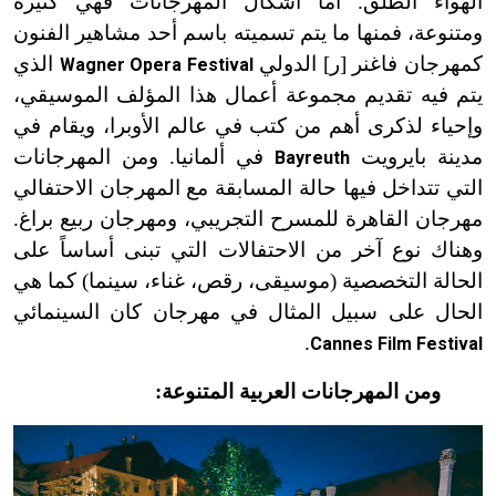
الهواء الطلق. أما أشكال المهرجانات فهي كثيرة
ومتنوعة، فمنها ما يتم تسميته باسم أحد مشاهير الفنون
كمهرجان فاغنر [ر] الدولي
الذي
Wagner Opera Festival
يتم فيه تقديم مجموعة أعمال هذا المؤلف الموسيقي،
وإحياء لذكرى أهم من كتب في عالم الأوبرا، ويقام في
مدينة بايرويت
في ألمانيا. ومن المهرجانات
Bayreuth
التي تتداخل فيها حالة المسابقة مع المهرجان الاحتفالي
مهرجان القاهرة للمسرح التجريبي، ومهرجان ربيع براغ.
وهناك نوع آخر من الاحتفالات التي تبنى أساساً على
الحالة التخصصية (موسيقى، رقص، غناء، سينما) كما هي
الحال على سبيل المثال في مهرجان كان السينمائي
.
Cannes Film Festival
ومن المهرجانات العربية المتنوعة: