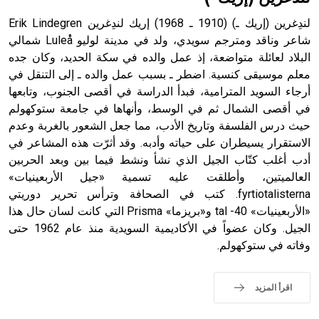
لندِغرين (إريك ـ) (1910 ـ 1968) إريك لندِغرين Erik Lindegren
شاعر وناقد ومترجم سويدي، ولد في مدينة لوليو Luleå شمالي
البلاد لعائلة متواضعة، إذ عمل والده في سكة الحديد، وكان جده
- هل تعلم أن أبجر Abgar اسم معروف جيداً يعود إلى عدد من
الملوك الذين حكموا مدينة إديسا (الرها) من أبجر الأول وحتى
معلم موسيقى كنسية. اضطر ـ بسبب عمل والده ـ إلى التنقل في
التاسع، وهم ينتسبون إلى أسرة أوسروين
أرجاء السويد المترامية، فبدأ الدراسة في أقصى الجنوب، وتابعها
في أقصى الشمال ثم في الوسط، وأنهاها في جامعة ستوكهولم
حيث درس الفلسفة وتاريخ الأدب، مما جعل الشعور بالغربة وعدم
الاستقرار يسيطران على حياته وأدبه. وقد أثرّت هذه المشاعر في
أدب أغلب كتّاب الجيل الذي نشأ ونشط فيما بين وبعد الحربين
- هل تعلم أن الأبجدية الكنعانية تتألف من /22/ علامة كتابية
العالميتين، وأطلقت عليه تسمية «جيل الأربعينيات»
sign تكتب منفصلة غير متصلة، وتعتمد المبدأ الأكوروفوني،
fyrtiotalisterna. كتب في الصحافة وترأس تحرير دوريتي
حيث تقتصر القيمة الصوتية للعلامة الك
«الأربعينيات» 40- tal و«بريزما» Prisma التي كانت لسان حال هذا
الجيل. وكان عضواً في الأكاديمية السويدية منذ عام 1962 حتى
وفاته في ستوكهولم.
اقرأ المزيد