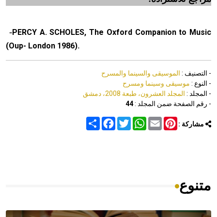
-
PERCY A. SCHOLES, The Oxford Companion to Music
.
(Oup- London 1986)
- التصنيف :
الموسيقى والسينما والمسرح
- النوع :
موسيقى وسينما ومسرح
- المجلد :
المجلد العشرون، طبعة 2008، دمشق
- رقم الصفحة ضمن المجلد :
44
Share
Facebook
Twitter
WhatsApp
Email
Pinterest
مشاركة :
متنوع