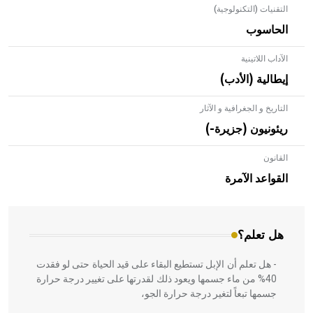
التقنيات (التكنولوجية)
الحاسوب
الآداب اللاتينية
إيطالية (الأدب)
التاريخ و الجغرافية و الآثار
ريئونيون (جزيرة-)
القانون
- هل تعلم أن الأبلق نوع من الفنون الهندسية التي ارتبطت
بالعمارة الإسلامية في بلاد الشام ومصر خاصة، حيث يحرص
القواعد الآمرة
المعمار على بناء مداميكه وخاصة في الواجهات
هل تعلم؟
- هل تعلم أن الإبل تستطيع البقاء على قيد الحياة حتى لو فقدت
40% من ماء جسمها ويعود ذلك لقدرتها على تغيير درجة حرارة
جسمها تبعاً لتغير درجة حرارة الجو،