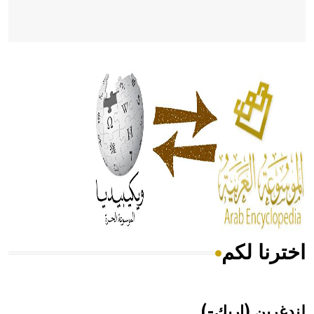
- هل تعلم أن أبقراط كتب في الطب أربعة مؤلفات هي:
الحكم، الأدلة، تنظيم التغذية، ورسالته في جروح الرأس. ويعود
له الفضل بأنه حرر الطب من الدين والفلسفة.
- هل تعلم أن المرجان إفراز حيواني يتكون في البحر ويتركب
من مادة كربونات الكلسيوم، وهو أحمر أو شديد الحمرة وهو
أجود أنواعه، ويمتاز بكبر الحجم ويسمى الش
اخترنا لكم
هل تعلم أن الأبسيد كلمة فرنسية اللفظ تم اعتمادها مصطلحاً
أثرياً يستخدم في العمارة عموماً وفي العمارة الدينية الخاصة
بالكنائس خصوصاً، وفي الإنكليزية أب
لندغرين (إريك-)