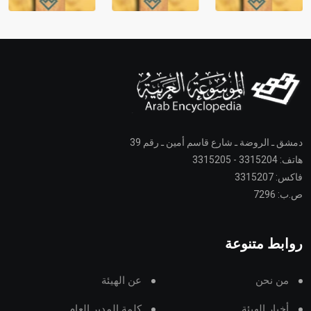
دمشق ـ الروضة ـ شارع قاسم أمين ـ رقم 39
هاتف: 3315204 - 3315205
فاكس: 3315207
ص.ب: 7296
روابط متنوعة
من نحن
عن الهيئة
أخبار الهيئة
كلمة المدير العام