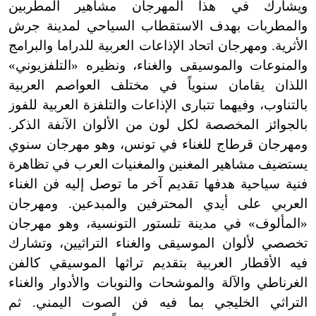
ويشارك في هذا المهرجان مشاهير المطربين
والمطربات بهدف الاستقطاب السياحي لمدينة جرش
الأثرية. ومهرجان اتحاد الإذاعات العربية للدراما والبرامج
والمنوعات والموسيقى والغناء، ونظيره «التلفزيوني»
اللذان يقامان سنوياً في مختلف العواصم العربية
بالتناوب، وفيهما تتبارى الإذاعات والتلفزة العربية للفوز
بالجوائز المخصصة لكل لون من الألوان الآنفة الذكر.
ومهرجان قرطاج للغناء في تونس، وهو مهرجان سنوي
يستضيف مشاهير المغنين والمغنيات العرب في تظاهرة
فنية سياحية هدفها تقديم آخر ما توصل إليه فن الغناء
العربي على أيدي المحترفين والمبدعين. ومهرجان
«المألوف» في مدينة تلستور التونسية، وهو مهرجان
تخصصي لألوان الموسيقى والغناء التراثيين، وتشارك
فيه الأقطار العربية بتقديم تراثها الموسيقي كالفن
الغرناطي والآلة والموشحات والنوبات والأدوار والغناء
التراثي الخليجي بما فيه فن الصوت اليمني. ثم