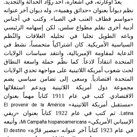
يعدّ أوغارته، في أشعاره، أحد روّاد الحداثة والتجديد.
نظم ديواناً بعنوان «حدائق وهمية
»
، وله ديوان آخر عنوانه
«مواسم قطاف العنب في الصبا
»
. وكتب في أجناس
أدبية أخرى بقلم مطواع سلس، لكن إسهامه الرئيسي
وباعه الطويل تجليا في تحليله العلاقات والنُظم
السياسية الأمريكية. كان اشتراكياً متحمساً، نشط في
الدعاية لمقاومة الإمبريالية، وانتقد سياسات الولايات
المتحدة انتقاداً لاذعاً. كما نظّم حملة واسعة النطاق
لحث شعوب أمريكة اللاتينية على مواجهة تحدي الولايات
المتحدة اقتصادياً. وسعى إلى تضامن سياسي يضم
مجموعة دول أمريكة اللاتينية ويدعم استقلالها
الاقتصادي. كتب في عام 1911 كتاباً مهماً بعنوان
«مستقبل أمريكة اللاتينية»
El provenir de la América
. ثم كتب في عام 1922 كتاباً بعنوان «ريفي
Latina
الإسباني الأمريكي»
، وأتبعه
Mi Campaña hispanoamericana
في عام 1923 كتاباً آخر عنوانه «مصير قارّة»
El destino