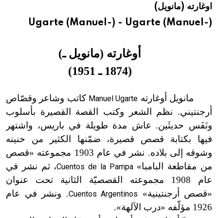
اوغارته (مانويل)
هيئة الموسوعة العربية تطلق موسوعات جديدة في عام 2026
Ugarte (Manuel-) - Ugarte (Manuel-)
أوغارته
(
مانويل ـ
)
(
1874 ـ 1951
)
مانويل أوغارته
كاتب وشاعر وقصّاص
Manuel Ugarte
أرجنتيني. نظم الشعر وكتب القصة القصيرة بأسلوب
ونَفَس حديثَين. عاش مدة طويلة في باريس، واشتهر
فيها بكتابة قصص قصيرة، ضمّنها الكثير من حنينه
وشوقه إلى بلاده. نشر في عام 1903 مجموعته «قصص
من مقاطعة البامبا»
، ثم نشر في
Cuentos de la Pampa
عام 1908 مجموعته القصصيّة الثانية تحت عنوان
«قصص أرجنتينية»
. ونشر في عام
Cuentos Argentinos
1926 مؤلّفه «درب الآلهة
»
.