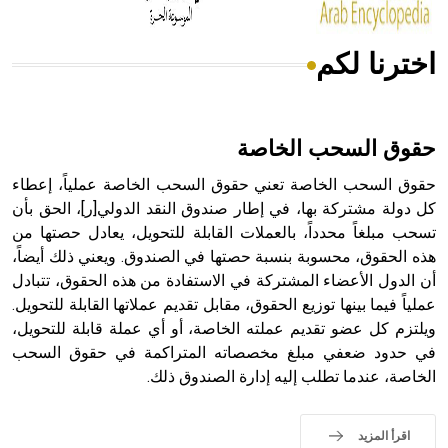
اخترنا لكم
هل تعلم أن الأبسيد كلمة فرنسية اللفظ تم اعتمادها مصطلحاً
أثرياً يستخدم في العمارة عموماً وفي العمارة الدينية الخاصة
بالكنائس خصوصاً، وفي الإنكليزية أب
حقوق السحب الخاصة
حقوق السحب الخاصة تعني حقوق السحب الخاصة عملياً، إعطاء
كل دولة مشتركة بها، في إطار صندوق النقد الدولي[ر]، الحق بأن
تسحب مبلغاً محدداً، بالعملات القابلة للتحويل، يعادل حصتها من
- هل تعلم أن أبجر Abgar اسم معروف جيداً يعود إلى عدد من
الملوك الذين حكموا مدينة إديسا (الرها) من أبجر الأول وحتى
هذه الحقوق، محسوبة بنسبة حصتها في الصندوق. ويعني ذلك أيضاً،
التاسع، وهم ينتسبون إلى أسرة أوسروين
أن الدول الأعضاء المشتركة في الاستفادة من هذه الحقوق، تتبادل
عملياً فيما بينها توزيع الحقوق، مقابل تقديم عملاتها القابلة للتحويل.
ويلتزم كل عضو تقديم عملته الخاصة، أو أي عملة قابلة للتحويل،
في حدود ضعفي مبلغ مخصصاته المتراكمة في حقوق السحب
الخاصة، عندما تطلب إليه إدارة الصندوق ذلك.
- هل تعلم أن الأبجدية الكنعانية تتألف من /22/ علامة كتابية
sign تكتب منفصلة غير متصلة، وتعتمد المبدأ الأكوروفوني،
حيث تقتصر القيمة الصوتية للعلامة الك
اقرأ المزيد