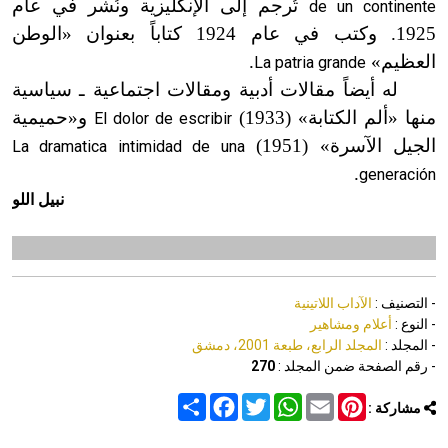
تُرجم إلى الإنكليزية ونُشر في عام
de un continente
1925. وكتب في عام 1924 كتاباً بعنوان «الوطن
العظيم»
.
La patria grande
له أيضاً مقالات أدبية ومقالات اجتماعية ـ سياسية
منها «ألم الكتابة»
(
1933)
و
«
حميمية
El dolor de escribir
الجيل الآسرة»
(
1951)
La dramatica intimidad de una
.
generación
نبيل اللو
- التصنيف :
الآداب اللاتينية
- النوع :
أعلام ومشاهير
- المجلد :
المجلد الرابع، طبعة 2001، دمشق
- رقم الصفحة ضمن المجلد :
270
Share
Facebook
Twitter
WhatsApp
Email
Pinterest
مشاركة :