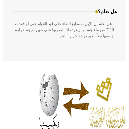
هل تعلم؟
- هل تعلم أن الإبل تستطيع البقاء على قيد الحياة حتى لو فقدت
40% من ماء جسمها ويعود ذلك لقدرتها على تغيير درجة حرارة
جسمها تبعاً لتغير درجة حرارة الجو،
- هل تعلم أن أبقراط كتب في الطب أربعة مؤلفات هي:
الحكم، الأدلة، تنظيم التغذية، ورسالته في جروح الرأس. ويعود
له الفضل بأنه حرر الطب من الدين والفلسفة.
- هل تعلم أن المرجان إفراز حيواني يتكون في البحر ويتركب
من مادة كربونات الكلسيوم، وهو أحمر أو شديد الحمرة وهو
أجود أنواعه، ويمتاز بكبر الحجم ويسمى الش