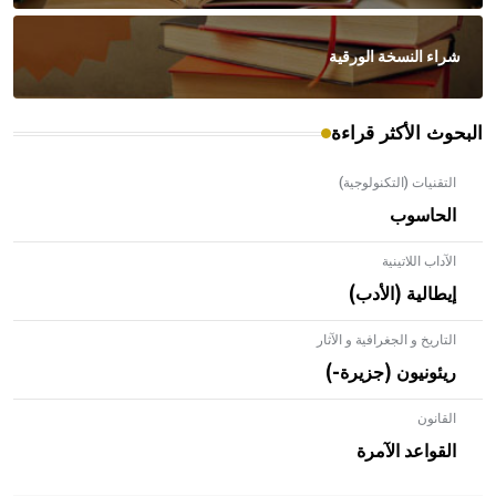
شراء النسخة الورقية
البحوث الأكثر قراءة
التقنيات (التكنولوجية)
الحاسوب
الآداب اللاتينية
إيطالية (الأدب)
التاريخ و الجغرافية و الآثار
ريئونيون (جزيرة-)
القانون
- هل تعلم أن الأبلق نوع من الفنون الهندسية التي ارتبطت
بالعمارة الإسلامية في بلاد الشام ومصر خاصة، حيث يحرص
القواعد الآمرة
المعمار على بناء مداميكه وخاصة في الواجهات