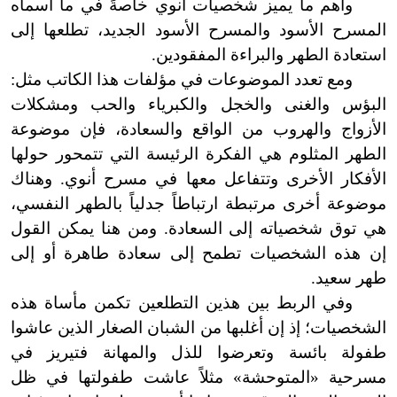
وأهم ما يميز شخصيات أنوي خاصةً في ما أسماه
المسرح الأسود والمسرح الأسود الجديد، تطلعها إلى
استعادة الطهر والبراءة المفقودين.
ومع تعدد الموضوعات في مؤلفات هذا الكاتب مثل:
البؤس والغنى والخجل والكبرياء والحب ومشكلات
الأزواج والهروب من الواقع والسعادة، فإن موضوعة
الطهر المثلوم هي الفكرة الرئيسة التي تتمحور حولها
الأفكار الأخرى وتتفاعل معها في مسرح أنوي. وهناك
موضوعة أخرى مرتبطة ارتباطاً جدلياً بالطهر النفسي،
هي توق شخصياته إلى السعادة. ومن هنا يمكن القول
إن هذه الشخصيات تطمح إلى سعادة طاهرة أو إلى
طهر سعيد.
وفي الربط بين هذين التطلعين تكمن مأساة هذه
الشخصيات؛ إذ إن أغلبها من الشبان الصغار الذين عاشوا
طفولة بائسة وتعرضوا للذل والمهانة فتيريز في
مسرحية «المتوحشة» مثلاً عاشت طفولتها في ظل