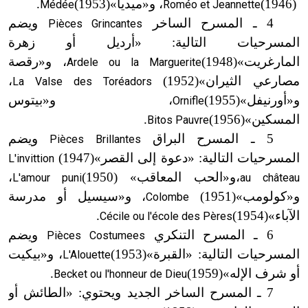
(1946)
، و
«
ميديا»
(1953)
.
Médée
Roméo et Jeannette
4 ـ المسرح الساخر
ويضم
Pièces Grincantes
المسرحيات التالية: «أرديل أو زهرة
المارغريت»
(1948)
، و
«
رقصة
Ardele ou la Marguerite
مصارعي الثيران»
(1952)
،
La Valse des Toréadors
و
«
أورنيفل»
(1955)
، و
«
بيتوس
Ornifle
المسكين»
(1956)
.
Bitos Pauvre
5 ـ المسرح البراق
ويضم
Pièces Brillantes
المسرحيات التالية: «دعوة إلى القصر»
(1947)
L'invittion
،
و
«
الحب المعاقب»
(1950)
،
L'amour puni
au château
و
«
كولومب»
(1951)
، و
«
سيسيل أو مدرسة
Colombe
الآباء»
(1954)
.
Cécile ou l'école des Pères
6 ـ المسرح التنكري
ويضم
Pièces Costumees
المسرحيات التالية:
«
القبرة»
(1953)
، و
«
بيكيت
L'Alouette
أو شرف الإله»
(1959)
.
Becket ou l'honneur de Dieu
7 ـ المسرح الساخر الجديد ويحتوي: «الطائش أو