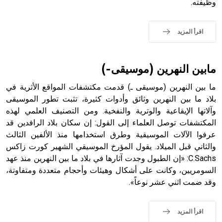
وظيفته.
- هل تعلم أن الأبجدية الكنعانية تتألف من /22/ علامة كتابية
اقرأ المزيد
sign تكتب منفصلة غير متصلة، وتعتمد المبدأ الأكوروفوني،
حيث تقتصر القيمة الصوتية للعلامة الك
مابين النهرين (موسيقى-)
ما بين النهرين (موسيقى ـ) قدمت مكتشفات المواقع الأثرية في
بلاد ما بين النهرين وثائق وأدوات كثيرة، تثبت تطور الموسيقى
وآلاتها الإيقاعية والوترية والنفخية. ومن التصنيف العلمي لهذه
المكتشفات توصل العلماء إلى القول: إن سكان بلاد الرافدين قد
عرفوا الآلات الموسيقية وطرق استخدامها منذ الألفين الثالث
والثاني قبل الميلاد. يقول المؤرخ الموسيقي الشهير كورت زاكس
C.Sachs: «إن الطبول وجدت آثارها في بلاد ما بين النهرين منذ عهد
السومريين، وكانت على أشكال وهيئات وأحجام متعددة ومتفاوتة،
وقد ضمت اثني عشر نوعاً».
اقرأ المزيد