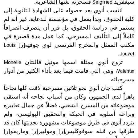
سيغفريد
فسحرته لغتها الشاعرية.
Seigfried
انتسب أنوي بعد حصوله على الشهادة الثانوية إلى
كلية الحقوق، وبدأ يعمل في مؤسسة للدعاية. غير أنه لم
يستمر في دراسة الحقوق، بل قرر أن ينصرف انصرافاً
كاملاً إلى التأليف المسرحي، كما عمل مدة قصيرة في
مكتب الممثل والمخرج الفرنسي لوي جوفيه[ر]
Louis
.
Jouvet
تزوج أنوي ممثلة اسمها مونيل فالنتان
Monelle
، وهي التي قامت فيما بعد بأداء الكثير من أدوار
Valentin
مسرحياته.
كتب جان أنوي نحو ثلاثين مسرحية لاقت كلها نجاحاً
باهراً لدى الجمهور، وكان من أسباب نجاحه أنه استقى
موضوعاته من المسرح الشعبي، فضلاً عن جمال تعابيره
وبراعة أسلوبه في الحبكة والتحقيق البوليسي، ولم
يتردد أنوي في طرق موضوعات مشهورة بجديتها كان قد
طرقها من قبله سوفوكليس[ر] وموليير[ر] وماريفو[ر]