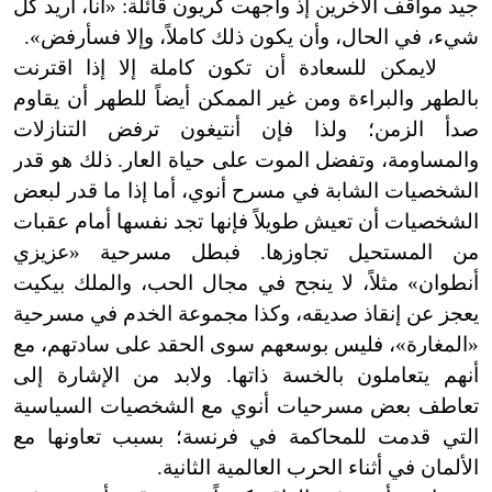
جيد مواقف الآخرين إذ واجهت كريون قائلة: «أنا، أريد كل
شيء، في الحال، وأن يكون ذلك كاملاً، وإلا فسأرفض
»
.
لا
يمكن للسعادة أن تكون كاملة إلا إذا اقترنت
بالطهر والبراءة ومن غير الممكن أيضاً للطهر أن يقاوم
صدأ الزمن؛ ولذا فإن أنتيغون ترفض التنازلات
والمساومة، وتفضل الموت على حياة العار. ذلك هو قدر
الشخصيات الشابة في مسرح أنوي، أما إذا ما قدر لبعض
الشخصيات أن تعيش طويلاً فإنها تجد نفسها أمام عقبات
من المستحيل تجاوزها. فبطل مسرحية «عزيزي
أنطوان» مثلاً، لا
ينجح في مجال الحب، والملك بيكيت
يعجز عن إنقاذ صديقه، وكذا مجموعة الخدم في مسرحية
«المغارة
»
، فليس بوسعهم سوى الحقد على سادتهم، مع
أنهم يتعاملون بالخسة ذاتها. ولابد من الإشارة إلى
تعاطف بعض مسرحيات أنوي مع الشخصيات السياسية
التي قدمت للمحاكمة في فرنسة؛ بسبب تعاونها مع
الألمان في أثناء الحرب العالمية الثانية.