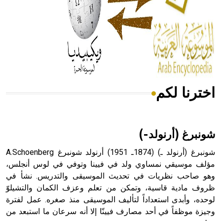
- هل تعلم أن المرجان إفراز حيواني يتكون في البحر ويتركب
من مادة كربونات الكلسيوم، وهو أحمر أو شديد الحمرة وهو
أجود أنواعه، ويمتاز بكبر الحجم ويسمى الش
اخترنا لكم
هل تعلم أن الأبسيد كلمة فرنسية اللفظ تم اعتمادها مصطلحاً
أثرياً يستخدم في العمارة عموماً وفي العمارة الدينية الخاصة
بالكنائس خصوصاً، وفي الإنكليزية أب
شونبرغ (أرنولد-)
شونبرغ (أرنولد ـ) (1874ـ 1951) أرنولد شونبرغ A.Schoenberg
مؤلف موسيقي نمساوي ولد في فيينا وتوفي في لوس أنجلس،
وهو صاحب نظريات في تحديث الموسيقى والتدريس. نشأ في
- هل تعلم أن أبجر Abgar اسم معروف جيداً يعود إلى عدد من
الملوك الذين حكموا مدينة إديسا (الرها) من أبجر الأول وحتى
ظروف مادية قاسية، وتمكن من تعلم وعزف الكمان والتشيلوّ
التاسع، وهم ينتسبون إلى أسرة أوسروين
لوحده، وأبدى استعداداً لتأليف الموسيقى منذ صغره. عمل لفترة
وجيزة موظفاً في أحد مصارف فيينّا إلا أنه سرعان ما استبعد من