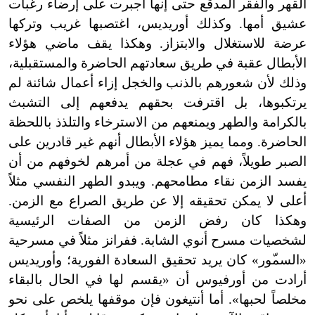
القهر والفقر المدقع حتى إنها أجبرت على إرضاء رغبات
عشيق أمها. وكذلك أوريديس، اغتصبها غريب وتركها
عرضة للاستغلال والابتزاز. وهكذا يقف ماضي هؤلاء
الأبطال عقبة في طريق سعادتهم الحاضرة والمستقبلية،
وذلك لأن شعورهم بالذنب والخجل إزاء أعمال شائنة لم
يرتكبوها، بل اقترفت بحقهم يدفعهم إلى التشبث
بالكرامة والطهر ويمنعهم من الاسترخاء والتلذذ باللحظة
الحاضرة. ومما يميز هؤلاء الأبطال أنهم غير قادرين على
الصبر طويلاً، فهم في عجلة من أمرهم لخوفهم من أن
يفسد الزمن نقاء مطامحهم. ويبدو الطهر النفسي مثلاً
أعلى لا
يمكن تحقيقه إلا عن طريق الصراع مع الزمن.
وهكذا كان رفض الزمن من الصفات الرئيسية
لشخصيات مسرح أنوي الشابة. ففرانز مثلاً في مسرحية
«السم
ور» كان يريد تحقيق السعادة الفورية؛ وأوريديس
أرادت من أورفيوس أن «يقسم لها في الحال بالبقاء
مخلصاً لحبها
»
. أما أنتيغون فإن موقفها يلخص على نحو