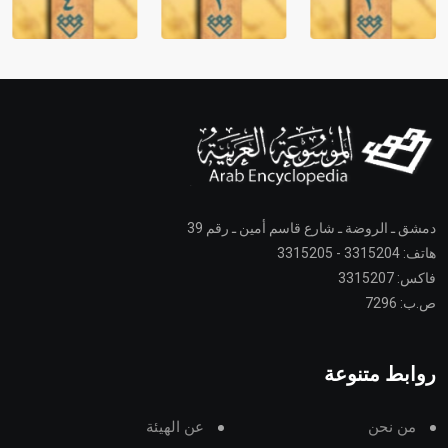
دمشق ـ الروضة ـ شارع قاسم أمين ـ رقم 39
هاتف: 3315204 - 3315205
فاكس: 3315207
ص.ب: 7296
روابط متنوعة
من نحن
عن الهيئة