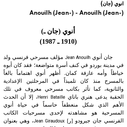
انوي (جان)
هيئة الموسوعة العربية تطلق موسوعات جديدة في عام 2026
Anouilh (Jean-) - Anouilh (Jean-)
أنوي (جان ـ
)
(
1910 ـ 1987
)
جان أنوي
مؤلف مسرحي فرنسي ولد
Jean Anouilh
في مدينة بوردو في كنف أسرة متواضعة؛ فقد كان أبوه
خياطاً وأمه عازفة كمان. أظهر أنوي اهتماماً بالغاً
بالمسرح منذ كان تلميذاً في المرحلتين الإعدادية
والثانوية، كما تأثر بكاتب مسرحي معروف في تلك
الحقبة يدعى هنري باتاي
، إلا أن الحدث
Henri Bataille
الأهم الذي شكل منعطفاً حاسماً في حياة أنوي
المسرحية هو مشاهدته لإحدى مسرحيات الكاتب
الفرنسي جان جيرودو [ر]
، وهي بعنوان
Jean Giraudoux