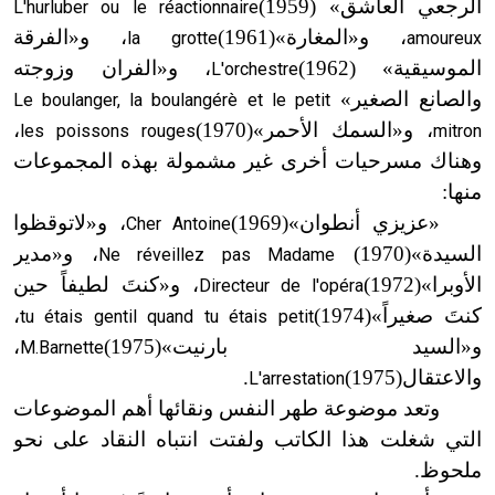
الرجعي العاشق»
(1959)
L'hurluber ou le réactionnaire
، و
«
المغارة»
(1961)
، و
«
الفرقة
la grotte
amoureux
الموسيقية»
(1962)
، و
«
الفران وزوجته
L'orchestre
والصانع الصغير»
Le boulanger, la boulangérè et le petit
، و
«
السمك الأحمر»
(1970)
،
les poissons rouges
mitron
وهناك مسرحيات أخرى غير مشمولة بهذه المجموعات
منها:
«
عزيزي أنطوان»
(1969)
، و
«
لاتوقظوا
Cher Antoine
السيدة»
(1970)
، و
«
مدير
Ne réveillez pas Madame
الأوبرا»
(1972)
، و
«
كنتَ لطيفاً حين
Directeur de l'opéra
كنتَ صغيراً»
(1974)
،
tu étais gentil quand tu étais petit
و
«
السيد بارنيت»
(1975)
،
M.Barnette
والاعتقال
(1975)
.
L'arrestation
وتعد موضوعة طهر النفس ونقائها أهم الموضوعات
التي شغلت هذا الكاتب ولفتت انتباه النقاد على نحو
ملحوظ.