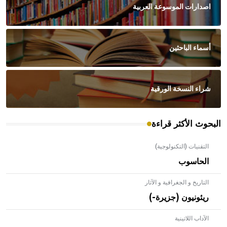
اصدارات الموسوعة العربية
أسماء الباحثين
شراء النسخة الورقية
البحوث الأكثر قراءة
التقنيات (التكنولوجية)
الحاسوب
التاريخ و الجغرافية و الآثار
ريئونيون (جزيرة-)
الآداب اللاتينية