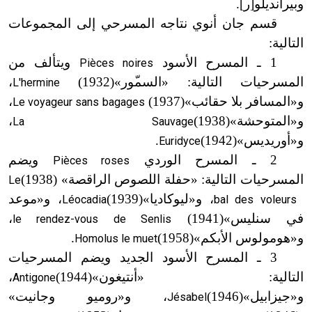
وبيرانديلّو[ر].
قسم جان أنوي نتاجه المسرحي إلى المجموعات
التالية:
1 ـ المسرح الأسود
ويتألف من
Pièces noires
المسرحيات التالية: «السم
ور»
(1932)
،
L'hermine
و
«
المسافر بلا حقائب»
(1937)
،
Le voyageur sans bagages
و
«
المتوحشة»
(1938)
،
La Sauvage
و
«
أوريديس»
(1942)
.
Euridyce
2 ـ المسرح الوردي
ويضم
Pièces roses
المسرحيات التالية: «حفلة اللصوص الراقصة»
(1938)
Le
، و
«
ليوكاديا»
(1939)
، و
«
موعد
Léocadia
bal des voleurs
في سنليس»
(1941)
،
le rendez-vous de Senlis
و
«
هومولوس الأبكم»
(1958)
.
Homolus le muet
3 ـ المسرح الأسود الجديد ويضم المسرحيات
التالية: «أنتيغون»
(1944)
،
Antigone
و
«
جيزابيل»
(1946)
، و
«
روميو وجانيت»
Jésabel