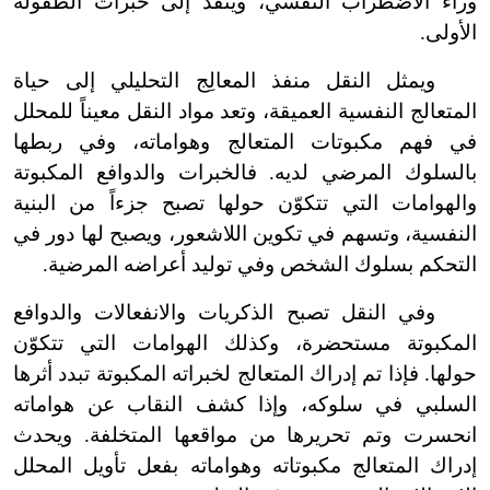
وراء الاضطراب النفسي، وينفذ إلى خبرات الطفولة
الأولى.
ويمثل النقل منفذ المعالِج التحليلي إلى حياة
المتعالج النفسية العميقة، وتعد مواد النقل معيناً للمحلل
في فهم مكبوتات المتعالج وهواماته، وفي ربطها
بالسلوك المرضي لديه. فالخبرات والدوافع المكبوتة
والهوامات التي تتكوّن حولها تصبح جزءاً من البنية
النفسية، وتسهم في تكوين اللاشعور، ويصبح لها دور في
التحكم بسلوك الشخص وفي توليد أعراضه المرضية.
وفي النقل تصبح الذكريات والانفعالات والدوافع
المكبوتة مستحضرة، وكذلك الهوامات التي تتكوّن
حولها. فإذا تم إدراك المتعالج لخبراته المكبوتة تبدد أثرها
السلبي في سلوكه، وإذا كشف النقاب عن هواماته
انحسرت وتم تحريرها من مواقعها المتخلفة. ويحدث
إدراك المتعالج مكبوتاته وهواماته بفعل تأويل المحلل