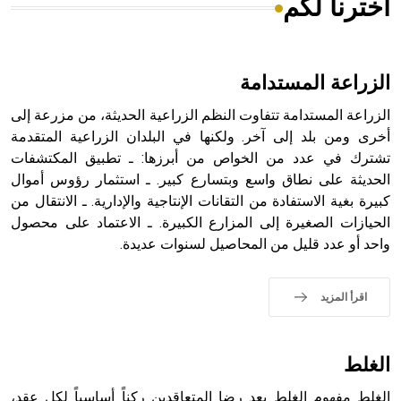
اخترنا لكم
هل تعلم أن الأبسيد كلمة فرنسية اللفظ تم اعتمادها مصطلحاً
أثرياً يستخدم في العمارة عموماً وفي العمارة الدينية الخاصة
بالكنائس خصوصاً، وفي الإنكليزية أب
الزراعة المستدامة
الزراعة المستدامة تتفاوت النظم الزراعية الحديثة، من مزرعة إلى
أخرى ومن بلد إلى آخر. ولكنها في البلدان الزراعية المتقدمة
تشترك في عدد من الخواص من أبرزها: ـ تطبيق المكتشفات
- هل تعلم أن أبجر Abgar اسم معروف جيداً يعود إلى عدد من
الملوك الذين حكموا مدينة إديسا (الرها) من أبجر الأول وحتى
الحديثة على نطاق واسع وبتسارع كبير. ـ استثمار رؤوس أموال
التاسع، وهم ينتسبون إلى أسرة أوسروين
كبيرة بغية الاستفادة من التقانات الإنتاجية والإدارية. ـ الانتقال من
الحيازات الصغيرة إلى المزارع الكبيرة. ـ الاعتماد على محصول
واحد أو عدد قليل من المحاصيل لسنوات عديدة.
- هل تعلم أن الأبجدية الكنعانية تتألف من /22/ علامة كتابية
اقرأ المزيد
sign تكتب منفصلة غير متصلة، وتعتمد المبدأ الأكوروفوني،
حيث تقتصر القيمة الصوتية للعلامة الك
الغلط
الغلط مفهوم الغلط يعد رضا المتعاقدين ركناً أساسياً لكل عقد،