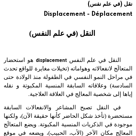
نقل (في علم نفس)
هيئة الموسوعة العربية تطلق موسوعات جديدة في عام 2026
Displacement - Déplacement
النقل (في علم النفس)
النقل في علم النفس
هو استحضار
displacement
المتعالَج لانفعالاته وهواماته (تخيلات مغايرة للواقع تحدث
في مراحل النمو النفسي في الطفولة منذ الولادة حتى
السادسة) وعلاقاته السابقة المنسية المكبوتة و نقله
إياها إلى شخصية المعالِج في العلاقة العلاجية.
في النقل تصبح المشاعر والانفعالات السابقة
مستحضرة (تأخذ شكل الحاضر كأنها حقيقة الآن)، ولكنها
موجودة في الذكريات المنسية المكبوتة. ويضع المتعالَج
المعالِج مكان الآخر (الأب، الحبيب)، ويضعه في موقع