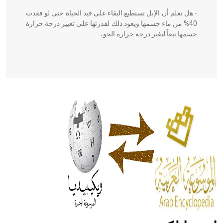
- هل تعلم أن الإبل تستطيع البقاء على قيد الحياة حتى لو فقدت
40% من ماء جسمها ويعود ذلك لقدرتها على تغيير درجة حرارة
جسمها تبعاً لتغير درجة حرارة الجو،
- هل تعلم أن أبقراط كتب في الطب أربعة مؤلفات هي:
الحكم، الأدلة، تنظيم التغذية، ورسالته في جروح الرأس. ويعود
له الفضل بأنه حرر الطب من الدين والفلسفة.
- هل تعلم أن المرجان إفراز حيواني يتكون في البحر ويتركب
من مادة كربونات الكلسيوم، وهو أحمر أو شديد الحمرة وهو
أجود أنواعه، ويمتاز بكبر الحجم ويسمى الش