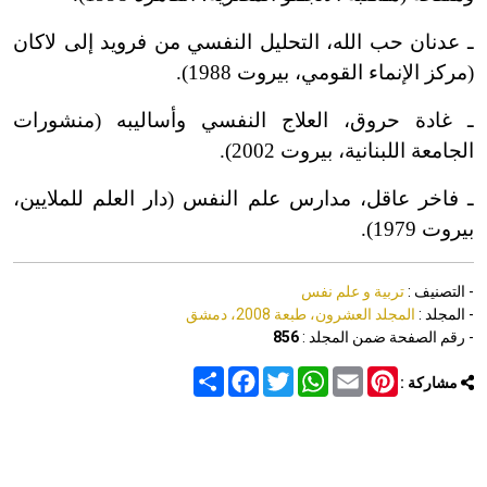
ـ عدنان حب الله، التحليل النفسي من فرويد إلى لاكان
(مركز الإنماء القومي، بيروت 1988).
ـ غادة حروق، العلاج النفسي وأساليبه (منشورات
الجامعة اللبنانية، بيروت 2002).
ـ فاخر عاقل، مدارس علم النفس (دار العلم للملايين،
بيروت 1979).
- التصنيف :
تربية و علم نفس
- المجلد :
المجلد العشرون، طبعة 2008، دمشق
- رقم الصفحة ضمن المجلد :
856
Share
Facebook
Twitter
WhatsApp
Email
Pinterest
مشاركة :