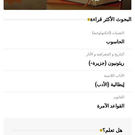
البحوث الأكثر قراءة
التقنيات (التكنولوجية)
الحاسوب
التاريخ و الجغرافية و الآثار
ريئونيون (جزيرة-)
الآداب اللاتينية
إيطالية (الأدب)
القانون
- هل تعلم أن الأبلق نوع من الفنون الهندسية التي ارتبطت
بالعمارة الإسلامية في بلاد الشام ومصر خاصة، حيث يحرص
القواعد الآمرة
المعمار على بناء مداميكه وخاصة في الواجهات
هل تعلم؟