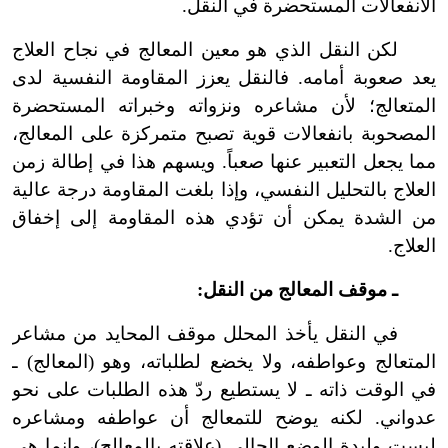
الانفعالات المستحضرة في النقل.
لكن النقل الذي هو معين المعالج في نجاح العلاج
يعد صعوبة أمامه. فالنقل يعزز المقاومة النفسية لدى
المتعالج؛ لأن مشاعره ونزواته وخبراته المستحضرة
المصحوبة بانفعالات قوية تصبح متمركزة على المعالج،
مما يجعل التعبير عنها صعباً. ويسهم هذا في إطالة زمن
العلاج بالتحليل النفسي، وإذا بلغت المقاومة درجة عالية
من الشدة يمكن أن تؤدي هذه المقاومة إلى إخفاق
العلاج.
ـ موقف المعالج من النقل:
في النقل يأخذ المحلل موقف المحايد من مشاعر
المتعالج وعواطفه، ولا يخضع لطلباته، وهو (المعالج) ـ
في الوقت ذاته ـ لا يستطيع ردّ هذه الطلبات على نحو
عدواني. لكنه يوضح للتمعالج أن عواطفه ومشاعره
ليست وليدة الوضع الحالي (علاقته بالمعالج)، وإنما هي