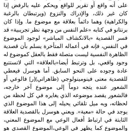
على أنه واقع أو تقرير للواقع ويحكم عليه بالرفض إذا
كان غير ذلك، والإدراك والنزوع (ويرتبطان بالرغبة
والكراهية) وهما دائماً بعلاقة مع موضوع ما. وإذا كان
برنتانو في كتابه «علم النفس من وجهة نظر تجريبية» قد
فسر القصدية «بالانكشاف المباشر» لوجود الموضوع
في النفس، فإنه في أعماله المتأخرة يسلم بأن قصدية
الظاهرة النفسية ليست متصلة فقط بالعقل كموضوع له
وجود واقعي، بل وترتبط أيضا«بالعلاقة» التي لاتستتبع
عادة وجوده على النحو السابق. أما هوسرل فيعطي
للقصدية معنى فينومينولوجي (ظاهراتي)[ر] فالوعي أو
الشعور عنده يتجه دوماً إلى موضوع آخر خارجه،
فالشعور يقصد موضوعه الذي يغايره في كل لحظة من
لحظاته، وبه ميل تلقائي يحيله إلى هذا الموضوع الذي
يوجد في حالة «معية». ويعني هوسرل بالقصدية العلاقة
الثابتة في ارتباط أفعال الوعي مع الموضوع المعني،
والموضوع كما يظهر في الوعي،الموضوع القصدي هو