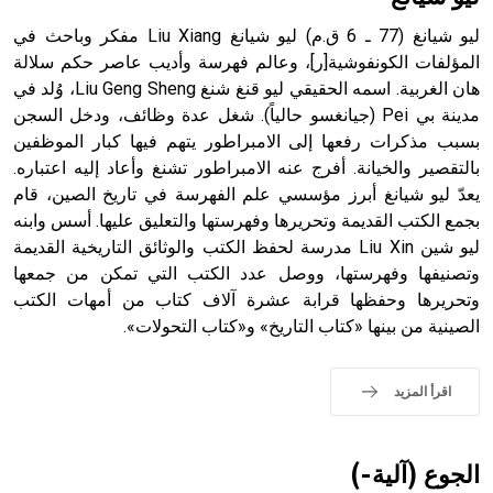
ليو شيانغ (77 ـ 6 ق.م) ليو شيانغ Liu Xiang مفكر وباحث في
المؤلفات الكونفوشية[ر]، وعالم فهرسة وأديب عاصر حكم سلالة
هان الغربية. اسمه الحقيقي ليو قنغ شنغ Liu Geng Sheng، وُلد في
- هل تعلم أن أبجر Abgar اسم معروف جيداً يعود إلى عدد من
الملوك الذين حكموا مدينة إديسا (الرها) من أبجر الأول وحتى
مدينة بي Pei (جيانغسو حالياً). شغل عدة وظائف، ودخل السجن
التاسع، وهم ينتسبون إلى أسرة أوسروين
بسبب مذكرات رفعها إلى الامبراطور يتهم فيها كبار الموظفين
بالتقصير والخيانة. أفرج عنه الامبراطور تشنغ وأعاد إليه اعتباره.
يعدّ ليو شيانغ أبرز مؤسسي علم الفهرسة في تاريخ الصين، قام
بجمع الكتب القديمة وتحريرها وفهرستها والتعليق عليها. أسس وابنه
ليو شين Liu Xin مدرسة لحفظ الكتب والوثائق التاريخية القديمة
- هل تعلم أن الأبجدية الكنعانية تتألف من /22/ علامة كتابية
وتصنيفها وفهرستها، ووصل عدد الكتب التي تمكن من جمعها
sign تكتب منفصلة غير متصلة، وتعتمد المبدأ الأكوروفوني،
وتحريرها وحفظها قرابة عشرة آلاف كتاب من أمهات الكتب
حيث تقتصر القيمة الصوتية للعلامة الك
الصينية من بينها «كتاب التاريخ» و«كتاب التحولات».
اقرأ المزيد
الجوع (آلية-)