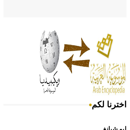
- هل تعلم أن أبقراط كتب في الطب أربعة مؤلفات هي:
الحكم، الأدلة، تنظيم التغذية، ورسالته في جروح الرأس. ويعود
له الفضل بأنه حرر الطب من الدين والفلسفة.
- هل تعلم أن المرجان إفراز حيواني يتكون في البحر ويتركب
من مادة كربونات الكلسيوم، وهو أحمر أو شديد الحمرة وهو
أجود أنواعه، ويمتاز بكبر الحجم ويسمى الش
اخترنا لكم
هل تعلم أن الأبسيد كلمة فرنسية اللفظ تم اعتمادها مصطلحاً
أثرياً يستخدم في العمارة عموماً وفي العمارة الدينية الخاصة
بالكنائس خصوصاً، وفي الإنكليزية أب
ليو شيانغ