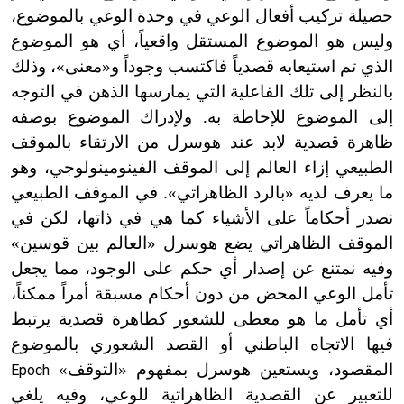
حصيلة تركيب أفعال الوعي في وحدة الوعي بالموضوع،
وليس هو الموضوع المستقل واقعياً، أي هو الموضوع
الذي تم استيعابه قصدياً فاكتسب وجوداً و«معنى»، وذلك
بالنظر إلى تلك الفاعلية التي يمارسها الذهن في التوجه
إلى الموضوع للإحاطة به. ولإدراك الموضوع بوصفه
ظاهرة قصدية لابد عند هوسرل من الارتقاء بالموقف
الطبيعي إزاء العالم إلى الموقف الفينومينولوجي، وهو
ما يعرف لديه «بالرد الظاهراتي». في الموقف الطبيعي
نصدر أحكاماً على الأشياء كما هي في ذاتها، لكن في
الموقف الظاهراتي يضع هوسرل «العالم بين قوسين»
وفيه نمتنع عن إصدار أي حكم على الوجود، مما يجعل
تأمل الوعي المحض من دون أحكام مسبقة أمراً ممكناً،
أي تأمل ما هو معطى للشعور كظاهرة قصدية يرتبط
فيها الاتجاه الباطني أو القصد الشعوري بالموضوع
المقصود، ويستعين هوسرل بمفهوم «التوقف»
Epoch
للتعبير عن القصدية الظاهراتية للوعي، وفيه يلغي