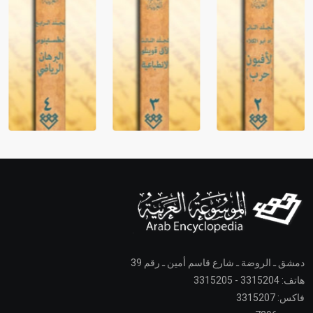
دمشق ـ الروضة ـ شارع قاسم أمين ـ رقم 39
هاتف: 3315204 - 3315205
فاكس: 3315207