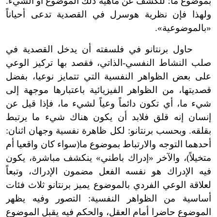
بموضوع ما؛ للكشف عن ماهية ذلك الموضوع أو الشيء.
ولهذا فإن نظرية هوسرل في القصدية تدعى أحياناً
«بالموضوعية».
حاول برنتانو في فلسفته أن يدخل القصدية في
صلب النشاط النفسي-الذاتي، فقصد بها تركيز الوعي
على بعض الظواهر النفسية التي تتمايز نوعيا، بفضل
قصديتها، من الظواهر الفيزيائية باعتبارها موجهة إلى
شيء ما، أي تكون دائماً وعياً لشيء ما، فإذا قيل عن
إنسان إنه قلق فلابد أن يكون هناك شيء ما يرتبط
بقلقه. وبحسب برنتانو: لكل ظاهرة نفسية وجهان اثنان:
أحدهما التوجه والارتباط بموضوع ما(سواء كان واقعيا أم
متخيلاً)، والآخر «إدراك باطني» ينكشف مباشرة، يكون
فيه الإدراك هو نفسه الفعل مضمون الإدراك، وتبعاً
لعلاقة الوعي الفردي بالموضوع يميز برنتانو ثلاث فئات
أساسية من الظواهر النفسية: التصور وفيه يظهر
الموضوع حاضرا أمام العقل، والحكم فيه يقبل الموضوع