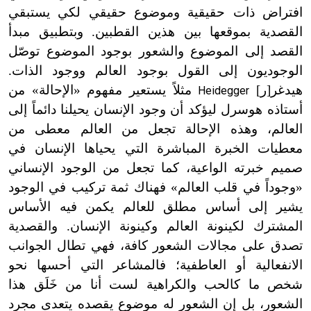
افتراض ذات حقيقية وموضوع حقيقي لكي يستبقي
القصدية بموقعها بين هذين القطبين. وبتطبيق مبدأ
القصد إلى الموضوع والشعور بوجود الموضوع توصّل
الوجوديون إلى القول بوجود العالم ووجود الذات.
هيدغر[ر]
مثلاً يستعير مفهوم «الإحالة» من
Heidegger
أستاذه هوسرل ليؤكد أن وجود الإنسان يحيلنا دائماً إلى
العالم، وهذه الإحالة تجعل من العالم معطى من
معطيات الخبرة المباشرة التي يحياها الإنسان في
صميم خبرته الواعية، كما تجعل من الوجود الإنساني
«وجوداً في قلب العالم» فهناك ثمة تركيب في الوجود
يشير إلى أساس مطلق للعالم يكمن فيه الأساس
المشترك لكينونة العالم وكينونة الإنسان. والقصدية
تصدق على مجالات الشعور كافة، فهي تطال الجوانب
الانفعالية أو العاطفية؛ فالمشاعر التي أحسها نحو
شخص ما كالحب والكراهية لست أنا من خَلَق هذا
الشعور، بل إن الشعور له موضوع يقصده يتعدى مجرد