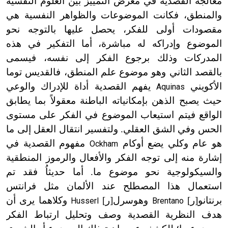
معالجة القصدية في معرض التمييز بين العلوم النفسية
والمنطق، فكانت الموضوعات والظواهر النفسية هي
مقصودات أولى للفكر، يحصل عليها بالتوجه نحو
الموضوع وإدراكه له مباشرة، أما التفكير في هذه
المدركات وذلك برجوع الفكر إلى نفسه، فيسمى
بالقصد الثاني وهو موضوع علم المنطق، فالقديس توما
الأكويني
يفهم القصدية أداة للإدراك والوعي
Aquinas
حيث يصبح الذهن بإمكانياته الباطنة معقولاً بما يطابق
الواقع فيتم استيعاب الموضوع في الفكر على مستوى
الحس وفي الشق العقلي. ولتفسير انتقال العقل إلى ما
هو عام وكلي يضع أوكام
مفهوم القصدية في
Ockham
إشارة منه إلى توجه الفكر والأفعال والرموز المنطقية
والسيكولوجية نحو موضوع ما. أما حديثاُ فقد تم
استعمال هذا المصطلح عند الألمان مثل فرانتس
برنتانو[ر]
وهوسرل[ر]
وكلاهما يرى أن
Husserl
Brentano
هدف النظرية القصدية وصف وتحليل ارتباط الفكر