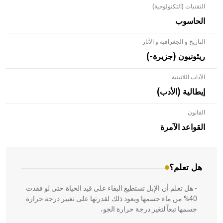
التقنيات (التكنولوجية)
الحاسوب
التاريخ و الجغرافية و الآثار
ريئونيون (جزيرة-)
الآداب اللاتينية
إيطالية (الأدب)
القانون
- هل تعلم أن الأبلق نوع من الفنون الهندسية التي ارتبطت
بالعمارة الإسلامية في بلاد الشام ومصر خاصة، حيث يحرص
القواعد الآمرة
المعمار على بناء مداميكه وخاصة في الواجهات
هل تعلم؟
- هل تعلم أن الإبل تستطيع البقاء على قيد الحياة حتى لو فقدت
40% من ماء جسمها ويعود ذلك لقدرتها على تغيير درجة حرارة
جسمها تبعاً لتغير درجة حرارة الجو،