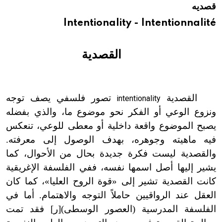
قصديه
هيئة الموسوعة العربية تطلق موسوعات جديدة في عام 2026
Intentionality - Intentionnalité
القصدية
القصدية
تصور فلسفي يصف توجه
intentionality
ونزوع الوعي أو الفكر نحو موضوع ما، والذي بفضله
يصبح الموضوع واقعة داخلية أو معطى للوعي، تنعكس
فيه ماهيته وجوهره، بهدف الوصول إلى معرفته.
والقصدية ليست فكرة جديدة بحال من الأحوال، كما
يشير إليها أصل اسمها نفسه، ففي الفلسفة الإغريقية
كانت القصدية تشير إلى «قوة الروح العليا»، كما كان
العقل عند الرواقيين حاملاً التوجه والاهتمام. أما في
الفلسفة المدرسية (العصور الوسطى)[ر] فقد تمت