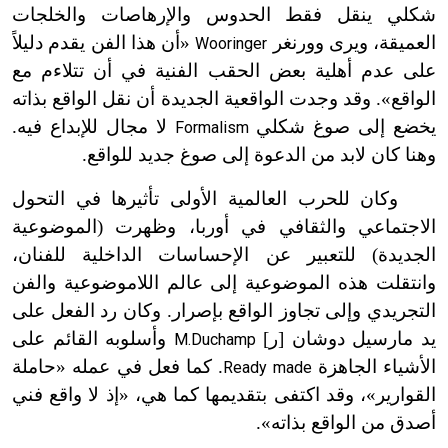
شكلي ينقل فقط الحدوس والإرهاصات والخلجات
العميقة، ويرى وورنغر
«أن هذا الفن يقدم دليلاً
Wooringer
على عدم أهلية بعض الحقب الفنية في أن تتلاءم مع
الواقع». وقد وجدت الواقعية الجديدة أن نقل الواقع بذاته
يخضع إلى صوغ شكلي
لا مجال للإبداع فيه.
Formalism
وهنا كان لابد من الدعوة إلى صوغ جديد للواقع.
وكان للحرب العالمية الأولى تأثيرها في التحول
الاجتماعي والثقافي في أوربا، وظهرت (الموضوعية
الجديدة) للتعبير عن الإحساسات الداخلية للفنان،
وانتقلت هذه الموضوعية إلى عالم اللاموضوعية والفن
التجريدي وإلى تجاوز الواقع بإصرار. وكان رد الفعل على
يد مارسيل دوشان [ر]
وأسلوبه القائم على
M.Duchamp
الأشياء الجاهزة
. كما فعل في عمله «حاملة
Ready made
القوارير»، وقد اكتفى بتقديمها كما هي، «إذ لا واقع فني
أصدق من الواقع بذاته».