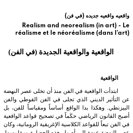
هيئة الموسوعة العربية تطلق موسوعات جديدة في عام 2026
واقعيه واقعيه جديده (في فن)
Realism and neorealism (in art) - Le
réalisme et le néoréalisme (dans l’art)
الواقعية والواقعية الجديدة (في الفن)
الواقعية
ابتدأت الواقعية في الفن منذ أن تخلى عصر النهضة
عن التأثير الديني الذي تجلى في الفن القوطي والفن
البيزنطي. وهكذا بدا الواقع أساساً ومقياساً للفن، بل
أصبح القانون الرياضي حكَماً في تصحيح قواعد الواقعية
في الفن تبعاً للقواعد الكلاسية الإغريقية الرومانية، وكان
عصر النهضة عودة إلى أصول هذه الحضارة ومقاييسها.