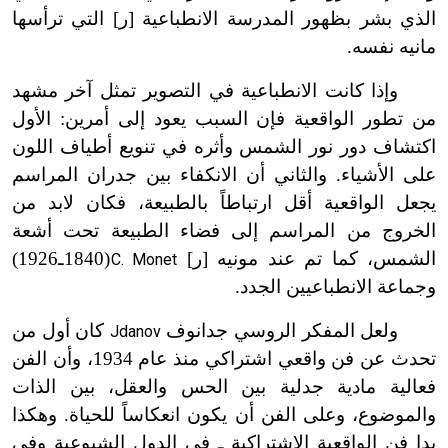
الذي بشر بظهور المدرسة الانطباعية [ر] التي ترأسها
مانيه نفسه.
وإذا كانت الانطباعية في التصوير تمثل آخر مشهد
من تطور الواقعية فإن السبب يعود إلى أمرين: الأول
اكتشاف دور نور الشمس وأثره في تنويع أطياف اللون
على الأشياء. والثاني أن الانكفاء بين جدران المراسم
يجعل الواقعية أقل ارتباطاً بالطبيعة، فكان لابد من
الخروج من المراسم إلى فضاء الطبيعة تحت أشعة
الشمس، كما تم عند مونيه [ر]
(1840ـ1926)
C. Monet
ت
وجماعة الانطباعيين الجدد.
ولعل المفكر الروسي جدانوف
كان أول من
Jdanov
تحدث عن فن واقعي اشتراكي منذ عام 1934، وأن الفن
فعالية مادية جدلية بين الحس والعقل، بين الذات
والموضوع، وعلى الفن أن يكون انعكاساً للحياة. وهكذا
بدا فن الواقعية الاشتراكية ـ في الدول الشيوعية وفي