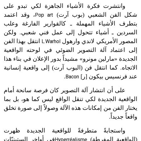
وانتشرت فكرة الأشياء الجاهزة لكي تبدو على
شكل الفن الشعبي (بوب آرت)
، وقد اعتمد
Pop art
بتطرف الأشياء المهملة ـ كالقوارير الفارغة وعلب
السردين ـ أشياء تتحول إلى عمل فني شعبي. ولكن
المصور الأمريكي لاندي وارهول
انتقل بهذا الفن
L.Warhol
إلى اعتماد آلة التصوير الضوئي في لوحته الواقعية
الجديدة «مارلين مونرو» مشيداً بدور الإعلان في بناء هذا
الاتجاه. كما انتقل فن (البوب آرت) إلى واقعية إنسانية
عند فرنسيس بيكون [ر]
.
Bacon
على أن انتشار آلة التصوير كان فرصة سانحة أمام
الواقعية الجديدة لكي تنقل الواقع ليس كما هو، بل بما
يختار الفن من إمكانات هذه الآلة وصولاً إلى صورة تخلق
واقعاً جديداً.
واستجابةً متطرفةً للواقعية الجديدة ظهرت
(الواقعية المفرطة)
في أواخر الستينيّات
Hyperréalisme