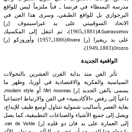
مدرسة البسطاء في فرنسا ـ فناً ملتزماً ليس للواقع
البرجوازي بل للواقع الطبقي، وسرى هذا الفن في
الاتحاد السوڤييتي على يد غيراسيموف [ر]
(1881ـ1965)، ثم انتقل إلى المكسيك
A.Guerassimov
ت
على يد ريفيرا [ر]
(1886ـ1957) وأوروزكو [ر]
Rivera
ت
(1883ـ1949).
Orozco
ت
الواقعية الجديدة
تأثر الفن منذ بداية القرن العشرين بالتحولات
السياسية والفكرية والاقتصادية في أوربا، وظهر ما
يسمى بالفن الجديد [ر]
أو
،
modern style
l’Art nouveau
داعياً إلى رفض «الأكاديمية» في الفن والارتباط اجتماعياً
بغاية العصر بأساليب شمولية تتناول أوسع طيف للإبداع،
ويصل إلى جميع الأشياء والصناعات التطبيقية، كما يصل
إلى العمارة على يد فان دو فلدِه [ر]
.
van de Velde
وانقطع هذا الفن بعد أن عجز عن التآلف مع تطور الآلة