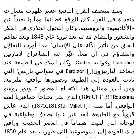
ومنذ منتصف القرن التاسع عشر ظهرت مسارات
متعددة في الفن، كان الواقع فضاءها ومآلها بعيداً عن
«الأكاديمية» والرومنتية، وكان التحول الجذري في الفكر
والشعور والنظام قد تم بعد ثورة عام 1848 وبعد تفاقم
القلق من تأثير الآلة على الإنسان؛ مما أورث التفاؤل
والتشاؤم في آن معاً، عبّر عنه الشاعران لامارتين
وغوتييه
، وكان الملاذ في الطبيعة عند
Gautier
Lamartine
جماعة الباربيزون
[ر]
في ضواحي باريس؛ التي
Barbizon
نادت بالعودة إلى الطبيعة وتصويرها بواقعية ملتزمة،
ومن أبـرز ممثلي هذا الاتجـاه المصور تيـودور روسو
(1812ـ1869) الذي لقي نجـاحاً جماهيرياً لفنه
T.Rousseau
ت
الواقعي. أما مييه [ر]
(1813ـ1875) الذي عاش
J.F.Millet
ت
قروياً مع الطبيعة فقد عبر عنها بصدق وطواعية في
لوحاته التي لقيت اهتماماً في العصر الحديث. ورافق
ذلك العودة إلى الموضوعية التي ظهرت بعد عام 1850