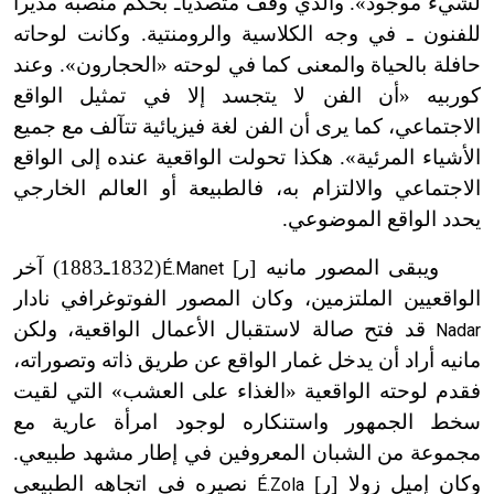
لشيء موجود». والذي وقف متصدياًـ بحكم منصبه مديراً
للفنون ـ في وجه الكلاسية والرومنتية. وكانت لوحاته
حافلة بالحياة والمعنى كما في لوحته «الحجارون». وعند
كوربيه «أن الفن لا يتجسد إلا في تمثيل الواقع
الاجتماعي، كما يرى أن الفن لغة فيزيائية تتآلف مع جميع
الأشياء المرئية». هكذا تحولت الواقعية عنده إلى الواقع
الاجتماعي والالتزام به، فالطبيعة أو العالم الخارجي
يحدد الواقع الموضوعي.
ويبقى المصور مانيه [ر]
(1832ـ1883) آخر
É.Manet
ت
الواقعيين الملتزمين، وكان المصور الفوتوغرافي نادار
قد فتح صالة لاستقبال الأعمال الواقعية، ولكن
Nadar
مانيه أراد أن يدخل غمار الواقع عن طريق ذاته وتصوراته،
فقدم لوحته الواقعية «الغذاء على العشب» التي لقيت
سخط الجمهور واستنكاره لوجود امرأة عارية مع
مجموعة من الشبان المعروفين في إطار مشهد طبيعي.
وكان إميل زولا [ر]
نصيره في اتجاهه الطبيعي
É.Zola