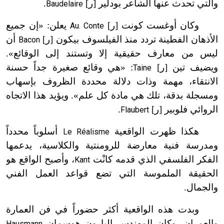
والتي تحدث عنها الشاعر بودلير [ر]
.
Baudelaire
وكان أوغست كونت [ر]
يعلن: «إن جميع
Au. Conte
الأذهان الفطينة تردد منذ الفيلسوف بيكون [ر]
أن
Bacon
ليس من معارف حقيقية إلا وتستند إلى الوقائع».
ويضيف تين [ر]
: «هي وقائع صغيرة جداً حسنة
Taine
الانتقاء، مهمة وذات دلالة محددة الظروف بإسهاب
ومسجلة بدقة، تلك هي مادة كل علم». ويؤيد هذا الاتجاه
الروائي فلوبير [ر]
.
Flaubert
هكذا ظهرت الواقعية
أسلوباً محدداً
Le Réalisme
ومدرسة فنية معارضة للرومنتية والكلاسية، يدعمها
الفكر الفلسفي الذي قدمه كانْت
، وأصبح الواقع هو
Kant
الحقيقة الملموسة التي تضع قواعد العمل الفني
والجمال.
وبدت هذه الواقعية أكثر حضوراً في فن العمارة
والعمران، وكان المهندس البارون هوسمان
Hausmann