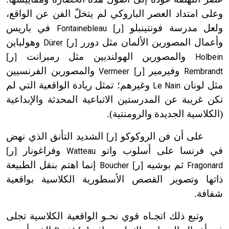
وعلى امتداد العصر الباروكي لم يتخلّ الفن عن الواقع،
ولعل مدرسة فونتينبلو [ر]
في باريس
Fontainebleau
وأعمال المصورين الألمان مثل دورر [ر]
وهولباين
Dürer
والمصورين الهولنديين مثل رمبرانت [ر]
Holbein
وفيرمير [ر]
والمصورين الفرنسيين
Vermeer
Rembrandt
مثل لونان
وغيرهم؛ تمثل ريادة الواقعية التي لم
Le Nain
تكن غريبة عن المدرستين الاتباعية المحدثة والإبداعية
(الكلاسية الجديدة والرومنتية).
على أن فن الروكوكو [ر] الشديد التأنق الذي نهض
في فرنسا على أسلوب واتو
وفراغونار [ر]
Watteau
ثم بوشيه [ر]
إنما اهتم بنقل الطبيعة
Boucher
Fragonard
ذاتها وتصوير القصص الأسطورية الكلاسية بواقعية
شفافة.
وتبع ذلك اتجـاه قوي نحـو الواقعية الكلاسية تجلى