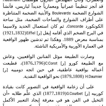
قد أنجز تنظيماً عمرانياً ومعمارياً جديداً لباريس، فأنشأ
الشوارع الضخمة
والأبنية الضخمة المتناظرة
Boulevards
على أطراف الشوارع والساحات الضخمة، مثل ساحة
الكونكورد
، ثم كان استعمال الحديد ولاسيما
Concorde
في البرج الضخم الذي أقامه إيفل [ر]
(1832ـ1921)
Eiffel
ت
بمناسبة معرض 1889. وهكذا تم تدشين ظهور الواقعية
في العمارة الأوربية والأمريكية الناشئة.
وصارت الطبيعة موئل الفنانين الواقعيين، وعاش
مع الطبيعة كورو [ر]
(1796ـ1876)، فطبعت
C.Corot
ت
أعماله بواقعية عاطفية، في حين اتجه دومييه [ر]
(1808ـ1879) نحو الواقعية النقدية.
H.Daumier
ت
على أن زعامة الواقعية في التصوير كانت بقيادة
كوربيه [ر]
(1819ـ1877) الذي علّم طلابه «أن
G.Courbet
ت
التخيل في الفن هو في معرفة إيجاد التعبير الأكمل