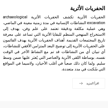
بالكنائس خصوصاً، وفي الإنكليزية أب
الحفريات الأثرية
الحفريات الأثرية تكشف الحفريات الأثرية archaeological
excavation النشاطات الإنسانية في مدة زمنية معينة في الماضي،
وهي عملية مكلفة ودقيقة تعتمد على علم وفن، يهدف إلى
- هل تعلم أن أبجر Abgar اسم معروف جيداً يعود إلى عدد من
الملوك الذين حكموا مدينة إديسا (الرها) من أبجر الأول وحتى
الاستخراج المنهجي المنظم للبقايا الأثرية التي تساعد على معرفة
التاسع، وهم ينتسبون إلى أسرة أوسروين
تاريخ المجتمعات القديمة. أهداف الحفريات الأثرية يهدف القائمون
على الحفريات الأثرية إلى توضيح البعد المتزامن الأفقي للنشاطات،
أي تبيان أي من النشاطات قد تم مع النشاط الآخر في الوقت
نفسه، بوساطة اللقى الأثرية والعناصر التي يُعثر عليها ضمن وسط
سليم. ولما كان ذلك صعباً في أغلب الأحيان، ولاسيما في المواقع
- هل تعلم أن الأبجدية الكنعانية تتألف من /22/ علامة كتابية
التي سُكنت في مدد متعددة،
sign تكتب منفصلة غير متصلة، وتعتمد المبدأ الأكوروفوني،
حيث تقتصر القيمة الصوتية للعلامة الك
اقرأ المزيد