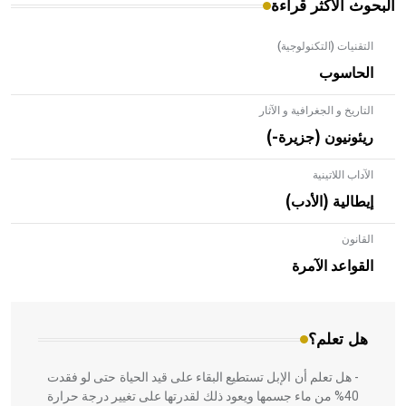
البحوث الأكثر قراءة
التقنيات (التكنولوجية)
الحاسوب
التاريخ و الجغرافية و الآثار
ريئونيون (جزيرة-)
الآداب اللاتينية
إيطالية (الأدب)
القانون
- هل تعلم أن الأبلق نوع من الفنون الهندسية التي ارتبطت
بالعمارة الإسلامية في بلاد الشام ومصر خاصة، حيث يحرص
القواعد الآمرة
المعمار على بناء مداميكه وخاصة في الواجهات
هل تعلم؟
- هل تعلم أن الإبل تستطيع البقاء على قيد الحياة حتى لو فقدت
40% من ماء جسمها ويعود ذلك لقدرتها على تغيير درجة حرارة