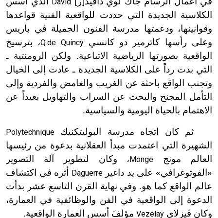
في أعمال الرسام جاك لوي دافيد
[ر]
الذي أسس
David
الكلاسية الجديدة التي حددت للواقعية الفنية قواعدها
وقوانينها، ودعمتها مدرسة الفنون الجميلة في باريس
وعلى رأسها كاترمير دو كانسي
، بترسيخ
Q.de Quincy
الواقعية بصورتها الرياضية الاتباعية. ولكن الرومنتية ـ
التي بدت رداً على الكلاسية الجديدة ـ عادت إلى الخيال
وتجنب الواقع باحثة عن الغريب والغامض والفردية وإلى
التأمل المجنح والبحث عن السراب والتهاويل بعيداً عن
الاهتمام بالحياة اليومية والسياسية.
ثم كان اتجاه مدرسة البوليتكنيك
Polytechnique
الشهيرة التي اعتمدت مبدأ العقلانية بدعوة من رئيسها
العالم مونج
، وكان لتطوير آلة التصوير
Monge
«الفوتوغرافي» على يد داغير
أثره في اكتشاف
Daguerre
عالم الواقع كما هو. وفي نهاية القرن التاسع عشر بدأت
الدعوة إلى الواقعية في الفن والوظائفية في العمارة،
وكان ڤيزلاي
مؤلفَ أسس العمارة الواقعية.
Vezelay