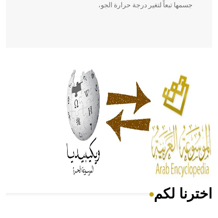
جسمها تبعاً لتغير درجة حرارة الجو،
- هل تعلم أن أبقراط كتب في الطب أربعة مؤلفات هي:
الحكم، الأدلة، تنظيم التغذية، ورسالته في جروح الرأس. ويعود
له الفضل بأنه حرر الطب من الدين والفلسفة.
- هل تعلم أن المرجان إفراز حيواني يتكون في البحر ويتركب
من مادة كربونات الكلسيوم، وهو أحمر أو شديد الحمرة وهو
أجود أنواعه، ويمتاز بكبر الحجم ويسمى الش
اخترنا لكم
هل تعلم أن الأبسيد كلمة فرنسية اللفظ تم اعتمادها مصطلحاً
أثرياً يستخدم في العمارة عموماً وفي العمارة الدينية الخاصة