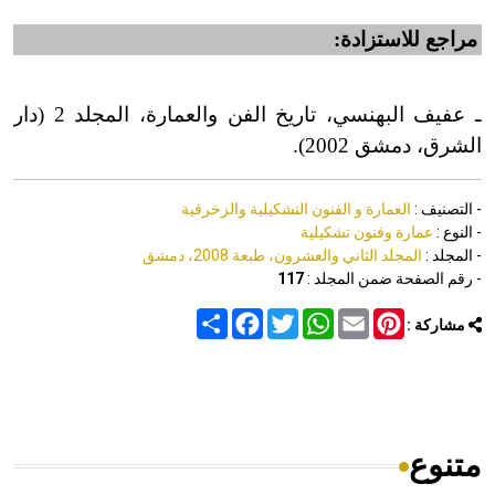
مراجع للاستزادة:
ـ عفيف البهنسي، تاريخ الفن والعمارة، المجلد 2 (دار
الشرق، دمشق 2002).
- التصنيف :
العمارة و الفنون التشكيلية والزخرفية
- النوع :
عمارة وفنون تشكيلية
- المجلد :
المجلد الثاني والعشرون، طبعة 2008، دمشق
- رقم الصفحة ضمن المجلد :
117
Share
Facebook
Twitter
WhatsApp
Email
Pinterest
مشاركة :
متنوع