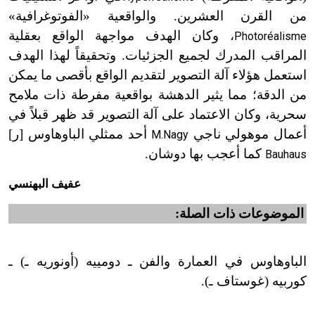
من القرن العشرين. والواقعية «الفوتوغرافية»
، وكان الهدف مواجهة الواقع بعقلية
Photoréalisme
المراقب المدرك لجميع الجزئيات. وتحقيقاً لهذا الهدف
استعمل هؤلاء آلة التصوير لتقديم الواقع بأقصى ما يمكن
من الدقة؛ مما يثير الدهشة بواقعية مفرطة ذات ملامح
سحرية، وكان الاعتماد على آلة التصوير قد ظهر قبلاً في
أعمال موهولي ناجي
أحد ممثلي الباوهاوس [ر]
M.Nagy
كما أعجب بها دوشان.
Bauhaus
عفيف البهنسي
الموضوعات ذات الصلة:
الباوهاوس في العمارة والفن ـ دومييه (أونوريه ـ) ـ
كوربيه (غوستاف ـ).