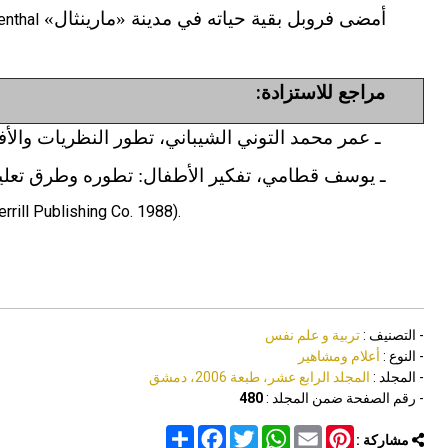
أمضى فروبل بقية حياته في مدينة «مارينثال»
enthal
مراجع للاستزادة:
ـ عمر محمد التوني الشيباني، تطور النظريات والأفكار ال
ـ يوسف قطامي، تفكير الأطفال: تطوره وطرق تعليمه (الأ
ill Publishing Co. 1988).
- التصنيف :
تربية و علم نفس
- النوع :
أعلام ومشاهير
- المجلد :
المجلد الرابع عشر، طبعة 2006، دمشق
- رقم الصفحة ضمن المجلد :
480
Share
Facebook
Twitter
WhatsApp
Email
Pinterest
مشاركة :