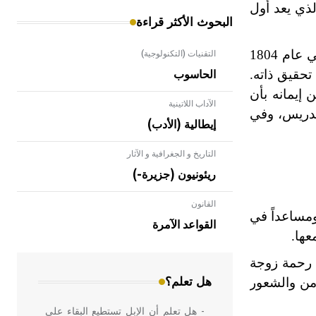
ذي يعد أول
البحوث الأكثر قراءة
، ودرس الرياضيات، لكنه لم يكمل دراسته لأسباب مالية. وفي عام 1804
التقنيات (التكنولوجية)
تحقيق ذاته.
الحاسوب
ن إيمانه بأن
الآداب اللاتينية
 برلين وعمل في التدريس، وفي
إيطالية (الأدب)
التاريخ و الجغرافية و الآثار
ريئونيون (جزيرة-)
القانون
- هل تعلم أن الأبلق نوع من الفنون
ومساعداً في
الهندسية التي ارتبطت بالعمارة الإسلامية
القواعد الآمرة
عها.
في بلاد الشام ومصر خاصة، حيث يحرص
المعمار على بناء مداميكه وخاصة في
 رحمة زوجة
الواجهات
أمن والشعور
هل تعلم؟
- هل تعلم أن الإبل تستطيع البقاء على