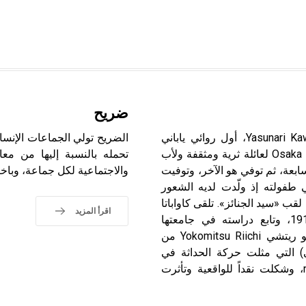
ضريح
كاواباتا (ياسوناري -) (1899-1972) ياسوناري كاواباتا Yasunari Kawabata، أول روائي ياباني
حصل على جائزة نوبل للأدب عام 1968. ولد في مدينة أوساكا Osaka لعائلة ثرية ومثقفة ولأب
تحمله بالنسبة إليها من معا
ابعة، ثم توفي هو الآخر، وتوفيت
والاجتماعية لكل جماعة، وباختل
ي طفولته إذ ولّدت لديه الشعور
لقب «سيد الجنائز». تلقى كاواباتا
اقرأ المزيد
تعليمه في مدرسة حكومية، ثم انتقل إلى طوكيو عام 1917، وتابع دراسته في جامعتها
الامبراطورية وتخرج فيها عام 1924. كان والكاتب يوكوميتسو ريتشي Yokomitsu Riichi من
ي» Bungei Jidai (العصر الفني) التي مثلت حركة الحداثة في
اليابان، وخاصة حركة الأدباء الحسيين الجدد neo-sensualist، وشكلت نقداً للواقعية وتأثرت