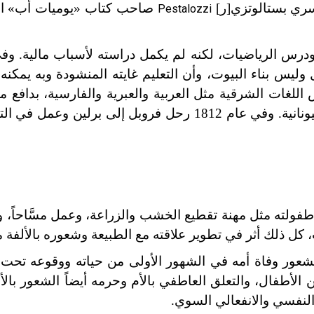
ويسري بستالوتزي[ر]
صاحب كتاب «يوميات أب» ال
Pestalozzi
ليس بناء البيوت، وأن التعليم غايته المنشودة وبه يمكنه 
 ودرس اللغات الشرقية مثل العربية والعبرية والفارسية، بدافع م
البشرية وحدة عظمى، ثم اقتصرت دراسته على اللغة اليونانية. وفي عام 1812 رحل فروبل إلى
طفولته مثل مهنة تقطيع الخشب والزراعة، وعمل مسَّاحاً، 
 كل ذلك أثر في تطوير علاقته مع الطبيعة وشعوره بالألفة م
عور وفاة أمه في الشهور الأولى من حياته ووقوعه تحت
 الأطفال، والتعلق العاطفي بالأم وحرمه أيضاً الشعور بال
 النفسي والانفعالي السوي.