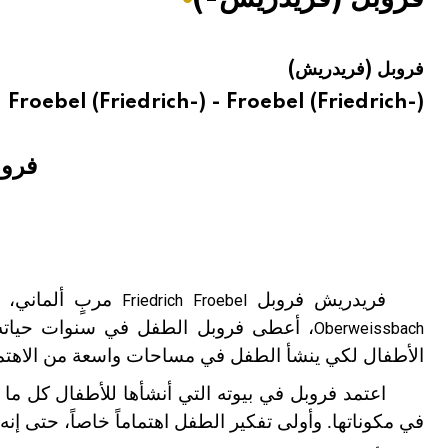
هيئة الموسوعة العربية تطلق موسوعات جديدة في عام 2026
فروبل (فريدريش)
Froebel (Friedrich-) - Froebel (Friedrich-)
فروب
2)
فريدريش فروبل
مربٍ ألماني، 
Friedrich Froebel
، أعطى فروبل الطفل في سنوات حياته ال
Oberweissbach
الأطفال لكي ينشأ الطفل في مساحات واسعة من الاهتما
اعتمد فروبل في بيوته التي أنشأها للأطفال كل ما م
في مكوناتها. وأولى تفكير الطفل اهتماماً خاصاً، حتى إ