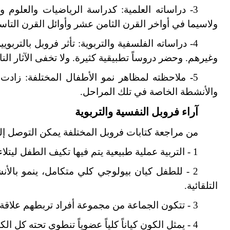
3- دراساته العلمية:
كدراسة الرياضيات والعلوم وا
ولاسيما في أواخر القرن الثامن عشر وأوائل القرن التا
4-
دراساته الفلسفية والتربوية
: تأثر فروبل بالترب
وغيرهم. وحضر دروساً تطبيقية كثيرة. ولا تخفى الآثار ال
5
-
ملاحظته لمظاهر نمو الأطفال المختلفة:
زادت 
والأنشطة الخاصة في تلك المراحل.
آراء فروبل النفسية والتربوية
من مراجعة كتابات فروبل المختلفة يمكن التوصل إلى آ
1 - التربية عملية طبيعية يتم فيها تكيف الطفل ليتلاءم مع الطبيعة وقوانينها.
2 - للطفل كيان بيولوجي كلي متكامل، ينمو بالأن
التلقائية.
3 - تتكون الجماعة من مجموعة أفراد تربطهم علاقة عضوية.
4 - يمثل الكون كياناً كلياً عضوياً تنطوي تحته كل الكيانات الجزئية الصغيرة.