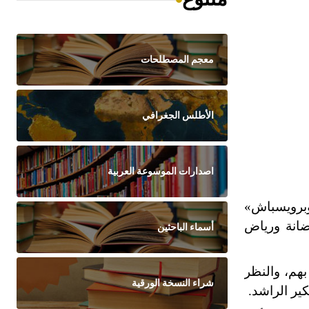
معجم المصطلحات
الأطلس الجغرافي
اصدارات الموسوعة العربية
برويسباش»
ضانة ورياض
أسماء الباحثين
بهم، والنظر
شراء النسخة الورقية
ير الراشد.