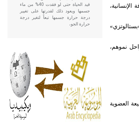
قيد الحياة حتى لو فقدت 40% من ماء
 الإنسانية،
جسمها ويعود ذلك لقدرتها على تغيير
درجة حرارة جسمها تبعاً لتغير درجة
حرارة الجو،
«بستالوتزي»
- هل تعلم أن أبقراط كتب في الطب
احل نموهم،
أربعة مؤلفات هي: الحكم، الأدلة، تنظيم
التغذية، ورسالته في جروح الرأس.
ويعود له الفضل بأنه حرر الطب من
الدين والفلسفة.
- هل تعلم أن المرجان إفراز حيواني
يتكون في البحر ويتركب من مادة
يعة العضوية
كربونات الكلسيوم، وهو أحمر أو شديد
الحمرة وهو أجود أنواعه، ويمتاز بكبر
الحجم ويسمى الش
هل تعلم أن الأبسيد كلمة فرنسية اللفظ