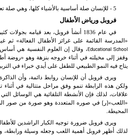
5 - للإنسان صلة أساسية بالأشياء كلها، وهي صلة تعبر عنها أعماله جميعها.
فروبل ورياض الأطفال
في عام 1836 أنشأ فروبل، بعد قيامه بجولات كثيرة، معهده الجديد في مدينة بلانكينبورغ
«المدرسة القائمة على غرائز الأطفال الفعالة» ثم غ
Educational School
وقفز إلى مخيلته في أثناء خروجه بنزهة وهو «روضة أ
يتاح فيه النمو الطبيعي للطفل على أيدي خبراء في التربي
ويرى فروبل أن للإنسان روابط دائمة، وأن الذاكرة
ولكن هذه الرابطة تنمو وفق مراحل متتالية في أثناء 
علاقات، لذلك فإن الأنشطة التلقائية هي الوسائل التي 
«اللعب»[ر] في صوره المتعددة وهو صورة من صور الرواب
المحيطة.
ويرى فروبل ضرورة توجيه الكبار الراشدين للأطفا
لذلك أظهر فروبل أهمية اللعب وجعله وسيلة ورابطة، وال