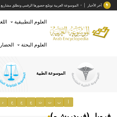
آخر الأخبار
الموسوعة العربية توسّع حضورها الرقمي وتطلق مشاريع معرف
فوز الأستاذ الدكتور وليد محمد السراقبي بجائزة كتارا ل
العلوم التطبيقية
اللغ
جائزة مجمع الملك سلمان العالمي للغة العربية 2025
الأستاذ إياد خالد الطباع مدير عام لهيئة الموسوعة العربية
العلوم البحتة
الحضارة
السيد محمد ياسين صالح وزيرا للثقافة
صدور المجلد الثامن من موسوعة الآثار في سورية
توصيات مجلس الإدارة
الموسوعة الطبية
صدور المجلد السابع من موسوعة الآثار في سورية
صدور المجلد الثامن عشر من الموسوعة الطبية
إعلان..
أ
ب
ت
ث
ج
ح
خ
د
دار الفكر الموزع الحصري لمنشورات هيئة الموسوعة العرب
فروبل (فريدريش-)