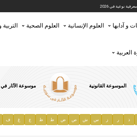
ية نوعية في 2026
تحقيق المخطوطات في العاصمة القطرية الدوحة
ات و آدابها
العلوم الإنسانية
العلوم الصحية
التربية 
 العربية
الموسوعة القانونية
موسوعة الآثار في
ذ
ر
ز
س
ش
ص
ض
ط
ظ
ع
غ
ف
ية