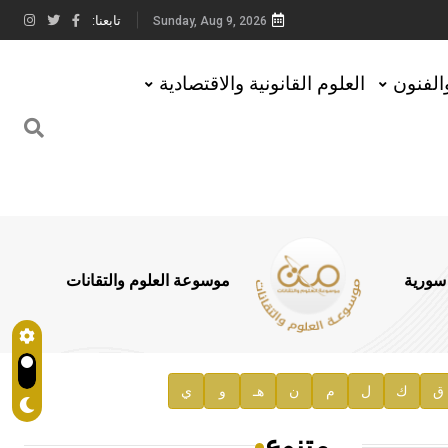
تابعنا:
Sunday, Aug 9, 2026
والفنون
العلوم القانونية والاقتصادية
 سورية
موسوعة العلوم والتقانات
ق
ك
ل
م
ن
هـ
و
ي
متنوع