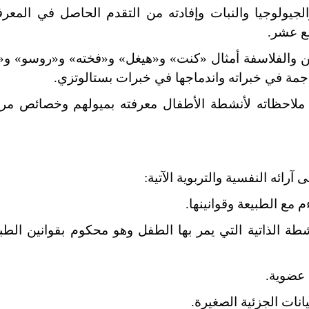
لجيولوجيا والنبات وإفادته من التقدم الحاصل في المعرفة
سع عشر.
ويين والفلاسفة أمثال «كنت» و«هيغل» و«فخته» و«روسو» و
ناجمة في خبراته واندماجها في خبرات بستالوتزي.
ملاحظاته لأنشطة الأطفال معرفته بميولهم وخصائص مر
رائه النفسية والتربوية الآتية:
شطة الذاتية التي يمر بها الطفل وهو محكوم بقوانين الطب