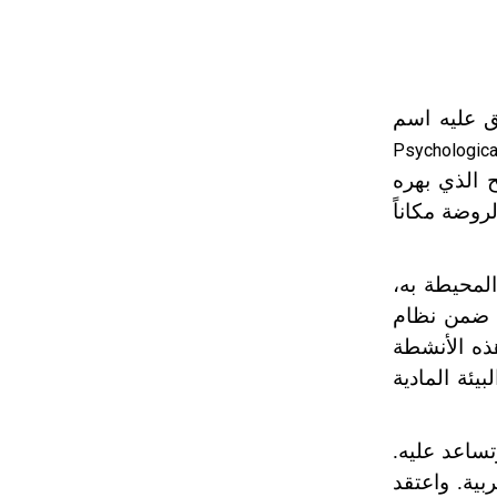
تم اعتمادها مصطلحاً أثرياً يستخدم في
العمارة عموماً وفي العمارة الدينية
الخاصة بالكنائس خصوصاً، وفي
الإنكليزية أب
ق عليه اسم
Psychologica
- هل تعلم أن أبجر Abgar اسم معروف
184 أطلق فروبل المصطلح الذي بهره
جيداً يعود إلى عدد من الملوك الذين
حكموا مدينة إديسا (الرها) من أبجر الأول
روضة مكاناً
وحتى التاسع، وهم ينتسبون إلى أسرة
أوسروين
المحيطة به،
ه ضمن نظام
- هل تعلم أن الأبجدية الكنعانية تتألف من
هذه الأنشطة
/22/ علامة كتابية sign تكتب منفصلة
غير متصلة، وتعتمد المبدأ الأكوروفوني،
ئة المادية
حيث تقتصر القيمة الصوتية للعلامة الك
ساعد عليه.
بية. واعتقد