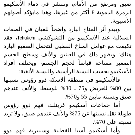
ضيق ومرتفع من الأمام، وتنتشر في دماء الأسكيمو
الزمرة الدموية
أكثر من غيرها، وهذا ما
يؤكد أصولهم
B
الآسيوية.
ويبدو أثر المناخ البارد واضحاً للعيان في الصفات
السلالية عند الأسكيمو من التشوكشي
، فقد
Tchukchi
تكيفت مع عوامل المناخ القطبي لتتحمل الصقيع البارد
هناك؛ ويظهر ذلك في العينين والأنف وسطح الجسم
الصغير مساحة قياساً لحجم الجسم، ويختلف أفراد
الأسكيمو بحسب النسبة الرأسية، والنسبة الأنفية:
فالأسكيمو في منطقة ألاسكة ذوو رؤوس نسبتها
بين 80% للعريض و75 ـ 80% للوسط، والأنف عندهم
ضيق ونسبته مابين 55 و70%.
أما جماعات أسكيمو غرينلند، فهم ذوو رؤوس
طويلة تقل نسبتها عن 75% والأنف عندهم ضيق، ولا تزيد
نسبته على 70%.
وأما أسكيمو آسيا القطبية وسيبيرية فهم ذوو