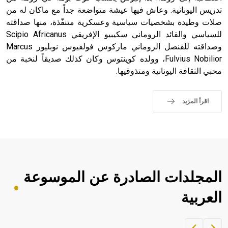
تدريس اليونانية. وعاش فيها عيشة متواضعة جداً مع ماكان له من
صلات وطيدة بشخصيات سياسية وعسكرية متنفّذة، منها صداقته
للسياسي والقائد الروماني سكيبيو الإفريقي Scipio Africanus
وصداقته للقنصل الروماني ماركوس فولفيوس نوبليور Marcus
Fulvius Nobilior، وولده كوينتوس وكان كذلك صديقاً لنخبة من
محبي الثقافة اليونانية ومتذوقيها.
اقرأ المزيد
المجلدات الصادرة عن الموسوعة
العربية