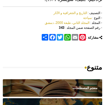
- التصنيف :
التاريخ و الجغرافية و الآثار
- النوع :
سياحة
- المجلد :
المجلد الثاني، طبعة 2000، دمشق
- رقم الصفحة ضمن المجلد :
343
Share
Facebook
Twitter
WhatsApp
Email
Pinterest
مشاركة :
متنوع
معجم المصطلحات