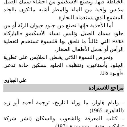
الخياطة فيها. ويصنع الأسكيمو من أحشاء سمك الصيل
ملابس واقية من الماء والمطر أشبه ماتكون بالجلد
المشمع الذي يستعمله البحارة.
أما الأحذية فإنها تصنع من جلود حيوان الرنّة أو من
جلود سمك الصيل وتلبس نساء الأسكيمو «الباركا»
التي غالباً ما تلحق بها قلنسوة تستخدم لتغطية
Parka
الرأس أو لحمل الأطفال الصغار.
وتحرص النسوة اللاتي يخطن الملابس على تطرية
الجلود بأسنانهن، وتنظيف الجلود بسكين حادة تدعى
«أولو»
.
Ulo
علي الجباوي
مراجع
للاستزادة
ـ وليام هاولز، ما وراء التاريخ، ترجمة أحمد أبو زيد
(القاهرة، 1965).
ـ كتاب المعرفة والشعوب والسكان (نشر شركة
ترادكيم، جنيف، سويسرة 1971).