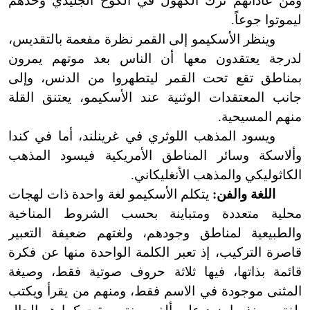
ومن عاداتهم ترك الكهول في الكوخ الجليدي وحدهم
ليموتوا جوعاً.
وينظر الأسكيمو إلى القمر نظرة مفعمة بالتقديس،
لدرجة يعتقدون معها أن الناس بعد موتهم يمرون
بمناطق تقع تحت القمر ليتطهروا من الدنس، وإلى
جانب المعتقدات الوثنية عند الأسكيمو، يعتنق القلة
منهم المسيحية.
ويسود المذهب اللوثري في غرينلند، أما في كندا
وألاسكة وسائر المناطق الأمريكية فيسود المذهب
الكاثوليكي والمذهب الأنغليكاني.
اللغة والفن:
يتكلم الأسكيمو لغة واحدة ذات لهجات
محلية متعددة ومتباينة بحسب الشروط المناخية
والطبيعية لمناطق وجودهم، ولغتهم ضعيفة التعبير
قاصرة التركيب، إذ تعبر الكلمة الواحدة منها عن فكرة
قائمة بذاتها، فيها ثلاثة حروف صوتية فقط، وصيغة
المثنى موجودة في الاسم فقط، ومنهم من يقرأ ويكتب