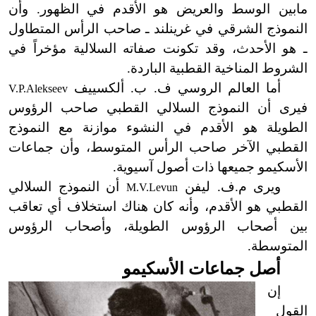
مابين الوسط والعريض هو الأقدم في الظهور.
وأن
النموذج الشرقي في غرينلند ـ صاحب الرأس المتطاول
ـ هو الأحدث، وقد تكونت صفاته السلالية مؤخراً في
الشروط المناخية القطبية الباردة.
أما العالم الروسي ف. ب.
ألكسييف
V.P.Alekseev
فيرى
أن النموذج السلالي القطبي صاحب الرؤوس
الطويلة هو الأقدم في النشوء موازنة مع النموذج
القطبي الآخر صاحب الرأس المتوسط، وأن جماعات
الأسكيمو جميعها ذات أصول آسيوية.
ويرى م.ف.
ليفن
أن
النموذج السلالي
M.V.Levun
القطبي هو الأقدم، وأنه كان هناك استخلاف أي تعاقب
بين أصحاب الرؤوس الطويلة، وأصحاب الرؤوس
المتوسطة.
أصل جماعات الأسكيمو
إن
القول