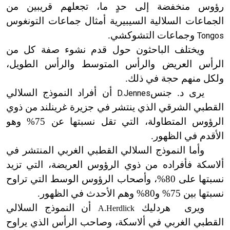
رؤوس منخفضة إلى حدٍ ما، تجعلهم قريبين من
الجماعات السلالية السيبيرية أمثال جماعات التونغوس
وجماعات التشوكشي.
Tongos
ويختلف
الباحثون حول قدم نشوء صفة كل من
الرأس العريض والرأس المتوسط والرأس الطويل،
ولكل منهم حجة في ذلك.
يرى د. جنس
أن أفراد النموذج السلالي
D.
Jennes
القطبي الشرقي الذي ينتشر في جزيرة غرينلند من ذوي
الرؤوس المتطاولة، التي تقل نسبتها عن 75% وهو
الأقدم في الظهور.
وأما النموذج السلالي القطبي الغربي المنتشر في
ألاسكة فأفراده من ذوي الرؤوس العريضة، التي تزيد
نسبتها على 80%، وأصحاب الرؤوس الوسط التي تراوح
نسبتها بين 75% و80% وهم الأحدث في الظهور.
ويرى
هردليك
أن
النموذج السلالي
A.Herdlick
القطبي الغربي في ألاسكة، وصاحب الرأس الذي يراوح