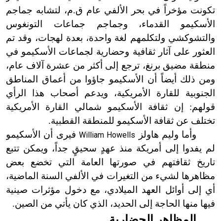
تكونت مؤخراً في بحر الألفي عام ق.م، لتشابه جماجم
الأسكيمو القدماء، وجماجم جماعات التونغوس
والتشوكشي ولتكلمهم لغة واحدة، بعدة لهجات، وقد تم
العثور على آثار ثقافية وحضارية لجماعات الأسكيمو في
منطقة مضيق برنغ، ترجع إلى أكثر من عشرة آلاف عام،
ومن ذلك أيضاً أن الأسكيمو جاؤوا من أعماق المناطق
الجنوبية للقارة الأمريكية، ويدعم أصحاب هذا الرأي
قولهم: إن ثقافة الأسكيمو شمالي القارة الأمريكية
تختلف عن ثقافة الأسكيمو للمنطقة القطبية.
وأما وليم هاولز
فيرى أن الأسكيمو
William Howells
لم يفدوا إلى أمريكة منذ عهدٍ سحيقٍ جداً، ويمكن تتبع
تاريخ ثقافتهم في صورتها العامة التي تخضع بعض
مظاهرها لشيء من التغيرات في الألفي السنة الماضية،
أي إلى أوائل العهد الميلادي، مع دخول مؤثرات صينية
فيها منها الحاجة إلى الحديد، الذي كان يأتي من الصين.
المظاهر
الحضارية