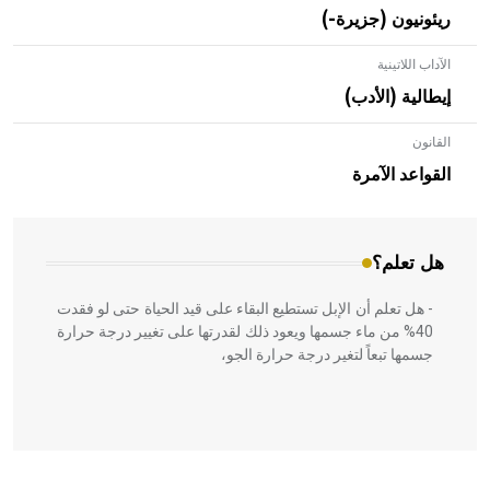
ريئونيون (جزيرة-)
الآداب اللاتينية
إيطالية (الأدب)
القانون
- هل تعلم أن الأبلق نوع من الفنون الهندسية التي ارتبطت
بالعمارة الإسلامية في بلاد الشام ومصر خاصة، حيث يحرص
القواعد الآمرة
المعمار على بناء مداميكه وخاصة في الواجهات
هل تعلم؟
- هل تعلم أن الإبل تستطيع البقاء على قيد الحياة حتى لو فقدت
40% من ماء جسمها ويعود ذلك لقدرتها على تغيير درجة حرارة
جسمها تبعاً لتغير درجة حرارة الجو،
- هل تعلم أن أبقراط كتب في الطب أربعة مؤلفات هي: