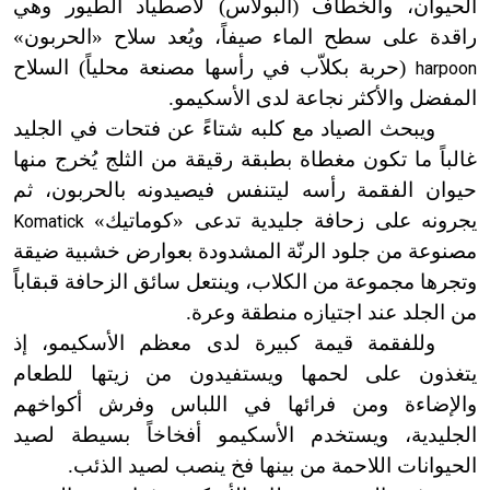
الحيوان، والخطاف (البولاس) لاصطياد الطيور وهي
راقدة على سطح الماء صيفاً، ويُعد سلاح «الحربون»
(حربة بكلاّب في رأسها مصنعة محلياً) السلاح
harpoon
المفضل والأكثر نجاعة لدى الأسكيمو.
ويبحث الصياد مع كلبه شتاءً عن فتحات في الجليد
غالباً ما تكون مغطاة بطبقة رقيقة من الثلج يُخرج منها
حيوان الفقمة رأسه ليتنفس فيصيدونه بالحربون، ثم
يجرونه على زحافة جليدية تدعى «كوماتيك»
Komatick
مصنوعة من جلود الرنّة المشدودة بعوارض خشبية ضيقة
وتجرها مجموعة من الكلاب، وينتعل سائق الزحافة قبقاباً
من الجلد عند اجتيازه منطقة وعرة.
وللفقمة قيمة كبيرة لدى معظم الأسكيمو، إذ
يتغذون على لحمها ويستفيدون من زيتها للطعام
والإضاءة ومن فرائها في اللباس وفرش أكواخهم
الجليدية، ويستخدم الأسكيمو أفخاخاً بسيطة لصيد
الحيوانات اللاحمة من بينها فخ ينصب لصيد الذئب.