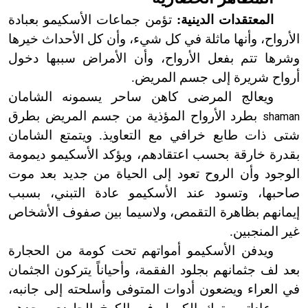
المعتقدات الدينية:
تؤمن جماعات الأسكيمو بعبادة
الأرواح، وأنها ماثلة في كل شيء، وأن كل الأحداث خيرها
وشرها تتم بفعل الأرواح، وأن الأمراض سببها دخول
أرواح شريرة إلى جسم المريض.
ويعالج
المرضى كاهن ساحر يسمونه الشامان
بطرد الأرواح المؤذية من جسم المريض بطرق
shaman
شتى ذات طابع خرافي مع التعاويذ. ويتمتع الشامان
بقدرة خارقة بحسب اعتقادهم، ويؤكد الأسكيمو ديمومة
الوجود وأن الروح تعود إلى الحياة من جديد بعد موت
صاحبها، وتسود عند الأسكيمو عادة التبني، بسبب
إيمانهم بظاهرة التقمص، ولاسيما بين صفوف الأشخاص
غير المنجبين.
ويدفن الأسكيمو أمواتهم تحت كومة من الحجارة
بعد لف جثمانهم بجلود الفقمة، وأحياناً يتركون الجثمان
في العراء ويضعون أدوات المتوفى وأسلحته إلى جانبه،