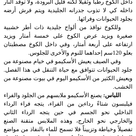
داخل الكوخ رطباً وثقيلاً لكنه قليل البرودة، ولا توقد النار
داخله كي لا تذوب جدرانه الجليدية ويتم فرش أرضه
بجلود الحيوانات وفرائها.
وللكوخ
نوافذ من ألواح جليدية ذات أطر خشبية
صغيرة ويزيد عرض الكوخ على خمسة أمتار ويزيد
ارتفاعه على أربعة أمتار، وفي داخل الكوخ مصطبتان
بعلو 120سم إحداهما للنوم والأخرى للجلوس.
وفي الصيف يعيش الأسكيمو في خيام مصنوعة من
جلود الحيوانات تتوافق مع حياة التنقل في هذا الفصل.
ويعيش الكثير من الأسكيمو اليوم في بيوت مصنوعة من
الخشب.
اللباس:
يصنع الأسكيمو ملابسهم من الجلود والفراء
فيلبسون شتاءً رداءين من الفراء، يتجه فراء الرداء
الداخلي نحو الجسم في حين يتجه الرداء الثاني
والخارجي نحو الخارج، وهذه الملابس متقنة الصنع
تفصيلاً وخياطة وتزييناً فلا تسمح للماء بالنفاذ من مواضع