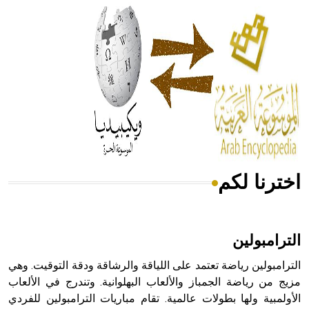
الحكم، الأدلة، تنظيم التغذية، ورسالته في جروح الرأس. ويعود
له الفضل بأنه حرر الطب من الدين والفلسفة.
- هل تعلم أن المرجان إفراز حيواني يتكون في البحر ويتركب
من مادة كربونات الكلسيوم، وهو أحمر أو شديد الحمرة وهو
أجود أنواعه، ويمتاز بكبر الحجم ويسمى الش
اخترنا لكم
هل تعلم أن الأبسيد كلمة فرنسية اللفظ تم اعتمادها مصطلحاً
أثرياً يستخدم في العمارة عموماً وفي العمارة الدينية الخاصة
بالكنائس خصوصاً، وفي الإنكليزية أب
الترامبولين
الترامبولين رياضة تعتمد على اللياقة والرشاقة ودقة التوقيت. وهي
مزيج من رياضة الجمباز والألعاب البهلوانية. وتندرج في الألعاب
الأولمبية ولها بطولات عالمية. تقام مباريات الترامبولين للفردي
- هل تعلم أن أبجر Abgar اسم معروف جيداً يعود إلى عدد من