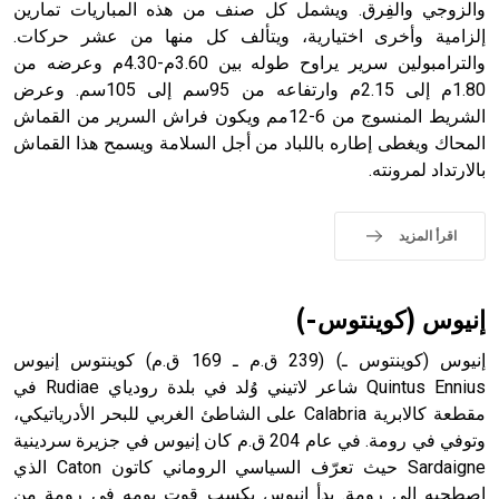
الملوك الذين حكموا مدينة إديسا (الرها) من أبجر الأول وحتى
والزوجي والفِرق. ويشمل كل صنف من هذه المباريات تمارين
التاسع، وهم ينتسبون إلى أسرة أوسروين
إلزامية وأخرى اختيارية، ويتألف كل منها من عشر حركات.
والترامبولين سرير يراوح طوله بين 3.60م-4.30م وعرضه من
1.80م إلى 2.15م وارتفاعه من 95سم إلى 105سم. وعرض
الشريط المنسوج من 6-12مم ويكون فراش السرير من القماش
المحاك ويغطى إطاره باللباد من أجل السلامة ويسمح هذا القماش
- هل تعلم أن الأبجدية الكنعانية تتألف من /22/ علامة كتابية
بالارتداد لمرونته.
sign تكتب منفصلة غير متصلة، وتعتمد المبدأ الأكوروفوني،
حيث تقتصر القيمة الصوتية للعلامة الك
اقرأ المزيد
إنيوس (كوينتوس-)
إنيوس (كوينتوس ـ) (239 ق.م ـ 169 ق.م) كوينتوس إنيوس
Quintus Ennius شاعر لاتيني وُلد في بلدة رودياي Rudiae في
مقطعة كالابرية Calabria على الشاطئ الغربي للبحر الأدرياتيكي،
وتوفي في رومة. في عام 204 ق.م كان إنيوس في جزيرة سردينية
Sardaigne حيث تعرّف السياسي الروماني كاتون Caton الذي
اصطحبه إلى رومة. بدأ إنيوس يكسب قوت يومه في رومة من