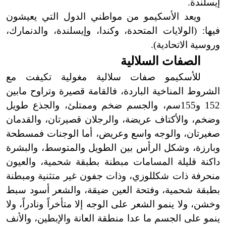
إيسلندة.
ويعد الأسكيمو من مواطني الدول التي يعيشون
فيها: (الولايات المتحدة، وكندا، وإيسلندة، والدنمارك،
وروسية الاتحادية).
الصفات السلالية
للأسكيمو صفات سلالية مغولية تكيفت مع
الشروط المناخية الباردة، فالقامة قصيرة وتراوح مابين
152 و155سم، والجسم ضخم وممتلئ، والجذع طويل
وضخم، والأكتاف عريضة، والرجلان قصيرتان، والقدمان
صغيرتان، والوجه واسع وعريض، أما الوجنات فمسطحة
وبارزة، وشكل الرأس بين الطويل والمتوسط، والبشرة
داكنة قليلة المسامات مبطنة بطبقة شحمية، والعيون
منحرفة ذات شكل
لوزي، وذات جفون غير متثنية ومبطنة
بطبقة شحمية، وفتحة العين ضيقة، والشعر أسود سبط
وخشن، ولا ينمو الشعر على الوجه إلا متأخراً ونادراً، ولا
ينمو على الجسم ما عدا منطقة العانة والإبطين، والأنف