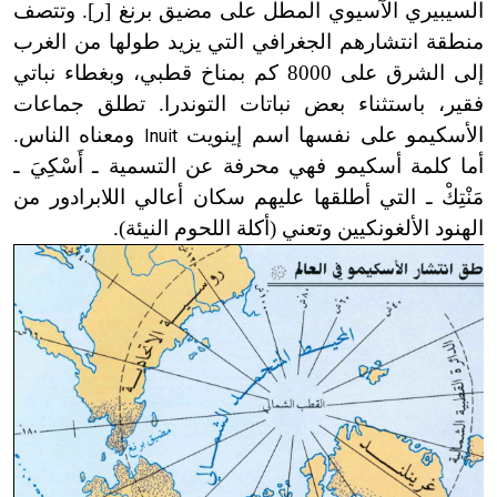
السيبيري الآسيوي المطل على مضيق برنغ [ر]. وتتصف
منطقة انتشارهم الجغرافي التي يزيد طولها من الغرب
إلى الشرق على 8000 كم بمناخ قطبي، وبغطاء نباتي
فقير، باستثناء بعض نباتات التوندرا. تطلق جماعات
الأسكيمو على نفسها اسم إينويت
ومعناه الناس.
Inuit
أما كلمة أسكيمو فهي محرفة عن التسمية ـ أَسْكِيَ ـ
مَنْتِكْ ـ التي أطلقها عليهم سكان أعالي اللابرادور من
الهنود الألغونكيين وتعني (أكلة اللحوم النيئة).