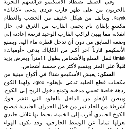
وفي الصيف يصطاد الأسكيمو فرائسهم البحرية
بالحربون من على ظهر قارب فردي يدعى «كاياك»
. ويتألف من هيكل خفيف من الخشب والعظام
Kayak
مكسوٍ بإتقان تام يحمي القارب من الغرق في حال
انقلابه مما يهيئ لراكب القارب الوحيد فرصة إعادته إلى
وضعه السابق من دون أن تدخل قطرة ماء إليه. ويصنع
الأسكيمو قارباً آخر أكبر من الكاياك يدعى «أومياك»
لنقل السلع والأشخاص بطول 11متراً وبعرض يزيد
Umiak
قليلاً على المتر ويتسع لأكثر من خمسة أشخاص.
السكن:
يعيش الأسكيمو شتاءً في أكواخ مبنية من
مكعبات قطع الجليد تدعى «إيغلو»
، ولهذا الكوخ
igloo
ردهة خاصة تحمي مدخله وتمنع دخول الريح إلى الكوخ.
ويبطن الإيغلو من الداخل بالجلود التي تنشر فوق
أشرطة من الجلد تمر من خلال الجدران الجليدية فيصبح
الكوخ الجليدي أقرب إلى الخيمة، يحيط بها غلاف جليدي
يعزلها تماماً عن الوسط الخارجي، وقد يكون الهواء