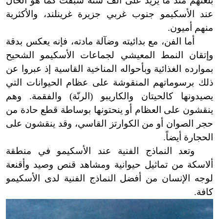
بلغتهم منذ ما يزيد على ألف سنة سبقت كما هو الحال
عند الأسكيمو جنوب غربي جزيرة غرينلند، والأكثرية
منهم أميون.
أما الفن، مع بدائيته وضآلة مادته، فإنه يعكس بدقة
وإتقان النمط المعيشي لجماعات الأسكيمو الشحيح
بموارده الغذائية وبأحواله المناخية القاسية إذ عبروا عن
ذلك برسوماتهم المنقوشة على عظام الحيوانات التي
يصيدونها كالحيتان والكاريبو (الرنّة) والفقمة. وهم
ينقشون على العظام أو ينحتونها بوساطة قطع حادة من
حجر الصوان أو من الكوارتز القاسي، وقد ينقشون على
الحجارة أيضاً.
وتعد النماذج الفنية عند الأسكيمو في منطقة
ألاسكة من تماثيل حيوانية ومشاهد قنص وصيد وأقنعة
لوجه الإنسان من أفضل النماذج الفنية لدى الأسكيمو
كافة.