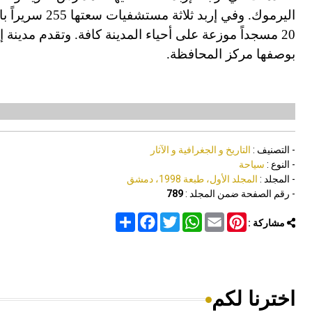
20 مسجداً موزعة على
أ
حياء المدينة كافة. وتقدم مدينة إ
بوصفها مركز المحافظة.
- التصنيف :
التاريخ و الجغرافية و الآثار
- النوع :
سياحة
- المجلد :
المجلد الأول، طبعة 1998، دمشق
- رقم الصفحة ضمن المجلد :
789
Share
Facebook
Twitter
WhatsApp
Email
Pinterest
مشاركة :
اخترنا لكم