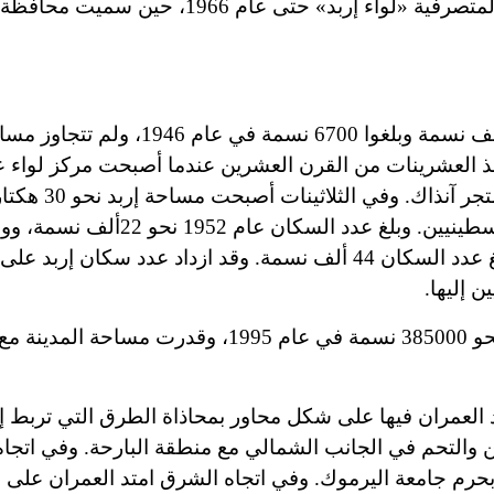
لمتصرفية لواء عجلون، وفي أوائل الستينات أصبح اسم المتصرفية «لواء إربد» حتى عام 1966، حين
قُدّر عدد سكان إربد في أواخر القرن التاسع عشر بنحو ألف نسمة وبلغوا 700
منذ العشرينات من القرن العشرين عندما أصبحت مركز لواء 
ومركزاً تجارياً مهماً، إذ بلغ عدد محالها التجارية ن
الخمسينات نمت إربد نمواً ملحوظاً بوصول اللاجئين الفلسطينيين. وبلغ عدد السكان عا
مساحة المدينة إلى 131 هكتاراً. وفي تعداد عام 1961، بلغ عدد السكان 44 ألف نسمة. وقد ازداد عدد سكان إر
بلغ عدد السكان عام 1979 نحو 113 ألف نسمة ثم قدر بنحو 385000 نسمة في عام 1995، و
 العمران فيها على شكل محاور بمحاذاة الطرق التي تربط إرب
والتحم في الجانب الشمالي مع منطقة البارحة. وفي اتجاه
حرم جامعة اليرموك. وفي اتجاه الشرق امتد العمران على