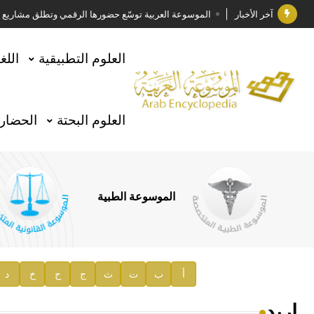
آخر الأخبار
الموسوعة العربية توسّع حضورها الرقمي وتطلق مشاريع معرف
فوز الأستاذ الدكتور وليد محمد السراقبي بجائزة كتارا ل
العلوم التطبيقية
اللغ
جائزة مجمع الملك سلمان العالمي للغة العربية 2025
الأستاذ إياد خالد الطباع مدير عام لهيئة الموسوعة العربية
العلوم البحتة
الحضارة
السيد محمد ياسين صالح وزيرا للثقافة
صدور المجلد الثامن من موسوعة الآثار في سورية
توصيات مجلس الإدارة
الموسوعة الطبية
صدور المجلد السابع من موسوعة الآثار في سورية
صدور المجلد الثامن عشر من الموسوعة الطبية
إعلان..
أ
ب
ت
ث
ج
ح
خ
د
دار الفكر الموزع الحصري لمنشورات هيئة الموسوعة العرب
إربد