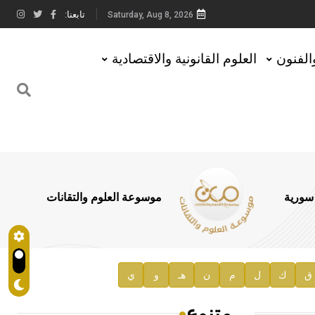
تابعنا:
Saturday, Aug 8, 2026
والفنون
العلوم القانونية والاقتصادية
 سورية
موسوعة العلوم والتقانات
ق
ك
ل
م
ن
هـ
و
ي
متنوع