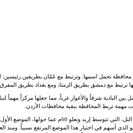
محافظة تحمل اسمها. وترتبط مع عَمّان بطريقين رئيسين: ا
 ترتبط مع دمشق بطريق الرمثا، ومع بغداد بطريق المفرق -
ن البادية شرقاً والأغوار غرباً، مما جعلها مركزاً مهماً لتب
ات مهمة تربط المحافظة ببقية محافظات الأردن.
ترتفع مدينة إربد نحو 600م عن سطح البحر. وتعد منطقة التل، التي تتوسط إربد وتعلو 60
و الذي أسهم في اختيار هذا الموضع المرتفع نسبياً. ومنذ ا