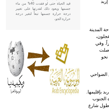
 سميت محافظة إربد
قيد الحياة حتى لو فقدت 40% من ماء
جسمها ويعود ذلك لقدرتها على تغيير
درجة حرارة جسمها تبعاً لتغير درجة
حرارة الجو،
6 نسمة في عام 1946، ولم تتجاوز مساحة المدينة
- هل تعلم أن أبقراط كتب في الطب
عجلون،
أربعة مؤلفات هي: الحكم، الأدلة، تنظيم
حو 500 متجر آنذاك. وفي الثلاثينات أصبحت مساحة إربد نحو 30 هكتاراً. وفي
التغذية، ورسالته في جروح الرأس.
م 1952 نحو 22ألف نسمة، ووصلت
ويعود له الفضل بأنه حرر الطب من
الدين والفلسفة.
بد على نحو
- هل تعلم أن المرجان إفراز حيواني
قدرت مساحة المدينة مع الضواحي
يتكون في البحر ويتركب من مادة
كربونات الكلسيوم، وهو أحمر أو شديد
الحمرة وهو أجود أنواعه، ويمتاز بكبر
د بإقليمها.
الحجم ويسمى الش
 الجنوب
 طول شارع
هل تعلم أن الأبسيد كلمة فرنسية اللفظ