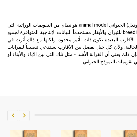
النموذج الحيواني النموذج (الموديل) الحيواني animal model هو نظام من التقويمات الوراثية التي
تُقدِّر القيم التربوية breeding values للثيران والأبقار مستخدماً البيانات الإنتاجية المتوافرة لجميع
rela. وبديهي أن الأقارب البعيدة تكون ذات تأثير محدود، ولكنها مع ذلك أثرت في
لحالية. ولأن كل جيل يفصل بين الأقارب يستدعي تنصيفاً للقرابات
 فإن ذلك يعني أن القرابة الأشد - مثل تلك التي بين الآباء والأبناء أو
ي تقويمات النموذج الحيواني.