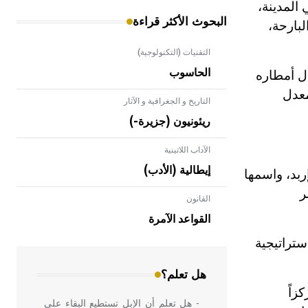
المدينة،
البحوث الأكثر قراءة
لبارحة،
التقنيات (التكنولوجية)
الحاسوب
الحرارة فيه 7.9 درجة مئوية، ومعدل أمطاره
يبلغ معدل
التاريخ و الجغرافية و الآثار
ريئونيون (جزيرة-)
الآداب اللاتينية
إيطالية (الأدب)
 البرونزي الأول، نحو 2500ق.م. وقد كانت إربد، واسمها
ر
القانون
- هل تعلم أن الأبلق نوع من الفنون
الهندسية التي ارتبطت بالعمارة الإسلامية
القواعد الآمرة
في بلاد الشام ومصر خاصة، حيث يحرص
ستراتيجية
المعمار على بناء مداميكه وخاصة في
الواجهات
هل تعلم؟
192 أصبحت إربد مركزاً
- هل تعلم أن الإبل تستطيع البقاء على