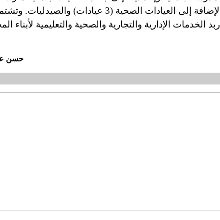
اليرموك. وفي إربد ثلاثة مستشفيات سعتها 255 سريراً بالإضافة إلى العيادات الصحية (3 ع
ربد الخدمات الإدارية والتجارية والصحية والتعليمية لأبناء ال
حسن عبد