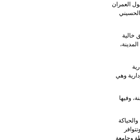
ول العمران
تم اعتمادها مصطلحاً أثرياً يستخدم في
العمارة عموماً وفي العمارة الدينية
الحسيني
الخاصة بالكنائس خصوصاً، وفي
الإنكليزية أب
نية وتشغل 9.5٪، يتلوها مناطق خالية
 مختلف أحياء المدينة،
- هل تعلم أن أبجر Abgar اسم معروف
جيداً يعود إلى عدد من الملوك الذين
حكموا مدينة إديسا (الرها) من أبجر الأول
وحتى التاسع، وهم ينتسبون إلى أسرة
رية
أوسروين
دارية وهي
- هل تعلم أن الأبجدية الكنعانية تتألف من
ات في المدينة، وفيها
/22/ علامة كتابية sign تكتب منفصلة
غير متصلة، وتعتمد المبدأ الأكوروفوني،
حيث تقتصر القيمة الصوتية للعلامة الك
والحياكة
تتوافر
إلى جانب 4 كليات جامعية متوسطة وجامعة