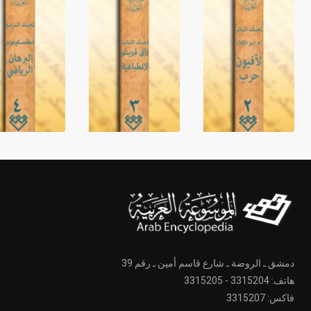
دمشق ـ الروضة ـ شارع قاسم أمين ـ رقم 39
هاتف: 3315204 - 3315205
فاكس: 3315207