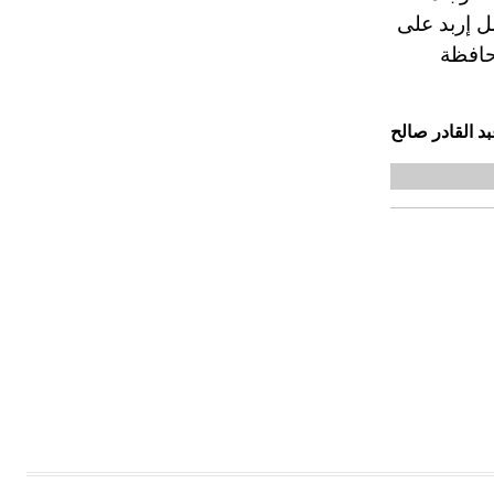
يادات) والصيدليات. وتشتمل إربد على
محافظة
 القادر صالح