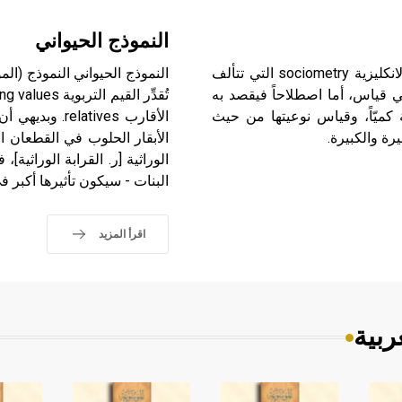
النموذج الحيواني
القياس الاجتماعي القياس الاجتماعي لغوياً هو ترجمة للّفظة الانكليزية sociometry التي تتألف
ل socio، ويعني اجتماعي، والثاني metry، ويعني قياس، أما اصطلاحاً فيقصد به
 كميّاً، وقياس نوعيتها من حيث
الأقارب tives
رة والكبيرة.
الأبقار الحلوب في القطعان ا
الوراثية [ر. القرابة الوراثية]،
البنات - سيكون تأثيرها أكبر ف
اقرأ المزيد
ربية