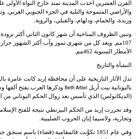
القرن العشرين أخذت المدينة تمتد خارج النواة الأولى 
والأراضي المتموجة والتلية في الجزء الجنوبي الغربي. وتج
وزبدة، والحَمام، ودلهام، والقبلي، والروية.
الأمطار السنوية 462مم.
النشأة والتاريخ
باليونانية بي
ت
أربل
وذكرها العرب بفتح ألفها و
Beth Arbel
(الديكابولس) الذي تأسس بعد زوال الحكم اليوناني من ا
وقد تحررت إربد من الحكم البيزنطي نتيجة للفتح الإسلام
وتجارية، ولاسيما إبان الحروب الصليبية.