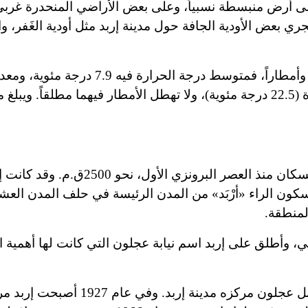
على أرض منبسطة نسبياً، وعلى بعض الأراضي المنحدرة غربي 
ري بعض الأودية الجافة حول مدينة إربد مثل أودية الغَفر، وا
وتبين الظروف المناخية أن شهر كانون الثاني أكثر برودة وأمطاراً، فمتوسط درجة 
107مم. ويعد كل من شهري تموز وآب أكثر الشهور حرارة (22.5 درجة مئوية)، ولا تهطل الأمطار فيهما مطلقاً. و
تدل الآثار التاريخية على أن محافظة إربد كانت عامرة بالسكان منذ العصر
سكون الراء «أرْبَد» من المدن الرئيسة في حلف المدن العش
لمنطقة.
ي، وأطلق على إربد اسم نيابة عجلون التي كانت لها أهمية ا
وفي عام 1851 تكوَّنت قائمقامية (قضاء) باسم سنجق جبل عجلون مركزه مدينة إربد. وفي عام 7