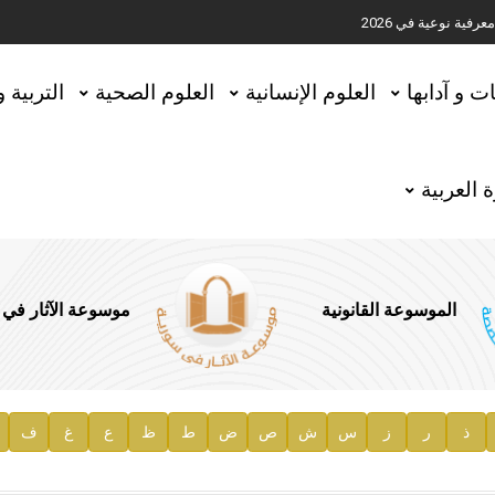
ية نوعية في 2026
تحقيق المخطوطات في العاصمة القطرية الدوحة
ات و آدابها
العلوم الإنسانية
العلوم الصحية
التربية 
 العربية
الموسوعة القانونية
موسوعة الآثار في
ذ
ر
ز
س
ش
ص
ض
ط
ظ
ع
غ
ف
ية