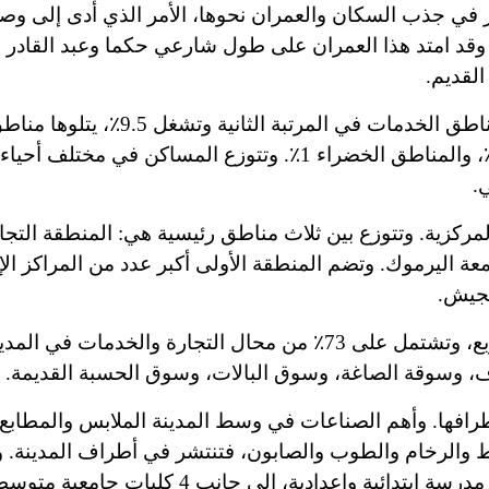
أثر في جذب السكان والعمران نحوها، الأمر الذي أدى إلى وص
 وقد امتد هذا العمران على طول شارع
ي
حكما وعبد القادر 
لقديم.
ق السكنية 74.3٪ من مساحة إربد، وتأتي مناطق الخدمات في المرتبة الثا
7.7٪، ثم المناطق التجارية 4.2٪ فالمناطق الصناعية 3.3٪، والمناطق الخضراء 1٪. وتتوزع المساكن في
.
لمركزية. وتتوزع بين ثلاث مناطق رئيسية هي: المنطقة التجا
عة اليرموك. وتضم المنطقة الأولى أكبر عدد من المراكز الإ
لجيش.
وتبلغ مساحة المنطقة التجارية المركزية نحو كيلو متر مربع، وتشتمل على 73٪ من محال التجارة والخدم
، وسوقة الصاغة، وسوق البالات، وسوق الحسبة القديمة.
رافها. وأهم الصناعات في وسط المدينة الملابس والمطابع 
لبلاط والرخام والطوب والصابون، فتنتشر في أطراف المدينة. و
الخدمات في أرجاء إربد كافة: ففيها 8 مدارس ثانوية و90 مدرسة ابتدائية وإعدادية، 