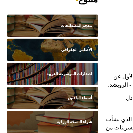
معجم المصطلحات
الأطلس الجغرافي
اصدارات الموسوعة العربية
لأول عن
 الرويشد.
ادل
أسماء الباحثين
م عما حولها، الموضع الأول الذي نشأت
شراء النسخة الورقية
لعشرينات من