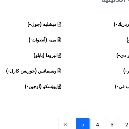
دريك-)
ميشليه (جول-)
)
مييه (أنطوان-)
ر دي-)
نيرودا (بابلو)
-)
ويسمانس (جوريس كارل-)
دب في-)
يونِسكو (اوجين-)
5
4
3
2