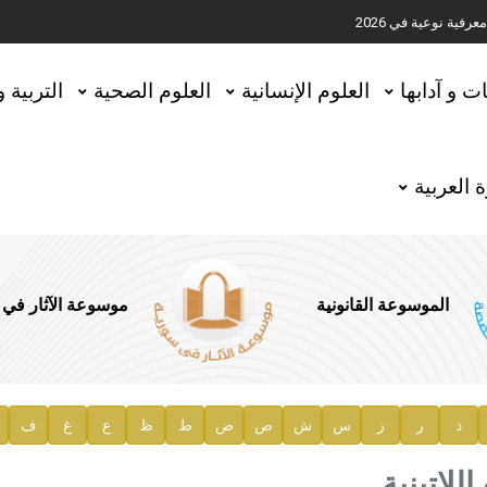
ية نوعية في 2026
تحقيق المخطوطات في العاصمة القطرية الدوحة
ات و آدابها
العلوم الإنسانية
العلوم الصحية
التربية 
 العربية
الموسوعة القانونية
موسوعة الآثار في
ذ
ر
ز
س
ش
ص
ض
ط
ظ
ع
غ
ف
ية
اللاتينية