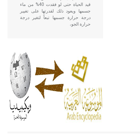
قيد الحياة حتى لو فقدت 40% من ماء
جسمها ويعود ذلك لقدرتها على تغيير
درجة حرارة جسمها تبعاً لتغير درجة
حرارة الجو،
- هل تعلم أن أبقراط كتب في الطب
أربعة مؤلفات هي: الحكم، الأدلة، تنظيم
التغذية، ورسالته في جروح الرأس.
ويعود له الفضل بأنه حرر الطب من
الدين والفلسفة.
- هل تعلم أن المرجان إفراز حيواني
يتكون في البحر ويتركب من مادة
كربونات الكلسيوم، وهو أحمر أو شديد
الحمرة وهو أجود أنواعه، ويمتاز بكبر
الحجم ويسمى الش
هل تعلم أن الأبسيد كلمة فرنسية اللفظ