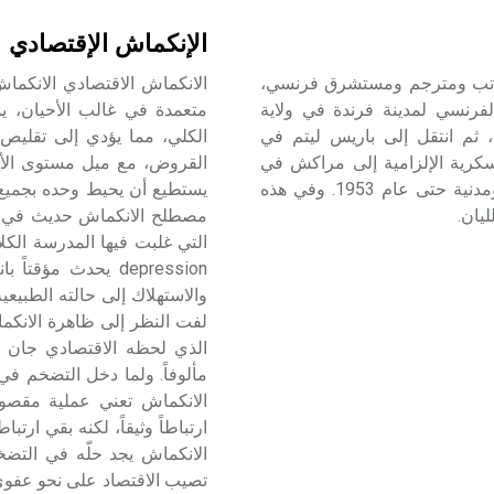
الإنكماش الإقتصادي
اك ـ) (1910ـ1995م) جاك بيرك Jacques Berrque كاتب ومترجم ومستشرق فرنسي،
الفرنسي لمدينة فرندة في ولاية
 ثم انتقل إلى باريس ليتم في
سكرية الإلزامية إلى مراكش في
المغرب، حيث عاش متنقلاً في أنحائها في وظائف عسكرية ومدنية حتى عام 1953. وفي هذه
يان.