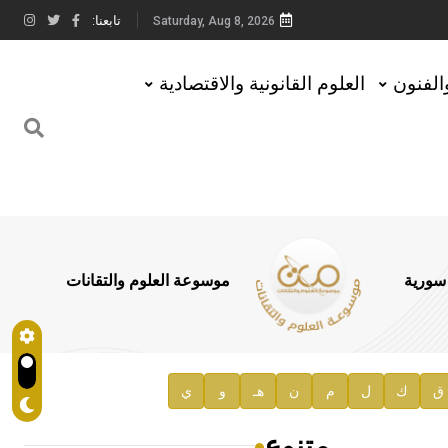
تابعنا:
Saturday, Aug 8, 2026
والفنون
العلوم القانونية والاقتصادية
 سورية
موسوعة العلوم والتقانات
ق
ك
ل
م
ن
هـ
و
ي
متنوع