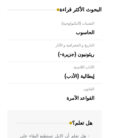
البحوث الأكثر قراءة
التقنيات (التكنولوجية)
الحاسوب
التاريخ و الجغرافية و الآثار
ريئونيون (جزيرة-)
الآداب اللاتينية
إيطالية (الأدب)
القانون
- هل تعلم أن الأبلق نوع من الفنون
الهندسية التي ارتبطت بالعمارة الإسلامية
القواعد الآمرة
في بلاد الشام ومصر خاصة، حيث يحرص
المعمار على بناء مداميكه وخاصة في
الواجهات
هل تعلم؟
- هل تعلم أن الإبل تستطيع البقاء على