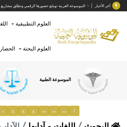
آخر الأخبار
الموسوعة العربية توسّع حضورها الرقمي وتطلق مشاريع معرف
فوز الأستاذ الدكتور وليد محمد السراقبي بجائزة كتارا ل
العلوم التطبيقية
اللغ
جائزة مجمع الملك سلمان العالمي للغة العربية 2025
الأستاذ إياد خالد الطباع مدير عام لهيئة الموسوعة العربية
العلوم البحتة
الحضارة
السيد محمد ياسين صالح وزيرا للثقافة
صدور المجلد الثامن من موسوعة الآثار في سورية
توصيات مجلس الإدارة
الموسوعة الطبية
صدور المجلد السابع من موسوعة الآثار في سورية
صدور المجلد الثامن عشر من الموسوعة الطبية
إعلان..
أ
ب
ت
ث
ج
ح
خ
د
دار الفكر الموزع الحصري لمنشورات هيئة الموسوعة العرب
البحوث
اللغات و آدابها
الآداب 