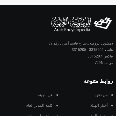
دمشق ـ الروضة ـ شارع قاسم أمين ـ رقم 39
هاتف: 3315204 - 3315205
فاكس: 3315207
ص.ب: 7296
روابط متنوعة
من نحن
عن الهيئة
أخبار الهيئة
كلمة المدير العام