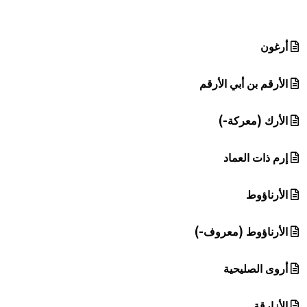
هيئة الموسوعة العربية تطلق موسوعات جديدة في عام 2026
أرغون
الأرقم بن أبي الأرقم
الأرك (معركة-)
إرم ذات العماد
الأرناؤوط
الأرناؤوط (معروف-)
أروى الصليحية
الأزارقة