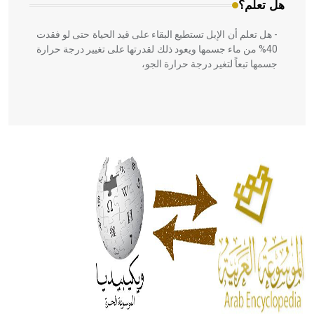
هل تعلم؟
- هل تعلم أن الإبل تستطيع البقاء على قيد الحياة حتى لو فقدت
40% من ماء جسمها ويعود ذلك لقدرتها على تغيير درجة حرارة
جسمها تبعاً لتغير درجة حرارة الجو،
- هل تعلم أن أبقراط كتب في الطب أربعة مؤلفات هي:
الحكم، الأدلة، تنظيم التغذية، ورسالته في جروح الرأس. ويعود
له الفضل بأنه حرر الطب من الدين والفلسفة.
- هل تعلم أن المرجان إفراز حيواني يتكون في البحر ويتركب
من مادة كربونات الكلسيوم، وهو أحمر أو شديد الحمرة وهو
أجود أنواعه، ويمتاز بكبر الحجم ويسمى الش