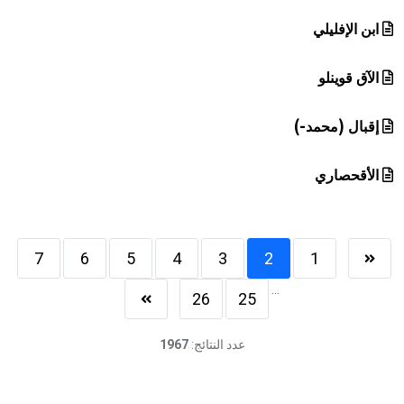
ابن الإفليلي
الآق قوينلو
إقبال (محمد-)
الأقحصاري
7
6
5
4
3
2
1
...
26
25
عدد النتائج:
1967