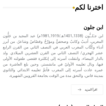
اخترنا لكم
هل تعلم أن الأبسيد كلمة فرنسية اللفظ تم اعتمادها مصطلحاً
أثرياً يستخدم في العمارة عموماً وفي العمارة الدينية الخاصة
بالكنائس خصوصاً، وفي الإنكليزية أب
ابن جلون
ابن جـَلــُّون (1338ـ1401هـ/1919ـ1981م) عبد المجيد بن جَلُّون
المغربي، أديبٌ وكاتبٌ وصحفيٌّ ومؤرِّخٌ وقصّاصٌ وشاعرٌ، من أبرز
أدباء وكُتَّاب المغرب العربي في النصف الثاني من القرن الرابع
- هل تعلم أن أبجر Abgar اسم معروف جيداً يعود إلى عدد من
الملوك الذين حكموا مدينة إديسا (الرها) من أبجر الأول وحتى
عشر الهجري/ النصف الثاني من القرن العشرين الميلادي. ولد
التاسع، وهم ينتسبون إلى أسرة أوسروين
بالدار البيضاء، وانتقلت أسرته إلى إنكلترة فقضى طفولته الأولى
فيها، ونال تعليمه الأوليّ في مانشستر، وحين بلغ العاشرة من
عمره عادت أسرته إلى المغرب فأتمَّ تعليمه الابتدائي والثانوي
بمدينة فاس، والتحق مدة من الوقت بجامعة القرويين الشهيرة،
- هل تعلم أن الأبجدية الكنعانية تتألف من /22/ علامة كتابية
sign تكتب منفصلة غير متصلة، وتعتمد المبدأ الأكوروفوني،
اقرأ المزيد
حيث تقتصر القيمة الصوتية للعلامة الك