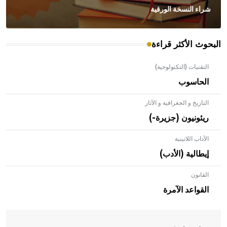
شراء النسخة الورقية
البحوث الأكثر قراءة
التقنيات (التكنولوجية)
الحاسوب
التاريخ و الجغرافية و الآثار
ريئونيون (جزيرة-)
الآداب اللاتينية
إيطالية (الأدب)
القانون
- هل تعلم أن الأبلق نوع من الفنون الهندسية التي ارتبطت
بالعمارة الإسلامية في بلاد الشام ومصر خاصة، حيث يحرص
القواعد الآمرة
المعمار على بناء مداميكه وخاصة في الواجهات