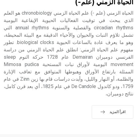
الحياة الزمني (علم-)
الحياة الزمني (علم -) علم الحياة الزمني chronobiology هو العلم
الذي يبحث في توقيت الفعاليات الحيوية الإيقاعية اليومية
circadian rhythms والفصلية والسنوية annual rhythms التي
تشمل تلاؤم النبات والحيوان والأحياء الدقيقة مع البيئة المحيطة،
وهو ما يعرف عادة بالساعات الحيوية biological clocks. تطور
مفهوم علم الحياة الزمني: انطلق علم الحياة الزمني من دراسة
الفرنسي دوميران Demairan عام 1728 حركة النوم sleep
movement اليومية لأوراق نبات المستحية Mimosa pudica
الممثلة بارتفاع الأوراق وهبوطها المتوافق مع تعاقب الإنارة
والظلمة، أو النهار والليل، وأيدت دراسات قام بها زين Zinn في عام
1759، ودو كاندول De Candole في عام 1825، أي بعد قرن كامل،
نتائج دوميران،
اقرأ المزيد