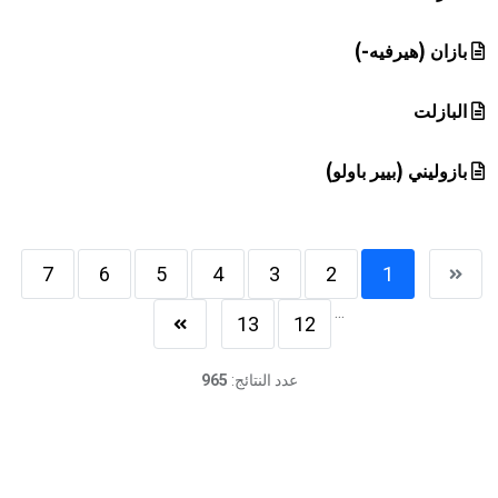
بازان (هيرفيه-)
البازلت
بازوليني (بيير باولو)
7
6
5
4
3
2
1
...
13
12
عدد النتائج:
965