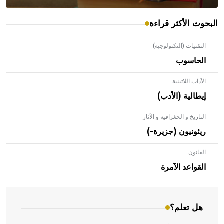
البحوث الأكثر قراءة
التقنيات (التكنولوجية)
الحاسوب
الآداب اللاتينية
إيطالية (الأدب)
التاريخ و الجغرافية و الآثار
ريئونيون (جزيرة-)
القانون
- هل تعلم أن الأبلق نوع من الفنون الهندسية التي ارتبطت
بالعمارة الإسلامية في بلاد الشام ومصر خاصة، حيث يحرص
القواعد الآمرة
المعمار على بناء مداميكه وخاصة في الواجهات
هل تعلم؟