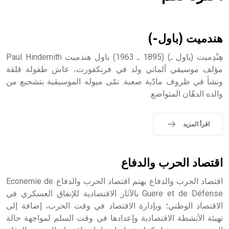
هل تعلم أن الأبسيد كلمة فرنسية اللفظ تم اعتمادها مصطلحاً
أثرياً يستخدم في العمارة عموماً وفي العمارة الدينية الخاصة
بالكنائس خصوصاً، وفي الإنكليزية أب
هندميت (باول-)
هِنْدِميت (باول ـ) (1895 ـ 1963) باول هندميت Paul Hindemith
مؤلف موسيقي ألماني ولد في فرنكفورت، عاش طفولة قلقة
ونشأ في ظروف مادّية صعبة. نمّى ميوله الموسيقية بتشجيع من
- هل تعلم أن أبجر Abgar اسم معروف جيداً يعود إلى عدد من
والده الدهّان المتواضع.
الملوك الذين حكموا مدينة إديسا (الرها) من أبجر الأول وحتى
التاسع، وهم ينتسبون إلى أسرة أوسروين
اقرأ المزيد
- هل تعلم أن الأبجدية الكنعانية تتألف من /22/ علامة كتابية
اقتصاد الحرب والدفاع
sign تكتب منفصلة غير متصلة، وتعتمد المبدأ الأكوروفوني،
حيث تقتصر القيمة الصوتية للعلامة الك
اقتصاد الحرب والدفاع يهتم اقتصاد الحرب والدفاع Econemie de
Guere et de Défense بالآثار الاقتصادية للإنفاق العسكري في
الاقتصاد الوطني؛ وبإدارة الاقتصاد في وقت الحرب، إضافة إلى
تهيئة الأنشطة الاقتصادية وإعدادها في وقت السلم لمواجهة حالة