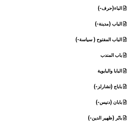
هيئة الموسوعة العربية تطلق موسوعات جديدة في عام 2026
الباء(حرف-)
الباب (مدينة-)
الباب المفتوح ( سياسة-)
باب المندب
البابا والبابوية
باباج (تشارلز-)
بابان (دنيس-)
بابُر (ظهير الدين-)