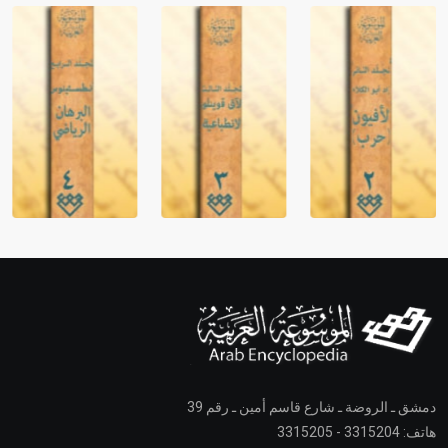
دمشق ـ الروضة ـ شارع قاسم أمين ـ رقم 39
هاتف: 3315204 - 3315205