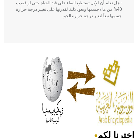
- هل تعلم أن الإبل تستطيع البقاء على قيد الحياة حتى لو فقدت
40% من ماء جسمها ويعود ذلك لقدرتها على تغيير درجة حرارة
جسمها تبعاً لتغير درجة حرارة الجو،
- هل تعلم أن أبقراط كتب في الطب أربعة مؤلفات هي:
الحكم، الأدلة، تنظيم التغذية، ورسالته في جروح الرأس. ويعود
له الفضل بأنه حرر الطب من الدين والفلسفة.
- هل تعلم أن المرجان إفراز حيواني يتكون في البحر ويتركب
من مادة كربونات الكلسيوم، وهو أحمر أو شديد الحمرة وهو
أجود أنواعه، ويمتاز بكبر الحجم ويسمى الش
اخترنا لكم