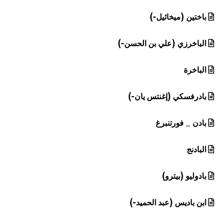
باختين (ميخائيل-)
الباخرزي (علي بن الحسن-)
الباخرة
بادرفسكي (إغنتس يان-)
بادن _ فورتنبرغ
البادنج
بادوليو (بيترو)
ابن باديس (عبد الحميد-)