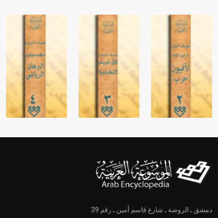
دمشق ـ الروضة ـ شارع قاسم أمين ـ رقم 39