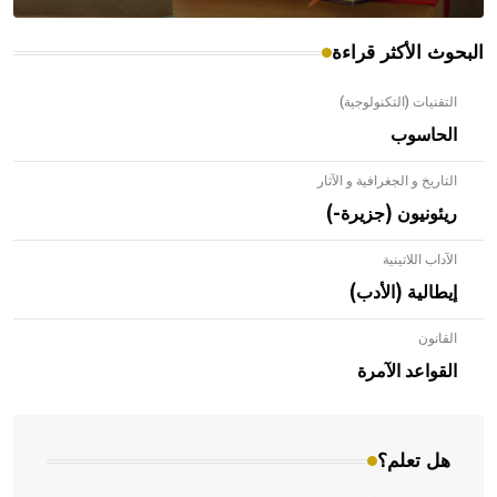
البحوث الأكثر قراءة
التقنيات (التكنولوجية)
الحاسوب
التاريخ و الجغرافية و الآثار
ريئونيون (جزيرة-)
الآداب اللاتينية
إيطالية (الأدب)
القانون
- هل تعلم أن الأبلق نوع من الفنون الهندسية التي ارتبطت
بالعمارة الإسلامية في بلاد الشام ومصر خاصة، حيث يحرص
القواعد الآمرة
المعمار على بناء مداميكه وخاصة في الواجهات
هل تعلم؟