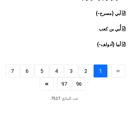
آبي (مسرح-)
أُبي بن كعب
أبيا (أدولف-)
7
6
5
4
3
2
1
...
97
96
عدد النتائج:
7527