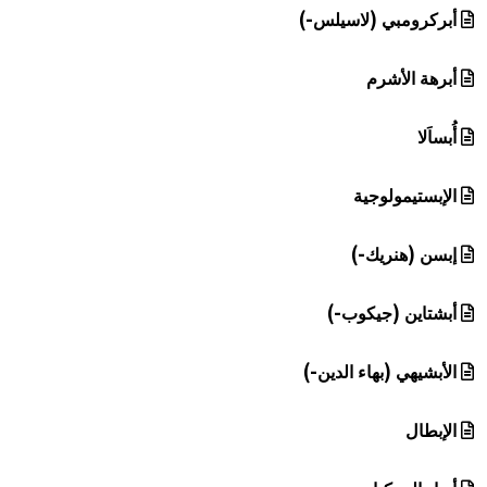
أبركرومبي (لاسيلس-)
أبرهة الأشرم
أُبساَلا
الإبستيمولوجية
إبسن (هنريك-)
أبشتاين (جيكوب-)
الأبشيهي (بهاء الدين-)
الإبطال