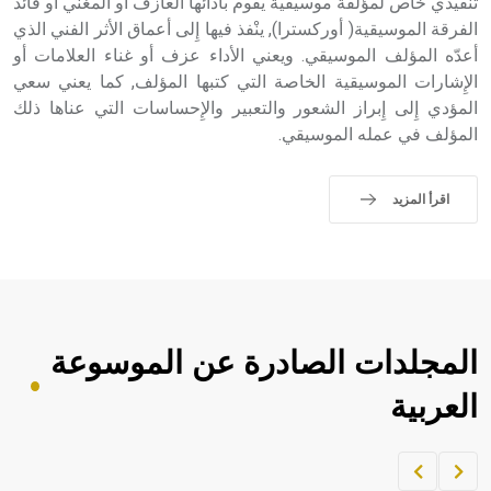
تنفيذي خاص لمؤلّفة موسيقية يقوم بأدائها العازف أو المغني أو قائد
الفرقة الموسيقية( أوركسترا), ينْفذ فيها إِلى أعماق الأثر الفني الذي
أعدّه المؤلف الموسيقي. ويعني الأداء عزف أو غناء العلامات أو
الإِشارات الموسيقية الخاصة التي كتبها المؤلف, كما يعني سعي
المؤدي إِلى إِبراز الشعور والتعبير والإِحساسات التي عناها ذلك
المؤلف في عمله الموسيقي.
اقرأ المزيد
المجلدات الصادرة عن الموسوعة
العربية