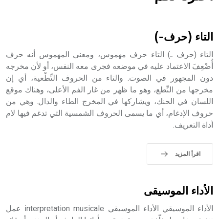
هل تعلم أن الأبسيد كلمة فرنسية اللفظ تم اعتمادها مصطلحاً
أثرياً يستخدم في العمارة عموماً وفي العمارة الدينية الخاصة
بالكنائس خصوصاً، وفي الإنكليزية أب
التاء (حرف-)
التاء (حرف ـ) التاء حرف مهموس، ومعنى المهموس أنه حرف
أُضْعِفَ الاعتماد عليه في موضعه فجرى معه النفس، أو لأن مخرجه
دون المجهور في الصوت. والتاء من الحروف النِّطْعية، أي إن
- هل تعلم أن أبجر Abgar اسم معروف جيداً يعود إلى عدد من
الملوك الذين حكموا مدينة إديسا (الرها) من أبجر الأول وحتى
مخرجها من النِّطع، وهو ما ظهر من غار الفم الأعلى، وهناك موقع
التاسع، وهم ينتسبون إلى أسرة أوسروين
اللسان في الحنك، ويشاركها في المخرج الطاء والدال. وهي من
حروف الإدغام، أي ما يسمى الحروف الشمسية التي تدغم فيها لام
أداة التعريف.
- هل تعلم أن الأبجدية الكنعانية تتألف من /22/ علامة كتابية
اقرأ المزيد
sign تكتب منفصلة غير متصلة، وتعتمد المبدأ الأكوروفوني،
حيث تقتصر القيمة الصوتية للعلامة الك
الأداء الموسيقى
الأداء الموسيقي الأداء الموسيقي interpretation musicale عمل