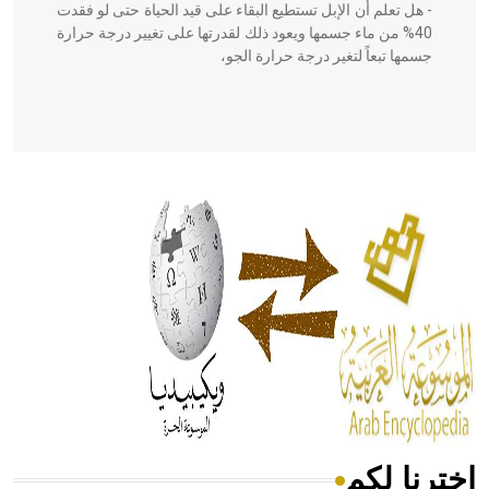
- هل تعلم أن الإبل تستطيع البقاء على قيد الحياة حتى لو فقدت
40% من ماء جسمها ويعود ذلك لقدرتها على تغيير درجة حرارة
جسمها تبعاً لتغير درجة حرارة الجو،
- هل تعلم أن أبقراط كتب في الطب أربعة مؤلفات هي:
الحكم، الأدلة، تنظيم التغذية، ورسالته في جروح الرأس. ويعود
له الفضل بأنه حرر الطب من الدين والفلسفة.
- هل تعلم أن المرجان إفراز حيواني يتكون في البحر ويتركب
من مادة كربونات الكلسيوم، وهو أحمر أو شديد الحمرة وهو
أجود أنواعه، ويمتاز بكبر الحجم ويسمى الش
اخترنا لكم