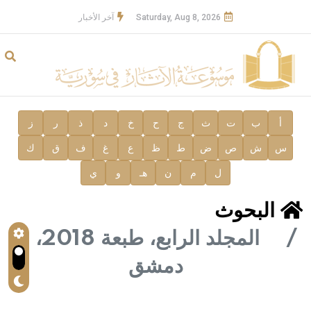
Saturday, Aug 8, 2026
آخر الأخبار
أ
ب
ت
ث
ج
ح
خ
د
ذ
ر
ز
س
ش
ص
ض
ط
ظ
ع
غ
ف
ق
ك
ل
م
ن
هـ
و
ي
البحوث
المجلد الرابع، طبعة 2018،
دمشق