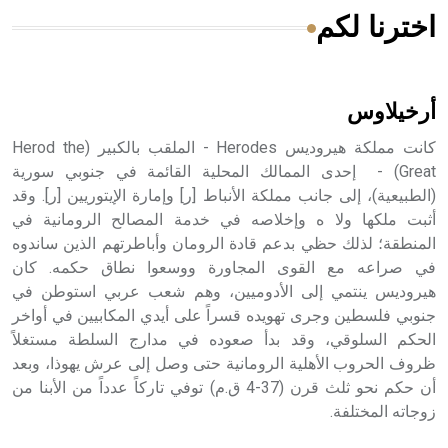
اخترنا لكم
هل تعلم أن الأبسيد كلمة فرنسية اللفظ تم اعتمادها مصطلحاً
أثرياً يستخدم في العمارة عموماً وفي العمارة الدينية الخاصة
بالكنائس خصوصاً، وفي الإنكليزية أب
أرخيلاوس
كانت مملكة هيروديس Herodes - الملقب بالكبير (Herod the
Great) - إحدى الممالك المحلية القائمة في جنوبي سورية
(الطبيعية)، إلى جانب مملكة الأنباط [ر] وإمارة الإيتوريين [ر]. وقد
- هل تعلم أن أبجر Abgar اسم معروف جيداً يعود إلى عدد من
الملوك الذين حكموا مدينة إديسا (الرها) من أبجر الأول وحتى
أثبت ملكها ولا ه وإخلاصه في خدمة المصالح الرومانية في
التاسع، وهم ينتسبون إلى أسرة أوسروين
المنطقة؛ لذلك حظي بدعم قادة الرومان وأباطرتهم الذين ساندوه
في صراعه مع القوى المجاورة ووسعوا نطاق حكمه. كان
هيروديس ينتمي إلى الأدوميين، وهم شعب عربي استوطن في
جنوبي فلسطين وجرى تهويده قسراً على أيدي المكابيين في أواخر
الحكم السلوقي، وقد بدأ صعوده في مدارج السلطة مستغلاً
- هل تعلم أن الأبجدية الكنعانية تتألف من /22/ علامة كتابية
ظروف الحروب الأهلية الرومانية حتى وصل إلى عرش يهوذا، وبعد
sign تكتب منفصلة غير متصلة، وتعتمد المبدأ الأكوروفوني،
أن حكم نحو ثلث قرن (37-4 ق.م) توفي تاركاً عدداً من الأبنا من
حيث تقتصر القيمة الصوتية للعلامة الك
زوجاته المختلفة.