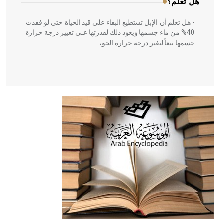
هل تعلم؟
- هل تعلم أن الإبل تستطيع البقاء على قيد الحياة حتى لو فقدت
40% من ماء جسمها ويعود ذلك لقدرتها على تغيير درجة حرارة
جسمها تبعاً لتغير درجة حرارة الجو،
- هل تعلم أن أبقراط كتب في الطب أربعة مؤلفات هي:
الحكم، الأدلة، تنظيم التغذية، ورسالته في جروح الرأس. ويعود
له الفضل بأنه حرر الطب من الدين والفلسفة.
- هل تعلم أن المرجان إفراز حيواني يتكون في البحر ويتركب
من مادة كربونات الكلسيوم، وهو أحمر أو شديد الحمرة وهو
أجود أنواعه، ويمتاز بكبر الحجم ويسمى الش