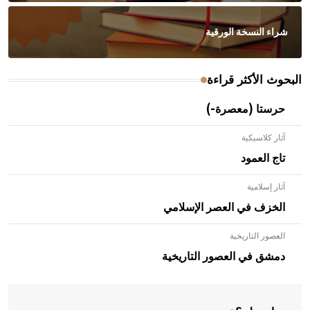
شراء النسخة الورقية
البحوث الأكثر قراءة
حرستا (معصرة-)
آثار كلاسيكية
تاج العمود
آثار إسلامية
الخزف في العصر الإسلامي
العصور التاريخية
- هل تعلم أن الأبلق نوع من الفنون الهندسية التي ارتبطت
بالعمارة الإسلامية في بلاد الشام ومصر خاصة، حيث يحرص
دمشق في العصور التاريخية
المعمار على بناء مداميكه وخاصة في الواجهات