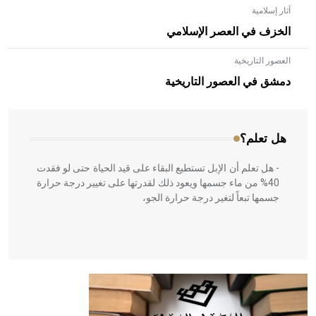
آثار إسلامية
الخزف في العصر الإسلامي
العصور التاريخية
- هل تعلم أن الأبلق نوع من الفنون الهندسية التي ارتبطت
بالعمارة الإسلامية في بلاد الشام ومصر خاصة، حيث يحرص
دمشق في العصور التاريخية
المعمار على بناء مداميكه وخاصة في الواجهات
هل تعلم؟
- هل تعلم أن الإبل تستطيع البقاء على قيد الحياة حتى لو فقدت
40% من ماء جسمها ويعود ذلك لقدرتها على تغيير درجة حرارة
جسمها تبعاً لتغير درجة حرارة الجو،
- هل تعلم أن أبقراط كتب في الطب أربعة مؤلفات هي:
الحكم، الأدلة، تنظيم التغذية، ورسالته في جروح الرأس. ويعود
له الفضل بأنه حرر الطب من الدين والفلسفة.