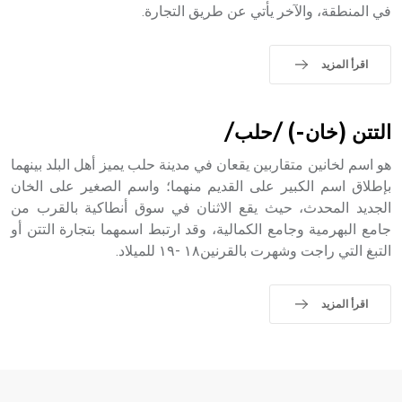
في المنطقة، والآخر يأتي عن طريق التجارة.
اقرأ المزيد
- هل تعلم أن الأبجدية الكنعانية تتألف من /22/ علامة كتابية
sign تكتب منفصلة غير متصلة، وتعتمد المبدأ الأكوروفوني،
حيث تقتصر القيمة الصوتية للعلامة الك
التتن (خان-) /حلب/
هو اسم لخانين متقاربين يقعان في مدينة حلب يميز أهل البلد بينهما
بإطلاق اسم الكبير على القديم منهما؛ واسم الصغير على الخان
الجديد المحدث، حيث يقع الاثنان في سوق أنطاكية بالقرب من
جامع البهرمية وجامع الكمالية، وقد ارتبط اسمهما بتجارة التتن أو
التبغ التي راجت وشهرت بالقرنين١٨ -١٩ للميلاد.
اقرأ المزيد