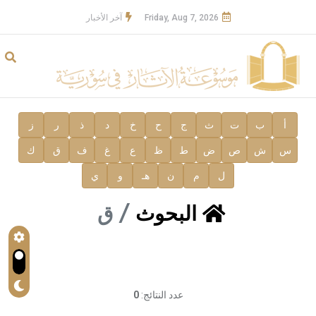
Friday, Aug 7, 2026
آخر الأخبار
أ
ب
ت
ث
ج
ح
خ
د
ذ
ر
ز
س
ش
ص
ض
ط
ظ
ع
غ
ف
ق
ك
ل
م
ن
هـ
و
ي
البحوث
ق
عدد النتائج:
0