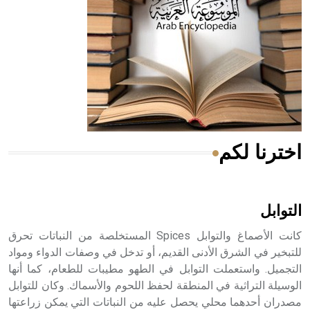
- هل تعلم أن المرجان إفراز حيواني يتكون في البحر ويتركب
من مادة كربونات الكلسيوم، وهو أحمر أو شديد الحمرة وهو
أجود أنواعه، ويمتاز بكبر الحجم ويسمى الش
اخترنا لكم
هل تعلم أن الأبسيد كلمة فرنسية اللفظ تم اعتمادها مصطلحاً
أثرياً يستخدم في العمارة عموماً وفي العمارة الدينية الخاصة
بالكنائس خصوصاً، وفي الإنكليزية أب
التوابل
كانت الأصماغ والتوابل Spices المستخلصة من النباتات تحرق
للتبخير في الشرق الأدنى القديم، أو تدخل في وصفات الدواء ومواد
التجميل. واستعملت التوابل في الطهو مطيبات للطعام، كما أنها
- هل تعلم أن أبجر Abgar اسم معروف جيداً يعود إلى عدد من
الملوك الذين حكموا مدينة إديسا (الرها) من أبجر الأول وحتى
الوسيلة التراثية في المنطقة لحفظ اللحوم والأسماك. وكان للتوابل
التاسع، وهم ينتسبون إلى أسرة أوسروين
مصدران أحدهما محلي يحصل عليه من النباتات التي يمكن زراعتها