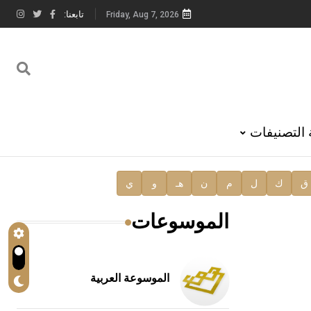
تابعنا:
Friday, Aug 7, 2026
 التصنيفات
ق
ك
ل
م
ن
هـ
و
ي
الموسوعات
الموسوعة العربية