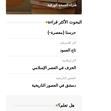
شراء النسخة الورقية
البحوث الأكثر قراءة
حرستا (معصرة-)
آثار كلاسيكية
تاج العمود
آثار إسلامية
الخزف في العصر الإسلامي
العصور التاريخية
- هل تعلم أن الأبلق نوع من الفنون
الهندسية التي ارتبطت بالعمارة الإسلامية
دمشق في العصور التاريخية
في بلاد الشام ومصر خاصة، حيث يحرص
المعمار على بناء مداميكه وخاصة في
الواجهات
هل تعلم؟