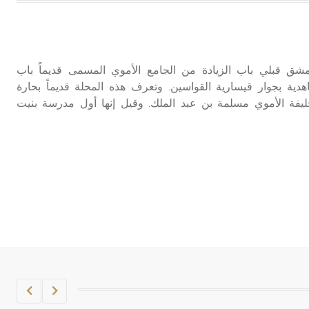
هل تعلم أن الأبسيد كلمة فرنسية اللفظ
تم اعتمادها مصطلحاً أثرياً يستخدم في
العمارة عموماً وفي العمارة الدينية
الخاصة بالكنائس خصوصاً، وفي
مشق قبلي باب الزيادة من الجامع الأموي المسمى قديماً باب
الإنكليزية أب
ية بجوار قيسارية القواسين. وتعرف هذه المحلة قديماً بحارة
ليفة الأموي مسلمة بن عبد الملك. وقيل إنها أول مدرسة بنيت
- هل تعلم أن أبجر Abgar اسم معروف
جيداً يعود إلى عدد من الملوك الذين
حكموا مدينة إديسا (الرها) من أبجر الأول
وحتى التاسع، وهم ينتسبون إلى أسرة
أوسروين
- هل تعلم أن الأبجدية الكنعانية تتألف من
/22/ علامة كتابية sign تكتب منفصلة
غير متصلة، وتعتمد المبدأ الأكوروفوني،
حيث تقتصر القيمة الصوتية للعلامة الك