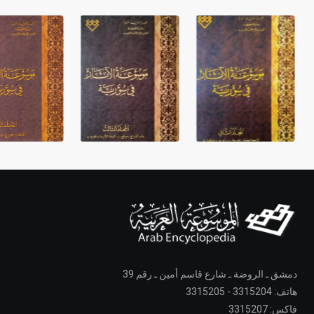
دمشق ـ الروضة ـ شارع قاسم أمين ـ رقم 39
هاتف: 3315204 - 3315205
فاكس: 3315207