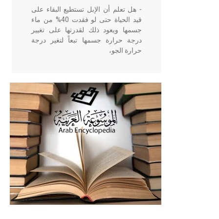
- هل تعلم أن الإبل تستطيع البقاء على
قيد الحياة حتى لو فقدت 40% من ماء
جسمها ويعود ذلك لقدرتها على تغيير
درجة حرارة جسمها تبعاً لتغير درجة
حرارة الجو،
- هل تعلم أن أبقراط كتب في الطب
أربعة مؤلفات هي: الحكم، الأدلة، تنظيم
التغذية، ورسالته في جروح الرأس.
ويعود له الفضل بأنه حرر الطب من
الدين والفلسفة.
- هل تعلم أن المرجان إفراز حيواني
يتكون في البحر ويتركب من مادة
كربونات الكلسيوم، وهو أحمر أو شديد
الحمرة وهو أجود أنواعه، ويمتاز بكبر
الحجم ويسمى الش