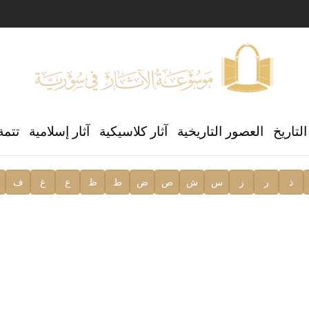
ن العالمي للغة العربية
لتاريخ
العصور التاريخية
آثار كلاسيكية
آثار إسلامية
تتمة
ذ
ر
ز
س
ش
ص
ض
ط
ظ
ع
غ
ف
ية