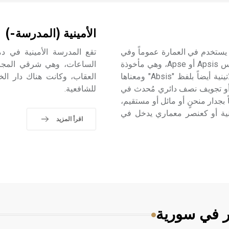
الأمينية (المدرسة-)
 أثرياً يستخدم في العمارة عموماً وفي
تقع المدرسة الأمينية في د
العمارة الدينية الخاصة بالكنائس خصوصاً، وفي الإنكليزية أبسيس Apsis أو Apse، وهي مأخوذة
الساعات، وهي شرقي المجاهد
عن الأصل الإغريقي ayiαψιç باللفظ "apsis"، وتبنّتها اللغة اللاتينية أيضاً بلفظ "Absis" ومعناها
العقاب، وكانت هناك دار الخ
 أو تجويف نصف دائري مُحدث في
للشافعية.
جدار منحنٍ أو مائل أو مستقيم،
ينية أو كعنصر معماري يدخل في
اقرأ المزيد
ر في سورية