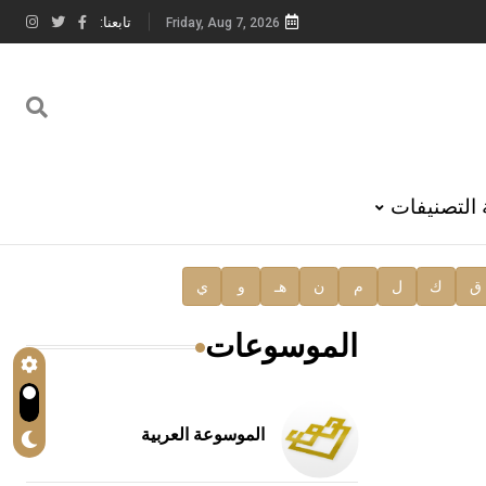
تابعنا:
Friday, Aug 7, 2026
 التصنيفات
ق
ك
ل
م
ن
هـ
و
ي
الموسوعات
الموسوعة العربية