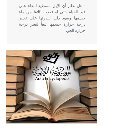
- هل تعلم أن الإبل تستطيع البقاء على
قيد الحياة حتى لو فقدت 40% من ماء
جسمها ويعود ذلك لقدرتها على تغيير
درجة حرارة جسمها تبعاً لتغير درجة
حرارة الجو،
- هل تعلم أن أبقراط كتب في الطب
أربعة مؤلفات هي: الحكم، الأدلة، تنظيم
التغذية، ورسالته في جروح الرأس.
ويعود له الفضل بأنه حرر الطب من
الدين والفلسفة.
- هل تعلم أن المرجان إفراز حيواني
يتكون في البحر ويتركب من مادة
كربونات الكلسيوم، وهو أحمر أو شديد
الحمرة وهو أجود أنواعه، ويمتاز بكبر
الحجم ويسمى الش