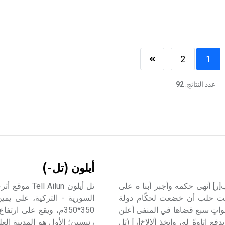
2
1
عدد النتائج:
92
أيلون (تل-)
إيلمّا Ilim-ilimma آخر ملوك حلب[ر] أنهى حكمه وأجبر أبنا ه على
لفرات)، ومالبثت حلب أن خضعت لحكّام دولة
السورية - التركية، على يمين
ة، فلما عاد أحد الأبنا وهو إدريمي Idrimi بعد سنواتٍ سبع قضاها في المنفى أعلن
ي باراترنا Parrattarna، والتزم أن يدفع إتاوةً له، واتخذ ألالاخ[ر] (تل