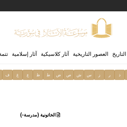
ن العالمي للغة العربية
لتاريخ
العصور التاريخية
آثار كلاسيكية
آثار إسلامية
تتمة
ذ
ر
ز
س
ش
ص
ض
ط
ظ
ع
غ
ف
ية
الخاتونية (مدرسة-)