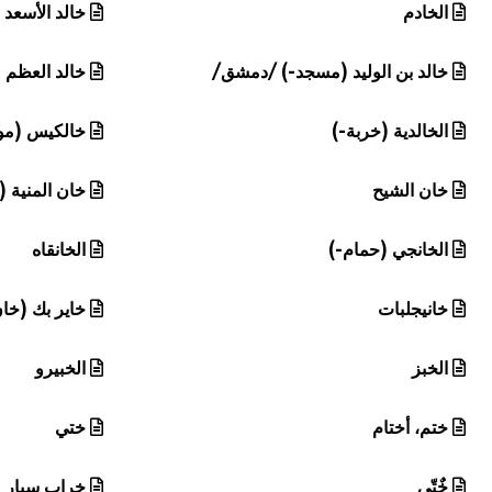
الخادم
خالد الأسعد
خالد بن الوليد (مسجد-) /دمشق/
خالد العظم 
الخالدية (خربة-)
خالكيس (مو
خان الشيح
خان المنية 
الخانجي (حمام-)
الخانقاه
خانيجلبات
خاير بك (خا
الخبز
الخبيرو
ختم، أختام
ختي
خٌتّي
خراب سيار (