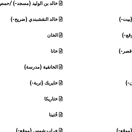
خالد بن الوليد (مسجد-) /حمص
(بيت-)
خالد النقشبندي (ضريح-)
قع-)
الخان
(قصر-)
خانا
الخانقية (مدرسة)
ن-)
خايربك (تربة-)
ختاريكا
خٌتينا
موقع-)
خراب شمس (موقع-)