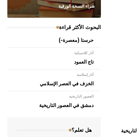
شراء النسخة الورقية
البحوث الأكثر قراءة
حرستا (معصرة-)
آثار كلاسيكية
تاج العمود
آثار إسلامية
الخزف في العصر الإسلامي
العصور التاريخية
- هل تعلم أن الأبلق نوع من الفنون
الهندسية التي ارتبطت بالعمارة الإسلامية
دمشق في العصور التاريخية
في بلاد الشام ومصر خاصة، حيث يحرص
المعمار على بناء مداميكه وخاصة في
الواجهات
هل تعلم؟
تاريخية