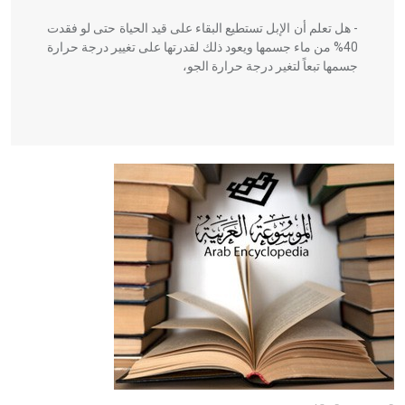
- هل تعلم أن الإبل تستطيع البقاء على قيد الحياة حتى لو فقدت
40% من ماء جسمها ويعود ذلك لقدرتها على تغيير درجة حرارة
جسمها تبعاً لتغير درجة حرارة الجو،
- هل تعلم أن أبقراط كتب في الطب أربعة مؤلفات هي:
الحكم، الأدلة، تنظيم التغذية، ورسالته في جروح الرأس. ويعود
له الفضل بأنه حرر الطب من الدين والفلسفة.
- هل تعلم أن المرجان إفراز حيواني يتكون في البحر ويتركب
من مادة كربونات الكلسيوم، وهو أحمر أو شديد الحمرة وهو
أجود أنواعه، ويمتاز بكبر الحجم ويسمى الش