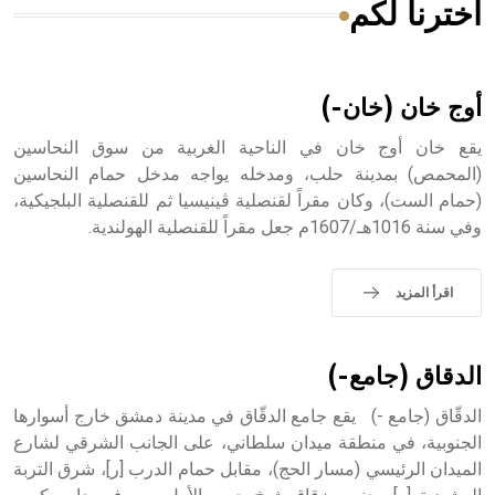
اخترنا لكم
هل تعلم أن الأبسيد كلمة فرنسية اللفظ تم اعتمادها مصطلحاً
أثرياً يستخدم في العمارة عموماً وفي العمارة الدينية الخاصة
بالكنائس خصوصاً، وفي الإنكليزية أب
أوج خان (خان-)
يقع خان أوج خان في الناحية الغربية من سوق النحاسين
(المحمص) بمدينة حلب، ومدخله يواجه مدخل حمام النحاسين
(حمام الست)، وكان مقراً لقنصلية ڤينيسيا ثم للقنصلية البلجيكية،
- هل تعلم أن أبجر Abgar اسم معروف جيداً يعود إلى عدد من
وفي سنة 1016هـ/1607م جعل مقراً للقنصلية الهولندية.
الملوك الذين حكموا مدينة إديسا (الرها) من أبجر الأول وحتى
التاسع، وهم ينتسبون إلى أسرة أوسروين
اقرأ المزيد
- هل تعلم أن الأبجدية الكنعانية تتألف من /22/ علامة كتابية
الدقاق (جامع-)
sign تكتب منفصلة غير متصلة، وتعتمد المبدأ الأكوروفوني،
حيث تقتصر القيمة الصوتية للعلامة الك
الدقّاق (جامع -) يقع جامع الدقّاق في مدينة دمشق خارج أسوارها
الجنوبية، في منطقة ميدان سلطاني، على الجانب الشرقي لشارع
الميدان الرئيسي (مسار الحج)، مقابل حمام الدرب [ر]، شرق التربة