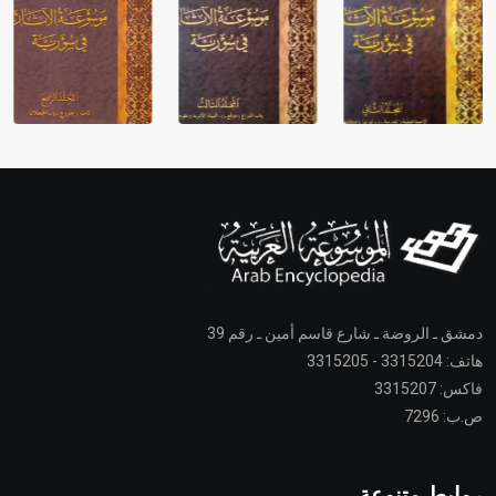
دمشق ـ الروضة ـ شارع قاسم أمين ـ رقم 39
هاتف: 3315204 - 3315205
فاكس: 3315207
ص.ب: 7296