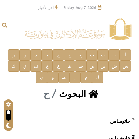
Friday, Aug 7, 2026
آخر الأخبار
أ
ب
ت
ث
ج
ح
خ
د
ذ
ر
ز
س
ش
ص
ض
ط
ظ
ع
غ
ف
ق
ك
ل
م
ن
هـ
و
ي
البحوث
ح
حاتوساس
حاتوسيلس