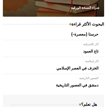
شراء النسخة الورقية
البحوث الأكثر قراءة
حرستا (معصرة-)
آثار كلاسيكية
تاج العمود
آثار إسلامية
الخزف في العصر الإسلامي
العصور التاريخية
- هل تعلم أن الأبلق نوع من الفنون الهندسية التي ارتبطت
بالعمارة الإسلامية في بلاد الشام ومصر خاصة، حيث يحرص
دمشق في العصور التاريخية
المعمار على بناء مداميكه وخاصة في الواجهات
هل تعلم؟