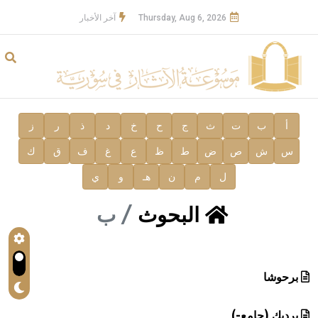
Thursday, Aug 6, 2026
آخر الأخبار
أ
ب
ت
ث
ج
ح
خ
د
ذ
ر
ز
س
ش
ص
ض
ط
ظ
ع
غ
ف
ق
ك
ل
م
ن
هـ
و
ي
البحوث
ب
برحوشا
بردبك (جامع-)