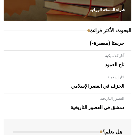
شراء النسخة الورقية
البحوث الأكثر قراءة
حرستا (معصرة-)
آثار كلاسيكية
تاج العمود
آثار إسلامية
الخزف في العصر الإسلامي
العصور التاريخية
- هل تعلم أن الأبلق نوع من الفنون الهندسية التي ارتبطت
بالعمارة الإسلامية في بلاد الشام ومصر خاصة، حيث يحرص
دمشق في العصور التاريخية
المعمار على بناء مداميكه وخاصة في الواجهات
هل تعلم؟