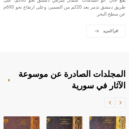
يقع خان "أبو الشامات" شمال شرقي دمشق نحو 60كم، على
طريق دمشق تدمر بعد 20كم من الضمير، وعلى ارتفاع نحو 693م
عن سطح البحر.
اقرأ المزيد
المجلدات الصادرة عن موسوعة
الآثار في سورية