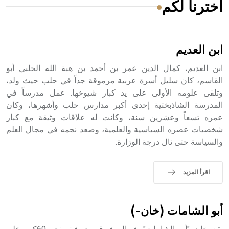
اخترنا لكم
هل تعلم أن الأبسيد كلمة فرنسية اللفظ تم اعتمادها مصطلحاً
أثرياً يستخدم في العمارة عموماً وفي العمارة الدينية الخاصة
بالكنائس خصوصاً، وفي الإنكليزية أب
ابن العديم
ابن العديم، كمال الدين عمر بن أحمد بن هبة الله الحلبي أبو
القاسم، كان سليل أسرة عربية مرموقة جداً في حلب حيث ولد،
وتلقى علومه الأولى على يد كبار شيوخها. عمل مدرساً في
- هل تعلم أن أبجر Abgar اسم معروف جيداً يعود إلى عدد من
الملوك الذين حكموا مدينة إديسا (الرها) من أبجر الأول وحتى
المدرسة الشاذبختية إحدى أكبر مدارس حلب وأشهرها، وكان
التاسع، وهم ينتسبون إلى أسرة أوسروين
عمره تسعاً وعشرين سنة، وكانت له علاقات وثيقة مع كبار
شخصيات عصره السياسية والعلمية، وصعد نجمه في مجال العلم
والسياسة حتى نال درجة الوزارة.
- هل تعلم أن الأبجدية الكنعانية تتألف من /22/ علامة كتابية
اقرأ المزيد
sign تكتب منفصلة غير متصلة، وتعتمد المبدأ الأكوروفوني،
حيث تقتصر القيمة الصوتية للعلامة الك
أبو الشامات (خان-)