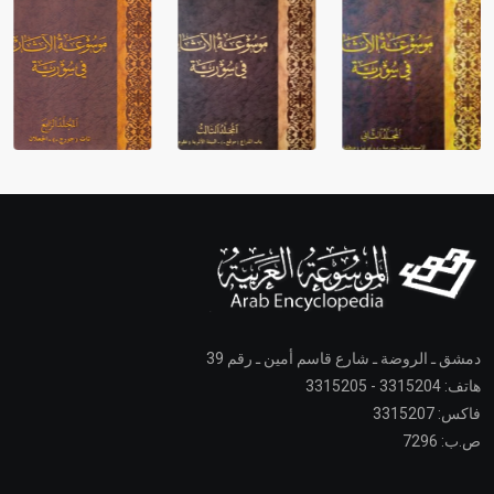
دمشق ـ الروضة ـ شارع قاسم أمين ـ رقم 39
هاتف: 3315204 - 3315205
فاكس: 3315207
ص.ب: 7296