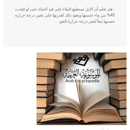
- هل تعلم أن الإبل تستطيع البقاء على قيد الحياة حتى لو فقدت
40% من ماء جسمها ويعود ذلك لقدرتها على تغيير درجة حرارة
جسمها تبعاً لتغير درجة حرارة الجو،
- هل تعلم أن أبقراط كتب في الطب أربعة مؤلفات هي:
الحكم، الأدلة، تنظيم التغذية، ورسالته في جروح الرأس. ويعود
له الفضل بأنه حرر الطب من الدين والفلسفة.
- هل تعلم أن المرجان إفراز حيواني يتكون في البحر ويتركب
من مادة كربونات الكلسيوم، وهو أحمر أو شديد الحمرة وهو
أجود أنواعه، ويمتاز بكبر الحجم ويسمى الش