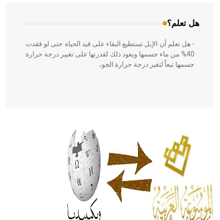
هل تعلم؟
- هل تعلم أن الإبل تستطيع البقاء على قيد الحياة حتى لو فقدت
40% من ماء جسمها ويعود ذلك لقدرتها على تغيير درجة حرارة
جسمها تبعاً لتغير درجة حرارة الجو،
- هل تعلم أن أبقراط كتب في الطب أربعة مؤلفات هي:
الحكم، الأدلة، تنظيم التغذية، ورسالته في جروح الرأس. ويعود
له الفضل بأنه حرر الطب من الدين والفلسفة.
- هل تعلم أن المرجان إفراز حيواني يتكون في البحر ويتركب
من مادة كربونات الكلسيوم، وهو أحمر أو شديد الحمرة وهو
أجود أنواعه، ويمتاز بكبر الحجم ويسمى الش