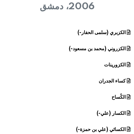
هيئة الموسوعة العربية تطلق موسوعات جديدة في عام 2026
2006، دمشق
الكزبري (سلمى الحفار-)
الكزروني (محمد بن مسعود-)
الكزورينات
كساء الجدران
الكُساح
الكسار (علي-)
الكسائي (علي بن حمزة-)