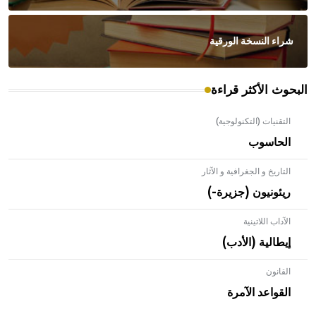
شراء النسخة الورقية
البحوث الأكثر قراءة
التقنيات (التكنولوجية)
الحاسوب
التاريخ و الجغرافية و الآثار
ريئونيون (جزيرة-)
الآداب اللاتينية
إيطالية (الأدب)
القانون
- هل تعلم أن الأبلق نوع من الفنون الهندسية التي ارتبطت
بالعمارة الإسلامية في بلاد الشام ومصر خاصة، حيث يحرص
القواعد الآمرة
المعمار على بناء مداميكه وخاصة في الواجهات