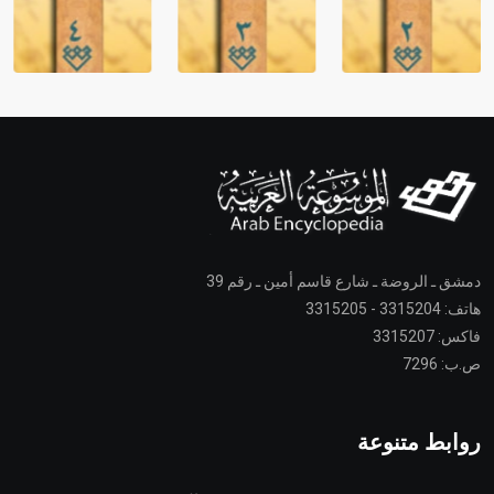
دمشق ـ الروضة ـ شارع قاسم أمين ـ رقم 39
هاتف: 3315204 - 3315205
فاكس: 3315207
ص.ب: 7296
روابط متنوعة