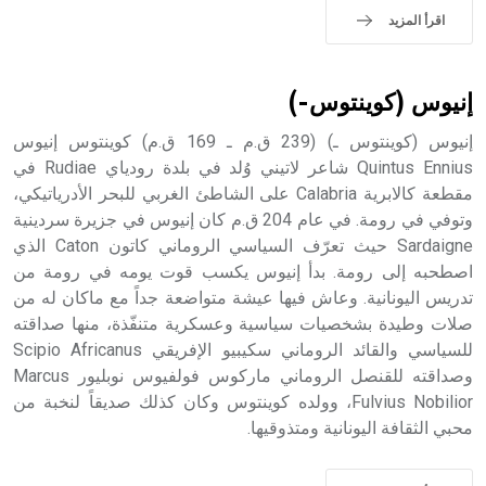
اقرأ المزيد
إنيوس (كوينتوس-)
إنيوس (كوينتوس ـ) (239 ق.م ـ 169 ق.م) كوينتوس إنيوس
Quintus Ennius شاعر لاتيني وُلد في بلدة رودياي Rudiae في
مقطعة كالابرية Calabria على الشاطئ الغربي للبحر الأدرياتيكي،
وتوفي في رومة. في عام 204 ق.م كان إنيوس في جزيرة سردينية
Sardaigne حيث تعرّف السياسي الروماني كاتون Caton الذي
اصطحبه إلى رومة. بدأ إنيوس يكسب قوت يومه في رومة من
تدريس اليونانية. وعاش فيها عيشة متواضعة جداً مع ماكان له من
صلات وطيدة بشخصيات سياسية وعسكرية متنفّذة، منها صداقته
للسياسي والقائد الروماني سكيبيو الإفريقي Scipio Africanus
وصداقته للقنصل الروماني ماركوس فولفيوس نوبليور Marcus
Fulvius Nobilior، وولده كوينتوس وكان كذلك صديقاً لنخبة من
محبي الثقافة اليونانية ومتذوقيها.