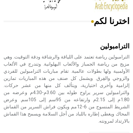
اخترنا لكم
هل تعلم أن الأبسيد كلمة فرنسية اللفظ تم اعتمادها مصطلحاً
أثرياً يستخدم في العمارة عموماً وفي العمارة الدينية الخاصة
بالكنائس خصوصاً، وفي الإنكليزية أب
الترامبولين
الترامبولين رياضة تعتمد على اللياقة والرشاقة ودقة التوقيت. وهي
مزيج من رياضة الجمباز والألعاب البهلوانية. وتندرج في الألعاب
الأولمبية ولها بطولات عالمية. تقام مباريات الترامبولين للفردي
- هل تعلم أن أبجر Abgar اسم معروف جيداً يعود إلى عدد من
الملوك الذين حكموا مدينة إديسا (الرها) من أبجر الأول وحتى
والزوجي والفِرق. ويشمل كل صنف من هذه المباريات تمارين
التاسع، وهم ينتسبون إلى أسرة أوسروين
إلزامية وأخرى اختيارية، ويتألف كل منها من عشر حركات.
والترامبولين سرير يراوح طوله بين 3.60م-4.30م وعرضه من
1.80م إلى 2.15م وارتفاعه من 95سم إلى 105سم. وعرض
الشريط المنسوج من 6-12مم ويكون فراش السرير من القماش
المحاك ويغطى إطاره باللباد من أجل السلامة ويسمح هذا القماش
- هل تعلم أن الأبجدية الكنعانية تتألف من /22/ علامة كتابية
بالارتداد لمرونته.
sign تكتب منفصلة غير متصلة، وتعتمد المبدأ الأكوروفوني،
حيث تقتصر القيمة الصوتية للعلامة الك