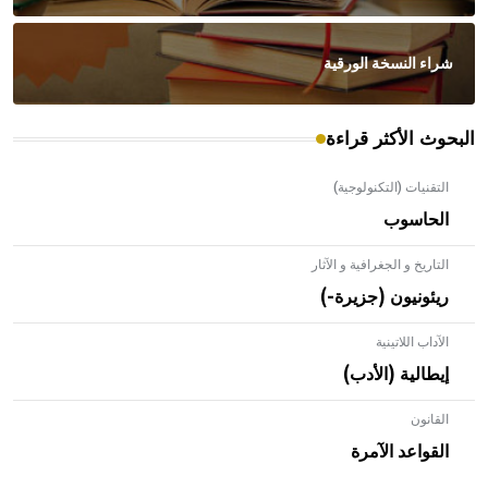
شراء النسخة الورقية
البحوث الأكثر قراءة
التقنيات (التكنولوجية)
الحاسوب
التاريخ و الجغرافية و الآثار
ريئونيون (جزيرة-)
الآداب اللاتينية
إيطالية (الأدب)
القانون
- هل تعلم أن الأبلق نوع من الفنون الهندسية التي ارتبطت
بالعمارة الإسلامية في بلاد الشام ومصر خاصة، حيث يحرص
القواعد الآمرة
المعمار على بناء مداميكه وخاصة في الواجهات