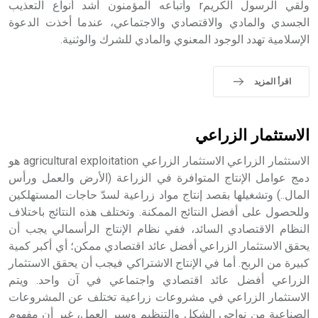
ولقي الرسول الكريمr وأتباعه المؤمنون أشد أنواع التعذيب
الجسدي والمادي والاقتصادي والاجتماعي، عندما أخذت الدعوة
الإسلامية تهدد الوجود المعنوي والمادي للشرك والوثنية.
اقرأ المزيد
الاستثمار الزراعي
الاستثمار الزراعي الاستثمار الزراعي agricultural exploitation هو
دمج عوامل الإنتاج المتوافرة في الزراعة (الأرض والعمل ورأس
المال..) وتشغيلها بقصد إنتاج مواد زراعية لسدّ حاجات المستهلكين
وللحصول على أفضل النتائج الممكنة. وتختلف هذه النتائج باختلاف
النظام الاقتصادي السائد، ففي نظام الإنتاج الرأسمالي يجب أن
يحقق الاستثمار الزراعي أفضل عائد اقتصادي ممكن؛ أي أكبر كمية
كبيرة من الربح. أما في الإنتاج الاشتراكي فيجب أن يحقق الاستثمار
الزراعي أفضل عائد اقتصادي واجتماعي في آن واحد. ويتم
الاستثمار الزراعي في مشروعات زراعية تختلف عن المشروعات
الصناعية من نواحي الشكل والتنظيم وسير العمل، غير أن مفهوم