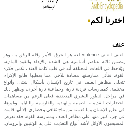
اخترنا لكم
هل تعلم أن الأبسيد كلمة فرنسية اللفظ تم اعتمادها مصطلحاً
أثرياً يستخدم في العمارة عموماً وفي العمارة الدينية الخاصة
بالكنائس خصوصاً، وفي الإنكليزية أب
عنف
العنف العنف violence لغة هو الخرق بالأمر وقلة الرفق به، وهو
يتضمن ثلاثة عناصر أساسية هي الشدة والإيذاء والقوة المادية،
ويُلاحظ في اللغات المختلفة أنه في قلب كلمة العنف تكمن فكرة
- هل تعلم أن أبجر Abgar اسم معروف جيداً يعود إلى عدد من
الملوك الذين حكموا مدينة إديسا (الرها) من أبجر الأول وحتى
القوة، فتأتي ممارستها مضادة للآخر، مما يعطيها طابع الإكراه.
التاسع، وهم ينتسبون إلى أسرة أوسروين
تتجلى مظاهر العنف في تاريخ الإنسان بأشكال شتى، وأنواع
مختلفة، كممارسات فردية تارة، وجماعية تارة أخرى، ويظهر ذلك
في مراحل التطور البشري المتعددة، فعلى الرغم من مساهمات
الحضارات القديمة، الصينية والهندية والفارسية والبابلية وغيرها،
في تطور الإنسان وما قدمته من نتاج ثقافي وحضاري، إلا أنها قامت
- هل تعلم أن الأبجدية الكنعانية تتألف من /22/ علامة كتابية
في جزء كبير منها على مظاهر العنف وممارسة القوة، فقد تعرض
sign تكتب منفصلة غير متصلة، وتعتمد المبدأ الأكوروفوني،
المسيحيون الأوائل لأشد أنواع التعذيب على يد الوثنيين والرومان،
حيث تقتصر القيمة الصوتية للعلامة الك