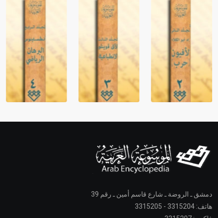
دمشق ـ الروضة ـ شارع قاسم أمين ـ رقم 39
هاتف: 3315204 - 3315205