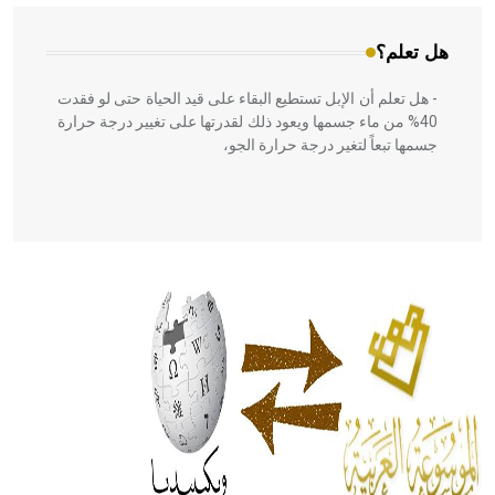
هل تعلم؟
- هل تعلم أن الإبل تستطيع البقاء على قيد الحياة حتى لو فقدت
40% من ماء جسمها ويعود ذلك لقدرتها على تغيير درجة حرارة
جسمها تبعاً لتغير درجة حرارة الجو،
- هل تعلم أن أبقراط كتب في الطب أربعة مؤلفات هي:
الحكم، الأدلة، تنظيم التغذية، ورسالته في جروح الرأس. ويعود
له الفضل بأنه حرر الطب من الدين والفلسفة.
- هل تعلم أن المرجان إفراز حيواني يتكون في البحر ويتركب
من مادة كربونات الكلسيوم، وهو أحمر أو شديد الحمرة وهو
أجود أنواعه، ويمتاز بكبر الحجم ويسمى الش