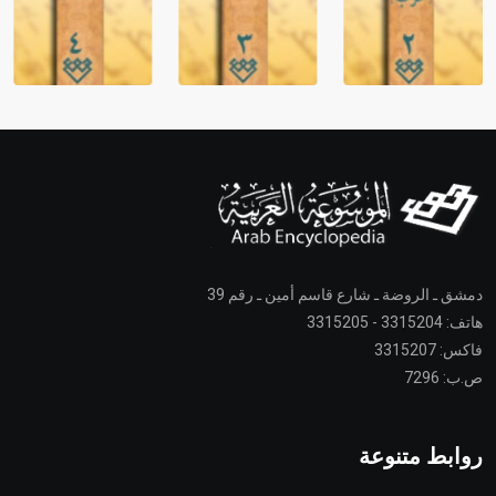
دمشق ـ الروضة ـ شارع قاسم أمين ـ رقم 39
هاتف: 3315204 - 3315205
فاكس: 3315207
ص.ب: 7296
روابط متنوعة