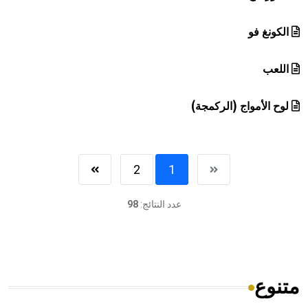
الكونغ فو
اللعب
لوح الأمواج (الركمجة)
2
1
عدد النتائج:
98
متنوع