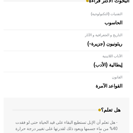
البحوث الأكثر قراءة
التقنيات (التكنولوجية)
الحاسوب
التاريخ و الجغرافية و الآثار
ريئونيون (جزيرة-)
الآداب اللاتينية
إيطالية (الأدب)
القانون
- هل تعلم أن الأبلق نوع من الفنون الهندسية التي ارتبطت
بالعمارة الإسلامية في بلاد الشام ومصر خاصة، حيث يحرص
القواعد الآمرة
المعمار على بناء مداميكه وخاصة في الواجهات
هل تعلم؟
- هل تعلم أن الإبل تستطيع البقاء على قيد الحياة حتى لو فقدت
40% من ماء جسمها ويعود ذلك لقدرتها على تغيير درجة حرارة