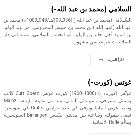
بالكنائس خصوصاً، وفي الإنكليزية أب
السلامي (محمد بن عبد الله-)
السََََََّـلامي (محمد بن عبد الله-) (336ـ393هـ/948ـ1003م) محمد بن
عبد الله (عبيد الله ) بن محمد بن خليس المخزومي، من ولد الوليد
بن الوليد أخي خالد بن الوليد، أبو الحسن السلامي، نسبة إلى دار
- هل تعلم أن أبجر Abgar اسم معروف جيداً يعود إلى عدد من
السلام، شاعر عباسي مشهور.
الملوك الذين حكموا مدينة إديسا (الرها) من أبجر الأول وحتى
التاسع، وهم ينتسبون إلى أسرة أوسروين
اقرأ المزيد
- هل تعلم أن الأبجدية الكنعانية تتألف من /22/ علامة كتابية
غوتس (كورت-)
sign تكتب منفصلة غير متصلة، وتعتمد المبدأ الأكوروفوني،
حيث تقتصر القيمة الصوتية للعلامة الك
غوتْس (كورت -) (1888-1960) كورت غوتس Curt Goetz كاتب
وممثل مسرحي وسينمائي ألماني، ولد في مدينة ماينتس Mainz
وسط غربي ألمانيا وتوفي في بلدة غرابس Grabs في سويسرا.
قضى طفولته ويفاعته بين مدينتي بينّينغن Binningen السويسرية
وهالِّه Halle الألمانية.