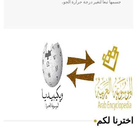
جسمها تبعاً لتغير درجة حرارة الجو،
- هل تعلم أن أبقراط كتب في الطب أربعة مؤلفات هي:
الحكم، الأدلة، تنظيم التغذية، ورسالته في جروح الرأس. ويعود
له الفضل بأنه حرر الطب من الدين والفلسفة.
- هل تعلم أن المرجان إفراز حيواني يتكون في البحر ويتركب
من مادة كربونات الكلسيوم، وهو أحمر أو شديد الحمرة وهو
أجود أنواعه، ويمتاز بكبر الحجم ويسمى الش
اخترنا لكم
هل تعلم أن الأبسيد كلمة فرنسية اللفظ تم اعتمادها مصطلحاً
أثرياً يستخدم في العمارة عموماً وفي العمارة الدينية الخاصة