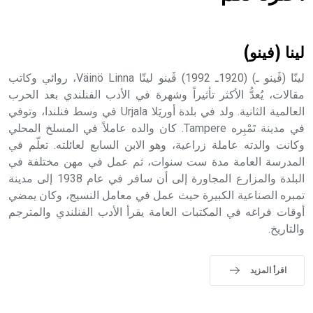
هل تعلم أن الأبسيد كلمة فرنسية اللفظ تم اعتمادها مصطلحاً
أثرياً يستخدم في العمارة عموماً وفي العمارة الدينية الخاصة
بالكنائس خصوصاً، وفي الإنكليزية أب
لينا (فينو)
لينّا (ڤَينو ـ) (1920ـ 1992) ڤَينو لينّا Väinö Linna، روائي وكاتب
مقالات، يُعدُّ الأكثر تأثيراً وشهرة في الأدب الفنلندي بعد الحرب
العالمية الثانية. ولد في بلدة أوريَلا Urjala في وسط فنلندا، وتوفي
- هل تعلم أن أبجر Abgar اسم معروف جيداً يعود إلى عدد من
الملوك الذين حكموا مدينة إديسا (الرها) من أبجر الأول وحتى
في مدينة تَمْبِره Tampere. كان والده عاملاً في المسلخ المحلي
التاسع، وهم ينتسبون إلى أسرة أوسروين
وكانت والدته عاملة زراعية، وهو الابن السابع لعائلته. تعلّم في
المدرسة العامة مدة ست سنوات، ثم عمل في مهن مختلفة في
البلدة والمزارع المجاورة إلى أن سافر في عام 1938 إلى مدينة
تمبره الصناعية الكبيرة حيث عمل في معامل النسيج، وكان يمضي
أوقات فراغه في المكتبات العامة يقرأ الأدب الفنلندي والمترجم
- هل تعلم أن الأبجدية الكنعانية تتألف من /22/ علامة كتابية
والتاريخ.
sign تكتب منفصلة غير متصلة، وتعتمد المبدأ الأكوروفوني،
حيث تقتصر القيمة الصوتية للعلامة الك
اقرأ المزيد