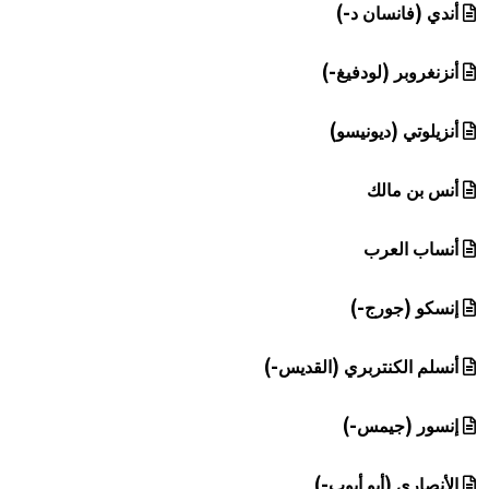
أندي (فانسان د-)
أنزنغروبر (لودفيغ-)
أنزيلوتي (ديونيسو)
أنس بن مالك
أنساب العرب
إنسكو (جورج-)
أنسلم الكنتربري (القديس-)
إنسور (جيمس-)
الأنصاري (أبو أيوب-)