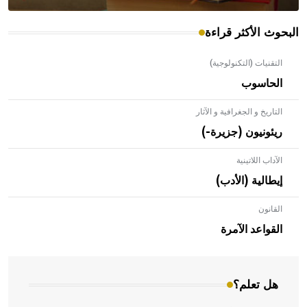
البحوث الأكثر قراءة
التقنيات (التكنولوجية)
الحاسوب
التاريخ و الجغرافية و الآثار
ريئونيون (جزيرة-)
الآداب اللاتينية
إيطالية (الأدب)
القانون
- هل تعلم أن الأبلق نوع من الفنون الهندسية التي ارتبطت
بالعمارة الإسلامية في بلاد الشام ومصر خاصة، حيث يحرص
القواعد الآمرة
المعمار على بناء مداميكه وخاصة في الواجهات
هل تعلم؟