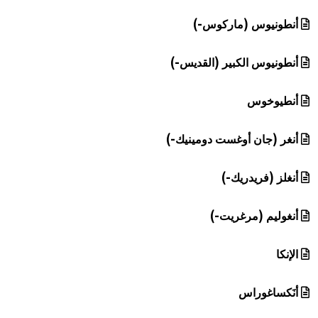
أنطونيوس (ماركوس-)
أنطونيوس الكبير (القديس-)
أنطيوخوس
أنغر (جان أوغست دومينيك-)
أنغلز (فريدريك-)
أنغوليم (مرغريت-)
الإنكا
أنَكساغوراس