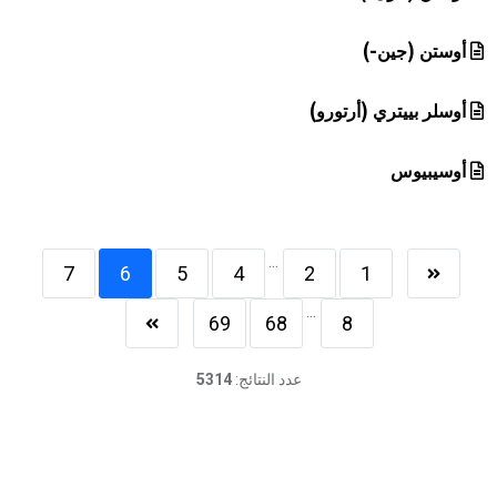
أوستن (جين-)
أوسلر بييتري (أرتورو)
أوسيبيوس
...
7
6
5
4
2
1
...
69
68
8
عدد النتائج:
5314