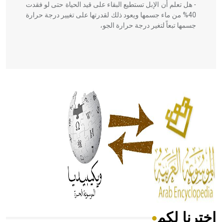
- هل تعلم أن الإبل تستطيع البقاء على قيد الحياة حتى لو فقدت
40% من ماء جسمها ويعود ذلك لقدرتها على تغيير درجة حرارة
جسمها تبعاً لتغير درجة حرارة الجو،
- هل تعلم أن أبقراط كتب في الطب أربعة مؤلفات هي:
الحكم، الأدلة، تنظيم التغذية، ورسالته في جروح الرأس. ويعود
له الفضل بأنه حرر الطب من الدين والفلسفة.
- هل تعلم أن المرجان إفراز حيواني يتكون في البحر ويتركب
من مادة كربونات الكلسيوم، وهو أحمر أو شديد الحمرة وهو
أجود أنواعه، ويمتاز بكبر الحجم ويسمى الش
اخترنا لكم