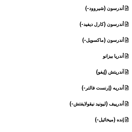
هيئة الموسوعة العربية تطلق موسوعات جديدة في عام 2026
أندرسون (شيروود-)
أندرسون (كارل ديفيد-)
أندرسون (ماكسويل-)
أندريا بيزانو
آندريتش (إيفو)
أندريه (إرنست فالتر-)
أندرييف (ليونيد نيقولايفتش-)
إنده (ميخائيل-)