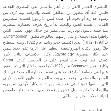
المصري القديم (الفن ـ) إن أهم ما يميز الفن المصري الجدية،
فليس فيه أي مظهر من مظاهر العبث والترفيه. وما يُرى من
رسوم جدارية أو نحوت أو أعمدة ليس إلا رموزاً لعقيدة المصريين
القدماء؛ عقيدة الخلود والبعث. بدأ تاريخ تعرف الحضارة المصرية
منذ حملة نابليون بونابرت على مصر من خلال جهود العلماء الذين
رافقوا هذه الحملة؛ وعلى رأسهم العالم شامبليون J.Champollion
ت(1790-1832) الذي اكتشف حجر رشيد عام 1822، ومنه استطاع
فكّ رموز الكتابة الهيروغليفية؛ ليظهر على إثرها علم جديد سمي
علم الآثار المصرية Egyptology، وكان الاكتشاف الثاني الأبرز
كشف قبر توت عنخ آمون على يد العالمين كارتر Carter
وكارنارفون Carnarvon عام 1923، كما قدمت الآثار التي تم العثور
عليها في منطقة (نقادة) دليلاً على تقدم الحضارة المصرية في ذلك
العصر، والمستوى الرفيع الذي وصله الفن منذ ظهور الأسرة الأولى
التي أسسها «مينا» في «منف»، ومن تلك الآثار الأواني المرمرية
واللوحات العاجية، مثل «حجر بالِرْمو» الذي سجلت عليه طقوس
إحياء حفلات الجلوس الملكي.
اقرأ المزيد