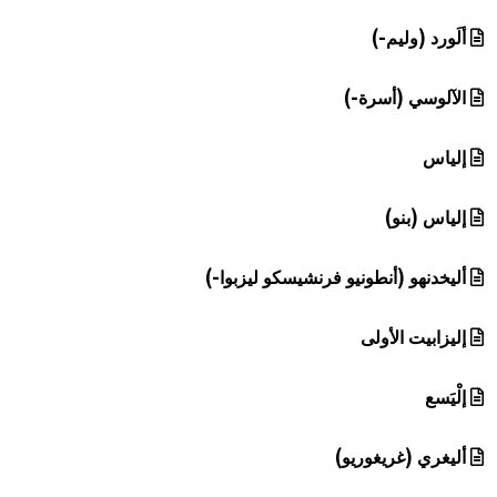
ألَورد (وليم-)
الآلوسي (أسرة-)
إلياس
إلياس (بنو)
أليخدنهو (أنطونيو فرنشيسكو ليزبوا-)
إليزابيت الأولى
إلْيَسع
أليغري (غريغوريو)