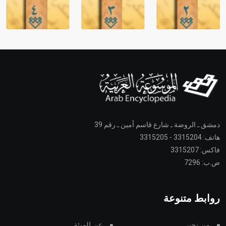
دمشق ـ الروضة ـ شارع قاسم أمين ـ رقم 39
هاتف: 3315204 - 3315205
فاكس: 3315207
ص.ب: 7296
روابط متنوعة
من نحن
عن الهيئة