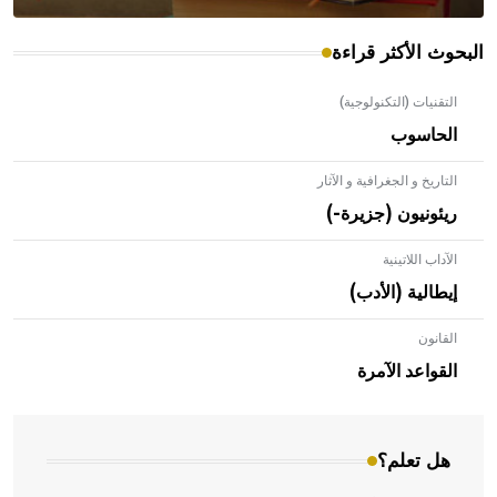
البحوث الأكثر قراءة
التقنيات (التكنولوجية)
الحاسوب
التاريخ و الجغرافية و الآثار
ريئونيون (جزيرة-)
الآداب اللاتينية
إيطالية (الأدب)
القانون
- هل تعلم أن الأبلق نوع من الفنون الهندسية التي ارتبطت
بالعمارة الإسلامية في بلاد الشام ومصر خاصة، حيث يحرص
القواعد الآمرة
المعمار على بناء مداميكه وخاصة في الواجهات
هل تعلم؟