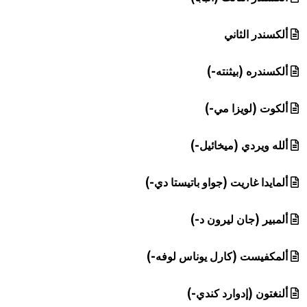
ألكسندر الثاني
ألكسندره (بيثنته-)
ألكوت (لويزا مي-)
ألله ويردي (ميخائيل-)
ألمايدا غاريت (جواو باتيستا دي-)
ألمبير (جان ليرون د-)
ألمكفيست (كارل يوناس لوفه-)
ألنغتون (إدوارد كندي-)