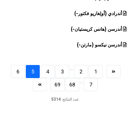
أندرادي (أولِغاريو فكتور-)
أندرسن (هانس كريستيان-)
أندرسن نيكسو (مارتن-)
...
6
5
4
3
2
1
...
69
68
7
عدد النتائج:
5314