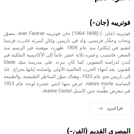
هل تعلم أن الأبسيد كلمة فرنسية اللفظ تم اعتمادها مصطلحاً
أثرياً يستخدم في العمارة عموماً وفي العمارة الدينية الخاصة
بالكنائس خصوصاً، وفي الإنكليزية أب
فوترييه (جان-)
فوترييه (جان -) (1898-1964) جان فوترييه Jean Fautrier مصوّر
ونحات وحفّار فرنسي، ولد في باريس، ولكن أسرته غادرت فرنسا
لتقيم في إنكلترا منذ عام 1909. ظهرت موهبته في الرسم منذ
- هل تعلم أن أبجر Abgar اسم معروف جيداً يعود إلى عدد من
الملوك الذين حكموا مدينة إديسا (الرها) من أبجر الأول وحتى
الصغر، فانتسب وعمره ثلاثة عشر عاماً إلى الأكاديمية الملكية في
التاسع، وهم ينتسبون إلى أسرة أوسروين
لندن لدراسة التصوير، كما كان يتردد على مدرسة سلِد Slade
للفنون. بعد انتهاء الحرب العالمية الأولى وإصابته إبانها بجراح، عاد
إلى باريس نحو عام 1920، وهناك صوَّر المناظر الطبيعية، والطبيعة
الصامتة nature morte، عرض منها اثنتي عشرة لوحة عام 1923
في معرض نظَّمته جين كاستل Jeanne Castel.
- هل تعلم أن الأبجدية الكنعانية تتألف من /22/ علامة كتابية
sign تكتب منفصلة غير متصلة، وتعتمد المبدأ الأكوروفوني،
حيث تقتصر القيمة الصوتية للعلامة الك
اقرأ المزيد
المصري القديم (الفن-)