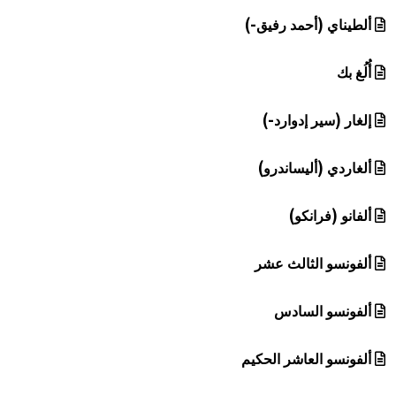
هيئة الموسوعة العربية تطلق موسوعات جديدة في عام 2026
ألطيناي (أحمد رفيق-)
أُلُغ بك
إلغار (سير إدوارد-)
ألغاردي (أليساندرو)
ألفانو (فرانكو)
ألفونسو الثالث عشر
ألفونسو السادس
ألفونسو العاشر الحكيم