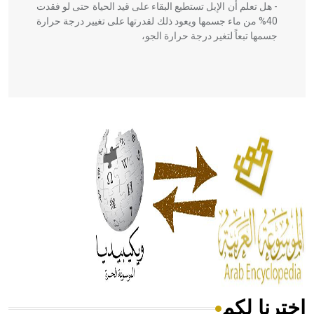
- هل تعلم أن الإبل تستطيع البقاء على قيد الحياة حتى لو فقدت
40% من ماء جسمها ويعود ذلك لقدرتها على تغيير درجة حرارة
جسمها تبعاً لتغير درجة حرارة الجو،
- هل تعلم أن أبقراط كتب في الطب أربعة مؤلفات هي:
الحكم، الأدلة، تنظيم التغذية، ورسالته في جروح الرأس. ويعود
له الفضل بأنه حرر الطب من الدين والفلسفة.
- هل تعلم أن المرجان إفراز حيواني يتكون في البحر ويتركب
من مادة كربونات الكلسيوم، وهو أحمر أو شديد الحمرة وهو
أجود أنواعه، ويمتاز بكبر الحجم ويسمى الش
اخترنا لكم