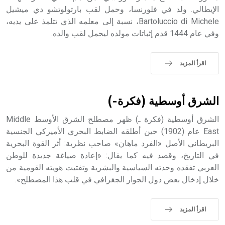
الإيطالي. ولد في فلورنسا، وحمل لقب بارتولوتشو دي ميشيل
- هل تعلم أن أبجر Abgar اسم معروف جيداً يعود إلى عدد من
الملوك الذين حكموا مدينة إديسا (الرها) من أبجر الأول وحتى
Bartoluccio di Michele، نسبة إلى معلمه الذي تتلمذ على يديه،
التاسع، وهم ينتسبون إلى أسرة أوسروين
وفي عام 1444 قدم إثباتات مولده ليحمل لقب والده.
اقرأ المزيد
- هل تعلم أن الأبجدية الكنعانية تتألف من /22/ علامة كتابية
sign تكتب منفصلة غير متصلة، وتعتمد المبدأ الأكوروفوني،
الشرق أوسطية (فكرة-)
حيث تقتصر القيمة الصوتية للعلامة الك
الشرق أوسطية (فكرة ـ) ظهر مصطلح الشرق الأوسط Middle
East عام (1902) حين أطلقه الضابط البحري الأميركي الجنسية
البريطاني الأصل «الفرد ماهان» صاحب نظرية: أثر القوة البحرية
في التاريخ، وقصد فيه كما يقال: «إعادة صياغة جديدة للوطن
العربي تفقده وحدته السياسية والبشرية وتفتيت هويته القومية من
خلال إدخال بعض دول الجوار الجغرافي في قلب هذا المصطلح».
اقرأ المزيد