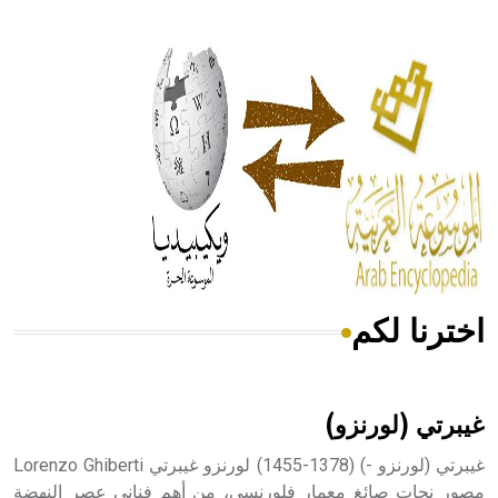
- هل تعلم أن أبقراط كتب في الطب أربعة مؤلفات هي:
الحكم، الأدلة، تنظيم التغذية، ورسالته في جروح الرأس. ويعود
له الفضل بأنه حرر الطب من الدين والفلسفة.
- هل تعلم أن المرجان إفراز حيواني يتكون في البحر ويتركب
من مادة كربونات الكلسيوم، وهو أحمر أو شديد الحمرة وهو
أجود أنواعه، ويمتاز بكبر الحجم ويسمى الش
اخترنا لكم
هل تعلم أن الأبسيد كلمة فرنسية اللفظ تم اعتمادها مصطلحاً
أثرياً يستخدم في العمارة عموماً وفي العمارة الدينية الخاصة
بالكنائس خصوصاً، وفي الإنكليزية أب
غيبرتي (لورنزو)
غيبرتي (لورنزو -) (1378-1455) لورنزو غيبرتي Lorenzo Ghiberti
مصور نحات صائغ معمار فلورنسي، من أهم فناني عصر النهضة