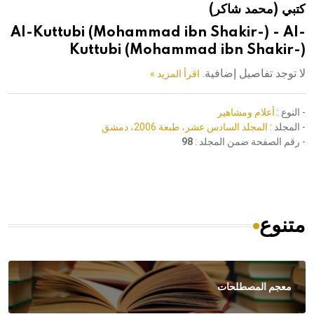
كتبي (محمد شاكر)
هيئة الموسوعة العربية تطلق موسوعات جديدة في عام 2026
Al-Kuttubi (Mohammad ibn Shakir-) - Al-
Kuttubi (Mohammad ibn Shakir-)
لا توجد تفاصيل إضافية.
اقرأ المزيد »
- النوع :
أعلام ومشاهير
- المجلد :
المجلد السادس عشر، طبعة 2006، دمشق
- رقم الصفحة ضمن المجلد :
98
متنوع
معجم المصطلحات