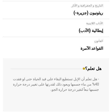
التاريخ و الجغرافية و الآثار
ريئونيون (جزيرة-)
الآداب اللاتينية
إيطالية (الأدب)
القانون
- هل تعلم أن الأبلق نوع من الفنون الهندسية التي ارتبطت
بالعمارة الإسلامية في بلاد الشام ومصر خاصة، حيث يحرص
القواعد الآمرة
المعمار على بناء مداميكه وخاصة في الواجهات
هل تعلم؟
- هل تعلم أن الإبل تستطيع البقاء على قيد الحياة حتى لو فقدت
40% من ماء جسمها ويعود ذلك لقدرتها على تغيير درجة حرارة
جسمها تبعاً لتغير درجة حرارة الجو،