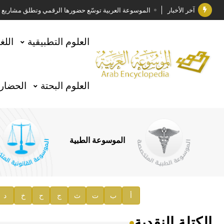
آخر الأخبار
الموسوعة العربية توسّع حضورها الرقمي وتطلق مشاريع معرف
فوز الأستاذ الدكتور وليد محمد السراقبي بجائزة كتارا ل
العلوم التطبيقية
اللغ
جائزة مجمع الملك سلمان العالمي للغة العربية 2025
الأستاذ إياد خالد الطباع مدير عام لهيئة الموسوعة العربية
العلوم البحتة
الحضارة
السيد محمد ياسين صالح وزيرا للثقافة
صدور المجلد الثامن من موسوعة الآثار في سورية
توصيات مجلس الإدارة
الموسوعة الطبية
صدور المجلد السابع من موسوعة الآثار في سورية
صدور المجلد الثامن عشر من الموسوعة الطبية
إعلان..
أ
ب
ت
ث
ج
ح
خ
د
دار الفكر الموزع الحصري لمنشورات هيئة الموسوعة العرب
الكتلة النقدية