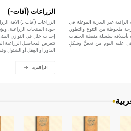
الزراعات (آفات-)
بيرة من النباتات الراقية غير البذرية الموغلة في
الزراعات (آفات ـ) الآفة الزر
ن سنة، وقد بلغت درجة ملحوظة من التنوع والتطور.
جودة المنتجات الزراعية، ويؤد
ه بأسلافه سلسلة متصلة الحلقات
إحداث خلل في التوازن البيئي
ي عليه اليوم من تعضٍّ وشكلٍ
تتعرض المحاصيل الزراعية المخ
البذور أو العِقل أو الشتول و
اقرأ المزيد
ربية