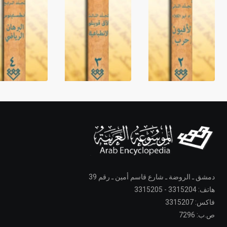
دمشق ـ الروضة ـ شارع قاسم أمين ـ رقم 39
هاتف: 3315204 - 3315205
فاكس: 3315207
ص.ب: 7296