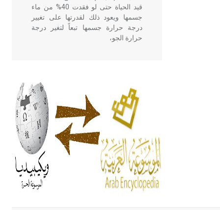
قيد الحياة حتى لو فقدت 40% من ماء
جسمها ويعود ذلك لقدرتها على تغيير
درجة حرارة جسمها تبعاً لتغير درجة
حرارة الجو،
- هل تعلم أن أبقراط كتب في الطب
أربعة مؤلفات هي: الحكم، الأدلة، تنظيم
التغذية، ورسالته في جروح الرأس.
ويعود له الفضل بأنه حرر الطب من
الدين والفلسفة.
- هل تعلم أن المرجان إفراز حيواني
يتكون في البحر ويتركب من مادة
كربونات الكلسيوم، وهو أحمر أو شديد
الحمرة وهو أجود أنواعه، ويمتاز بكبر
الحجم ويسمى الش
هل تعلم أن الأبسيد كلمة فرنسية اللفظ