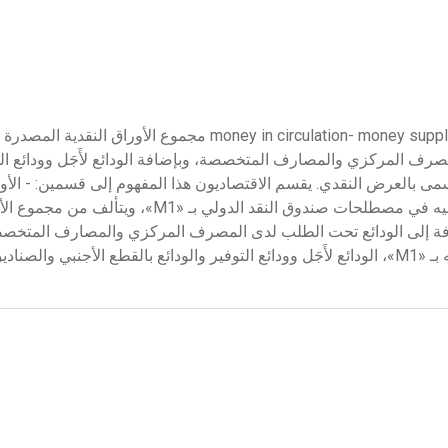
الكتلة النقدية تعريف الكتلة النقدية ومكوناتها يقصد بالكتلة النقدية money in circulation- money supply مجموع الأوراق
صرف المركزي والمصارف المتخصصة، وبإضافة الودائع لأَجَل وودائع التو
يسمى بالعرض النقدي. يقسم الاقتصاديون هذا المفهوم إلى قسمين: - الأو
المفهوم الضيق للعرض النقدي أو ما يسمى بالكتلة النقدية، ويشار إليه في مصطلحات صندوق النقد ا
افة إلى الودائع تحت الطلب لدى المصرف المركزي والمصارف المتخصصة.
وهو المفهوم الأوسع للعرض النقدي، ويشمل إضافة إلى ما أشير إليه بـ «M1»، الودائع لأَجَل وودائع التوفير والودائع بالقطع ا