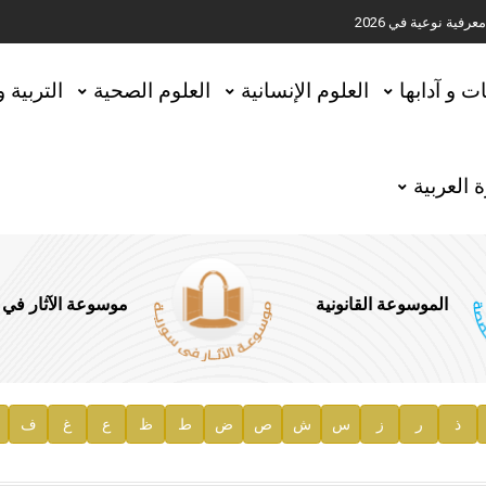
ية نوعية في 2026
تحقيق المخطوطات في العاصمة القطرية الدوحة
ات و آدابها
العلوم الإنسانية
العلوم الصحية
التربية 
 العربية
الموسوعة القانونية
موسوعة الآثار في
ذ
ر
ز
س
ش
ص
ض
ط
ظ
ع
غ
ف
ية