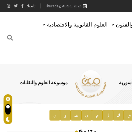
تابعنا:
Thursday, Aug 6, 2026
والفنون
العلوم القانونية والاقتصادية
 سورية
موسوعة العلوم والتقانات
ق
ك
ل
م
ن
هـ
و
ي
متنوع