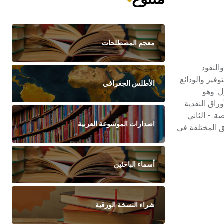
معجم المصطلحات
 النقدية المصدرة والنقود
فير والودائع
الأطلس الجغرافي
ل: وهو
لدولي بـ «M1»، ويتألف من مجموع الأوراق النقدية
 - الثاني:
اصدارات الموسوعة العربية
لأجنبي والصناديق المختلفة في
أسماء الباحثين
شراء النسخة الورقية