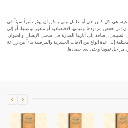
تم اعتمادها مصطلحاً أثرياً يستخدم في
العمارة عموماً وفي العمارة الدينية
الخاصة بالكنائس خصوصاً، وفي
اعية، هي كل كائن حي أو عامل بيئي يمكن أن يؤثر تأثيراً سيئاً في
الإنكليزية أب
ي إلى خفض مردودها وقيمتها الاقتصادية أو تدهور نوعيتها، أو إلى
 الطبيعي، إضافة إلى آثارها الضارة في صحتي الإنسان والحيوان.
- هل تعلم أن أبجر Abgar اسم معروف
تلفة إلى عدة أنواع من الآفات الحشرية والمرضية بدءاً من زراعة
جيداً يعود إلى عدد من الملوك الذين
في مراحل نموها وحتى بعد حصادها.
حكموا مدينة إديسا (الرها) من أبجر الأول
وحتى التاسع، وهم ينتسبون إلى أسرة
أوسروين
- هل تعلم أن الأبجدية الكنعانية تتألف من
/22/ علامة كتابية sign تكتب منفصلة
غير متصلة، وتعتمد المبدأ الأكوروفوني،
حيث تقتصر القيمة الصوتية للعلامة الك