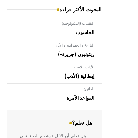
البحوث الأكثر قراءة
التقنيات (التكنولوجية)
الحاسوب
التاريخ و الجغرافية و الآثار
ريئونيون (جزيرة-)
الآداب اللاتينية
إيطالية (الأدب)
القانون
- هل تعلم أن الأبلق نوع من الفنون
الهندسية التي ارتبطت بالعمارة الإسلامية
القواعد الآمرة
في بلاد الشام ومصر خاصة، حيث يحرص
المعمار على بناء مداميكه وخاصة في
الواجهات
هل تعلم؟
- هل تعلم أن الإبل تستطيع البقاء على