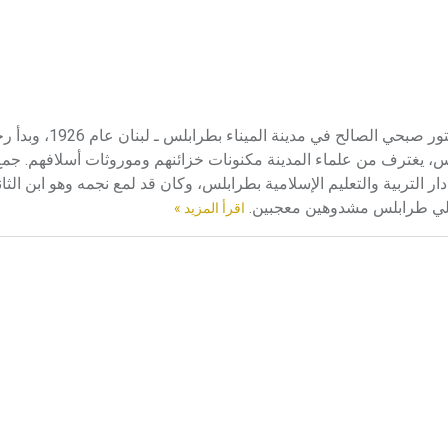
الصالح (صبحي ـ) (1345 ـ 1407هــ/1926 ـ 1986م) ولد 
لس، يغترف من علماء المدينة مكنونات خزائنهم وموروثات أسلافهم. جمع
دار التربية والتعليم الإسلامية بطرابلس، وكان قد لمع نجمه وهو ابن ال
أهالي طرابلس مشدوهين معجبين.
اقرأ المزيد »