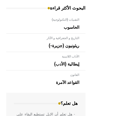
البحوث الأكثر قراءة
التقنيات (التكنولوجية)
الحاسوب
التاريخ و الجغرافية و الآثار
ريئونيون (جزيرة-)
الآداب اللاتينية
إيطالية (الأدب)
القانون
- هل تعلم أن الأبلق نوع من الفنون
الهندسية التي ارتبطت بالعمارة الإسلامية
القواعد الآمرة
في بلاد الشام ومصر خاصة، حيث يحرص
المعمار على بناء مداميكه وخاصة في
الواجهات
هل تعلم؟
- هل تعلم أن الإبل تستطيع البقاء على