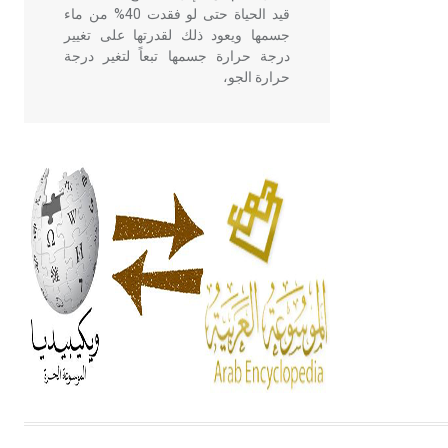
قيد الحياة حتى لو فقدت 40% من ماء
جسمها ويعود ذلك لقدرتها على تغيير
درجة حرارة جسمها تبعاً لتغير درجة
حرارة الجو،
- هل تعلم أن أبقراط كتب في الطب
أربعة مؤلفات هي: الحكم، الأدلة، تنظيم
التغذية، ورسالته في جروح الرأس.
ويعود له الفضل بأنه حرر الطب من
الدين والفلسفة.
- هل تعلم أن المرجان إفراز حيواني
يتكون في البحر ويتركب من مادة
كربونات الكلسيوم، وهو أحمر أو شديد
الحمرة وهو أجود أنواعه، ويمتاز بكبر
الحجم ويسمى الش
هل تعلم أن الأبسيد كلمة فرنسية اللفظ