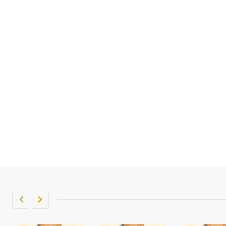
تم اعتمادها مصطلحاً أثرياً يستخدم في
العمارة عموماً وفي العمارة الدينية
الخاصة بالكنائس خصوصاً، وفي
الإنكليزية أب
- هل تعلم أن أبجر Abgar اسم معروف
جيداً يعود إلى عدد من الملوك الذين
حكموا مدينة إديسا (الرها) من أبجر الأول
وحتى التاسع، وهم ينتسبون إلى أسرة
أوسروين
- هل تعلم أن الأبجدية الكنعانية تتألف من
/22/ علامة كتابية sign تكتب منفصلة
غير متصلة، وتعتمد المبدأ الأكوروفوني،
حيث تقتصر القيمة الصوتية للعلامة الك