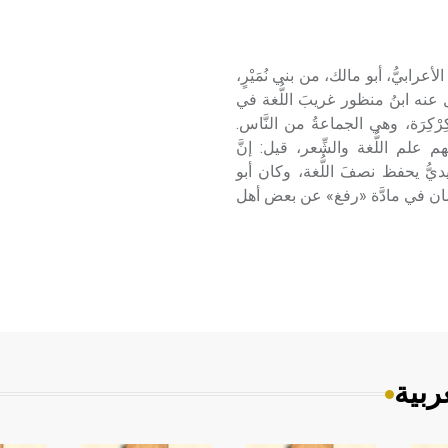
حو863م) عمرو بن كِرْكِرَة الأعرابيُّ، أبو مالك، من بني نُمَيْرٍ،
نقل عنه ابنُ منظور غريبَ اللُّغة في
رْكِرَة، وهي الجماعةُ من النَّاس.
 علم اللُّغة والشِّعر، قيل: إنَّ
يديُّ يحفظ نصفَ اللُّغة، وكان أبو
للِّسان في مادَّة «رفغ» عن بعض أهل
ربية