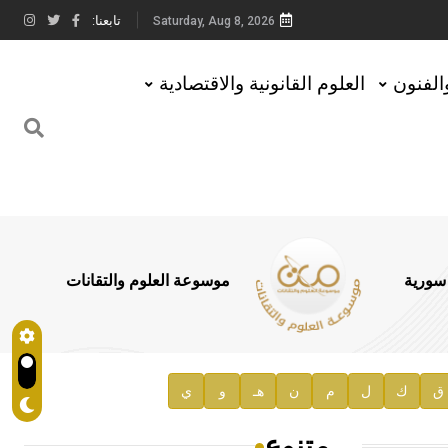
تابعنا:
Saturday, Aug 8, 2026
والفنون
العلوم القانونية والاقتصادية
 سورية
موسوعة العلوم والتقانات
ق
ك
ل
م
ن
هـ
و
ي
متنوع