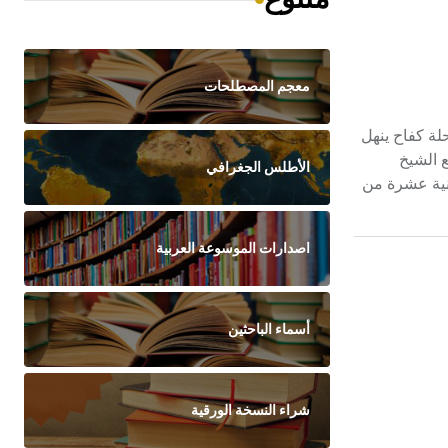
معجم المصطلحات
الشيخ الدكتور صبحي الصالح في مدينة الميناء بطرابلس ـ لبنان عام 1926، وبدأ رحلة كفاح ينهل
 الشيخ
الأطلس الجغرافي
ثانية عشرة من
اصدارات الموسوعة العربية
أسماء الباحثين
شراء النسخة الورقية