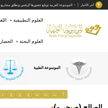
آخر الأخبار
الموسوعة العربية توسّع حضورها الرقمي وتطلق مشاريع معرف
فوز الأستاذ الدكتور وليد محمد السراقبي بجائزة كتارا ل
العلوم التطبيقية
اللغ
جائزة مجمع الملك سلمان العالمي للغة العربية 2025
الأستاذ إياد خالد الطباع مدير عام لهيئة الموسوعة العربية
العلوم البحتة
الحضارة
السيد محمد ياسين صالح وزيرا للثقافة
صدور المجلد الثامن من موسوعة الآثار في سورية
توصيات مجلس الإدارة
الموسوعة الطبية
صدور المجلد السابع من موسوعة الآثار في سورية
صدور المجلد الثامن عشر من الموسوعة الطبية
إعلان..
أ
ب
ت
ث
ج
ح
خ
د
دار الفكر الموزع الحصري لمنشورات هيئة الموسوعة العرب
الصالح (صبحي-)