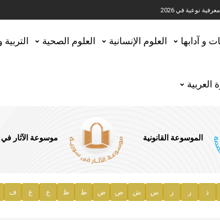
ية نوعية في 2026
تحقيق المخطوطات في العاصمة القطرية الدوحة
ات و آدابها
العلوم الإنسانية
العلوم الصحية
التربية 
 العربية
الموسوعة القانونية
موسوعة الآثار في
ذ
ر
ز
س
ش
ص
ض
ط
ظ
ع
غ
ف
ية