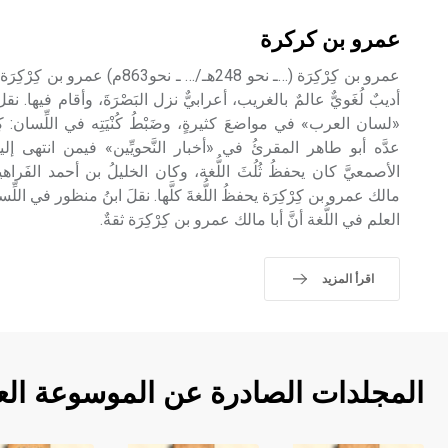
عمرو بن كركرة
عمرو بن كِرْكِرَة (…ـ نحو 248هـ/… ـ ن
أديبٌ لُغَويٌّ عالمٌ بالغريب، أعرابيٌّ نزل البَصْرَةَ، وأقام فيها. 
«لسان العرب» في مواضعَ كثيرةٍ، وضَبْطُ كُنْيَتِه في اللِّسان: كِ
عدَّه أبو طاهر المقرئُ في «أخبار النَّحويِّين» فيمن انتهى إليهم
الأصمعيَّ كان يحفظُ ثُلُثَ اللُّغة، وكان الخليلُ بن أحمد الفَراه
مالك عمرو بن كِرْكِرَة يحفظُ اللُّغةَ كلَّها. نقلَ ابنُ منظور في ا
العلم في اللُّغة أنَّ أبا مالك عمرو بن كِرْكِرَة ثقةٌ.
اقرأ المزيد
المجلدات الصادرة عن الموسوعة الع