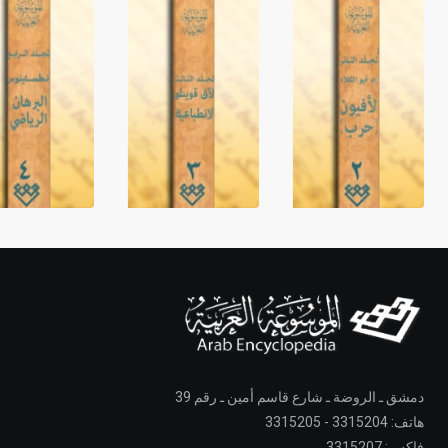
دمشق ـ الروضة ـ شارع قاسم أمين ـ رقم 39
هاتف: 3315204 - 3315205
فاكس: 3315207