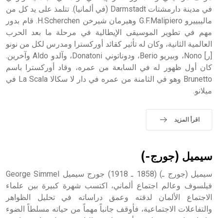
في مدينة دارمشتات Darmstadt (في ألمانيا). تتلمذ على يد كل من
- هل تعلم أن أبجر Abgar اسم معروف جيداً يعود إلى عدد من
الملوك الذين حكموا مدينة إديسا (الرها) من أبجر الأول وحتى
ماليبييرو G.F.Malipiero وهيرمان شيرخن H.Scherchen. قام بدور
التاسع، وهم ينتسبون إلى أسرة أوسروين
مهم في تطوير الموسيقى الإيطالية في مرحلة ما بعد الحرب
العالمية الثانية، وكان له تأثير كقائد أوركسترا ومدرس لكل من نونو
[ر] Nono، وبيريو Berio، ودوناتوني Donatoni، وآلدو Aldo وآخرين.
كان أول ظهور له في السابعة من عمره، وقاد أوركسترا باسم
Brunetto وهو في الثامنة من عمره في دار لا سكالا La Scala في
- هل تعلم أن الأبجدية الكنعانية تتألف من /22/ علامة كتابية
ميلانو.
sign تكتب منفصلة غير متصلة، وتعتمد المبدأ الأكوروفوني،
حيث تقتصر القيمة الصوتية للعلامة الك
اقرأ المزيد
سيميل (جورج-)
سيميل (جورج ـ) (1858 ـ 1918) جورج سيميل George Simmel
فيلسوف وعالم اجتماع ألماني، اكتسب شهرة كبيرة بين علماء
الاجتماع الألمان لدقته وعمق دراساته في تحليل الظواهر
والتفاعلات الاجتماعية، فأوقف جانباً مهماً من حياته مسلطاً الضوء