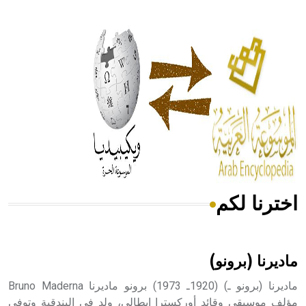
- هل تعلم أن أبقراط كتب في الطب أربعة مؤلفات هي:
الحكم، الأدلة، تنظيم التغذية، ورسالته في جروح الرأس. ويعود
له الفضل بأنه حرر الطب من الدين والفلسفة.
- هل تعلم أن المرجان إفراز حيواني يتكون في البحر ويتركب
من مادة كربونات الكلسيوم، وهو أحمر أو شديد الحمرة وهو
أجود أنواعه، ويمتاز بكبر الحجم ويسمى الش
اخترنا لكم
هل تعلم أن الأبسيد كلمة فرنسية اللفظ تم اعتمادها مصطلحاً
أثرياً يستخدم في العمارة عموماً وفي العمارة الدينية الخاصة
بالكنائس خصوصاً، وفي الإنكليزية أب
ماديرنا (برونو)
ماديرنا (برونو ـ) (1920ـ 1973) برونو ماديرنا Bruno Maderna
مؤلف موسيقي وقائد أوركسترا إيطالي، ولد في البندقية وتوفي