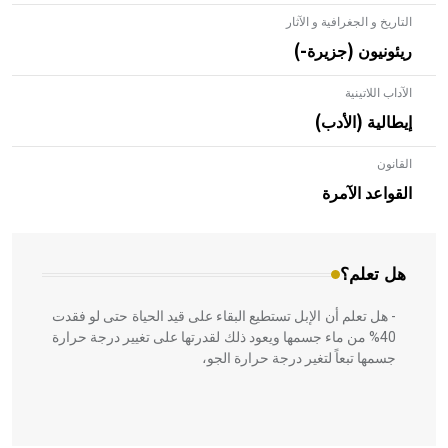
التاريخ و الجغرافية و الآثار
ريئونيون (جزيرة-)
الآداب اللاتينية
إيطالية (الأدب)
القانون
- هل تعلم أن الأبلق نوع من الفنون الهندسية التي ارتبطت
بالعمارة الإسلامية في بلاد الشام ومصر خاصة، حيث يحرص
القواعد الآمرة
المعمار على بناء مداميكه وخاصة في الواجهات
هل تعلم؟
- هل تعلم أن الإبل تستطيع البقاء على قيد الحياة حتى لو فقدت
40% من ماء جسمها ويعود ذلك لقدرتها على تغيير درجة حرارة
جسمها تبعاً لتغير درجة حرارة الجو،