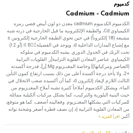
كدميوم
هيئة الموسوعة العربية تطلق موسوعات جديدة في عام 2026
Cadmium - Cadmium
الكدميوم الكدميوم cadmium معدن ذو لون أبيض فضي رمزه
الكيمياوي Cd، والطبقة الإلكترونية ما قبل الخارجية في ذرته شبه
مشبعة (18 إلكتروناً) في حين تحوي الطبقة الخارجية إلكترونين s
مع إشباع المدارات الداخلية d، ويوجد في الفصيلةII Bّّ (أو 2 ا)
تحت الزنك في الجدول الدوري. يشبه الكدميوم في سلوكه
الكيمياوي عناصر المعادن القلوية الترابية[ر: القلويات الترابية
(العناصر ومركباتها)] وخاصة المغنـزيوم Mg [ر]، فدرجة أكسدته
+2، ولا يأخذ درجة أكسدة أعلى من ذلك بسبب ارتفاع كمون التأين
الثالث اللازم لإبعاد إلكترون d، كما أن أكسيده صعب الانحلال في
الماء، ويشكل الكدميوم أملاحاً كثيرة تشبه أملاح المغنـزيوم من
حيث البنية البلورية والتركيب، كما يشكل مركبات ألكيلية مماثلة
للمركبات التي يشكلها المغنـزيوم. وفعاليته أضعف، كما هو متوقع،
من المعادن القلوية الترابية إذ إن نصف قطره أصغر وشحنة نواته
أكبر.
اقرأ المزيد »
- التصنيف :
الكيمياء و الفيزياء