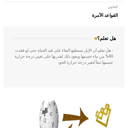
القانون
- هل تعلم أن الأبلق نوع من الفنون الهندسية التي ارتبطت
بالعمارة الإسلامية في بلاد الشام ومصر خاصة، حيث يحرص
القواعد الآمرة
المعمار على بناء مداميكه وخاصة في الواجهات
هل تعلم؟
- هل تعلم أن الإبل تستطيع البقاء على قيد الحياة حتى لو فقدت
40% من ماء جسمها ويعود ذلك لقدرتها على تغيير درجة حرارة
جسمها تبعاً لتغير درجة حرارة الجو،
- هل تعلم أن أبقراط كتب في الطب أربعة مؤلفات هي:
الحكم، الأدلة، تنظيم التغذية، ورسالته في جروح الرأس. ويعود
له الفضل بأنه حرر الطب من الدين والفلسفة.