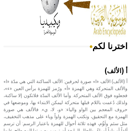
- هل تعلم أن المرجان إفراز حيواني يتكون في البحر ويتركب
من مادة كربونات الكلسيوم، وهو أحمر أو شديد الحمرة وهو
أجود أنواعه، ويمتاز بكبر الحجم ويسمى الش
اخترنا لكم
هل تعلم أن الأبسيد كلمة فرنسية اللفظ تم اعتمادها مصطلحاً
أثرياً يستخدم في العمارة عموماً وفي العمارة الدينية الخاصة
بالكنائس خصوصاً، وفي الإنكليزية أب
أ (الألف)
أ (الألف) الألف «ا» صورة لحرفين: الألف الساكنة التي هي مدّة «ا»
والألف المتحركة وهي الهمزة «أ». ورُمز للهمزة برأس العين «ء»،
فجعلوه فوق الألف المتحركة. وأما الألف المدّة فلاتكون إلا ساكنة،
- هل تعلم أن أبجر Abgar اسم معروف جيداً يعود إلى عدد من
الملوك الذين حكموا مدينة إديسا (الرها) من أبجر الأول وحتى
ولذلك دُعمت باللام قبلها متحركة ليمكن الابتداء بها، وموضعها في
التاسع، وهم ينتسبون إلى أسرة أوسروين
حروف المعجم بين الواو والياء: «و، لا، ي». فالألف هي صورة
الهمزة مع التحقيق، وتكتب الهمزة واواً وياء على مذهب التخفيف،
مثل سئم ولَؤُم، فهذه ثلاثة أحوال للهمزة باعتبار الرسم: أن ترسم
ألفاً أو واواً أو ياءً، والحال الرابعة أن ترسم بصورتها المصطلح عليها