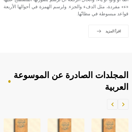
«ء» مفردة، مثل الدفء والجزء. ولرسم الهمزة في أحوالها الأربعة
- هل تعلم أن الأبجدية الكنعانية تتألف من /22/ علامة كتابية
قواعد مبسوطة في مظانّها.
sign تكتب منفصلة غير متصلة، وتعتمد المبدأ الأكوروفوني،
حيث تقتصر القيمة الصوتية للعلامة الك
اقرأ المزيد
المجلدات الصادرة عن الموسوعة
العربية