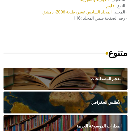
- النوع :
علوم
- المجلد :
المجلد السادس عشر، طبعة 2006، دمشق
- رقم الصفحة ضمن المجلد :
116
متنوع
معجم المصطلحات
الأطلس الجغرافي
اصدارات الموسوعة العربية