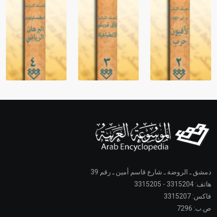
دمشق ـ الروضة ـ شارع قاسم أمين ـ رقم 39
هاتف: 3315204 - 3315205
فاكس: 3315207
ص.ب: 7296