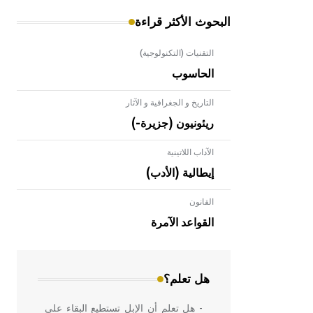
البحوث الأكثر قراءة
التقنيات (التكنولوجية)
الحاسوب
التاريخ و الجغرافية و الآثار
ريئونيون (جزيرة-)
الآداب اللاتينية
إيطالية (الأدب)
القانون
- هل تعلم أن الأبلق نوع من الفنون
الهندسية التي ارتبطت بالعمارة الإسلامية
القواعد الآمرة
في بلاد الشام ومصر خاصة، حيث يحرص
المعمار على بناء مداميكه وخاصة في
الواجهات
هل تعلم؟
- هل تعلم أن الإبل تستطيع البقاء على