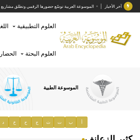
آخر الأخبار
الموسوعة العربية توسّع حضورها الرقمي وتطلق مشاريع معرف
فوز الأستاذ الدكتور وليد محمد السراقبي بجائزة كتارا ل
العلوم التطبيقية
اللغ
جائزة مجمع الملك سلمان العالمي للغة العربية 2025
الأستاذ إياد خالد الطباع مدير عام لهيئة الموسوعة العربية
العلوم البحتة
الحضارة
السيد محمد ياسين صالح وزيرا للثقافة
صدور المجلد الثامن من موسوعة الآثار في سورية
توصيات مجلس الإدارة
الموسوعة الطبية
صدور المجلد السابع من موسوعة الآثار في سورية
صدور المجلد الثامن عشر من الموسوعة الطبية
إعلان..
أ
ب
ت
ث
ج
ح
خ
د
دار الفكر الموزع الحصري لمنشورات هيئة الموسوعة العرب
كثير الزعانف