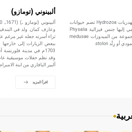
ألبينوني (تومازو)
حاملات الأنابيب حاملات الأنابيب Siphonophora صفيف من الهدريات Hydrozoa تضم حيوانات
بحرية تعيش طافية بشكل مستعمرات على سطح البحار. ينتمي إليها جنس فيزالية Physalia
وعازف كمان. ولد في البندقية 
وجنس فيليلا Velella. تتألف مستعمرة حاملات الأنابيب من مجموعة من الميدوزات medusae
ثراء أسرته جعله غير مرغم ع
ألبير البافاري من ابنة الامبر
اقرأ المزيد
ربية