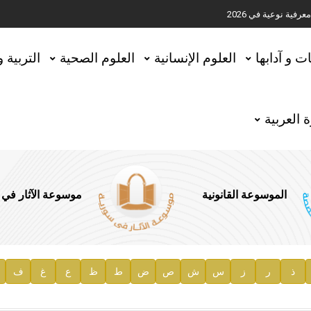
ية نوعية في 2026
تحقيق المخطوطات في العاصمة القطرية الدوحة
ات و آدابها
العلوم الإنسانية
العلوم الصحية
التربية 
 العربية
الموسوعة القانونية
موسوعة الآثار في
ذ
ر
ز
س
ش
ص
ض
ط
ظ
ع
غ
ف
ية