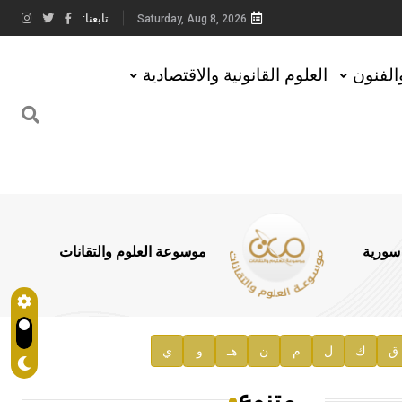
تابعنا:
Saturday, Aug 8, 2026
والفنون
العلوم القانونية والاقتصادية
 سورية
موسوعة العلوم والتقانات
ق
ك
ل
م
ن
هـ
و
ي
متنوع