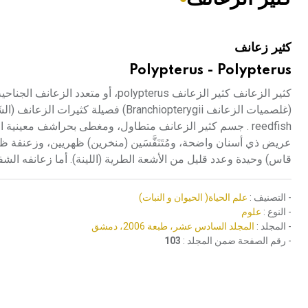
هيئة الموسوعة العربية تطلق موسوعات جديدة في عام 2026
كثير زعانف
Polypterus - Polypterus
قاس) وحيدة وعدد قليل من الأشعة الطرية (اللينة). أما زعانفه ال
- التصنيف :
علم الحياة( الحيوان و النبات)
- النوع :
علوم
- المجلد :
المجلد السادس عشر، طبعة 2006، دمشق
- رقم الصفحة ضمن المجلد :
103