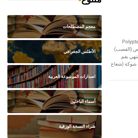
معجم المصطلحات
اً الشَّنَم، سمك نهري من رتبة كثيرات الزعانف Polypteriformes
لزعانف ـ سمك البوص (القصب)
الأطلس الجغرافي
عى مسطح ينتهي بفم
نِفَة finlets متتابعة، يوجد في كل منها شوكة (شعاع
اصدارات الموسوعة العربية
أسماء الباحثين
شراء النسخة الورقية