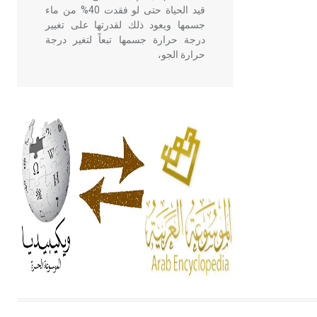
قيد الحياة حتى لو فقدت 40% من ماء
جسمها ويعود ذلك لقدرتها على تغيير
درجة حرارة جسمها تبعاً لتغير درجة
حرارة الجو،
- هل تعلم أن أبقراط كتب في الطب
أربعة مؤلفات هي: الحكم، الأدلة، تنظيم
التغذية، ورسالته في جروح الرأس.
ويعود له الفضل بأنه حرر الطب من
الدين والفلسفة.
- هل تعلم أن المرجان إفراز حيواني
يتكون في البحر ويتركب من مادة
كربونات الكلسيوم، وهو أحمر أو شديد
الحمرة وهو أجود أنواعه، ويمتاز بكبر
الحجم ويسمى الش
هل تعلم أن الأبسيد كلمة فرنسية اللفظ