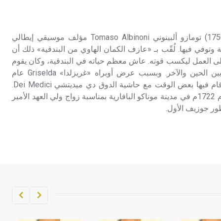
تم اعتمادها مصطلحاً أثرياً يستخدم في
العمارة عموماً وفي العمارة الدينية
الخاصة بالكنائس خصوصاً، وفي
ألبينوني (تومازو ـ) (1671ـ 1750) تومازو ألبينوني Tomaso Albinoni مؤلف موسيقي إيطالي
الإنكليزية أب
وتوفي فيها. لُقّب بـ «عازف الكمان الهاوي من البندقية» ذلك أن
لى العمل ليكسب قوته. عاش معظم حياته في البندقية، وكان يقوم
- هل تعلم أن أبجر Abgar اسم معروف
ببعض الزيارات إلى خارجها بين الحين والآخر. وبسبب عرض أوبراه «غريزلدا» Griselda عام
جيداً يعود إلى عدد من الملوك الذين
1703م في مدينة فلورنسة أقام فيها بعض الوقت مع حاشية الدوق دي ميديتشي Dei Medici.
حكموا مدينة إديسا (الرها) من أبجر الأول
وقد نظم حفلات موسيقية عام 1722م في مدينة موناكو البافارية بمناسبة زواج ولي العهد الأمير
وحتى التاسع، وهم ينتسبون إلى أسرة
اطور جوزيف الأول.
أوسروين
- هل تعلم أن الأبجدية الكنعانية تتألف من
/22/ علامة كتابية sign تكتب منفصلة
غير متصلة، وتعتمد المبدأ الأكوروفوني،
حيث تقتصر القيمة الصوتية للعلامة الك