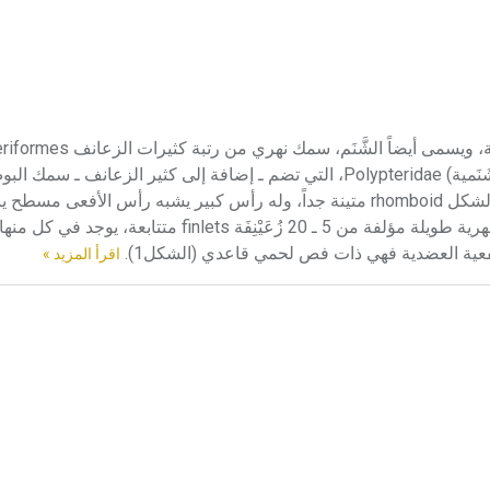
كثير الزعانف كثير الزعانف polypterus، أو متعدد الزعانف الجناحية، ويسمى أيض
(غلصميات الزعانف Branchiopterygii) فصيلة كثيرات الزعانف (الشَنَمية) Polypteridae، التي تضم ـ إضافة إلى كثير ا
reedfish . جسم كثير الزعانف متطاول، ومغطى بحراشف معينية الشكل rhomboid متينة جداً، وله رأس كبير يشبه رأس الأف
عريض ذي أسنان واضحة، ومُتَنَفَّسَين (منخرين) ظهريين، وزعنفة ظهرية طويلة مؤلفة من 5 ـ 20 زُعَيْ
شفعية العضدية فهي ذات فص لحمي قاعدي (الشكل1).
اقرأ المزيد »