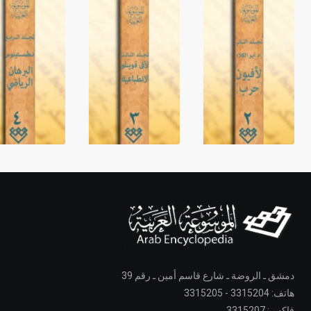
دمشق ـ الروضة ـ شارع قاسم أمين ـ رقم 39
هاتف: 3315204 - 3315205
فاكس: 3315207