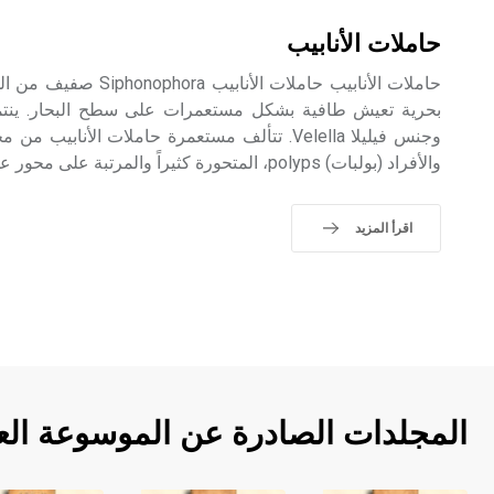
حاملات الأنابيب
والأفراد (بولبات) polyps، المتحورة كثيراً والمرتبة على محور عمودي أو رِئْد stolon.
اقرأ المزيد
المجلدات الصادرة عن الموسوعة الع