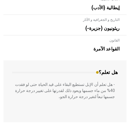
إيطالية (الأدب)
التاريخ و الجغرافية و الآثار
ريئونيون (جزيرة-)
القانون
- هل تعلم أن الأبلق نوع من الفنون الهندسية التي ارتبطت
بالعمارة الإسلامية في بلاد الشام ومصر خاصة، حيث يحرص
القواعد الآمرة
المعمار على بناء مداميكه وخاصة في الواجهات
هل تعلم؟
- هل تعلم أن الإبل تستطيع البقاء على قيد الحياة حتى لو فقدت
40% من ماء جسمها ويعود ذلك لقدرتها على تغيير درجة حرارة
جسمها تبعاً لتغير درجة حرارة الجو،
- هل تعلم أن أبقراط كتب في الطب أربعة مؤلفات هي: