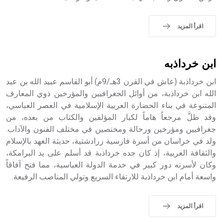
الملوك الذين حكموا مدينة إديسا (الرها) من أبجر الأول وحتى
التاسع، وهم ينتسبون إلى أسرة أوسروين
اقرأ المزيد
ابن خرداذبه
- هل تعلم أن الأبجدية الكنعانية تتألف من /22/ علامة كتابية
ابن خرداذبة (عاش في القرن 3هـ/9م) أبو القاسم عبيد الله بن عبد
sign تكتب منفصلة غير متصلة، وتعتمد المبدأ الأكوروفوني،
حيث تقتصر القيمة الصوتية للعلامة الك
الله ابن خرداذبة، من أوائل الجغرافيين والمؤرخين ذوي المعارف
المتنوعة في بناء الحضارة العربية الإسلامية في العصر العباسي،
وقد ظلَّ مرجعاً هاماً لكبار المؤلفين والكتاب من بعده، من
جغرافيين ومؤرخين ورحالة ومختصين في مختلف الفنون والآداب.
ولد في خراسان من أسرة فارسية زرادشتية، حديثة العهد بالإسلام
والثقافة العربية، إذ كان جده خرداذبة قد أسلم على يد البرامكة،
وكان لأسرته دور كبير في خدمة الدولة العباسية، مما فتح آفاقاً
واسعة أمام ابن خرداذبة للارتقاء السريع وتولي المناصب الرفيعة.
اقرأ المزيد