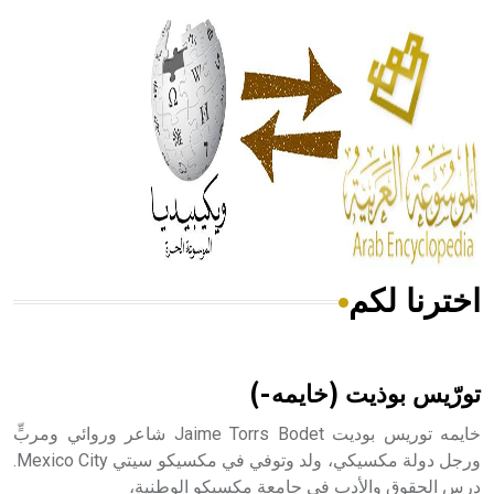
الحكم، الأدلة، تنظيم التغذية، ورسالته في جروح الرأس. ويعود
له الفضل بأنه حرر الطب من الدين والفلسفة.
- هل تعلم أن المرجان إفراز حيواني يتكون في البحر ويتركب
من مادة كربونات الكلسيوم، وهو أحمر أو شديد الحمرة وهو
أجود أنواعه، ويمتاز بكبر الحجم ويسمى الش
اخترنا لكم
هل تعلم أن الأبسيد كلمة فرنسية اللفظ تم اعتمادها مصطلحاً
أثرياً يستخدم في العمارة عموماً وفي العمارة الدينية الخاصة
بالكنائس خصوصاً، وفي الإنكليزية أب
تورّيس بوذيت (خايمه-)
خايمه توريس بوديت Jaime Torrs Bodet شاعر وروائي ومربٍّ
ورجل دولة مكسيكي، ولد وتوفي في مكسيكو سيتي Mexico City.
درس الحقوق والأدب في جامعة مكسيكو الوطنية،
- هل تعلم أن أبجر Abgar اسم معروف جيداً يعود إلى عدد من