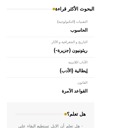
البحوث الأكثر قراءة
التقنيات (التكنولوجية)
الحاسوب
التاريخ و الجغرافية و الآثار
ريئونيون (جزيرة-)
الآداب اللاتينية
إيطالية (الأدب)
القانون
- هل تعلم أن الأبلق نوع من الفنون
الهندسية التي ارتبطت بالعمارة الإسلامية
القواعد الآمرة
في بلاد الشام ومصر خاصة، حيث يحرص
المعمار على بناء مداميكه وخاصة في
الواجهات
هل تعلم؟
- هل تعلم أن الإبل تستطيع البقاء على