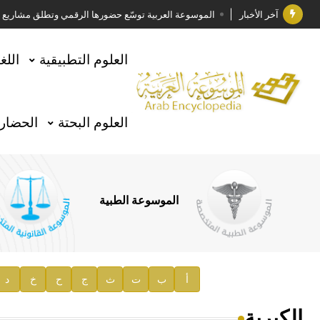
آخر الأخبار
الموسوعة العربية توسّع حضورها الرقمي وتطلق مشاريع معرف
فوز الأستاذ الدكتور وليد محمد السراقبي بجائزة كتارا ل
العلوم التطبيقية
اللغ
جائزة مجمع الملك سلمان العالمي للغة العربية 2025
الأستاذ إياد خالد الطباع مدير عام لهيئة الموسوعة العربية
العلوم البحتة
الحضارة
السيد محمد ياسين صالح وزيرا للثقافة
صدور المجلد الثامن من موسوعة الآثار في سورية
توصيات مجلس الإدارة
الموسوعة الطبية
صدور المجلد السابع من موسوعة الآثار في سورية
صدور المجلد الثامن عشر من الموسوعة الطبية
إعلان..
أ
ب
ت
ث
ج
ح
خ
د
دار الفكر الموزع الحصري لمنشورات هيئة الموسوعة العرب
الكبرية