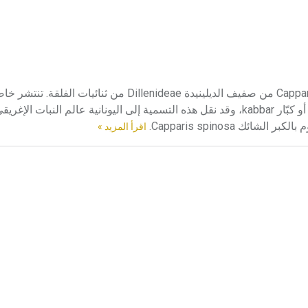
الكبرية الكبرية Capparaceae فصيلة مهمة من رتبة الكبريات Capparales من صفيف الديلينيدة Dillenideae من ثنائيا
المناطق المدارية وشبه المدارية. يأتي اسمها من الآرامية كبر kabar أو كبّار kabbar، وقد نقل هذه التسمية إلى اليونانية 
اقرأ المزيد »