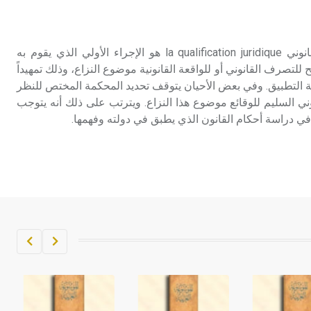
تم اعتمادها مصطلحاً أثرياً يستخدم في
العمارة عموماً وفي العمارة الدينية
الخاصة بالكنائس خصوصاً، وفي
التكييف القانوني التكييف القانوني la qualification juridique هو الإجراء الأولي الذي يقوم به
الإنكليزية أب
لتصرف القانوني أو للواقعة القانونية موضوع النزاع، وذلك تمهيداً
اجبة التطبيق. وفي بعض الأحيان يتوقف تحديد المحكمة المختص للنظر
- هل تعلم أن أبجر Abgar اسم معروف
ني السليم للوقائع موضوع هذا النزاع. ويترتب على ذلك أنه يتوجب
جيداً يعود إلى عدد من الملوك الذين
في دراسة أحكام القانون الذي يطبق في دولته وفهمها.
حكموا مدينة إديسا (الرها) من أبجر الأول
وحتى التاسع، وهم ينتسبون إلى أسرة
أوسروين
- هل تعلم أن الأبجدية الكنعانية تتألف من
/22/ علامة كتابية sign تكتب منفصلة
غير متصلة، وتعتمد المبدأ الأكوروفوني،
حيث تقتصر القيمة الصوتية للعلامة الك