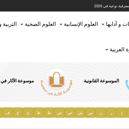
ية نوعية في 2026
تحقيق المخطوطات في العاصمة القطرية الدوحة
ات و آدابها
العلوم الإنسانية
العلوم الصحية
التربية 
 العربية
الموسوعة القانونية
موسوعة الآثار في
ذ
ر
ز
س
ش
ص
ض
ط
ظ
ع
غ
ف
ية