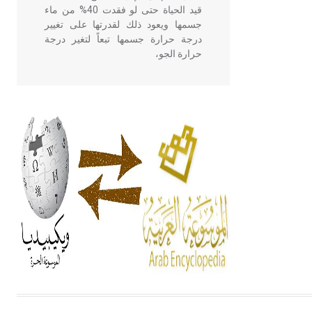
قيد الحياة حتى لو فقدت 40% من ماء
جسمها ويعود ذلك لقدرتها على تغيير
درجة حرارة جسمها تبعاً لتغير درجة
حرارة الجو،
- هل تعلم أن أبقراط كتب في الطب
أربعة مؤلفات هي: الحكم، الأدلة، تنظيم
التغذية، ورسالته في جروح الرأس.
ويعود له الفضل بأنه حرر الطب من
الدين والفلسفة.
- هل تعلم أن المرجان إفراز حيواني
يتكون في البحر ويتركب من مادة
كربونات الكلسيوم، وهو أحمر أو شديد
الحمرة وهو أجود أنواعه، ويمتاز بكبر
الحجم ويسمى الش
هل تعلم أن الأبسيد كلمة فرنسية اللفظ