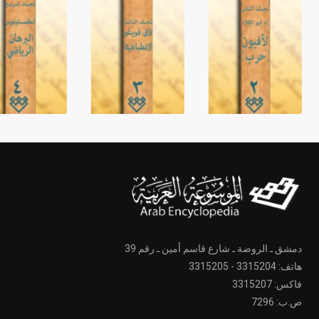
دمشق ـ الروضة ـ شارع قاسم أمين ـ رقم 39
هاتف: 3315204 - 3315205
فاكس: 3315207
ص.ب: 7296