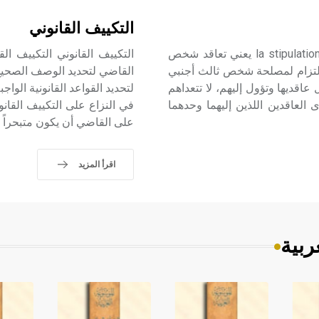
التكييف القانوني
الاشتراط لمصلحة الغير الاشتراط لمصلحة الغير la stipulation pour autrui يعني تعاقد شخص
لتزام لمصلحة شخص ثالث أجنبي
القاضي لتحديد الوصف الصحيح ل
 عاقديها وتؤول إليهم، لا تتعداهم
لتحديد القواعد القانونية الو
ى العاقدين اللذين إليهما وحدهما
في النزاع على التكييف القانو
على القاضي أن يكون متبحراً 
اقرأ المزيد
ربية