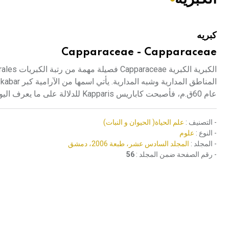
هيئة الموسوعة العربية تطلق موسوعات جديدة في عام 2026
كبريه
Capparaceae - Capparaceae
عام 60ق.م، فأصبحت كاباريس Kapparis للدلالة على ما يعرف اليوم بالكبر الشائك Capparis spinosa.
- التصنيف :
علم الحياة( الحيوان و النبات)
- النوع :
علوم
- المجلد :
المجلد السادس عشر، طبعة 2006، دمشق
- رقم الصفحة ضمن المجلد :
56