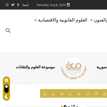
تابعنا:
Saturday, Aug 8, 2026
والفنون
العلوم القانونية والاقتصادية
 سورية
موسوعة العلوم والتقانات
ق
ك
ل
م
ن
هـ
و
ي
متنوع