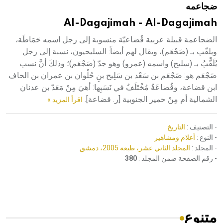
ضجاعمه
هيئة الموسوعة العربية تطلق موسوعات جديدة في عام 2026
Al-Dagajimah - Al-Dagajimah
الضجاعمة قبيلة عربية قُضاعيّة منسوبة إلى رجل اسمه حَمَاطَة،
ويلقّب بـ (ضَجْعَم)، ويقال لهم أيضاً: السليحيون، نسبة إلى رجل
يُلَقًَّبُ بـ (سليح) واسمه (عمرو) وهو جدّ (ضَجْعَم)؛ وذلكَ أنَّ نسب
ضَجْعَم هو: ضَجْعَم بن سَعْد بن سَلِيح بنِ حُلْوان بن عمران بن الحاف
ابن قضاعة، وقُضاعَةُ مُخْتَلَفٌ في نَسَبِها: أهيَ مِنْ مَعَدّ بن عدنان
الشمالية أم مِنْ حمير الجنوبية [ر. قضاعة].
اقرأ المزيد »
- التصنيف :
التاريخ
- النوع :
أعلام ومشاهير
- المجلد :
المجلد الثاني عشر، طبعة 2005، دمشق
- رقم الصفحة ضمن المجلد :
380
متنوع