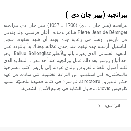
أثرياً يستخدم في العمارة عموماً وفي العمارة الدينية الخاصة
بالكنائس خصوصاً، وفي الإنكليزية أب
بيرانجيه (بيير جان دي-)
بيرانجيه (بيير جان ـ دي) (1780 ـ 1857) بيير جان دي بيرانجيه
Pierre Jean de Béranger شاعر ومؤلف أغان فرنسي. ولد وتوفي
في باريس، ونشأ في رعاية جده. وبعد أن شهد سقوط سجن
- هل تعلم أن أبجر Abgar اسم معروف جيداً يعود إلى عدد من
الملوك الذين حكموا مدينة إديسا (الرها) من أبجر الأول وحتى
الباستيل، أرسله جده ليقيم عند إحدى عمّاته. وهناك بدأ بالتردد على
التاسع، وهم ينتسبون إلى أسرة أوسروين
المعهد العلماني الذي يديره بالو بيلاّنغليزBallue Bellenglise، وهو
أحد أتباع روسو. بعد ذلك عمل بيرانجيه عند أحد مدراء المطابع الذي
لقَنه أصول اللغة والعروض. ولدى عودته إلى باريس كتب مسرحية
«المخنّثون» التي استلهمها من النزعة الخنثوية التي سادت في عهد
حكم المديرين Directoire، ثم شرع في كتابة قصيدة ملحميّة اسمها
- هل تعلم أن الأبجدية الكنعانية تتألف من /22/ علامة كتابية
كلوفيس Clovis، وحاول الكتابة في جميع الأنواع الشعرية.
sign تكتب منفصلة غير متصلة، وتعتمد المبدأ الأكوروفوني،
حيث تقتصر القيمة الصوتية للعلامة الك
اقرأ المزيد