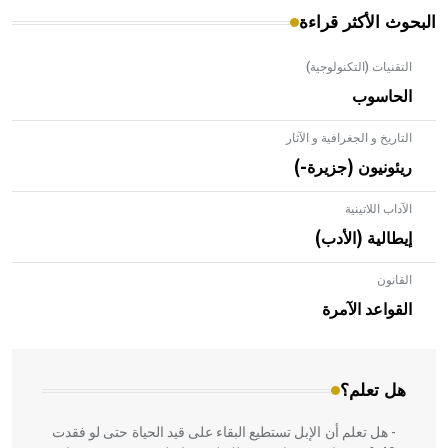
البحوث الأكثر قراءة
التقنيات (التكنولوجية)
الحاسوب
التاريخ و الجغرافية و الآثار
ريئونيون (جزيرة-)
الآداب اللاتينية
إيطالية (الأدب)
القانون
- هل تعلم أن الأبلق نوع من الفنون الهندسية التي ارتبطت
بالعمارة الإسلامية في بلاد الشام ومصر خاصة، حيث يحرص
القواعد الآمرة
المعمار على بناء مداميكه وخاصة في الواجهات
هل تعلم؟
- هل تعلم أن الإبل تستطيع البقاء على قيد الحياة حتى لو فقدت