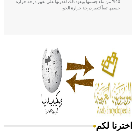
40% من ماء جسمها ويعود ذلك لقدرتها على تغيير درجة حرارة
جسمها تبعاً لتغير درجة حرارة الجو،
- هل تعلم أن أبقراط كتب في الطب أربعة مؤلفات هي:
الحكم، الأدلة، تنظيم التغذية، ورسالته في جروح الرأس. ويعود
له الفضل بأنه حرر الطب من الدين والفلسفة.
- هل تعلم أن المرجان إفراز حيواني يتكون في البحر ويتركب
من مادة كربونات الكلسيوم، وهو أحمر أو شديد الحمرة وهو
أجود أنواعه، ويمتاز بكبر الحجم ويسمى الش
اخترنا لكم
هل تعلم أن الأبسيد كلمة فرنسية اللفظ تم اعتمادها مصطلحاً