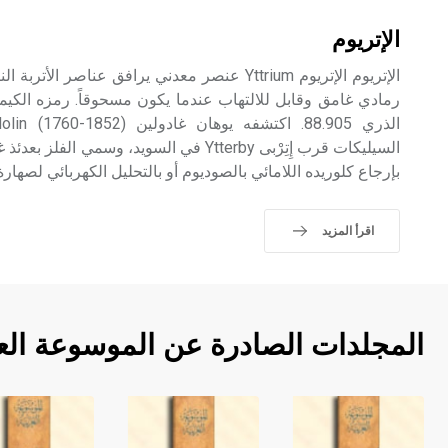
الإتريوم
الإتريوم الإتريوم Yttrium عنصر معدني يرافق عناصر 
السيليكات قرب إِتِرْبى Ytterby في السويد، وسم
بإرجاع كلوريده اللامائي بالصوديوم أو بالتحليل الكهربائي لصهار
اقرأ المزيد
المجلدات الصادرة عن الموسوعة الع