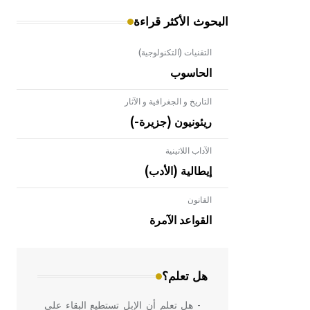
البحوث الأكثر قراءة
التقنيات (التكنولوجية)
الحاسوب
التاريخ و الجغرافية و الآثار
ريئونيون (جزيرة-)
الآداب اللاتينية
إيطالية (الأدب)
القانون
- هل تعلم أن الأبلق نوع من الفنون
الهندسية التي ارتبطت بالعمارة الإسلامية
القواعد الآمرة
في بلاد الشام ومصر خاصة، حيث يحرص
المعمار على بناء مداميكه وخاصة في
الواجهات
هل تعلم؟
- هل تعلم أن الإبل تستطيع البقاء على