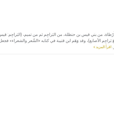
نحو 650 م) ضابئ بن الحارث بن أَرْطاة، من بني قيس بن حنظلة، من البَراجِم ثم من تميم، (البَراجِم
مُّعَ بَراجِم الأصابع)، وقد وَهَم ابن قتيبة في كتابه «الشّعر والشعراء» فجعل
.
اقرأ المزيد »