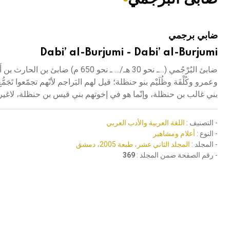
هيئة الموسوعة العربية تطلق موسوعات جديدة في عام 2026
ضابي برجمي
Dabi’ al-Burjumi - Dabi’ al-Burjumi
ضابئ البُرْجُمي (…ـ نحو 30 هـ/… ـ 
وعمرو وكُلْفَة وظُلَيْم بنو حنظلة؛ قيل لهم البَراجم لأنّهم تجمّعوا تَجَ
بني غالب بن حنظلة، وإنّما هو في إخوتهم بني قيس بن حنظلة، لاغير
- التصنيف :
اللغة العربية والأدب العربي
- النوع :
أعلام ومشاهير
- المجلد :
المجلد الثاني عشر، طبعة 2005، دمشق
- رقم الصفحة ضمن المجلد :
369