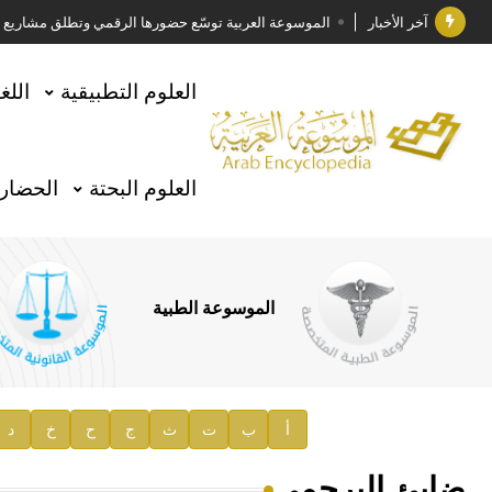
آخر الأخبار
الموسوعة العربية توسّع حضورها الرقمي وتطلق مشاريع معرف
فوز الأستاذ الدكتور وليد محمد السراقبي بجائزة كتارا ل
العلوم التطبيقية
اللغ
جائزة مجمع الملك سلمان العالمي للغة العربية 2025
الأستاذ إياد خالد الطباع مدير عام لهيئة الموسوعة العربية
العلوم البحتة
الحضارة
السيد محمد ياسين صالح وزيرا للثقافة
صدور المجلد الثامن من موسوعة الآثار في سورية
توصيات مجلس الإدارة
الموسوعة الطبية
صدور المجلد السابع من موسوعة الآثار في سورية
صدور المجلد الثامن عشر من الموسوعة الطبية
إعلان..
أ
ب
ت
ث
ج
ح
خ
د
دار الفكر الموزع الحصري لمنشورات هيئة الموسوعة العرب
ضابئ البرجمي