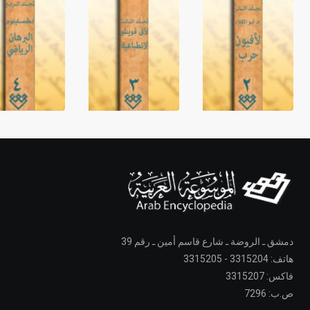
دمشق ـ الروضة ـ شارع قاسم أمين ـ رقم 39
هاتف: 3315204 - 3315205
فاكس: 3315207
ص.ب: 7296