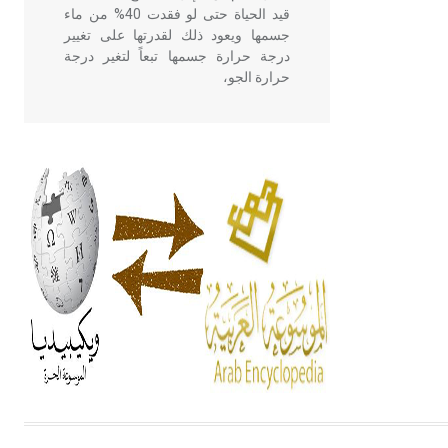
قيد الحياة حتى لو فقدت 40% من ماء
جسمها ويعود ذلك لقدرتها على تغيير
درجة حرارة جسمها تبعاً لتغير درجة
حرارة الجو،
- هل تعلم أن أبقراط كتب في الطب
أربعة مؤلفات هي: الحكم، الأدلة، تنظيم
التغذية، ورسالته في جروح الرأس.
ويعود له الفضل بأنه حرر الطب من
الدين والفلسفة.
- هل تعلم أن المرجان إفراز حيواني
يتكون في البحر ويتركب من مادة
كربونات الكلسيوم، وهو أحمر أو شديد
الحمرة وهو أجود أنواعه، ويمتاز بكبر
الحجم ويسمى الش
هل تعلم أن الأبسيد كلمة فرنسية اللفظ