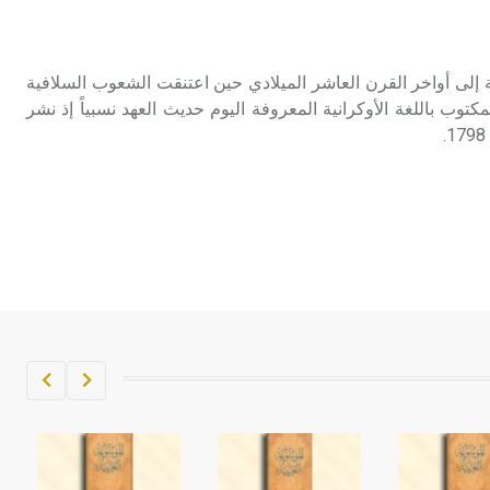
تم اعتمادها مصطلحاً أثرياً يستخدم في
العمارة عموماً وفي العمارة الدينية
الخاصة بالكنائس خصوصاً، وفي
ة إلى أواخر القرن العاشر الميلادي حين اعتنقت الشعوب السلافية
الإنكليزية أب
كتوب باللغة الأوكرانية المعروفة اليوم حديث العهد نسبياً إذ نشر
- هل تعلم أن أبجر Abgar اسم معروف
جيداً يعود إلى عدد من الملوك الذين
حكموا مدينة إديسا (الرها) من أبجر الأول
وحتى التاسع، وهم ينتسبون إلى أسرة
أوسروين
- هل تعلم أن الأبجدية الكنعانية تتألف من
/22/ علامة كتابية sign تكتب منفصلة
غير متصلة، وتعتمد المبدأ الأكوروفوني،
حيث تقتصر القيمة الصوتية للعلامة الك