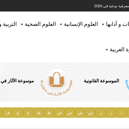
ية نوعية في 2026
تحقيق المخطوطات في العاصمة القطرية الدوحة
ات و آدابها
العلوم الإنسانية
العلوم الصحية
التربية 
 العربية
الموسوعة القانونية
موسوعة الآثار في
ذ
ر
ز
س
ش
ص
ض
ط
ظ
ع
غ
ف
ية