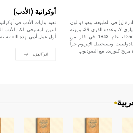
أوكرانية (الأدب)
الأتربة النادرة [ر] في الطبيعة، وهو ذو لون
تعود بدايات الأدب في أوكراني
رمادي غامق وقابل للالتهاب عندما يكون مسحوقاً. رمزه الكيمياوي Y، وعدده الذري 39، ووزنه
الدين المسيحي. لكن الأدب الم
الذري 88.905. اكتشفه يوهان غادولين J.Gadolin (1760-1852) عام 1843 في فلز من
أول عمل أدبي بهذه اللغة سنة 1798.
ي الفلز بعدئذ غادولينيت. ويستحصل الإتريوم حراً
ة مزيج كلوريده مع الصوديوم.
اقرأ المزيد
ربية