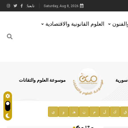
تابعنا:
Saturday, Aug 8, 2026
والفنون
العلوم القانونية والاقتصادية
 سورية
موسوعة العلوم والتقانات
ق
ك
ل
م
ن
هـ
و
ي
متنوع