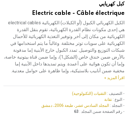
كبل كهريايي
هيئة الموسوعة العربية تطلق موسوعات جديدة في عام 2026
Electric cable - Câble électrique
الكبل الكهربائي الكبول (أو الكبلات) الكهربائية electrical cables
هي إحدى مكونات نظام القدرة الكهربائية، تقوم بنقل القدرة
الكهربائية من مكان إلى آخر وتوفير التغذية الكهربائية للأحمال
الكهربائية على سويات توتر مختلفة. وغالباً ما يتم استخدامها في
شبكات التوزيع والتوصيل. تمدد الكبول خارج الأبنية إما مدفونة
بالأرض ضمن خندق خاص (الشكل1)، وإما ضمن قناة بيتونية خاصة،
وإما أن تكون هوائية على أعمدة. ويتم تمديدها داخل الأبنية إما
مخفية ضمن أنابيب بلاستيكية، وإما ظاهرة على حوامل معدنية.
اقرأ المزيد »
- التصنيف :
التقنيات (التكنولوجية)
- النوع :
تقانة
- المجلد :
المجلد السادس عشر، طبعة 2006، دمشق
- رقم الصفحة ضمن المجلد :
63