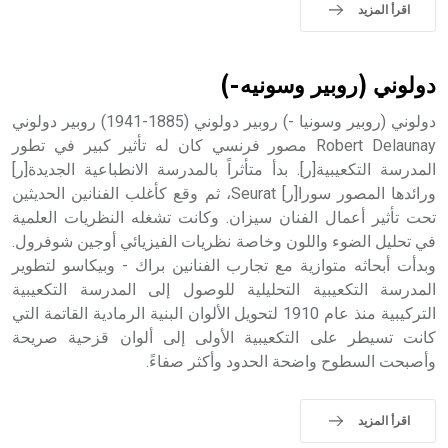
اقرأ المزيد
دولوني (روبير وسونيه-)
دولوني (روبير وسونيا -) روبير دولوني (1885-1941) روبير دولوني
Robert Delaunay مصور فرنسي كان له تأثير كبير في تطور
المدرسة التكعيبية[ر]. بدأ متأثراً بالمدرسة الانطباعية الجديدة[ر]
ورائدها المصور سورا[ر] Seurat، ثم وقع كأغلب الفنانين الحديثين
تحت تأثير أعمال الفنان سيزان. وكانت تشغله النظريات العلمية
في تحليل الضوء واللون وخاصة نظريات الفيزيائي أوجين شوفرول.
وبدأت أبحاثه متوازية مع تجارب الفنانين براك - وبيكاسو لتطوير
المدرسة التكعيبية التحليلية للوصول إلى المدرسة التكعيبية
التركيبية منذ عام 1910 لتحويل الألوان البنية الرمادية القاتمة التي
كانت تسيطر على التكعيبية الأولى إلى ألوان قزحية صريحة
وأصبحت السطوح واضحة الحدود وأكثر صفاءً.
اقرأ المزيد