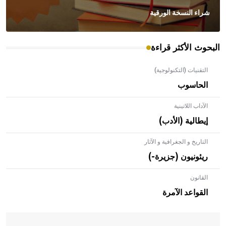
شراء النسخة الورقية
البحوث الأكثر قراءة
التقنيات (التكنولوجية)
الحاسوب
الآداب اللاتينية
إيطالية (الأدب)
التاريخ و الجغرافية و الآثار
ريئونيون (جزيرة-)
القانون
- هل تعلم أن الأبلق نوع من الفنون الهندسية التي ارتبطت
بالعمارة الإسلامية في بلاد الشام ومصر خاصة، حيث يحرص
القواعد الآمرة
المعمار على بناء مداميكه وخاصة في الواجهات