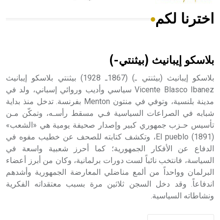
اخترنا لكم
هل تعلم أن الأبسيد كلمة فرنسية اللفظ تم اعتمادها مصطلحاً
أثرياً يستخدم في العمارة عموماً وفي العمارة الدينية الخاصة
بالكنائس خصوصاً، وفي الإنكليزية أب
بلاسكو إيبانيث (بيثنتي-)
بلاسكو إيبانيث (بيثنتي ـ) (1867ـ 1928) بيثنتي بلاسكو إيبانيث
Vicente Blasco Ibanez سياسي وأديب وروائي إسباني، ولد في
مدينة بلنسية، وتوفي في منتون Menton بفرنسة. تدخل منذ بداية
- هل تعلم أن أبجر Abgar اسم معروف جيداً يعود إلى عدد من
الملوك الذين حكموا مدينة إديسا (الرها) من أبجر الأول وحتى
شبابه في الصراعات السياسية فـي مسقط رأسـه، وتمكّن مـن
التاسع، وهم ينتسبون إلى أسرة أوسروين
تأسيس حـزب جمهوري كبير وإصدار صحيفة يومية هي «الشعب»
(1891) El pueblo، وتكشف كتابته للصحف عن خطيب مفوه في
الدفاع عن الأفكار الجمهورية؛ كما أحرز شعبية واسعة في
السياسة، فانتخب نائباً لست دورات برلمانية، وكان من أبرز أعضاء
البرلمان وواحداً من ألمع مناضلي المعارضة الجمهورية وأشدهم
- هل تعلم أن الأبجدية الكنعانية تتألف من /22/ علامة كتابية
اندفاعاً. وقد دخل السجن ثلاثين مرة بسبب معتقداته الفكرية
sign تكتب منفصلة غير متصلة، وتعتمد المبدأ الأكوروفوني،
ونشاطاته السياسية.
حيث تقتصر القيمة الصوتية للعلامة الك