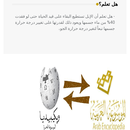
هل تعلم؟
- هل تعلم أن الإبل تستطيع البقاء على قيد الحياة حتى لو فقدت
40% من ماء جسمها ويعود ذلك لقدرتها على تغيير درجة حرارة
جسمها تبعاً لتغير درجة حرارة الجو،
- هل تعلم أن أبقراط كتب في الطب أربعة مؤلفات هي:
الحكم، الأدلة، تنظيم التغذية، ورسالته في جروح الرأس. ويعود
له الفضل بأنه حرر الطب من الدين والفلسفة.
- هل تعلم أن المرجان إفراز حيواني يتكون في البحر ويتركب
من مادة كربونات الكلسيوم، وهو أحمر أو شديد الحمرة وهو
أجود أنواعه، ويمتاز بكبر الحجم ويسمى الش