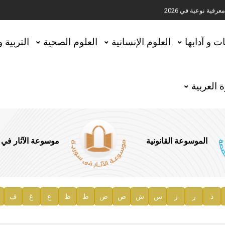
ية نوعية في 2026
تحقيق المخطوطات في العاصمة القطرية الدوحة
ات و آدابها
العلوم الإنسانية
العلوم الصحية
التربية 
 العربية
الموسوعة القانونية
موسوعة الآثار في
ذ
ر
ز
س
ش
ص
ض
ط
ظ
ع
غ
ف
ية