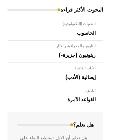
البحوث الأكثر قراءة
التقنيات (التكنولوجية)
الحاسوب
التاريخ و الجغرافية و الآثار
ريئونيون (جزيرة-)
الآداب اللاتينية
إيطالية (الأدب)
القانون
- هل تعلم أن الأبلق نوع من الفنون
الهندسية التي ارتبطت بالعمارة الإسلامية
القواعد الآمرة
في بلاد الشام ومصر خاصة، حيث يحرص
المعمار على بناء مداميكه وخاصة في
الواجهات
هل تعلم؟
- هل تعلم أن الإبل تستطيع البقاء على