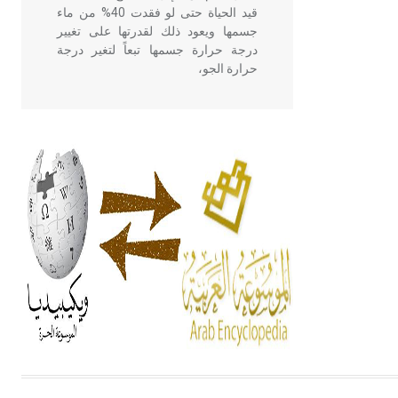
قيد الحياة حتى لو فقدت 40% من ماء
جسمها ويعود ذلك لقدرتها على تغيير
درجة حرارة جسمها تبعاً لتغير درجة
حرارة الجو،
- هل تعلم أن أبقراط كتب في الطب
أربعة مؤلفات هي: الحكم، الأدلة، تنظيم
التغذية، ورسالته في جروح الرأس.
ويعود له الفضل بأنه حرر الطب من
الدين والفلسفة.
- هل تعلم أن المرجان إفراز حيواني
يتكون في البحر ويتركب من مادة
كربونات الكلسيوم، وهو أحمر أو شديد
الحمرة وهو أجود أنواعه، ويمتاز بكبر
الحجم ويسمى الش
هل تعلم أن الأبسيد كلمة فرنسية اللفظ