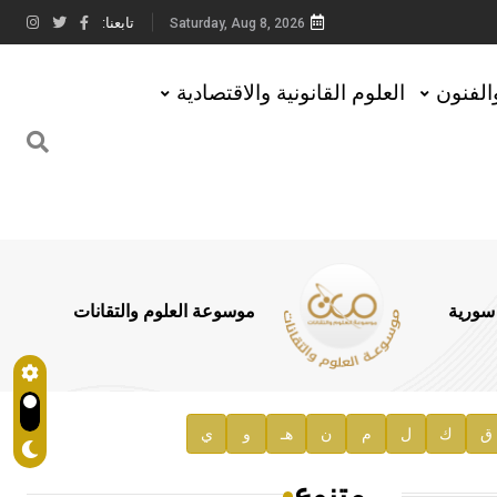
تابعنا:
Saturday, Aug 8, 2026
والفنون
العلوم القانونية والاقتصادية
 سورية
موسوعة العلوم والتقانات
ق
ك
ل
م
ن
هـ
و
ي
متنوع