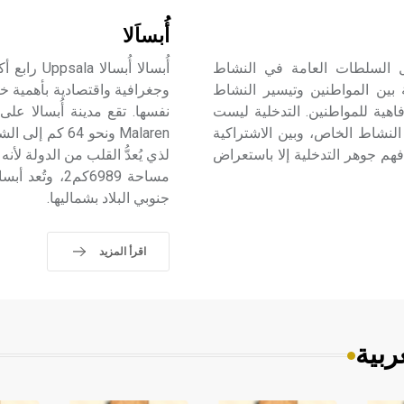
أُبساَلا
i مقولة تدل على تدخل السلطات العامة في النشاط
أُبسالا أُ
ية بين المواطنين وتيسير النشاط
وجغرافية واقتصادية بأهمية خ
فاهية للمواطنين. التدخلية ليست
ة النشاط الخاص، وبين الاشتراكية
Malaren ونحو 
 فهم جوهر التدخلية إلا باستعراض
مساحة 6989كم
جنوبي البلاد بشماليها.
اقرأ المزيد
ربية