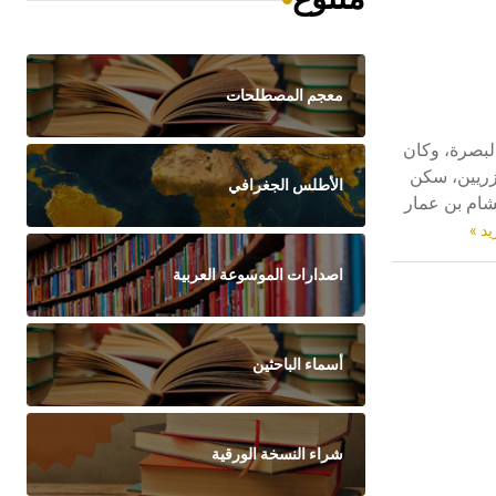
معجم المصطلحات
في بالبصرة، وكان
زريين، سكن
الأطلس الجغرافي
شام بن عمار
يد »
اصدارات الموسوعة العربية
أسماء الباحثين
شراء النسخة الورقية