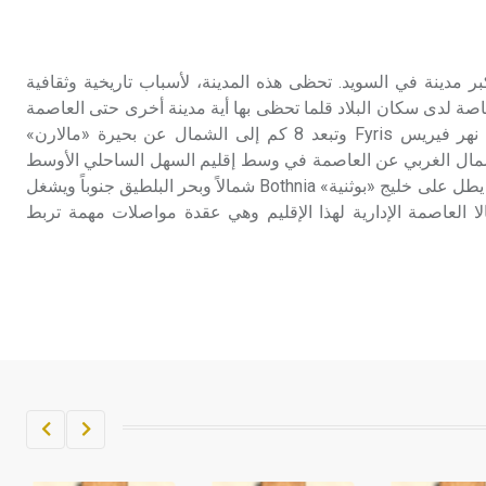
تم اعتمادها مصطلحاً أثرياً يستخدم في
العمارة عموماً وفي العمارة الدينية
الخاصة بالكنائس خصوصاً، وفي
بسالا Uppsala رابع أكبر مدينة في السويد. تحظى هذه المدينة، لأسباب تاريخية وثقافية
الإنكليزية أب
اصة لدى سكان البلاد قلما تحظى بها أية مدينة أخرى حتى العاصمة
نفسها. تقع مدينة أُبسالا على نهر فيريس Fyris وتبعد 8 كم إلى الشمال عن بحيرة «مالارن»
- هل تعلم أن أبجر Abgar اسم معروف
64 كم إلى الشمال الغربي عن العاصمة في وسط إقليم السهل الساحلي الأوسط
جيداً يعود إلى عدد من الملوك الذين
لذي يُعدُّ القلب من الدولة لأنه يطل على خليج «بوثنية» Bothnia شمالاً وبحر البلطيق جنوباً ويشغل
حكموا مدينة إديسا (الرها) من أبجر الأول
2، وتُعد أبسالا العاصمة الإدارية لهذا الإقليم وهي عقدة مواصلات مهمة تربط
وحتى التاسع، وهم ينتسبون إلى أسرة
أوسروين
- هل تعلم أن الأبجدية الكنعانية تتألف من
/22/ علامة كتابية sign تكتب منفصلة
غير متصلة، وتعتمد المبدأ الأكوروفوني،
حيث تقتصر القيمة الصوتية للعلامة الك