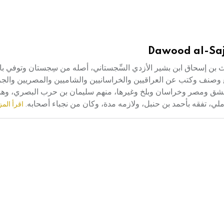
Dawood al-Saji
817-889م) هو سليمان بن الأشعث بن إسحاق ابن بشير الأزدي السِّجستاني، أصله من سِجستان وتو
 وصنف وكتب عن العراقيين والخراسانيين والشاميين والمصريين والج
فة ودمشق ومصر وخراسان وبلخ وغيرها، منهم سليمان بن حرب البصري، وه
لي، تفقه بأحمد بن حنبل، ولازمه مدة، وكان من نجباء أصحابه.
اقرأ المز