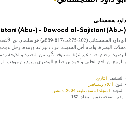
هيئة الموسوعة العربية تطلق موسوعات جديدة في عام 2026
داود سجستاني
stani (Abu-) - Dawood al-Sajistani (Abu-)
أبو داود السجستاني (202-275هـ/
محدِّث البصرة، وإمام أهل الحديث، عرف بورعه وزهده، رحل وجمع
البصرة، وقدم بغداد غير مَرَّة. مشايخه كُثُر، من البصرة والكو
والربيع بن نافع الحلبي وأحمد بن صالح المصري ويزيد بن موهب الرم
- التصنيف :
التاريخ
- النوع :
أعلام ومشاهير
- المجلد :
المجلد التاسع، طبعة 2004، دمشق
- رقم الصفحة ضمن المجلد :
182