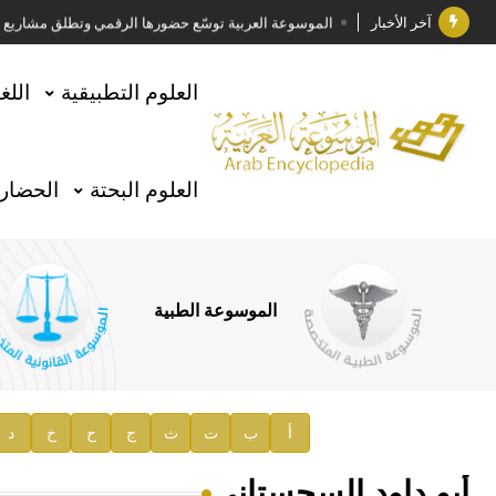
آخر الأخبار
الموسوعة العربية توسّع حضورها الرقمي وتطلق مشاريع معرف
فوز الأستاذ الدكتور وليد محمد السراقبي بجائزة كتارا ل
العلوم التطبيقية
اللغ
جائزة مجمع الملك سلمان العالمي للغة العربية 2025
الأستاذ إياد خالد الطباع مدير عام لهيئة الموسوعة العربية
العلوم البحتة
الحضارة
السيد محمد ياسين صالح وزيرا للثقافة
صدور المجلد الثامن من موسوعة الآثار في سورية
توصيات مجلس الإدارة
الموسوعة الطبية
صدور المجلد السابع من موسوعة الآثار في سورية
صدور المجلد الثامن عشر من الموسوعة الطبية
إعلان..
أ
ب
ت
ث
ج
ح
خ
د
دار الفكر الموزع الحصري لمنشورات هيئة الموسوعة العرب
أبو داود السجستاني