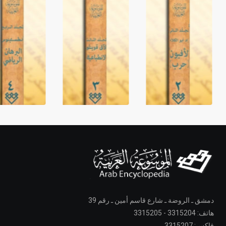
دمشق ـ الروضة ـ شارع قاسم أمين ـ رقم 39
هاتف: 3315204 - 3315205
فاكس: 3315207