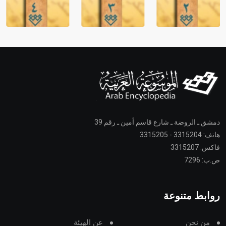
دمشق ـ الروضة ـ شارع قاسم أمين ـ رقم 39
هاتف: 3315204 - 3315205
فاكس: 3315207
ص.ب: 7296
روابط متنوعة
من نحن
عن الهيئة