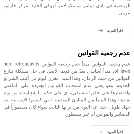
الرياضية في نادي دينامو موسكو لاعباً لهوكي الجليد بمركز حارس
- هل تعلم أن أبجر Abgar اسم معروف جيداً يعود إلى عدد من
مرمى
الملوك الذين حكموا مدينة إديسا (الرها) من أبجر الأول وحتى
التاسع، وهم ينتسبون إلى أسرة أوسروين
اقرأ المزيد
- هل تعلم أن الأبجدية الكنعانية تتألف من /22/ علامة كتابية
عدم رجعية القوانين
sign تكتب منفصلة غير متصلة، وتعتمد المبدأ الأكوروفوني،
حيث تقتصر القيمة الصوتية للعلامة الك
عدم رجعية القوانين مبدأ عدم رجعية القوانين non- retroactivity
of laws، مبدأ أساسي يعدّ من قديم الأصل في حل مشكلة تنازع
القوانين من حيث الزمان، وهذا المبدأ مقرر اليوم في أغلب الشرائع
الحديثة، وهو يعني عدم انسحاب القوانين الجديدة على الماضي
واقتصارها على حكم المستقبل، أي على حكم ما يقع ابتداء من يوم
نفاذها، وهذا المبدأ من المبادئ المقدسة التي كسبتها الإنسانية بعد
جهاد طويل، حتى غدا اليوم من تراثها الثابت سواء كان مسطوراً في
الدساتير والقوانين أم غير مسطور.
اقرأ المزيد