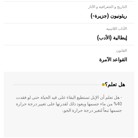
التاريخ و الجغرافية و الآثار
ريئونيون (جزيرة-)
الآداب اللاتينية
إيطالية (الأدب)
القانون
- هل تعلم أن الأبلق نوع من الفنون الهندسية التي ارتبطت
بالعمارة الإسلامية في بلاد الشام ومصر خاصة، حيث يحرص
القواعد الآمرة
المعمار على بناء مداميكه وخاصة في الواجهات
هل تعلم؟
- هل تعلم أن الإبل تستطيع البقاء على قيد الحياة حتى لو فقدت
40% من ماء جسمها ويعود ذلك لقدرتها على تغيير درجة حرارة
جسمها تبعاً لتغير درجة حرارة الجو،