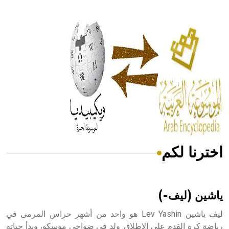
- هل تعلم أن أبقراط كتب في الطب أربعة مؤلفات هي:
الحكم، الأدلة، تنظيم التغذية، ورسالته في جروح الرأس. ويعود
له الفضل بأنه حرر الطب من الدين والفلسفة.
- هل تعلم أن المرجان إفراز حيواني يتكون في البحر ويتركب
من مادة كربونات الكلسيوم، وهو أحمر أو شديد الحمرة وهو
أجود أنواعه، ويمتاز بكبر الحجم ويسمى الش
اخترنا لكم
هل تعلم أن الأبسيد كلمة فرنسية اللفظ تم اعتمادها مصطلحاً
أثرياً يستخدم في العمارة عموماً وفي العمارة الدينية الخاصة
بالكنائس خصوصاً، وفي الإنكليزية أب
ياشين (ليف-)
ليڤ ياشين Lev Yashin هو واحد من أشهر حراس المرمى في
رياضة كرة القدم على الإطلاق. ولد في ضواحي موسكو، وبدأ حياته