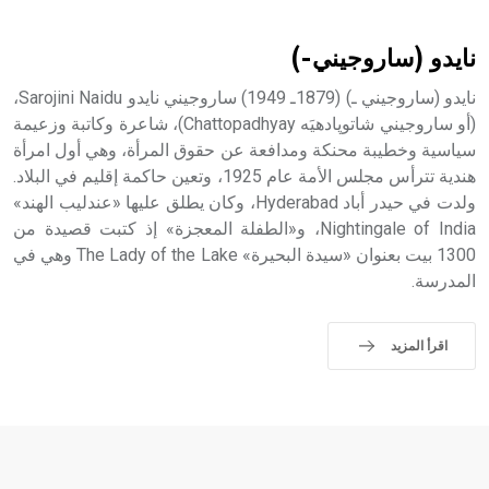
نايدو (ساروجيني-)
نايدو (ساروجيني ـ) (1879ـ 1949) ساروجيني نايدو Sarojini Naidu،
(أو ساروجيني شاتوپادهيَه Chattopadhyay)، شاعرة وكاتبة وزعيمة
سياسية وخطيبة محنكة ومدافعة عن حقوق المرأة، وهي أول امرأة
هندية تترأس مجلس الأمة عام 1925، وتعين حاكمة إقليم في البلاد.
ولدت في حيدر أباد Hyderabad، وكان يطلق عليها «عندليب الهند»
Nightingale of India، و«الطفلة المعجزة» إذ كتبت قصيدة من
1300 بيت بعنوان «سيدة البحيرة» The Lady of the Lake وهي في
المدرسة.
اقرأ المزيد