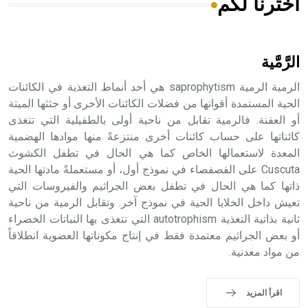
اخترنا لكم
هل تعلم أن الأبسيد كلمة فرنسية اللفظ تم اعتمادها مصطلحاً
أثرياً يستخدم في العمارة عموماً وفي العمارة الدينية الخاصة
بالكنائس خصوصاً، وفي الإنكليزية أب
الرَّمَّية
الرمية الرمية saprophytism هي أحد أنماط التغذية في الكائنات
الحية المستمدة أقواتها من فضلات الكائنات الأخرى أو جثثها الميتة
أو العفنة. فالرمية تقابل من ناحية أولى بالطفيلية التي تتغذى
- هل تعلم أن أبجر Abgar اسم معروف جيداً يعود إلى عدد من
الملوك الذين حكموا مدينة إديسا (الرها) من أبجر الأول وحتى
كائناتها على حساب كائنات أخرى منتزعةً منها موادها الهضمية
التاسع، وهم ينتسبون إلى أسرة أوسروين
المعدة لاستعمالها الخاص كما هي الحال في تطفل الكشوث
Cuscuta على الفصفصاء في نموذج أول، أو مستعملةً مادتها الحية
ذاتها كما هي الحال في تطفل بعض الجراثيم والفيروسات التي
تعيش داخل الخلايا الحية في نموذج آخر. وتقابل الرمية من ناحية
ثانية بذاتية التغذية autotrophism التي تتغذى بها النباتات الخضراء
- هل تعلم أن الأبجدية الكنعانية تتألف من /22/ علامة كتابية
أو بعض الجراثيم معتمدة فقط في إنتاج مكوناتها العضوية انطلاقاً
sign تكتب منفصلة غير متصلة، وتعتمد المبدأ الأكوروفوني،
من مواد معدنية.
حيث تقتصر القيمة الصوتية للعلامة الك
اقرأ المزيد