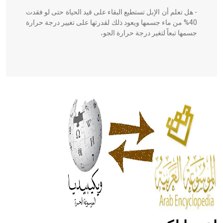
- هل تعلم أن الإبل تستطيع البقاء على قيد الحياة حتى لو فقدت
40% من ماء جسمها ويعود ذلك لقدرتها على تغيير درجة حرارة
جسمها تبعاً لتغير درجة حرارة الجو،
- هل تعلم أن أبقراط كتب في الطب أربعة مؤلفات هي:
الحكم، الأدلة، تنظيم التغذية، ورسالته في جروح الرأس. ويعود
له الفضل بأنه حرر الطب من الدين والفلسفة.
- هل تعلم أن المرجان إفراز حيواني يتكون في البحر ويتركب
من مادة كربونات الكلسيوم، وهو أحمر أو شديد الحمرة وهو
أجود أنواعه، ويمتاز بكبر الحجم ويسمى الش