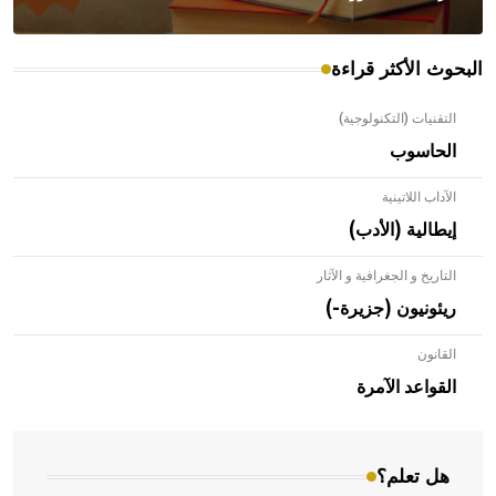
البحوث الأكثر قراءة
التقنيات (التكنولوجية)
الحاسوب
الآداب اللاتينية
إيطالية (الأدب)
التاريخ و الجغرافية و الآثار
ريئونيون (جزيرة-)
القانون
- هل تعلم أن الأبلق نوع من الفنون الهندسية التي ارتبطت
بالعمارة الإسلامية في بلاد الشام ومصر خاصة، حيث يحرص
القواعد الآمرة
المعمار على بناء مداميكه وخاصة في الواجهات
هل تعلم؟