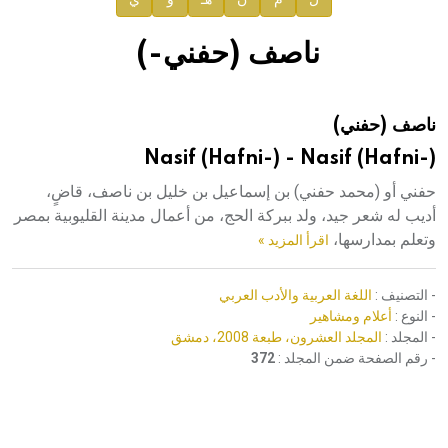
صدور المجلد الثامن عشر من الموسوعة الطبية
إعلان..
ناصف (حفني-)
دار الفكر الموزع الحصري لمنشورات هيئة الموسوعة العربية
ناصف (حفني)
هيئة الموسوعة العربية تطلق موسوعات جديدة في عام 2026
Nasif (Hafni-) - Nasif (Hafni-)
حفني أو (محمد حفني) بن إسماعيل بن خليل بن ناصف، قاضٍ،
أديب له شعر جيد، ولد ببركة الحج، من أعمال مدينة القليوبية بمصر
وتعلم بمدارسها،
اقرأ المزيد »
- التصنيف :
اللغة العربية والأدب العربي
- النوع :
أعلام ومشاهير
- المجلد :
المجلد العشرون، طبعة 2008، دمشق
- رقم الصفحة ضمن المجلد :
372