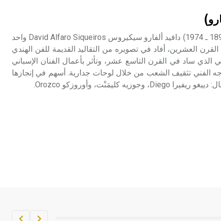
تم اعتمادها مصطلحاً أثرياً يستخدم في
رو)
العمارة عموماً وفي العمارة الدينية
الخاصة بالكنائس خصوصاً، وفي
سيكيروس (دافيد ألفارو ـ) (1896 ـ 1974) دافيد ألفارو سيكيروس David Alfaro Siqueiros واحد
الإنكليزية أب
قرن العشرين، أفاد في تصويره من التقاليد القديمة للفن الهندي
الذي ساد في القرن التاسع عشر، وتأثر بأعمال الفنان الإسباني
- هل تعلم أن أبجر Abgar اسم معروف
 في نتاجه الفني تثقيف الشعب من خلال لوحات جدارية. أسهم في إنجازها
جيداً يعود إلى عدد من الملوك الذين
زيه كليمَنْت، وأوروزكو Orozco.
حكموا مدينة إديسا (الرها) من أبجر الأول
وحتى التاسع، وهم ينتسبون إلى أسرة
أوسروين
- هل تعلم أن الأبجدية الكنعانية تتألف من
/22/ علامة كتابية sign تكتب منفصلة
غير متصلة، وتعتمد المبدأ الأكوروفوني،
حيث تقتصر القيمة الصوتية للعلامة الك