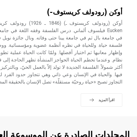
أوكن (رودولف كريستوف-)
Eucken فيلسوف ألماني. درس الفلسفة وفقه اللغة في جام
فلسفة حياة. وللحياة في نظره أنظمة عضوية ومؤسساتية. ووظ
وإظهار معانيها ثم اختيار أفضلها. ولمّا كانت الحياة عملية ت
نظام. وعندما تحطم الحياة الحواجز المنشأة تظهر الحاجة إلى ف
أكثر شمولاً. الفلسفة الجديدة لا تولد إلاّ بالعمل الحيّ، وبالترك
فيها. والحياة في الإنسان وعي ذاتي وهي تتجاوز حدود الفرد لت
التجاوز تصبح «حياة روحيّة مستقلّة» تصل الإنسان بالحقيقة الم
اقرأ المزيد
المجلدات الصادرة عن الموسوعة الع