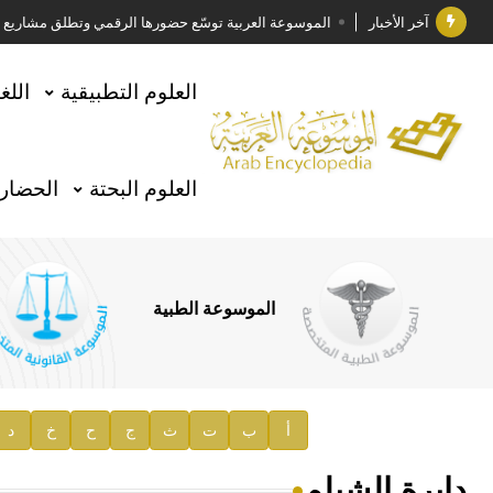
آخر الأخبار
الموسوعة العربية توسّع حضورها الرقمي وتطلق مشاريع معرف
فوز الأستاذ الدكتور وليد محمد السراقبي بجائزة كتارا ل
العلوم التطبيقية
اللغ
جائزة مجمع الملك سلمان العالمي للغة العربية 2025
الأستاذ إياد خالد الطباع مدير عام لهيئة الموسوعة العربية
العلوم البحتة
الحضارة
السيد محمد ياسين صالح وزيرا للثقافة
صدور المجلد الثامن من موسوعة الآثار في سورية
توصيات مجلس الإدارة
الموسوعة الطبية
صدور المجلد السابع من موسوعة الآثار في سورية
صدور المجلد الثامن عشر من الموسوعة الطبية
إعلان..
أ
ب
ت
ث
ج
ح
خ
د
دار الفكر الموزع الحصري لمنشورات هيئة الموسوعة العرب
دابرة الشيلم