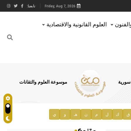
تابعنا:
Friday, Aug 7, 2026
والفنون
العلوم القانونية والاقتصادية
 سورية
موسوعة العلوم والتقانات
ق
ك
ل
م
ن
هـ
و
ي
متنوع