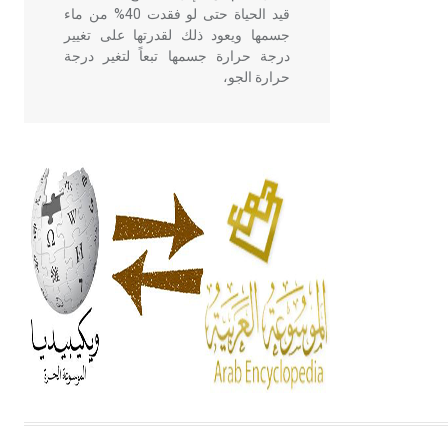
قيد الحياة حتى لو فقدت 40% من ماء
جسمها ويعود ذلك لقدرتها على تغيير
درجة حرارة جسمها تبعاً لتغير درجة
حرارة الجو،
- هل تعلم أن أبقراط كتب في الطب
أربعة مؤلفات هي: الحكم، الأدلة، تنظيم
التغذية، ورسالته في جروح الرأس.
ويعود له الفضل بأنه حرر الطب من
الدين والفلسفة.
- هل تعلم أن المرجان إفراز حيواني
يتكون في البحر ويتركب من مادة
كربونات الكلسيوم، وهو أحمر أو شديد
الحمرة وهو أجود أنواعه، ويمتاز بكبر
الحجم ويسمى الش
هل تعلم أن الأبسيد كلمة فرنسية اللفظ