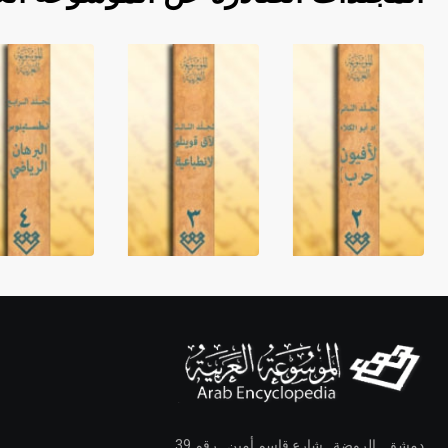
دمشق ـ الروضة ـ شارع قاسم أمين ـ رقم 39