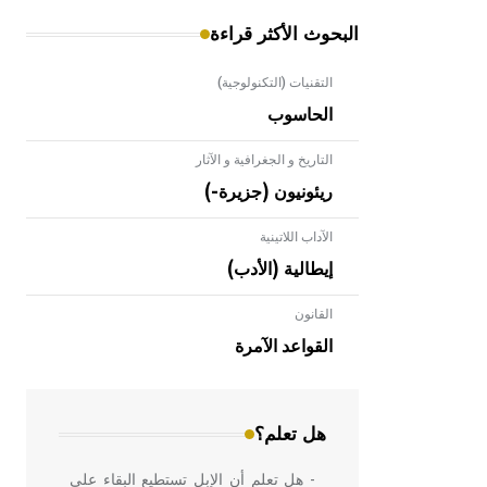
البحوث الأكثر قراءة
التقنيات (التكنولوجية)
الحاسوب
التاريخ و الجغرافية و الآثار
ريئونيون (جزيرة-)
الآداب اللاتينية
إيطالية (الأدب)
القانون
- هل تعلم أن الأبلق نوع من الفنون
الهندسية التي ارتبطت بالعمارة الإسلامية
القواعد الآمرة
في بلاد الشام ومصر خاصة، حيث يحرص
المعمار على بناء مداميكه وخاصة في
الواجهات
هل تعلم؟
- هل تعلم أن الإبل تستطيع البقاء على