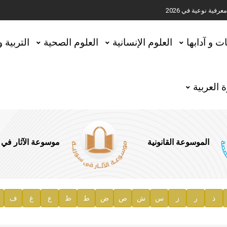
ية نوعية في 2026
تحقيق المخطوطات في العاصمة القطرية الدوحة
ات و آدابها
العلوم الإنسانية
العلوم الصحية
التربية 
 العربية
الموسوعة القانونية
موسوعة الآثار في
ذ
ر
ز
س
ش
ص
ض
ط
ظ
ع
غ
ف
ية