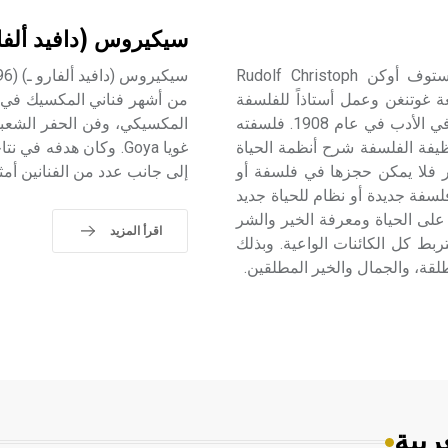
سيكيروس (دافيد ألفا
أوكن (رودولف كريستوف ـ) (1846 ـ 1926) رودولف كريستوف أوكن Rudolf Christoph
عة غوتنغن وعمل أستاذاً للفلسفة
من أشهر فناني المكسيك في ال
في جامعة بال ثم في جامعة يينا حتى وفاته. ونال جائزة نوبل في الأدب في عام 1908. فلسفته
المكسيكي، وفن الحفر الشعبي 
يفة الفلسفة شرح أنظمة الحياة
غويا Goya. وكان هدفه
طور فلا يمكن حجزها في فلسفة أو
إلى جانب عدد من الفنانين أمثال: دييغو ريفيرا Diego، وجو
لسفة جديدة أو نظام للحياة جديد
يز على الحياة ومعرفة الخير والشر
اقرأ المزيد
ربط كل الكائنات الواعية. وبذلك
طلقة، والجمال والخير المطلقين.
ربية