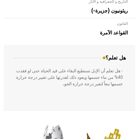
التاريخ و الجغرافية و الآثار
ريئونيون (جزيرة-)
القانون
- هل تعلم أن الأبلق نوع من الفنون الهندسية التي ارتبطت
بالعمارة الإسلامية في بلاد الشام ومصر خاصة، حيث يحرص
القواعد الآمرة
المعمار على بناء مداميكه وخاصة في الواجهات
هل تعلم؟
- هل تعلم أن الإبل تستطيع البقاء على قيد الحياة حتى لو فقدت
40% من ماء جسمها ويعود ذلك لقدرتها على تغيير درجة حرارة
جسمها تبعاً لتغير درجة حرارة الجو،
- هل تعلم أن أبقراط كتب في الطب أربعة مؤلفات هي:
الحكم، الأدلة، تنظيم التغذية، ورسالته في جروح الرأس. ويعود
له الفضل بأنه حرر الطب من الدين والفلسفة.