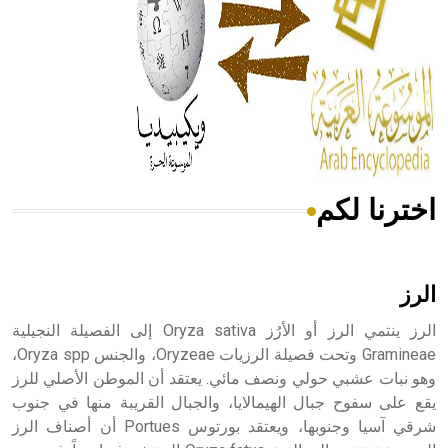
- هل تعلم أن المرجان إفراز حيواني يتكون في البحر ويتركب
من مادة كربونات الكلسيوم، وهو أحمر أو شديد الحمرة وهو
أجود أنواعه، ويمتاز بكبر الحجم ويسمى الش
اخترنا لكم
هل تعلم أن الأبسيد كلمة فرنسية اللفظ تم اعتمادها مصطلحاً
أثرياً يستخدم في العمارة عموماً وفي العمارة الدينية الخاصة
بالكنائس خصوصاً، وفي الإنكليزية أب
الرز
الرز ينتمي الرز أو الأرُز Oryza sativa إلى الفصيلة النجيلية
Gramineae وتحت فصيلة الرزيات Oryzeae، والجنس Oryza spp،
وهو نبات عشبي حولي ونصف مائي. يعتقد أن الموطن الأصلي للرز
- هل تعلم أن أبجر Abgar اسم معروف جيداً يعود إلى عدد من
الملوك الذين حكموا مدينة إديسا (الرها) من أبجر الأول وحتى
يقع على سفوح جبال الهيمالايا، والجبال القريبة منها في جنوب
التاسع، وهم ينتسبون إلى أسرة أوسروين
شرقي آسيا وجنوبها، ويعتقد بورتوس Portues أن أصناف الرز