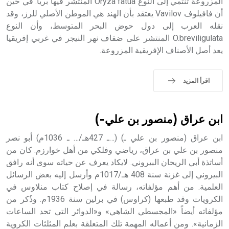
المزروعة تنتمي إلى النوع Oryza fatua المنتشر فيها برياً. في حين
أن فافيلوف Vavilov يعتقد بأن الهند هي الموطن الأصلي للرز، وقد
نقله العرب إلى دول حوض البحر المتوسط، وأن النوع
O.breviligulata المنتشر على ضفاف نهر النيجر في غربي إفريقيا
- هل تعلم أن الأبجدية الكنعانية تتألف من /22/ علامة كتابية
يعد أصل الأصناف الإفريقية المزروعة.
sign تكتب منفصلة غير متصلة، وتعتمد المبدأ الأكوروفوني،
حيث تقتصر القيمة الصوتية للعلامة الك
اقرأ المزيد
ابن عراق (منصور بن علي-)
ابن عراق (منصور بن علي ـ) (…ـ 427هـ/… ـ 1036م) أبو نصر
منصور بن علي بن عراق، رياضي وفلكي من أهل خوارزم. كان من
أساتذة أبي الريحان البيروني. لايكاد يعرف عن حياته سوى أنه رافق
البيروني إلى غزنة سنة 408 هـ/1017م وأرسل إليه بعض الرسائل
العلمية. من أهم مؤلفاته، رسالة في إصلاح كتاب منلاوس في
الكرويات وقد طبعها (كراوس) في برلين سنة 1936م. وذُكر من
مؤلفاته أيضاً «المجسطي الشاهي» و«الدوائر التي تحد الساعات
الزمانية». ومن أعماله المهمة تلك المتعلقة بعلم المثلثات الكروية