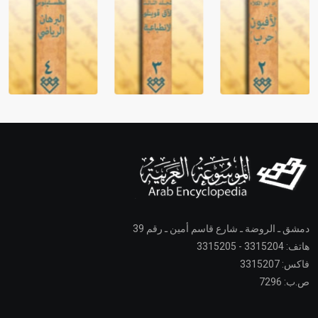
دمشق ـ الروضة ـ شارع قاسم أمين ـ رقم 39
هاتف: 3315204 - 3315205
فاكس: 3315207
ص.ب: 7296