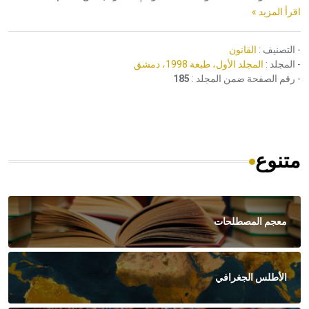
اقرأ المزيد »
- التصنيف :
القانون
- المجلد :
المجلد الأول، طبعة 1998، دمشق
- رقم الصفحة ضمن المجلد :
185
متنوع
معجم المصطلحات
الأطلس الجغرافي