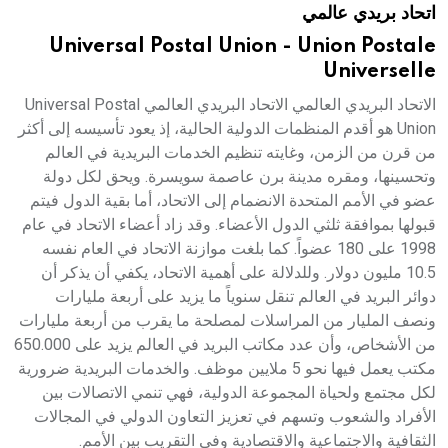
اتحاد بريدي عالمي
هيئة الموسوعة العربية تطلق موسوعات جديدة في عام 2026
Universal Postal Union - Union Postale
Universelle
الاتحاد البريدي العالمي الاتحاد البريدي العالمي Universal Postal
Union هو أقدم المنظمات الدولية الحالية، إذ يعود تأسيسه إلى أكثر
من قرن من الزمن، وغايته تنظيم الخدمات البريدية في العالم
وتحسينها، ومقره مدينة برن عاصمة سويسرة. ويحق لكل دولة
عضو في الأمم المتحدة الانضمام إلى الاتحاد، أما بقية الدول فيتم
قبولها بموافقة ثلثي الدول الأعضاء. وقد زاد أعضاء الاتحاد في عام
1998 على 180 عضواً. كما بلغت موازنة الاتحاد في العام نفسه
10.5 مليون دولار. وللدلالة على أهمية الاتحاد، يكفي أن يذكر أن
دوائر البريد في العالم تنقل سنوياً ما يزيد على أربعة مليارات
ونصف المليار من المراسلات لمصلحة ما يقرب من أربعة مليارات
من الأشخاص، وأن عدد مكاتب البريد في العالم يزيد على 650.000
مكتب يعمل فيها نحو 5 ملايين موظف. والخدمات البريدية ضرورية
لكل مجتمع ولحياة المجموعة الدولية، فهي تنمي الاتصالات بين
الأفراد والشعوب وتسهم في تعزيز التعاون الدولي في المجالات
الثقافية والاجتماعية والاقتصادية وفي التقريب بين الأمم.