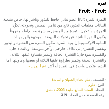
ثمره
هيئة الموسوعة العربية تطلق موسوعات جديدة في عام 2026
Fruit - Fruit
الثمرة الثمرة fruit عضو نباتي حافظ للبذور وناشر لها، خاص بشعبة
النباتات مغلفات البذور، ناتج من تنامي المبيض وتحولاته. تكوُّن
الثمرة: يبدأ تكون الثمرة من المبيض مباشرة بعد الإلقاح مقروناً
بتكون البذور الناتجة عن تحولات البييضة الموجهة بالهرمونات
النباتية الأوكسينية[ر]. بنية الثمرة: تتكون الثمرة من القشرة والبذور.
وتقسم القشرة إلى غلاف خارجي، وآخر متوسط، وثالث داخلي.
وللقشرة نموذجان: القشرة الجافة وتتميز بقساوة غلفها الثلاثة،
والقشرة البدينة وتتميز بطراوة غلفها الثلاثة أو بعضها وماويتها. أما
البذور فتكون واحدة في الثمرة أو أكثر.
اقرأ المزيد »
- التصنيف :
علم الحياة( الحيوان و النبات)
- النوع :
علوم
- المجلد :
المجلد السابع، طبعة 2003، دمشق
- رقم الصفحة ضمن المجلد :
319