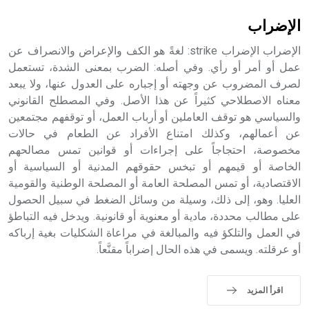
الإضراب
الإضراب الإضراب strike: لغةً هو الكف والإعراض والانصراف عن
عمل أو أمر أو رأي. وفي أصله: الضرب بمعنى الشدة، تستعمل
لصرف المضروب عن وجهته أو إجباره على العدول عنها، ولا يبعد
معناه الاصطلاحي كثيراً عن هذا الأصل. وفي المصطلح القانوني
والسياسي هو توقف العاملين أو أرباب العمل، أو توقفهم مجتمعين
عن أعمالهم، وكذلك امتناع الأفراد عن الطعام في حالات
مخصوصة، احتجاجاً على إجراءات أو قوانين تمس مصالحهم
الخاصة أو قيمهم أو تبخس حقوقهم المدنية أو السياسية أو
الاقتصادية، أو تمس المصلحة العامة أو المصلحة الوطنية والقومية
العليا. وهو، إلى ذلك، وسيلة من وسائل الضغط في سبيل الحصول
على مطالب محددة، مادية أو معنوية أو قانونية. ويدخل فيه التباطؤ
في العمل والتلكؤ فيه والمبالغة في مراعاة الشكليات بغية إرباكه
أو عرقلته. ويسمى في هذه الحال إضراباً مقنَّعاً.
اقرأ المزيد