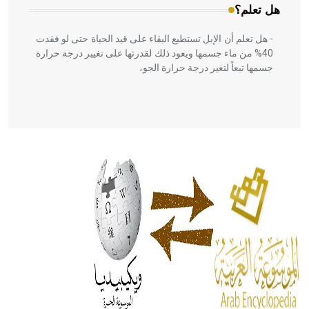
هل تعلم؟
- هل تعلم أن الإبل تستطيع البقاء على قيد الحياة حتى لو فقدت
40% من ماء جسمها ويعود ذلك لقدرتها على تغيير درجة حرارة
جسمها تبعاً لتغير درجة حرارة الجو،
- هل تعلم أن أبقراط كتب في الطب أربعة مؤلفات هي:
الحكم، الأدلة، تنظيم التغذية، ورسالته في جروح الرأس. ويعود
له الفضل بأنه حرر الطب من الدين والفلسفة.
- هل تعلم أن المرجان إفراز حيواني يتكون في البحر ويتركب
من مادة كربونات الكلسيوم، وهو أحمر أو شديد الحمرة وهو
أجود أنواعه، ويمتاز بكبر الحجم ويسمى الش