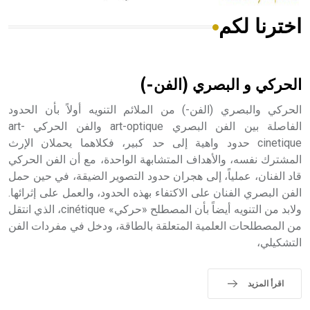
اخترنا لكم
هل تعلم أن الأبسيد كلمة فرنسية اللفظ تم اعتمادها مصطلحاً
أثرياً يستخدم في العمارة عموماً وفي العمارة الدينية الخاصة
بالكنائس خصوصاً، وفي الإنكليزية أب
الحركي و البصري (الفن-)
الحركي والبصري (الفن-) من الملائم التنويه أولاً بأن الحدود
الفاصلة بين الفن البصري art-optique والفن الحركي art-
cinetique حدود واهية إلى حد كبير، فكلاهما يحملان الإرث
- هل تعلم أن أبجر Abgar اسم معروف جيداً يعود إلى عدد من
الملوك الذين حكموا مدينة إديسا (الرها) من أبجر الأول وحتى
المشترك نفسه، والأهداف المتشابهة الواحدة، مع أن الفن الحركي
التاسع، وهم ينتسبون إلى أسرة أوسروين
قاد الفنان، عملياً، إلى هجران حدود التصوير الضيقة، في حين حمل
الفن البصري الفنان على الاكتفاء بهذه الحدود، والعمل على إثرائها.
ولابد من التنويه أيضاً بأن المصطلح «حركي» cinétique، الذي انتقل
من المصطلحات العلمية المتعلقة بالطاقة، ودخل في مفردات الفن
التشكيلي،
- هل تعلم أن الأبجدية الكنعانية تتألف من /22/ علامة كتابية
sign تكتب منفصلة غير متصلة، وتعتمد المبدأ الأكوروفوني،
حيث تقتصر القيمة الصوتية للعلامة الك
اقرأ المزيد