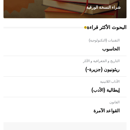
شراء النسخة الورقية
البحوث الأكثر قراءة
التقنيات (التكنولوجية)
الحاسوب
التاريخ و الجغرافية و الآثار
ريئونيون (جزيرة-)
الآداب اللاتينية
إيطالية (الأدب)
القانون
- هل تعلم أن الأبلق نوع من الفنون الهندسية التي ارتبطت
بالعمارة الإسلامية في بلاد الشام ومصر خاصة، حيث يحرص
القواعد الآمرة
المعمار على بناء مداميكه وخاصة في الواجهات