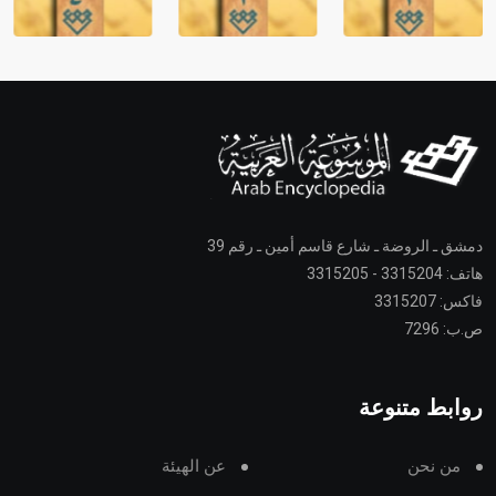
دمشق ـ الروضة ـ شارع قاسم أمين ـ رقم 39
هاتف: 3315204 - 3315205
فاكس: 3315207
ص.ب: 7296
روابط متنوعة
من نحن
عن الهيئة